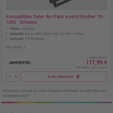
Kompatibles Toner 4er-Pack ersetzt Brother TN-
1050 · Schwarz
Farben:
schwarz
Kapazität:
bis zu 4800 Seiten
(ca. 2,5 Cent / Seite)
Lieferzeit:
1-2 Werktage
chevron_right
mehr Details
o. MwSt. 99,15 €
117,99 €
inkl. MwSt.
zzgl. Versand
In den Warenkorb
shopping_cart
Kostenloser Versand: ab einem Ampertec Warenwert von 35€ liefern wir
versandkostenfrei!¹