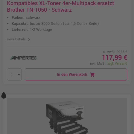
Kompatibles XL-Toner 4er-Multipack ersetzt
Brother TN-1050 · Schwarz
Farben:
schwarz
Kapazität:
bis zu 8000 Seiten
(ca. 1,5 Cent / Seite)
Lieferzeit:
1-2 Werktage
chevron_right
mehr Details
o. MwSt. 99,15 €
117,99 €
inkl. MwSt.
zzgl. Versand
In den Warenkorb
shopping_cart