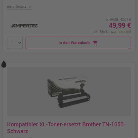
chevron_right
mehr Details
o. MwSt. 42,01 €
49,99 €
inkl. MwSt.
zzgl. Versand
In den Warenkorb
shopping_cart
Kompatibler XL-Toner-ersetzt Brother TN-1050 ·
Schwarz