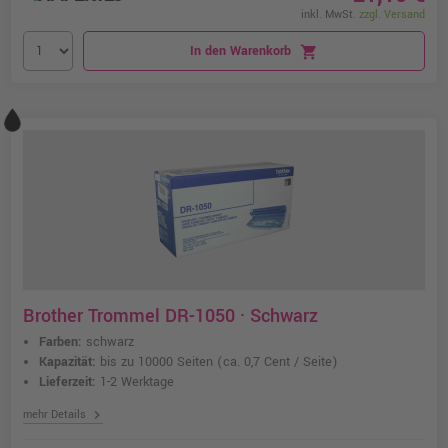
inkl. MwSt.
zzgl. Versand
In den Warenkorb
shopping_cart
Brother Trommel DR-1050 · Schwarz
Farben:
schwarz
Kapazität:
bis zu 10000 Seiten
(ca. 0,7 Cent / Seite)
Lieferzeit:
1-2 Werktage
chevron_right
mehr Details