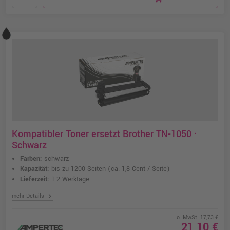
Kompatibler Toner ersetzt Brother TN-1050 ·
Schwarz
Farben:
schwarz
Kapazität:
bis zu 1200 Seiten
(ca. 1,8 Cent / Seite)
Lieferzeit:
1-2 Werktage
chevron_right
mehr Details
o. MwSt. 17,73 €
21,10 €