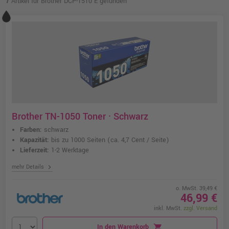
7
Artikel für Brother DCP-1510 E gefunden
Brother TN-1050 Toner · Schwarz
Farben:
schwarz
Kapazität:
bis zu 1000 Seiten
(ca. 4,7 Cent / Seite)
Lieferzeit:
1-2 Werktage
chevron_right
mehr Details
o. MwSt. 39,49 €
46,99 €
inkl. MwSt.
zzgl. Versand
In den Warenkorb
shopping_cart