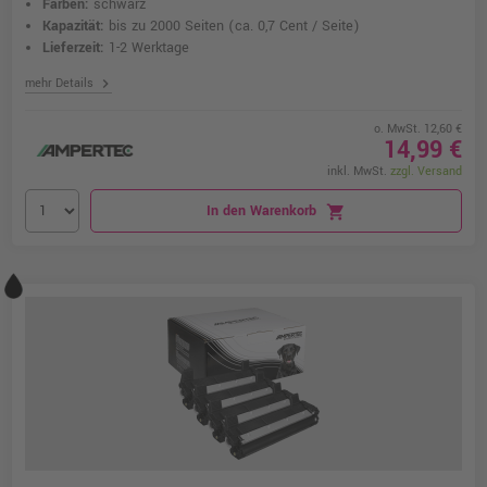
Farben:
schwarz
Kapazität:
bis zu 2000 Seiten
(ca. 0,7 Cent / Seite)
Lieferzeit:
1-2 Werktage
chevron_right
mehr Details
o. MwSt. 12,60 €
14,99 €
inkl. MwSt.
zzgl. Versand
In den Warenkorb
shopping_cart