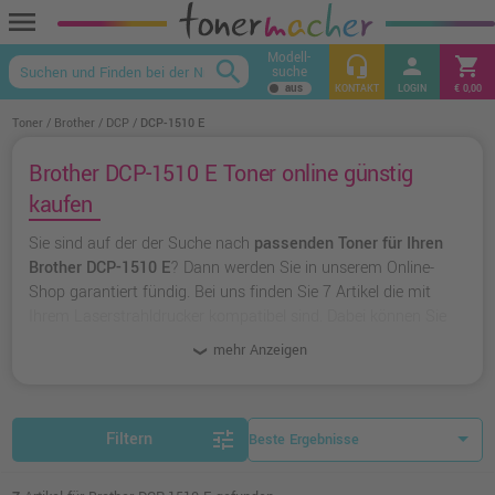
menu
Modell-
headset_mic
person
shopping_cart
search
suche
keyboard_arrow_up
KONTAKT
LOGIN
€ 0,00
Toner
Brother
DCP
DCP-1510 E
Brother DCP-1510 E Toner online günstig
kaufen
Sie sind auf der der Suche nach
passenden Toner für Ihren
Brother DCP-1510 E
? Dann werden Sie in unserem Online-
Shop garantiert fündig. Bei uns finden Sie 7 Artikel die mit
Ihrem Laserstrahldrucker kompatibel sind. Dabei können Sie
aus
originalen Toner von Brother
wählen oder zu
unserer
mehr Anzeigen
Hausmarke Ampertec
greifen.
tune
Filtern