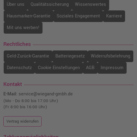
(6496B001) · Schwarz
Über uns
Qualitätssicherung
Wissenswertes
o. MwSt.
13,44 €
15,99 €
Hausmarken-Garantie
Soziales Engagement
Karriere
shopping_cart
inkl. MwSt.
zzgl. Versand
Mit uns werben!
Canon CLI-551XLBK Druckerpatrone
Rechtliches
(6443B001) · Schwarz
o. MwSt.
15,12 €
Geld-Zurück-Garantie
Batteriegesetz
Widerrufsbelehrung
17,99 €
shopping_cart
inkl. MwSt.
zzgl. Versand
Datenschutz
Cookie Einstellungen
AGB
Impressum
Canon CLI-551Y Druckerpatrone
Kontakt
(6511B001) · Gelb
o. MwSt.
10,92 €
E-Mail:
service@wiegand-gmbh.de
12,99 €
shopping_cart
(Mo - Do 8:00 bis 17:00 Uhr)
inkl. MwSt.
zzgl. Versand
(Fr 8:00 bis 16:00 Uhr)
Vertrag widerrufen