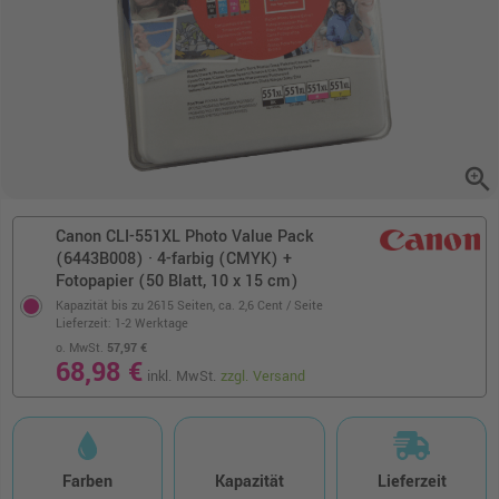
zoom_in
Canon CLI-551XL Photo Value Pack
(6443B008) · 4-farbig (CMYK) +
Fotopapier (50 Blatt, 10 x 15 cm)
Kapazität bis zu 2615 Seiten,
ca. 2,6 Cent / Seite
Lieferzeit: 1-2 Werktage
o. MwSt.
57,97 €
68,98 €
inkl. MwSt.
zzgl. Versand
Farben
Kapazität
Lieferzeit