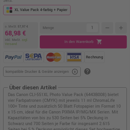
Sets:
XL Value Pack 4-farbig + Papier
o. MwSt.
57,97 €
remove
add
Menge
68,98 €
inkl. MwSt.
zzgl.
shopping_cart
In den Warenkorb
Versand
Rechnung
help
arrow_circle_down
kompatible Drucker & Geräte anzeigen
Über diesen Artikel
Das Canon CLI-551XL Photo Value Pack (6443B008) bietet
vier Farbpatronen (CMYK) mit jeweils 11 ml ChromaLife
100+ Tinte und zusätzlich 50 Blatt Fotopapier im Format 10
x 15 cm, ideal für die Canon PIXMA IP/MG/MX Serien. Mit
Kapazitäten von bis zu 530 Seiten bei 5% Deckung in
Schwarz und 700 Seiten je Farbe für insgesamt 2.615
Seiten bei 5 % Deckung ermöglicht dieses Set hochwertige