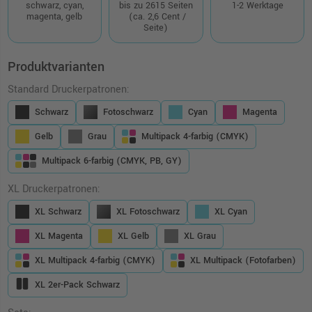
schwarz, cyan,
bis zu 2615 Seiten
1-2 Werktage
magenta, gelb
(ca. 2,6 Cent /
Seite)
Produktvarianten
Standard Druckerpatronen:
Schwarz
Fotoschwarz
Cyan
Magenta
Gelb
Grau
Multipack 4-farbig (CMYK)
Multipack 6-farbig (CMYK, PB, GY)
XL Druckerpatronen:
XL Schwarz
XL Fotoschwarz
XL Cyan
XL Magenta
XL Gelb
XL Grau
XL Multipack 4-farbig (CMYK)
XL Multipack (Fotofarben)
XL 2er-Pack Schwarz