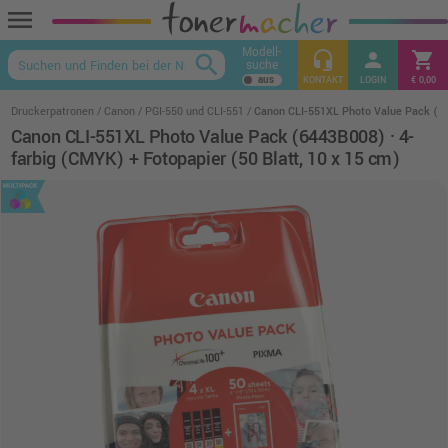
menu
Modell-
headset_mic
person
shopping_cart
search
suche
keyboard_arrow_up
KONTAKT
LOGIN
€ 0,00
Druckerpatronen
Canon
PGI-550 und CLI-551
Canon CLI-551XL Photo Value Pack (644
Canon CLI-551XL Photo Value Pack (6443B008) · 4-
farbig (CMYK) + Fotopapier (50 Blatt, 10 x 15 cm)