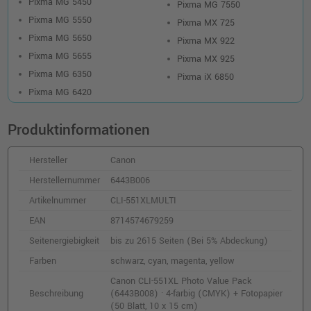
Pixma MG 5450
inkl. MwSt.
zzgl. Versand
Pixma MG 7550
Pixma MG 5550
Pixma MX 725
Pixma MG 5650
Pixma MX 922
Canon PGI-550PGBK XL Druckerpatronen
Doppelpack (6431B005 / 6431B010) ·
Pixma MG 5655
Pixma MX 925
Schwarz
Pixma MG 6350
Pixma iX 6850
o. MwSt.
30,24 €
Pixma MG 6420
35,99 €
shopping_cart
inkl. MwSt.
zzgl. Versand
Produktinformationen
Canon CLI-551C Druckerpatrone
Hersteller
Canon
(6509B001) · Cyan
o. MwSt.
10,92 €
Herstellernummer
6443B006
12,99 €
shopping_cart
Artikelnummer
CLI-551XLMULTI
inkl. MwSt.
zzgl. Versand
EAN
8714574679259
Seitenergiebigkeit
bis zu 2615 Seiten (Bei 5% Abdeckung)
Canon CLI-551XLGY Druckerpatrone
(6447B001) · Grau
Farben
schwarz, cyan, magenta, yellow
o. MwSt.
14,28 €
16,99 €
Canon CLI-551XL Photo Value Pack
shopping_cart
Beschreibung
(6443B008) · 4-farbig (CMYK) + Fotopapier
inkl. MwSt.
zzgl. Versand
(50 Blatt, 10 x 15 cm)