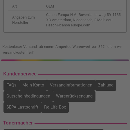
Art
OEM
Canon CLI-551XLC Druckerpatrone
Canon Europa N.V., Bovenkerkerweg 59, 1185
(6444B001) · Cyan
Angaben zum
XB Amsterdam, Niederlande, E-Mail: ceu-
Hersteller
o. MwSt.
14,28 €
Reach@canon-europe.com
16,99 €
shopping_cart
inkl. MwSt.
zzgl. Versand
Kostenloser Versand: ab einem Ampertec Warenwert von 35€ liefern wir
Canon PGI-550PGBKXL Druckerpatrone
versandkostenfrei!¹
(6431B001) · Schwarz
o. MwSt.
15,12 €
17,99 €
shopping_cart
Kundenservice
inkl. MwSt.
zzgl. Versand
FAQs
Mein Konto
Versandinformationen
Zahlung
Canon CLI-551M Druckerpatrone
(6510B001) · Magenta
Gutscheinbedingungen
Warenrücksendung
o. MwSt.
10,92 €
12,99 €
SEPA-Lastschrift
Re-Life Box
shopping_cart
inkl. MwSt.
zzgl. Versand
Tonermacher
Canon PGI-550PGBK Druckerpatrone