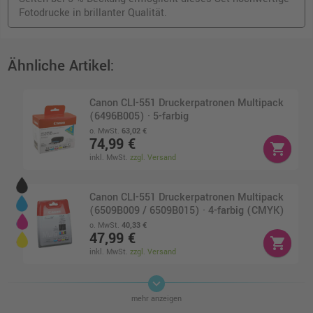
Fotodrucke in brillanter Qualität.
Ähnliche Artikel:
Canon CLI-551 Druckerpatronen Multipack
(6496B005) · 5-farbig
o. MwSt.
63,02 €
74,99 €
shopping_cart
inkl. MwSt.
zzgl. Versand
Canon CLI-551 Druckerpatronen Multipack
(6509B009 / 6509B015) · 4-farbig (CMYK)
o. MwSt.
40,33 €
47,99 €
shopping_cart
inkl. MwSt.
zzgl. Versand
keyboard_arrow_down
Canon CLI-551GY Druckerpatrone
mehr anzeigen
(6512B001) · Grau