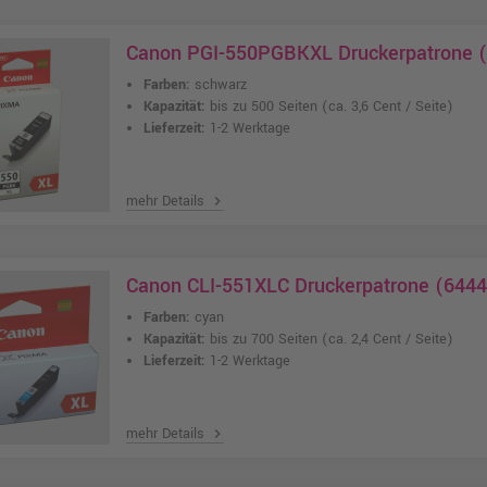
Canon PGI-550PGBKXL Druckerpatrone (
Farben:
schwarz
Kapazität:
bis zu 500 Seiten
(ca. 3,6 Cent / Seite)
Lieferzeit:
1-2 Werktage
mehr Details
chevron_right
Canon CLI-551XLC Druckerpatrone (6444
Farben:
cyan
Kapazität:
bis zu 700 Seiten
(ca. 2,4 Cent / Seite)
Lieferzeit:
1-2 Werktage
mehr Details
chevron_right