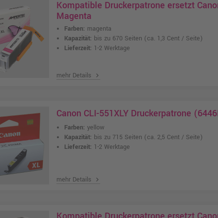
Kompatible Druckerpatrone ersetzt Can
Magenta
Farben:
magenta
Kapazität:
bis zu 670 Seiten
(ca. 1,3 Cent / Seite)
Lieferzeit:
1-2 Werktage
mehr Details
chevron_right
Canon CLI-551XLY Druckerpatrone (6446
Farben:
yellow
Kapazität:
bis zu 715 Seiten
(ca. 2,5 Cent / Seite)
Lieferzeit:
1-2 Werktage
mehr Details
chevron_right
Kompatible Druckerpatrone ersetzt Ca