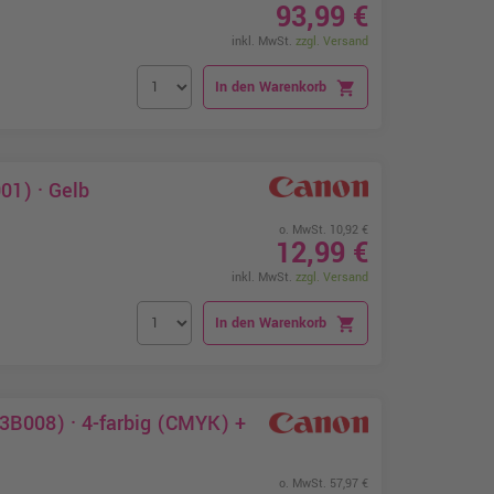
93,99 €
inkl. MwSt.
zzgl. Versand
In den Warenkorb
shopping_cart
01) · Gelb
o. MwSt. 10,92 €
12,99 €
inkl. MwSt.
zzgl. Versand
In den Warenkorb
shopping_cart
3B008) · 4-farbig (CMYK) +
o. MwSt. 57,97 €