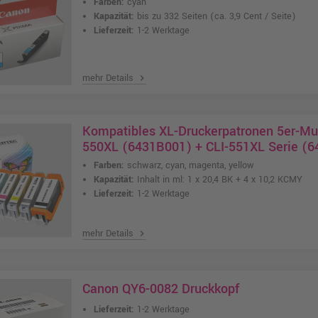
Farben:
cyan
Kapazität:
bis zu 332 Seiten
(ca. 3,9 Cent / Seite)
Lieferzeit:
1-2 Werktage
mehr Details
chevron_right
Kompatibles XL-Druckerpatronen 5er-Mul
550XL (6431B001) + CLI-551XL Serie (64
Farben:
schwarz, cyan, magenta, yellow
Kapazität:
Inhalt in ml: 1 x 20,4 BK + 4 x 10,2 KCMY
Lieferzeit:
1-2 Werktage
mehr Details
chevron_right
Canon QY6-0082 Druckkopf
Lieferzeit:
1-2 Werktage