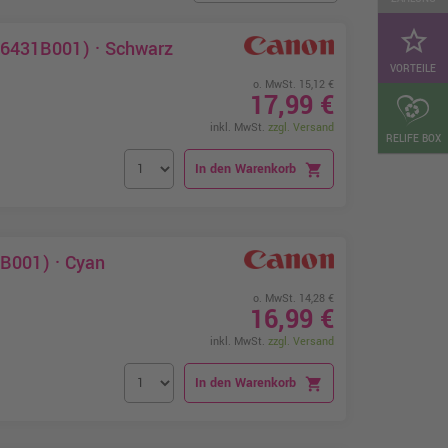
star_border
6431B001) · Schwarz
VORTEILE
o. MwSt. 15,12 €
17,99 €
inkl. MwSt.
zzgl. Versand
RELIFE BOX
In den Warenkorb
shopping_cart
B001) · Cyan
o. MwSt. 14,28 €
16,99 €
inkl. MwSt.
zzgl. Versand
In den Warenkorb
shopping_cart