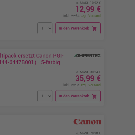
o. MwSt. 10,92 €
12,99 €
inkl. MwSt.
zzgl. Versand
In den Warenkorb
shopping_cart
tipack ersetzt Canon PGI-
44-6447B001) · 5-farbig
o. MwSt. 30,24 €
35,99 €
inkl. MwSt.
zzgl. Versand
In den Warenkorb
shopping_cart
o. MwSt. 78,98 €