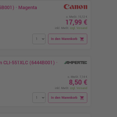
5B001) · Magenta
o. MwSt. 15,12 €
17,99 €
inkl. MwSt.
zzgl. Versand
In den Warenkorb
shopping_cart
on CLI-551XLC (6444B001) ·
o. MwSt. 7,14 €
8,50 €
inkl. MwSt.
zzgl. Versand
In den Warenkorb
shopping_cart