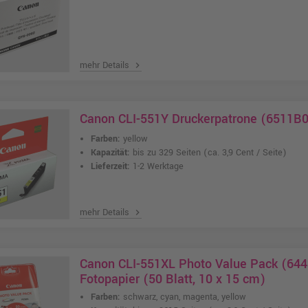
mehr Details
chevron_right
Canon CLI-551Y Druckerpatrone (6511B0
Farben:
yellow
Kapazität:
bis zu 329 Seiten
(ca. 3,9 Cent / Seite)
Lieferzeit:
1-2 Werktage
mehr Details
chevron_right
Canon CLI-551XL Photo Value Pack (644
Fotopapier (50 Blatt, 10 x 15 cm)
Farben:
schwarz, cyan, magenta, yellow