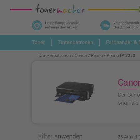
Lebenslange Garantie
Versandkostenfr
auf Ampertec Artikel
(für Ampertec P
In 3 einfachen Schritten ihr Druckermodell
Toner
Tintenpatronen
Farbbänder & E
1.
und alle dazu passenden Artikel finden ➤
Druckerpatronen
Canon
Pixma
Pixma IP 7250
Canon
Der Cano
originale
Filter anwenden
25
Artikel