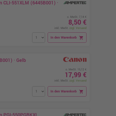
on CLI-551XLM (6445B001) ·
o. MwSt. 7,14 €
8,50 €
inkl. MwSt.
zzgl. Versand
In den Warenkorb
shopping_cart
B001) · Gelb
o. MwSt. 15,12 €
17,99 €
inkl. MwSt.
zzgl. Versand
In den Warenkorb
shopping_cart
non PGI-550PGBKXL