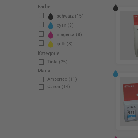
Farbe
check_box_outline_blank
schwarz
(15)
check_box_outline_blank
cyan
(8)
check_box_outline_blank
magenta
(8)
check_box_outline_blank
gelb
(8)
Kategorie
check_box_outline_blank
Tinte
(25)
Marke
check_box_outline_blank
Ampertec
(11)
check_box_outline_blank
Canon
(14)