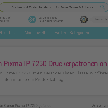
search
ei ab 35€¹
Ganze 365 Tage
Übersichtli
rodukte)
Geld-zurück-Garantie
tiketten
Markenwelt
weitere Kategorien
2.
3.
 Pixma IP 7250 Druckerpatronen onl
n Pixma IP 7250 ist ein Gerät der Tinten-Klasse. Wir füh
 Tinten in unserem Produktkatalog.
Darstellun
 für Canon Pixma IP 7250 gefunden