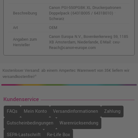
o. MwSt.
14,28 €
16,99 €
Canon PGI-550PGBK XL Druckerpatronen
shopping_cart
Beschreibung
Doppelpack (6431B005 / 6431B010) ·
inkl. MwSt.
zzgl. Versand
Schwarz
Art
OEM
Canon PGI-550PGBK Druckerpatrone
Canon Europa N.V., Bovenkerkerweg 59, 1185
(6496B001) · Schwarz
Angaben zum
XB Amsterdam, Niederlande, E-Mail: ceu-
o. MwSt.
13,44 €
Hersteller
Reach@canon-europe.com
15,99 €
shopping_cart
inkl. MwSt.
zzgl. Versand
Kostenloser Versand: ab einem Ampertec Warenwert von 35€ liefern wir
Canon CLI-551XLBK Druckerpatrone
versandkostenfrei!¹
(6443B001) · Schwarz
o. MwSt.
15,12 €
17,99 €
shopping_cart
inkl. MwSt.
zzgl. Versand
Kundenservice
FAQs
Mein Konto
Versandinformationen
Zahlung
Canon CLI-551BK Druckerpatrone
(6508B001) · Schwarz
Gutscheinbedingungen
Warenrücksendung
o. MwSt.
8,39 €
9,98 €
SEPA-Lastschrift
Re-Life Box
shopping_cart