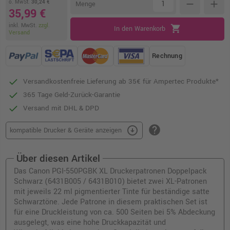
o. MwSt.
30,24 €
remove
add
Menge
35,99 €
inkl. MwSt.
zzgl.
shopping_cart
In den Warenkorb
Versand
Rechnung
Versandkostenfreie Lieferung ab 35€ für Ampertec Produkte*
365 Tage Geld-Zurück-Garantie
Versand mit DHL & DPD
help
arrow_circle_down
kompatible Drucker & Geräte anzeigen
Über diesen Artikel
Das Canon PGI-550PGBK XL Druckerpatronen Doppelpack
Schwarz (6431B005 / 6431B010) bietet zwei XL-Patronen
mit jeweils 22 ml pigmentierter Tinte für beständige satte
Schwarztöne. Jede Patrone in diesem praktischen Set ist
für eine Druckleistung von ca. 500 Seiten bei 5% Abdeckung
ausgelegt, was eine hohe Druckkapazität und