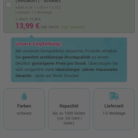
(6443B001) · Schwarz
Inhalt in ml: 1 x 20,4 + 1 x 10,2
Lieferzeit: 1-3 Werktage
o. MwSt.
11,76 €
13,99 €
inkl. MwSt.
zzgl. Versand
Unsere Empfehlung!
Mit unserem kompatiblen Ampertec Produkt erhalten
Sie
gewohnt erstklassige Druckqualität
zu einem
deutlich
günstigeren Preis pro Druck
. Überzeugen Sie
sich sorgenfrei dank
lebenslanger Jahren Hausmarke
Garantie
- auch auf Ihren Drucker.
Farben
Kapazität
Lieferzeit
schwarz
bis zu 1000 Seiten
1-2 Werktage
(ca. 3,6 Cent /
Seite)