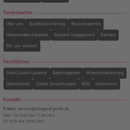
inkl. MwSt.
zzgl. Versand
Tonermacher
Canon CLI-551XLM Druckerpatrone
(6445B001) · Magenta
Über uns
Qualitätssicherung
Wissenswertes
o. MwSt.
15,12 €
17,99 €
Hausmarken-Garantie
Soziales Engagement
Karriere
shopping_cart
inkl. MwSt.
zzgl. Versand
Mit uns werben!
Kompatible Druckerpatrone ersetzt Canon
Rechtliches
PGI-550PGBK (6496B001) · Schwarz
o. MwSt.
9,24 €
11,00 €
Geld-Zurück-Garantie
Batteriegesetz
Widerrufsbelehrung
shopping_cart
inkl. MwSt.
zzgl. Versand
Datenschutz
Cookie Einstellungen
AGB
Impressum
Canon PGI-555PGBKXXL Druckerpatrone
Kontakt
(8049B001) · Schwarz
o. MwSt.
23,52 €
E-Mail:
service@wiegand-gmbh.de
27,99 €
shopping_cart
(Mo - Do 8:00 bis 17:00 Uhr)
inkl. MwSt.
zzgl. Versand
(Fr 8:00 bis 16:00 Uhr)