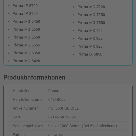
Canon CLI-551XLY Druckerpatrone
Pixma IP 8720
Pixma MG 7120
(6446B001) · Gelb
Pixma IP 8750
Pixma MG 7150
o. MwSt.
15,12 €
17,99 €
Pixma MG 5450
shopping_cart
Pixma MG 7550
inkl. MwSt.
zzgl. Versand
Pixma MG 5550
Pixma MX 725
Pixma MG 5650
Pixma MX 922
Canon CLI-551C Druckerpatrone
Pixma MG 5655
Pixma MX 925
(6509B001) · Cyan
Pixma MG 6350
Pixma iX 6850
o. MwSt.
10,92 €
12,99 €
Pixma MG 6420
shopping_cart
inkl. MwSt.
zzgl. Versand
Produktinformationen
Canon CLI-551XLGY Druckerpatrone
Hersteller
Canon
(6447B001) · Grau
o. MwSt.
14,28 €
Herstellernummer
6431B005
16,99 €
shopping_cart
Artikelnummer
PGI-550PGBKXL2
inkl. MwSt.
zzgl. Versand
EAN
8714574679396
Seitenergiebigkeit
bis zu 1000 Seiten (Bei 5% Abdeckung)
Canon CLI-551XLC Druckerpatrone
(6444B001) · Cyan
Farben
schwarz