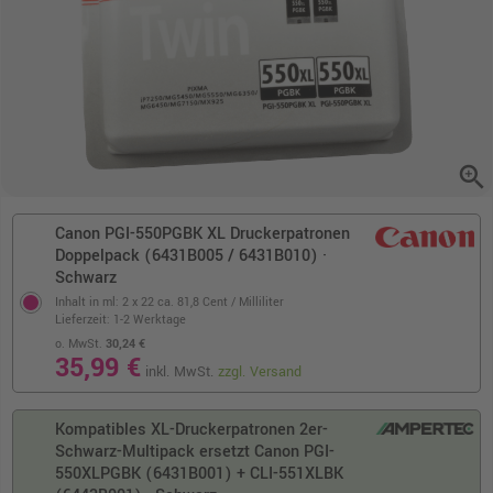
zoom_in
Canon PGI-550PGBK XL Druckerpatronen
Doppelpack (6431B005 / 6431B010) ·
Schwarz
Inhalt in ml: 2 x 22
ca. 81,8 Cent / Milliliter
Lieferzeit: 1-2 Werktage
o. MwSt.
30,24 €
35,99 €
inkl. MwSt.
zzgl. Versand
Kompatibles XL-Druckerpatronen 2er-
Schwarz-Multipack ersetzt Canon PGI-
550XLPGBK (6431B001) + CLI-551XLBK