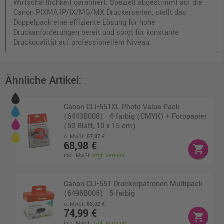
Wirtschaftlichkeit garantiert. Speziell abgestimmt auf die
Canon PIXMA IP/IX/MG/MX Druckerserien, stellt das
Doppelpack eine effiziente Lösung für hohe
Druckanforderungen bereit und sorgt für konstante
Druckqualität auf professionellem Niveau.
Ähnliche Artikel:
Canon CLI-551XL Photo Value Pack
(6443B008) · 4-farbig (CMYK) + Fotopapier
(50 Blatt, 10 x 15 cm)
o. MwSt.
57,97 €
68,98 €
shopping_cart
inkl. MwSt.
zzgl. Versand
Canon CLI-551 Druckerpatronen Multipack
(6496B005) · 5-farbig
o. MwSt.
63,02 €
74,99 €
shopping_cart
inkl. MwSt.
zzgl. Versand