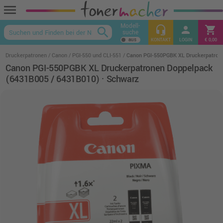
menu
Modell-
headset_mic
person
shopping_cart
search
suche
keyboard_arrow_up
KONTAKT
LOGIN
€ 0,00
Druckerpatronen
Canon
PGI-550 und CLI-551
Canon PGI-550PGBK XL Druckerpatrone
Canon PGI-550PGBK XL Druckerpatronen Doppelpack
(6431B005 / 6431B010) · Schwarz