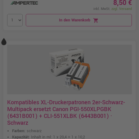
8,50 €
inkl. MwSt.
zzgl. Versand
In den Warenkorb
shopping_cart
Kompatibles XL-Druckerpatronen 2er-Schwarz-
Multipack ersetzt Canon PGI-550XLPGBK
(6431B001) + CLI-551XLBK (6443B001) ·
Schwarz
Farben:
schwarz
Kapazität:
Inhalt in ml: 1 x 20,4 + 1 x 10,2