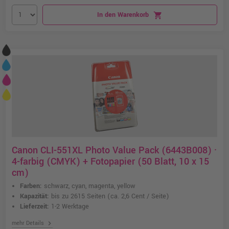
In den Warenkorb
shopping_cart
Canon CLI-551XL Photo Value Pack (6443B008) ·
4-farbig (CMYK) + Fotopapier (50 Blatt, 10 x 15
cm)
Farben:
schwarz, cyan, magenta, yellow
Kapazität:
bis zu 2615 Seiten
(ca. 2,6 Cent / Seite)
Lieferzeit:
1-2 Werktage
chevron_right
mehr Details