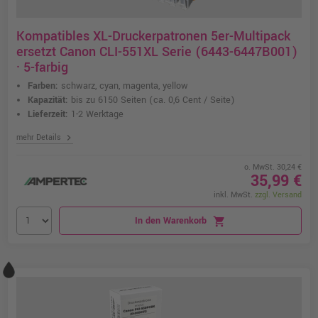
Kompatibles XL-Druckerpatronen 5er-Multipack
ersetzt Canon CLI-551XL Serie (6443-6447B001)
· 5-farbig
Farben:
schwarz, cyan, magenta, yellow
Kapazität:
bis zu 6150 Seiten
(ca. 0,6 Cent / Seite)
Lieferzeit:
1-2 Werktage
chevron_right
mehr Details
o. MwSt. 30,24 €
35,99 €
inkl. MwSt.
zzgl. Versand
In den Warenkorb
shopping_cart