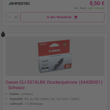
8,50 €
inkl. MwSt.
zzgl. Versand
In den Warenkorb
shopping_cart
Canon CLI-551XLBK Druckerpatrone (6443B001)
· Schwarz
Farben:
schwarz
Kapazität:
bis zu 530 Seiten
(ca. 3,4 Cent / Seite)
Lieferzeit:
1-2 Werktage