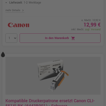
Lieferzeit:
1-2 Werktage
chevron_right
mehr Details
o. MwSt. 10,92 €
12,99 €
inkl. MwSt.
zzgl. Versand
In den Warenkorb
shopping_cart
Kompatible Druckerpatrone ersetzt Canon CLI-