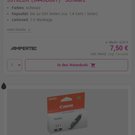
551XLBK (6443B001) · Schwarz
Farben:
schwarz
Kapazität:
bis zu 530 Seiten
(ca. 1,4 Cent / Seite)
Lieferzeit:
1-2 Werktage
chevron_right
mehr Details
o. MwSt. 6,30 €
7,50 €
inkl. MwSt.
zzgl. Versand
In den Warenkorb
shopping_cart