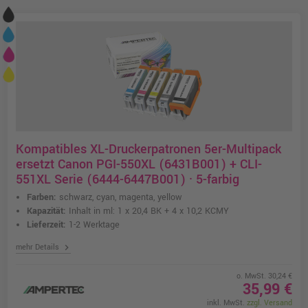
Kompatibles XL-Druckerpatronen 5er-Multipack
ersetzt Canon PGI-550XL (6431B001) + CLI-
551XL Serie (6444-6447B001) · 5-farbig
Farben:
schwarz, cyan, magenta, yellow
Kapazität:
Inhalt in ml: 1 x 20,4 BK + 4 x 10,2 KCMY
Lieferzeit:
1-2 Werktage
chevron_right
mehr Details
o. MwSt. 30,24 €
35,99 €
inkl. MwSt.
zzgl. Versand