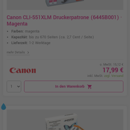
Canon CLI-551XLM Druckerpatrone (6445B001) ·
Magenta
Farben:
magenta
Kapazität:
bis zu 670 Seiten
(ca. 2,7 Cent / Seite)
Lieferzeit:
1-2 Werktage
chevron_right
mehr Details
o. MwSt. 15,12 €
17,99 €
inkl. MwSt.
zzgl. Versand
In den Warenkorb
shopping_cart