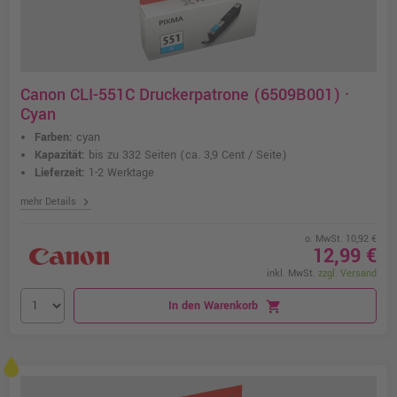
Canon CLI-551C Druckerpatrone (6509B001) ·
Cyan
Farben:
cyan
Kapazität:
bis zu 332 Seiten
(ca. 3,9 Cent / Seite)
Lieferzeit:
1-2 Werktage
chevron_right
mehr Details
o. MwSt. 10,92 €
12,99 €
inkl. MwSt.
zzgl. Versand
In den Warenkorb
shopping_cart