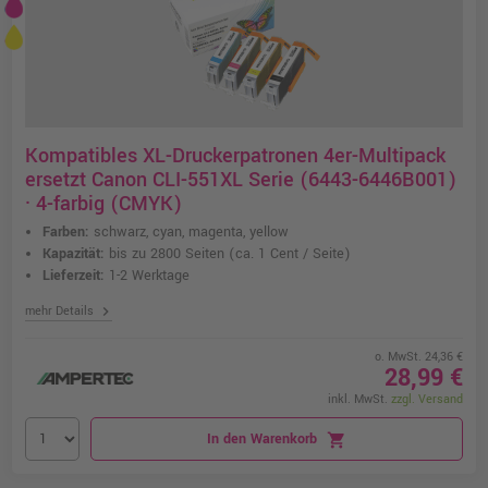
Kompatibles XL-Druckerpatronen 4er-Multipack
ersetzt Canon CLI-551XL Serie (6443-6446B001)
· 4-farbig (CMYK)
Farben:
schwarz, cyan, magenta, yellow
Kapazität:
bis zu 2800 Seiten
(ca. 1 Cent / Seite)
Lieferzeit:
1-2 Werktage
chevron_right
mehr Details
o. MwSt. 24,36 €
28,99 €
inkl. MwSt.
zzgl. Versand
In den Warenkorb
shopping_cart