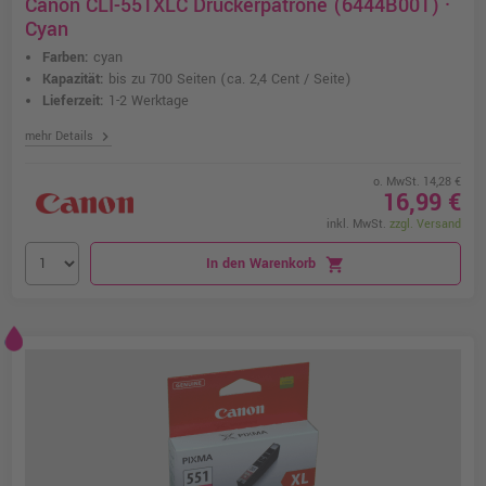
Canon CLI-551XLC Druckerpatrone (6444B001) ·
Cyan
Farben:
cyan
Kapazität:
bis zu 700 Seiten
(ca. 2,4 Cent / Seite)
Lieferzeit:
1-2 Werktage
chevron_right
mehr Details
o. MwSt. 14,28 €
16,99 €
inkl. MwSt.
zzgl. Versand
In den Warenkorb
shopping_cart