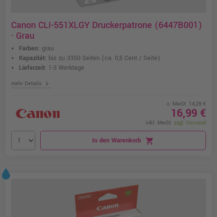
Canon CLI-551XLGY Druckerpatrone (6447B001)
· Grau
Farben:
grau
Kapazität:
bis zu 3350 Seiten
(ca. 0,5 Cent / Seite)
Lieferzeit:
1-3 Werktage
chevron_right
mehr Details
o. MwSt. 14,28 €
16,99 €
inkl. MwSt.
zzgl. Versand
In den Warenkorb
shopping_cart