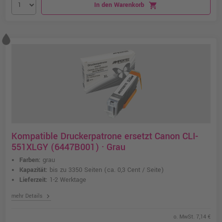
In den Warenkorb
shopping_cart
Kompatible Druckerpatrone ersetzt Canon CLI-
551XLGY (6447B001) · Grau
Farben:
grau
Kapazität:
bis zu 3350 Seiten
(ca. 0,3 Cent / Seite)
Lieferzeit:
1-2 Werktage
chevron_right
mehr Details
o. MwSt. 7,14 €