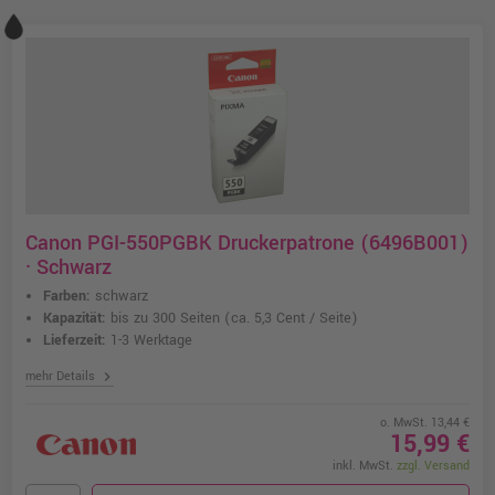
Canon PGI-550PGBK Druckerpatrone (6496B001)
· Schwarz
Farben:
schwarz
Kapazität:
bis zu 300 Seiten
(ca. 5,3 Cent / Seite)
Lieferzeit:
1-3 Werktage
chevron_right
mehr Details
o. MwSt. 13,44 €
15,99 €
inkl. MwSt.
zzgl. Versand