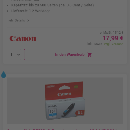
Kapazität:
bis zu 500 Seiten
(ca. 3,6 Cent / Seite)
Lieferzeit:
1-2 Werktage
chevron_right
mehr Details
o. MwSt. 15,12 €
17,99 €
inkl. MwSt.
zzgl. Versand
In den Warenkorb
shopping_cart