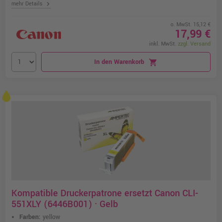
chevron_right
mehr Details
o. MwSt. 15,12 €
17,99 €
inkl. MwSt.
zzgl. Versand
In den Warenkorb
shopping_cart
Kompatible Druckerpatrone ersetzt Canon CLI-
551XLY (6446B001) · Gelb
Farben:
yellow