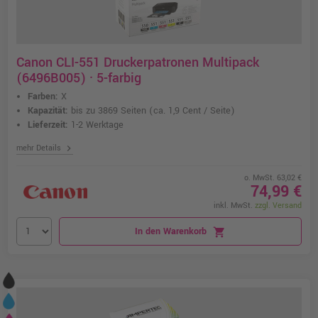
Canon CLI-551 Druckerpatronen Multipack
(6496B005) · 5-farbig
Farben:
X
Kapazität:
bis zu 3869 Seiten
(ca. 1,9 Cent / Seite)
Lieferzeit:
1-2 Werktage
chevron_right
mehr Details
o. MwSt. 63,02 €
74,99 €
inkl. MwSt.
zzgl. Versand
In den Warenkorb
shopping_cart