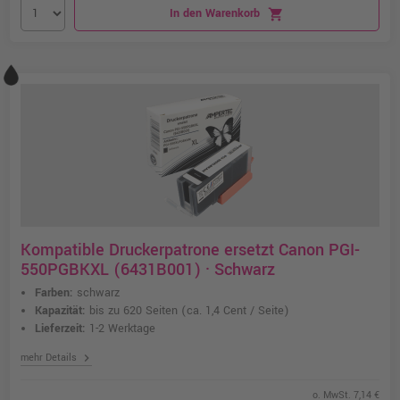
In den Warenkorb
shopping_cart
Kompatible Druckerpatrone ersetzt Canon PGI-
550PGBKXL (6431B001) · Schwarz
Farben:
schwarz
Kapazität:
bis zu 620 Seiten
(ca. 1,4 Cent / Seite)
Lieferzeit:
1-2 Werktage
chevron_right
mehr Details
o. MwSt. 7,14 €