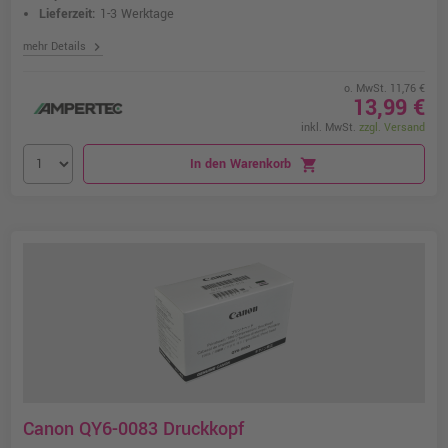
Lieferzeit:
1-3 Werktage
chevron_right
mehr Details
o. MwSt. 11,76 €
13,99 €
inkl. MwSt.
zzgl. Versand
In den Warenkorb
shopping_cart
Canon QY6-0083 Druckkopf