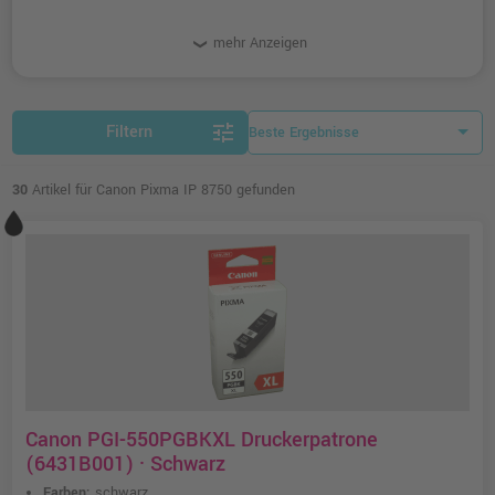
mehr Anzeigen
tune
Filtern
30
Artikel für Canon Pixma IP 8750 gefunden
Canon PGI-550PGBKXL Druckerpatrone
(6431B001) · Schwarz
Farben:
schwarz