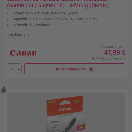
(6509B009 / 6509B015) · 4-farbig (CMYK)
Farben:
schwarz, cyan, magenta, yellow
Kapazität:
bis zu 1290 Seiten
(ca. 3,7 Cent / Seite)
Lieferzeit:
1-2 Werktage
chevron_right
mehr Details
o. MwSt. 40,33 €
47,99 €
inkl. MwSt.
zzgl. Versand
In den Warenkorb
shopping_cart