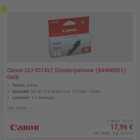
Canon CLI-551XLY Druckerpatrone (6446B001) ·
Gelb
Farben:
yellow
Kapazität:
bis zu 715 Seiten
(ca. 2,5 Cent / Seite)
Lieferzeit:
1-2 Werktage
chevron_right
mehr Details
o. MwSt. 15,12 €
17,99 €
inkl. MwSt.
zzgl. Versand