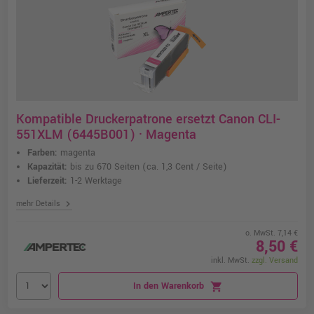
Kompatible Druckerpatrone ersetzt Canon CLI-
551XLM (6445B001) · Magenta
Farben:
magenta
Kapazität:
bis zu 670 Seiten
(ca. 1,3 Cent / Seite)
Lieferzeit:
1-2 Werktage
chevron_right
mehr Details
o. MwSt. 7,14 €
8,50 €
inkl. MwSt.
zzgl. Versand
In den Warenkorb
shopping_cart