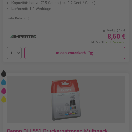
Kapazität:
bis zu 715 Seiten
(ca. 1,2 Cent / Seite)
Lieferzeit:
1-2 Werktage
chevron_right
mehr Details
o. MwSt. 7,14 €
8,50 €
inkl. MwSt.
zzgl. Versand
In den Warenkorb
shopping_cart
Canon CLI-551 Druckerpatronen Multipack