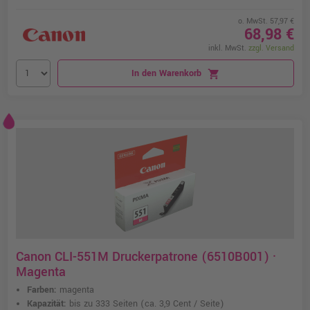
o. MwSt. 57,97 €
68,98 €
inkl. MwSt.
zzgl. Versand
In den Warenkorb
shopping_cart
Canon CLI-551M Druckerpatrone (6510B001) ·
Magenta
Farben:
magenta
Kapazität:
bis zu 333 Seiten
(ca. 3,9 Cent / Seite)