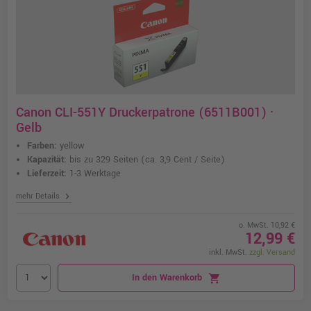
Canon CLI-551Y Druckerpatrone (6511B001) ·
Gelb
Farben:
yellow
Kapazität:
bis zu 329 Seiten
(ca. 3,9 Cent / Seite)
Lieferzeit:
1-3 Werktage
chevron_right
mehr Details
o. MwSt. 10,92 €
12,99 €
inkl. MwSt.
zzgl. Versand
In den Warenkorb
shopping_cart