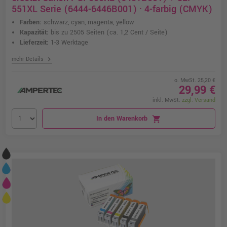
551XL Serie (6444-6446B001) · 4-farbig (CMYK)
Farben:
schwarz, cyan, magenta, yellow
Kapazität:
bis zu 2505 Seiten
(ca. 1,2 Cent / Seite)
Lieferzeit:
1-3 Werktage
chevron_right
mehr Details
o. MwSt. 25,20 €
29,99 €
inkl. MwSt.
zzgl. Versand
In den Warenkorb
shopping_cart