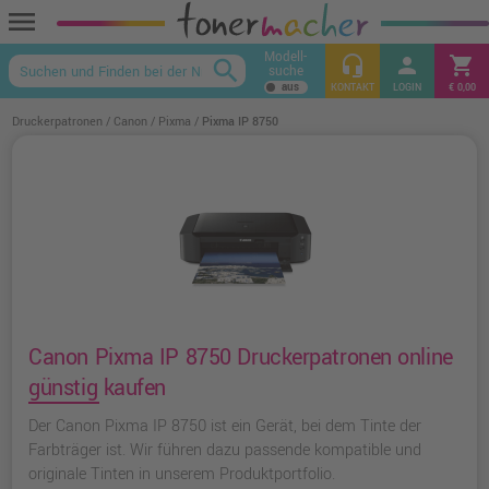
menu
Modell-
headset_mic
person
shopping_cart
search
suche
keyboard_arrow_up
KONTAKT
LOGIN
€ 0,00
Druckerpatronen
Canon
Pixma
Pixma IP 8750
Canon Pixma IP 8750 Druckerpatronen online
günstig kaufen
Der Canon Pixma IP 8750 ist ein Gerät, bei dem Tinte der
Farbträger ist. Wir führen dazu passende kompatible und
originale Tinten in unserem Produktportfolio.