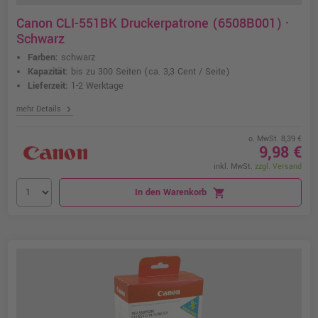
Canon CLI-551BK Druckerpatrone (6508B001) ·
Schwarz
Farben:
schwarz
Kapazität:
bis zu 300 Seiten
(ca. 3,3 Cent / Seite)
Lieferzeit:
1-2 Werktage
chevron_right
mehr Details
o. MwSt. 8,39 €
9,98 €
inkl. MwSt.
zzgl. Versand
In den Warenkorb
shopping_cart