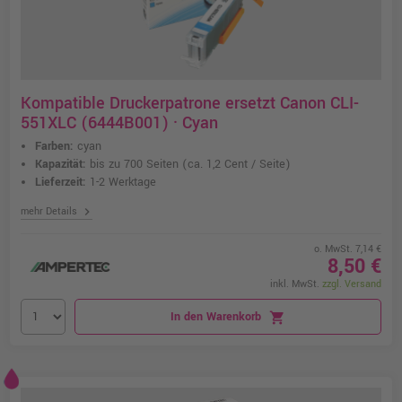
Kompatible Druckerpatrone ersetzt Canon CLI-
551XLC (6444B001) · Cyan
Farben:
cyan
Kapazität:
bis zu 700 Seiten
(ca. 1,2 Cent / Seite)
Lieferzeit:
1-2 Werktage
chevron_right
mehr Details
o. MwSt. 7,14 €
8,50 €
inkl. MwSt.
zzgl. Versand
In den Warenkorb
shopping_cart