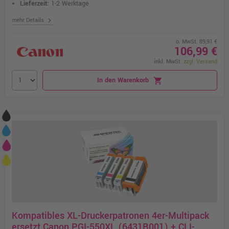
Lieferzeit:
1-2 Werktage
chevron_right
mehr Details
o. MwSt. 89,91 €
106,99 €
inkl. MwSt.
zzgl. Versand
In den Warenkorb
shopping_cart
Kompatibles XL-Druckerpatronen 4er-Multipack
ersetzt Canon PGI-550XL (6431B001) + CLI-