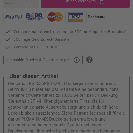
shopping_cart
In den Warenkorb
Versand
Rechnung
Versandkostenfreie Lieferung ab 35€ für Ampertec Produkte*
365 Tage Geld-Zurück-Garantie
Versand mit DHL & DPD
help
arrow_circle_down
kompatible Drucker & Geräte anzeigen
Über diesen Artikel
Die Canon PGI-555PGBKXXL Druckerpatrone in Schwarz
(8049B001) bietet als XXL-Variante eine besonders hohe
Seitenreichweite für bis zu 1.000 Seiten bei 5% Deckung.
Sie enthält 37 Milliliter pigmentierte Tinte, die für
gestochen scharfe Ausdrucke sorgt und sich durch hohe
Langlebigkeit auszeichnet. Diese Patrone ist speziell für die
Canon PIXMA IX/MX Druckerserien entwickelt und
garantiert eine hervorragende Qualität bei jedem
Druckvorgang. Ihre hohe Reichweite macht sie besonders