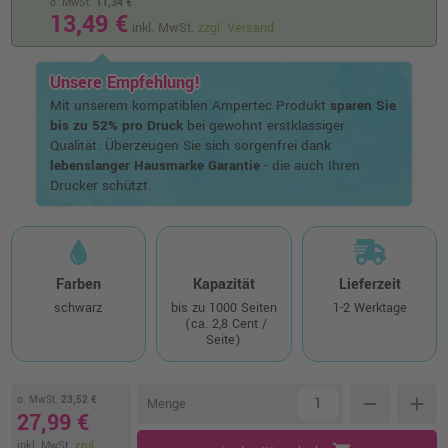
o. MwSt.
11,34 €
13,49 €
inkl. MwSt.
zzgl. Versand
Unsere Empfehlung!
Mit unserem kompatiblen Ampertec Produkt
sparen Sie
bis zu 52% pro Druck
bei gewohnt erstklassiger
Qualität. Überzeugen Sie sich sorgenfrei dank
lebenslanger Hausmarke Garantie
- die auch Ihren
Drucker schützt.
Farben
Kapazität
Lieferzeit
schwarz
bis zu 1000 Seiten
1-2 Werktage
(ca. 2,8 Cent /
Seite)
o. MwSt.
23,52 €
remove
add
Menge
27,99 €
inkl. MwSt.
zzgl.