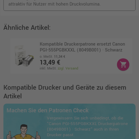
attraktiv für Nutzer mit hohen Druckvolumina.
Ähnliche Artikel:
Kompatible Druckerpatrone ersetzt Canon
PGI-555PGBKXXL (8049B001) · Schwarz
o. MwSt.
11,34 €
13,49 €
shopping_cart
inkl. MwSt.
zzgl. Versand
Kompatible Drucker und Geräte zu diesem
Artikel
Machen Sie den Patronen Check
Vergewissern Sie sich unbedingt, ob die
"Canon PGI-555PGBKXXL Druckerpatrone
(8049B001) · Schwarz" auch in Ihren
Drucker passt.