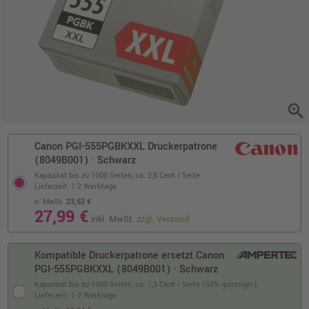
zoom_in
Canon PGI-555PGBKXXL Druckerpatrone
(8049B001) · Schwarz
Kapazität bis zu 1000 Seiten,
ca. 2,8 Cent / Seite
Lieferzeit: 1-2 Werktage
o. MwSt.
23,52 €
27,99 €
inkl. MwSt.
zzgl. Versand
Kompatible Druckerpatrone ersetzt Canon
PGI-555PGBKXXL (8049B001) · Schwarz
Kapazität bis zu 1000 Seiten,
ca. 1,3 Cent / Seite (52% günstiger)
Lieferzeit: 1-2 Werktage