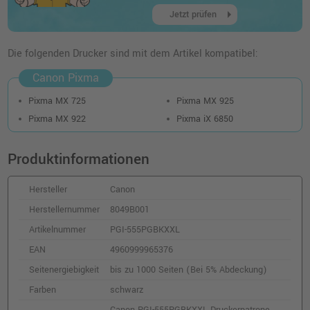
arrow_right
Jetzt prüfen
Die folgenden Drucker sind mit dem Artikel kompatibel:
Canon Pixma
Pixma MX 725
Pixma MX 925
Pixma MX 922
Pixma iX 6850
Produktinformationen
Hersteller
Canon
Herstellernummer
8049B001
Artikelnummer
PGI-555PGBKXXL
EAN
4960999965376
Seitenergiebigkeit
bis zu 1000 Seiten (Bei 5% Abdeckung)
Farben
schwarz
Canon PGI-555PGBKXXL Druckerpatrone