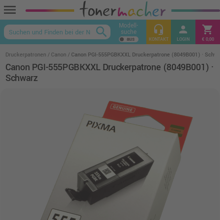
menu
Modell-
headset_mic
person
shopping_cart
search
suche
keyboard_arrow_up
KONTAKT
LOGIN
€ 0,00
Druckerpatronen
Canon
Canon PGI-555PGBKXXL Druckerpatrone (8049B001) · Schwa
Canon PGI-555PGBKXXL Druckerpatrone (8049B001) ·
Schwarz