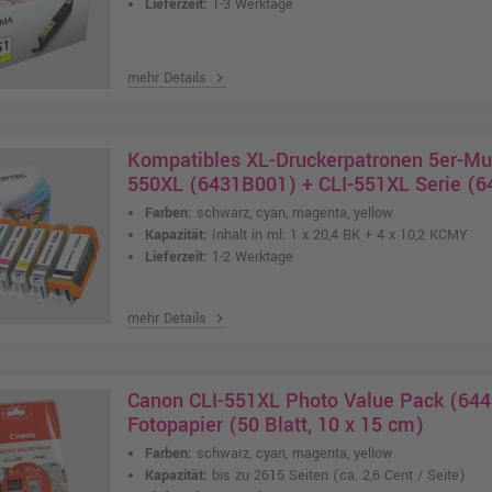
Lieferzeit:
1-3 Werktage
mehr Details
chevron_right
Kompatibles XL-Druckerpatronen 5er-Mul
550XL (6431B001) + CLI-551XL Serie (64
Farben:
schwarz, cyan, magenta, yellow
Kapazität:
Inhalt in ml: 1 x 20,4 BK + 4 x 10,2 KCMY
Lieferzeit:
1-2 Werktage
mehr Details
chevron_right
Canon CLI-551XL Photo Value Pack (644
Fotopapier (50 Blatt, 10 x 15 cm)
Farben:
schwarz, cyan, magenta, yellow
Kapazität:
bis zu 2615 Seiten
(ca. 2,6 Cent / Seite)