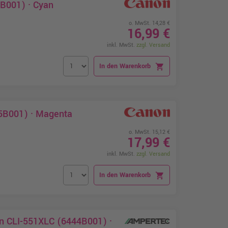
B001) · Cyan
o. MwSt. 14,28 €
16,99 €
inkl. MwSt.
zzgl. Versand
In den Warenkorb
shopping_cart
5B001) · Magenta
o. MwSt. 15,12 €
17,99 €
inkl. MwSt.
zzgl. Versand
In den Warenkorb
shopping_cart
on CLI-551XLC (6444B001) ·