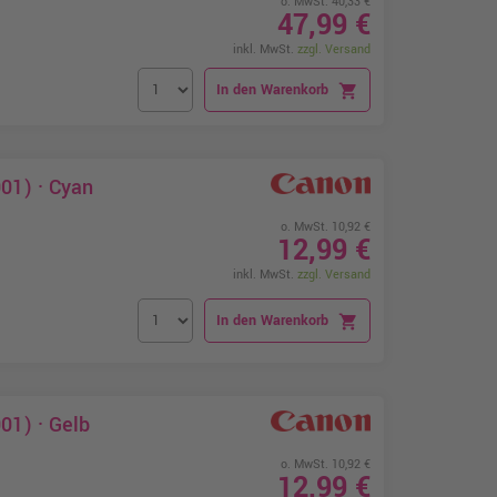
o. MwSt. 40,33 €
47,99 €
inkl. MwSt.
zzgl. Versand
In den Warenkorb
shopping_cart
01) · Cyan
o. MwSt. 10,92 €
12,99 €
inkl. MwSt.
zzgl. Versand
In den Warenkorb
shopping_cart
01) · Gelb
o. MwSt. 10,92 €
12,99 €