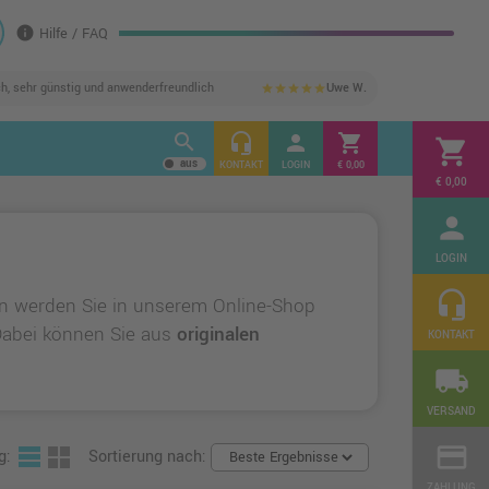
info
Hilfe / FAQ
ch, sehr günstig und anwenderfreundlich
Uwe W.
star
star
star
star
star
search
headset_mic
person
shopping_cart
shopping_cart
KONTAKT
LOGIN
€ 0,00
€ 0,00
person
LOGIN
headset_mic
n werden Sie in unserem Online-Shop
 Dabei können Sie aus
originalen
KONTAKT
local_shipping
VERSAND
credit_card
g:
Sortierung nach:
ZAHLUNG