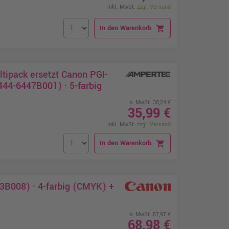
inkl. MwSt.
zzgl. Versand
In den Warenkorb
shopping_cart
tipack ersetzt Canon PGI-
44-6447B001) · 5-farbig
o. MwSt. 30,24 €
35,99 €
inkl. MwSt.
zzgl. Versand
In den Warenkorb
shopping_cart
3B008) · 4-farbig (CMYK) +
o. MwSt. 57,97 €
68,98 €