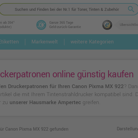
search
ei ab 35€¹
Ganze 365 Tage
Übersichtli
rodukte)
Geld-zurück-Garantie
tiketten
Markenwelt
weitere Kategorien
2.
3.
kerpatronen online günstig kaufen
en Druckerpatronen für Ihren Canon Pixma MX 922
? Dan
 Artikel die mit Ihrem Tintenstrahldrucker kompatibel sind.
r zu
unserer Hausmarke Ampertec
greifen.
Darstellun
 für Canon Pixma MX 922 gefunden