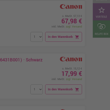
star_border
o. MwSt. 57,13 €
VORTEILE
67,98 €
inkl. MwSt.
zzgl. Versand
RELIFE BOX
In den Warenkorb
shopping_cart
6431B001) · Schwarz
o. MwSt. 15,12 €
17,99 €
inkl. MwSt.
zzgl. Versand
In den Warenkorb
shopping_cart