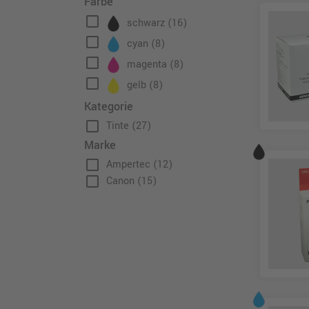
Farbe
check_box_outline_blank
schwarz
(16)
check_box_outline_blank
cyan
(8)
check_box_outline_blank
magenta
(8)
check_box_outline_blank
gelb
(8)
Kategorie
check_box_outline_blank
Tinte
(27)
Marke
check_box_outline_blank
Ampertec
(12)
check_box_outline_blank
Canon
(15)