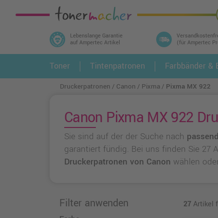
Lebenslange Garantie
Versandkostenfr
auf Ampertec Artikel
(für Ampertec P
In 3 einfachen Schritten ihr Druckermodell
Toner
Tintenpatronen
Farbbänder & E
1.
und alle dazu passenden Artikel finden ➤
Druckerpatronen
Canon
Pixma
Pixma MX 922
Canon Pixma MX 922 Druc
Sie sind auf der der Suche nach
passend
garantiert fündig. Bei uns finden Sie 27
Druckerpatronen von Canon
wählen ode
Filter anwenden
27
Artikel