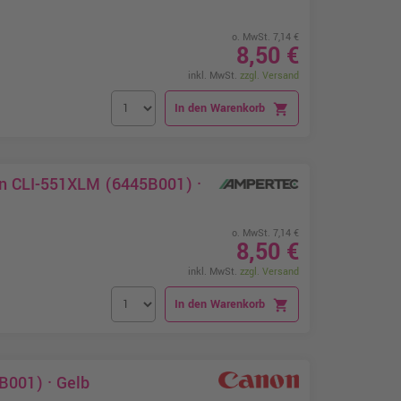
o. MwSt. 7,14 €
8,50 €
inkl. MwSt.
zzgl. Versand
In den Warenkorb
shopping_cart
on CLI-551XLM (6445B001) ·
o. MwSt. 7,14 €
8,50 €
inkl. MwSt.
zzgl. Versand
In den Warenkorb
shopping_cart
B001) · Gelb