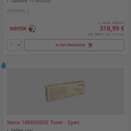
Lieferzeit:
1-3 Werktage
chevron_right
mehr Details
o. MwSt. 268,06 €
318,99 €
inkl. MwSt.
zzgl. Versand
In den Warenkorb
shopping_cart
Xerox 106R03502 Toner · Cyan
Farben:
cyan