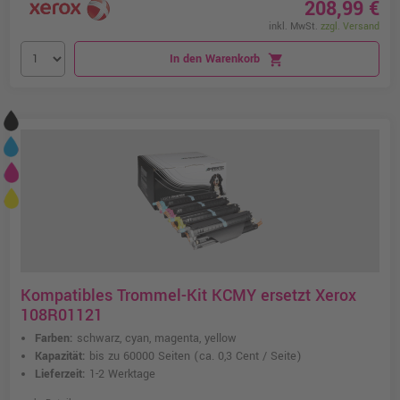
208,99 €
inkl. MwSt.
zzgl. Versand
In den Warenkorb
shopping_cart
Kompatibles Trommel-Kit KCMY ersetzt Xerox
108R01121
Farben:
schwarz, cyan, magenta, yellow
Kapazität:
bis zu 60000 Seiten
(ca. 0,3 Cent / Seite)
Lieferzeit:
1-2 Werktage