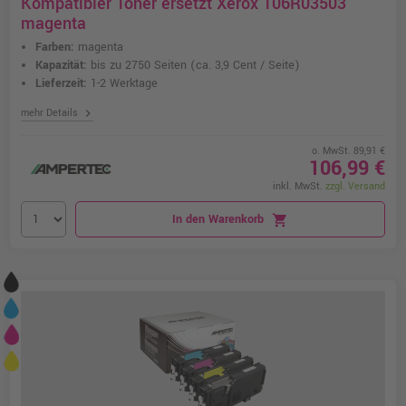
Kompatibler Toner ersetzt Xerox 106R03503
magenta
Farben:
magenta
Kapazität:
bis zu 2750 Seiten
(ca. 3,9 Cent / Seite)
Lieferzeit:
1-2 Werktage
chevron_right
mehr Details
o. MwSt. 89,91 €
106,99 €
inkl. MwSt.
zzgl. Versand
In den Warenkorb
shopping_cart