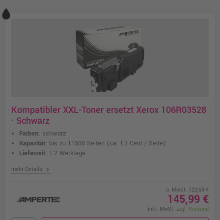
Kompatibler XXL-Toner ersetzt Xerox 106R03528
· Schwarz
Farben:
schwarz
Kapazität:
bis zu 11500 Seiten
(ca. 1,3 Cent / Seite)
Lieferzeit:
1-2 Werktage
chevron_right
mehr Details
o. MwSt. 122,68 €
145,99 €
inkl. MwSt.
zzgl. Versand