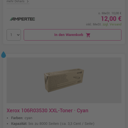
chevron_right
mehr Details
o. MwSt. 10,08 €
12,00 €
inkl. MwSt.
zzgl. Versand
In den Warenkorb
shopping_cart
Xerox 106R03530 XXL-Toner · Cyan
Farben:
cyan
Kapazität:
bis zu 8000 Seiten
(ca. 3,3 Cent / Seite)