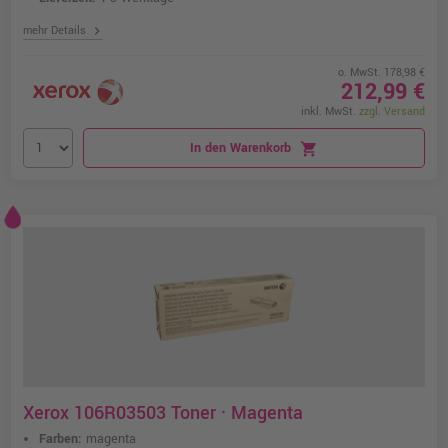
chevron_right
mehr Details
o. MwSt. 178,98 €
212,99 €
inkl. MwSt.
zzgl. Versand
In den Warenkorb
shopping_cart
Xerox 106R03503 Toner · Magenta
Farben:
magenta