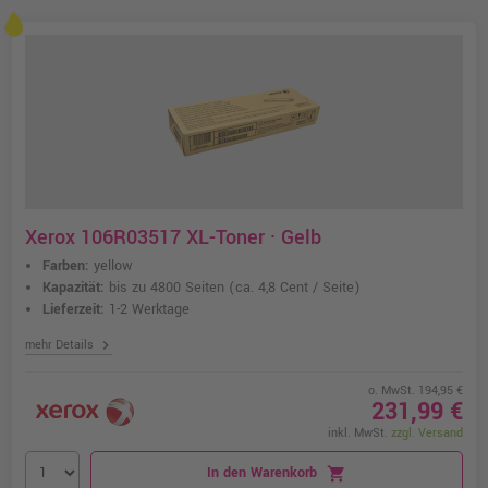
Xerox 106R03517 XL-Toner · Gelb
Farben:
yellow
Kapazität:
bis zu 4800 Seiten
(ca. 4,8 Cent / Seite)
Lieferzeit:
1-2 Werktage
chevron_right
mehr Details
o. MwSt. 194,95 €
231,99 €
inkl. MwSt.
zzgl. Versand
In den Warenkorb
shopping_cart