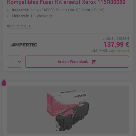
Kompatibles Fuser Kit ersetzt Xerox 115R00089
Kapazität:
bis zu 100000 Seiten
(ca. 0,1 Cent / Seite)
Lieferzeit:
1-3 Werktage
chevron_right
mehr Details
o. MwSt. 115,96 €
137,99 €
inkl. MwSt.
zzgl. Versand
In den Warenkorb
shopping_cart