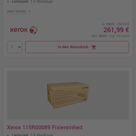
Lieferzeit:
1-3 Werktage
chevron_right
mehr Details
o. MwSt. 220,16 €
261,99 €
inkl. MwSt.
zzgl. Versand
In den Warenkorb
shopping_cart
Xerox 115R00089 Fixiereinheit
Lieferzeit:
1-3 Werktage