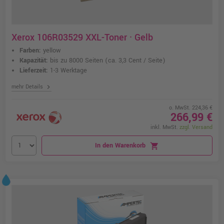
Xerox 106R03529 XXL-Toner · Gelb
Farben:
yellow
Kapazität:
bis zu 8000 Seiten
(ca. 3,3 Cent / Seite)
Lieferzeit:
1-3 Werktage
chevron_right
mehr Details
o. MwSt. 224,36 €
266,99 €
inkl. MwSt.
zzgl. Versand
In den Warenkorb
shopping_cart