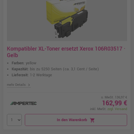
Kompatibler XL-Toner ersetzt Xerox 106R03517 ·
Gelb
Farben:
yellow
Kapazität:
bis zu 5250 Seiten
(ca. 3,1 Cent / Seite)
Lieferzeit:
1-2 Werktage
chevron_right
mehr Details
o. MwSt. 136,97 €
162,99 €
inkl. MwSt.
zzgl. Versand
In den Warenkorb
shopping_cart