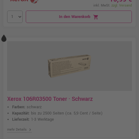
inkl. MwSt.
zzgl. Versand
In den Warenkorb
shopping_cart
Xerox 106R03500 Toner · Schwarz
Farben:
schwarz
Kapazität:
bis zu 2500 Seiten
(ca. 5,9 Cent / Seite)
Lieferzeit:
1-3 Werktage
chevron_right
mehr Details