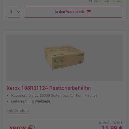
inkl. MwSt.
zzgl. Versand
In den Warenkorb
shopping_cart
Xerox 108R01124 Resttonerbehälter
Kapazität:
bis zu 30000 Seiten
(ca. 0,1 Cent / Seite)
Lieferzeit:
1-2 Werktage
chevron_right
mehr Details
o. MwSt. 13,44 €
15,99 €