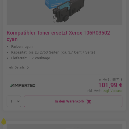
Kompatibler Toner ersetzt Xerox 106R03502
cyan
Farben:
cyan
Kapazität:
bis zu 2750 Seiten
(ca. 3,7 Cent / Seite)
Lieferzeit:
1-2 Werktage
chevron_right
mehr Details
o. MwSt. 85,71 €
101,99 €
inkl. MwSt.
zzgl. Versand
In den Warenkorb
shopping_cart