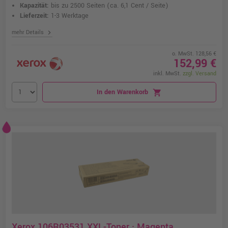
Kapazität:
bis zu 2500 Seiten
(ca. 6,1 Cent / Seite)
Lieferzeit:
1-3 Werktage
chevron_right
mehr Details
o. MwSt. 128,56 €
152,99 €
inkl. MwSt.
zzgl. Versand
In den Warenkorb
shopping_cart
Xerox 106R03531 XXL-Toner · Magenta