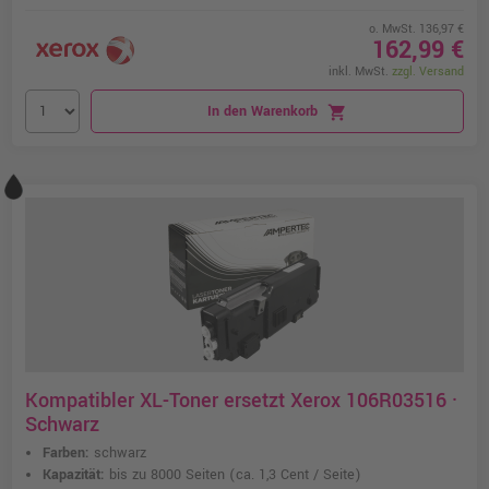
o. MwSt. 136,97 €
162,99 €
inkl. MwSt.
zzgl. Versand
In den Warenkorb
shopping_cart
Kompatibler XL-Toner ersetzt Xerox 106R03516 ·
Schwarz
Farben:
schwarz
Kapazität:
bis zu 8000 Seiten
(ca. 1,3 Cent / Seite)