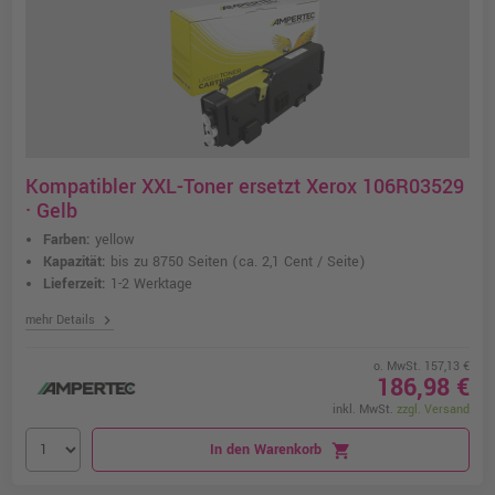
Kompatibler XXL-Toner ersetzt Xerox 106R03529
· Gelb
Farben:
yellow
Kapazität:
bis zu 8750 Seiten
(ca. 2,1 Cent / Seite)
Lieferzeit:
1-2 Werktage
chevron_right
mehr Details
o. MwSt. 157,13 €
186,98 €
inkl. MwSt.
zzgl. Versand
In den Warenkorb
shopping_cart