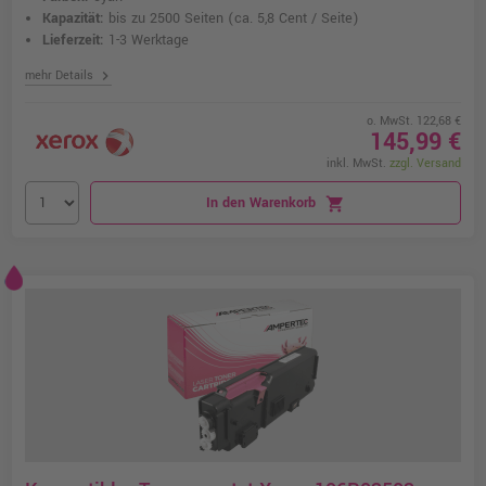
Kapazität:
bis zu 2500 Seiten
(ca. 5,8 Cent / Seite)
Lieferzeit:
1-3 Werktage
chevron_right
mehr Details
o. MwSt. 122,68 €
145,99 €
inkl. MwSt.
zzgl. Versand
In den Warenkorb
shopping_cart