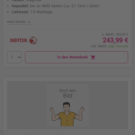
Farben:
magenta
Kapazität:
bis zu 4800 Seiten
(ca. 5,1 Cent / Seite)
Lieferzeit:
1-3 Werktage
chevron_right
mehr Details
o. MwSt. 205,03 €
243,99 €
inkl. MwSt.
zzgl. Versand
In den Warenkorb
shopping_cart