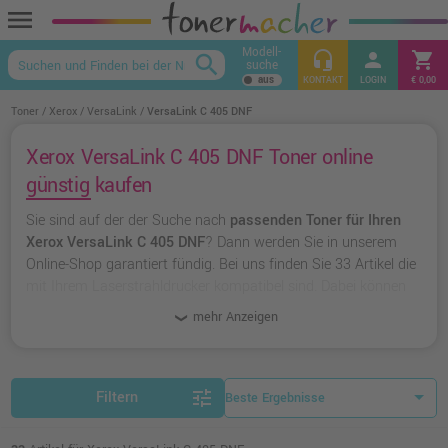
menu
Modell-
headset_mic
person
shopping_cart
search
suche
keyboard_arrow_up
KONTAKT
LOGIN
€ 0,00
Toner
Xerox
VersaLink
VersaLink C 405 DNF
Xerox VersaLink C 405 DNF Toner online
günstig kaufen
Sie sind auf der der Suche nach
passenden Toner für Ihren
Xerox VersaLink C 405 DNF
? Dann werden Sie in unserem
Online-Shop garantiert fündig. Bei uns finden Sie 33 Artikel die
mit Ihrem Laserstrahldrucker kompatibel sind. Dabei können
Sie aus
originalen Toner von Xerox
wählen oder zu
unserer
mehr Anzeigen
Hausmarke Ampertec
greifen.
tune
Filtern