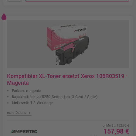
Kompatibler XL-Toner ersetzt Xerox 106R03519 ·
Magenta
Farben:
magenta
Kapazität:
bis zu 5250 Seiten
(ca. 3 Cent / Seite)
Lieferzeit:
1-3 Werktage
chevron_right
mehr Details
o. MwSt. 132,76 €
157,98 €