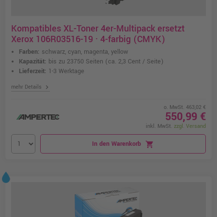
Kompatibles XL-Toner 4er-Multipack ersetzt
Xerox 106R03516-19 · 4-farbig (CMYK)
Farben:
schwarz, cyan, magenta, yellow
Kapazität:
bis zu 23750 Seiten
(ca. 2,3 Cent / Seite)
Lieferzeit:
1-3 Werktage
chevron_right
mehr Details
o. MwSt. 463,02 €
550,99 €
inkl. MwSt.
zzgl. Versand
In den Warenkorb
shopping_cart