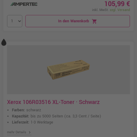
105,99 €
inkl. MwSt.
zzgl. Versand
In den Warenkorb
shopping_cart
Xerox 106R03516 XL-Toner · Schwarz
Farben:
schwarz
Kapazität:
bis zu 5000 Seiten
(ca. 3,3 Cent / Seite)
Lieferzeit:
1-3 Werktage
chevron_right
mehr Details