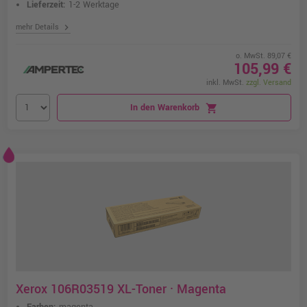
Lieferzeit:
1-2 Werktage
chevron_right
mehr Details
o. MwSt. 89,07 €
105,99 €
inkl. MwSt.
zzgl. Versand
In den Warenkorb
shopping_cart
Xerox 106R03519 XL-Toner · Magenta