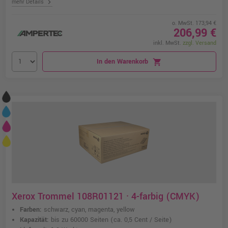
chevron_right
mehr Details
o. MwSt. 173,94 €
206,99 €
inkl. MwSt.
zzgl. Versand
In den Warenkorb
shopping_cart
Xerox Trommel 108R01121 · 4-farbig (CMYK)
Farben:
schwarz, cyan, magenta, yellow
Kapazität:
bis zu 60000 Seiten
(ca. 0,5 Cent / Seite)