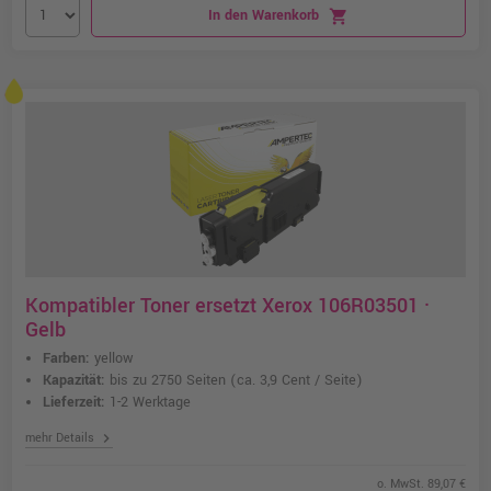
In den Warenkorb
shopping_cart
Kompatibler Toner ersetzt Xerox 106R03501 ·
Gelb
Farben:
yellow
Kapazität:
bis zu 2750 Seiten
(ca. 3,9 Cent / Seite)
Lieferzeit:
1-2 Werktage
chevron_right
mehr Details
o. MwSt. 89,07 €