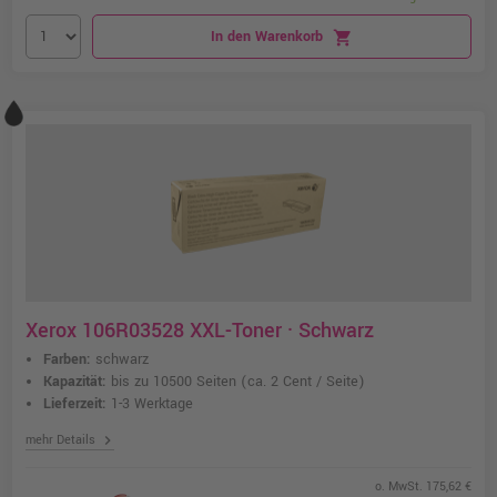
In den Warenkorb
shopping_cart
Xerox 106R03528 XXL-Toner · Schwarz
Farben:
schwarz
Kapazität:
bis zu 10500 Seiten
(ca. 2 Cent / Seite)
Lieferzeit:
1-3 Werktage
chevron_right
mehr Details
o. MwSt. 175,62 €