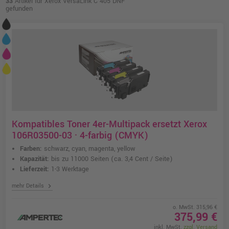
33
Artikel für Xerox VersaLink C 405 DNF
gefunden
Kompatibles Toner 4er-Multipack ersetzt Xerox
106R03500-03 · 4-farbig (CMYK)
Farben:
schwarz, cyan, magenta, yellow
Kapazität:
bis zu 11000 Seiten
(ca. 3,4 Cent / Seite)
Lieferzeit:
1-3 Werktage
chevron_right
mehr Details
o. MwSt. 315,96 €
375,99 €
inkl. MwSt.
zzgl. Versand