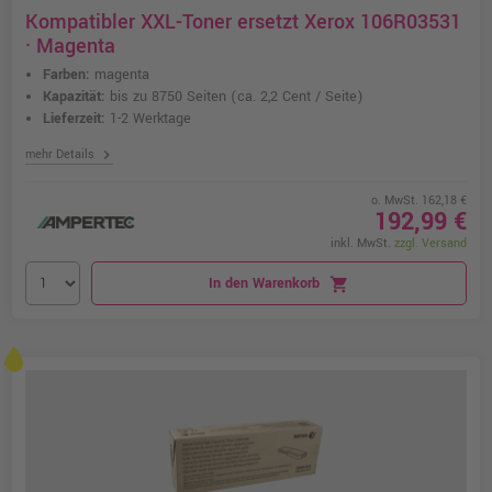
Kompatibler XXL-Toner ersetzt Xerox 106R03531
· Magenta
Farben:
magenta
Kapazität:
bis zu 8750 Seiten
(ca. 2,2 Cent / Seite)
Lieferzeit:
1-2 Werktage
chevron_right
mehr Details
o. MwSt. 162,18 €
192,99 €
inkl. MwSt.
zzgl. Versand
In den Warenkorb
shopping_cart