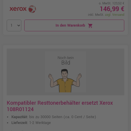
o. MwSt. 123,52 €
146,99 €
inkl. MwSt.
zzgl. Versand
In den Warenkorb
shopping_cart
Kompatibler Resttonerbehälter ersetzt Xerox
108R01124
Kapazität:
bis zu 30000 Seiten
(ca. 0 Cent / Seite)
Lieferzeit:
1-2 Werktage