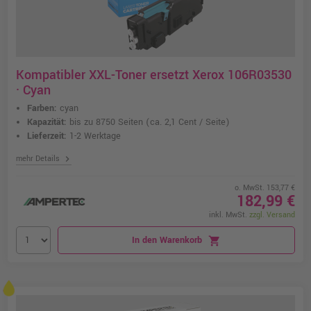
Kompatibler XXL-Toner ersetzt Xerox 106R03530
· Cyan
Farben:
cyan
Kapazität:
bis zu 8750 Seiten
(ca. 2,1 Cent / Seite)
Lieferzeit:
1-2 Werktage
chevron_right
mehr Details
o. MwSt. 153,77 €
182,99 €
inkl. MwSt.
zzgl. Versand
In den Warenkorb
shopping_cart