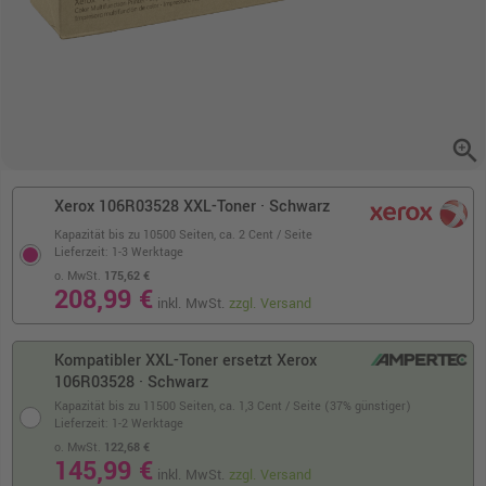
zoom_in
Xerox 106R03528 XXL-Toner · Schwarz
Kapazität bis zu 10500 Seiten,
ca. 2 Cent / Seite
Lieferzeit: 1-3 Werktage
o. MwSt.
175,62 €
208,99 €
inkl. MwSt.
zzgl. Versand
Kompatibler XXL-Toner ersetzt Xerox
106R03528 · Schwarz
Kapazität bis zu 11500 Seiten,
ca. 1,3 Cent / Seite (37% günstiger)
Lieferzeit: 1-2 Werktage
o. MwSt.
122,68 €
145,99 €
inkl. MwSt.
zzgl. Versand