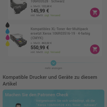
106R03528 · Schwarz
o. MwSt.
122,68 €
145,99 €
shopping_cart
inkl. MwSt.
zzgl. Versand
Kompatibles XL-Toner 4er-Multipack
ersetzt Xerox 106R03516-19 · 4-farbig
(CMYK)
o. MwSt.
463,02 €
550,99 €
shopping_cart
inkl. MwSt.
zzgl. Versand
keyboard_arrow_down
Kompatibles XXL-Toner 4er-Multipack
mehr anzeigen
ersetzt Xerox 106R03528-31 · 4-farbig
(CMYK)
Kompatible Drucker und Geräte zu diesem
o. MwSt.
536,97 €
Artikel
638,99 €
shopping_cart
inkl. MwSt.
zzgl. Versand
Machen Sie den Patronen Check
Vergewissern Sie sich unbedingt, ob die
Kompatibles Toner 4er-Multipack ersetzt
"Xerox 106R03528 XXL-Toner · Schwarz"