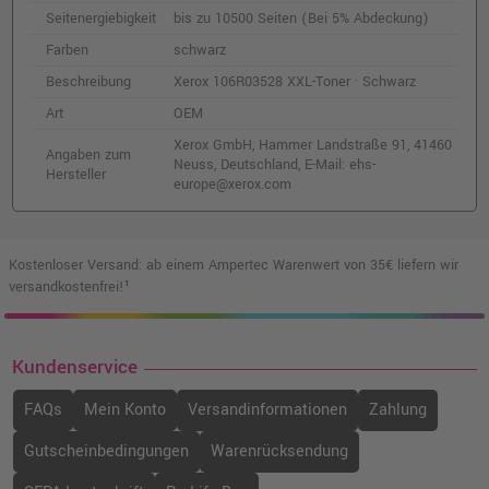
Seitenergiebigkeit
bis zu 10500 Seiten (Bei 5% Abdeckung)
Farben
schwarz
Xerox 106R03518 XL-Toner · Cyan
Beschreibung
Xerox 106R03528 XXL-Toner · Schwarz
o. MwSt.
226,88 €
269,99 €
shopping_cart
Art
OEM
inkl. MwSt.
zzgl. Versand
Xerox GmbH, Hammer Landstraße 91, 41460
Angaben zum
Neuss, Deutschland, E-Mail: ehs-
Hersteller
Xerox 106R03530 XXL-Toner · Cyan
europe@xerox.com
o. MwSt.
220,16 €
261,99 €
shopping_cart
inkl. MwSt.
zzgl. Versand
Kostenloser Versand: ab einem Ampertec Warenwert von 35€ liefern wir
versandkostenfrei!¹
Xerox 106R03529 XXL-Toner · Gelb
o. MwSt.
224,36 €
266,99 €
shopping_cart
Kundenservice
inkl. MwSt.
zzgl. Versand
FAQs
Mein Konto
Versandinformationen
Zahlung
Kompatibler Toner ersetzt Xerox
Gutscheinbedingungen
Warenrücksendung
106R03502 cyan
o. MwSt.
88,23 €