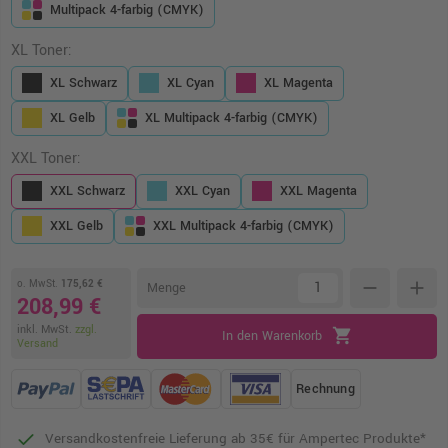
Multipack 4-farbig (CMYK)
XL Toner:
XL Schwarz
XL Cyan
XL Magenta
XL Gelb
XL Multipack 4-farbig (CMYK)
XXL Toner:
XXL Schwarz
XXL Cyan
XXL Magenta
XXL Gelb
XXL Multipack 4-farbig (CMYK)
o. MwSt.
175,62 €
remove
add
Menge
208,99 €
inkl. MwSt.
zzgl.
shopping_cart
In den Warenkorb
Versand
Rechnung
Versandkostenfreie Lieferung ab 35€ für Ampertec Produkte*