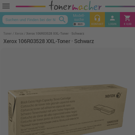
menu
Modell-
headset_mic
person
shopping_cart
search
suche
keyboard_arrow_up
KONTAKT
LOGIN
€ 0,00
Toner
Xerox
Xerox 106R03528 XXL-Toner · Schwarz
Xerox 106R03528 XXL-Toner · Schwarz