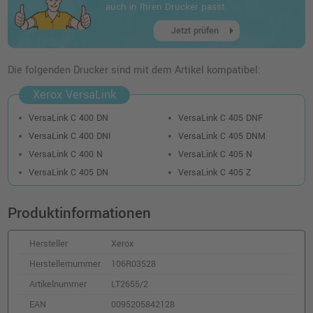
Xerox 106R03500-03 · 4-farbig (CMYK)
auch in Ihren Drucker passt.
o. MwSt.
315,96 €
375,99 €
arrow_right
shopping_cart
Jetzt prüfen
inkl. MwSt.
zzgl. Versand
Die folgenden Drucker sind mit dem Artikel kompatibel:
Xerox 106R03500 Toner · Schwarz
Xerox VersaLink
o. MwSt.
123,52 €
146,99 €
shopping_cart
VersaLink C 400 DN
VersaLink C 405 DNF
inkl. MwSt.
zzgl. Versand
VersaLink C 400 DNI
VersaLink C 405 DNM
VersaLink C 400 N
VersaLink C 405 N
Kompatibler XXL-Toner ersetzt Xerox
VersaLink C 405 DN
VersaLink C 405 Z
106R03531 · Magenta
o. MwSt.
162,18 €
192,99 €
shopping_cart
Produktinformationen
inkl. MwSt.
zzgl. Versand
Hersteller
Xerox
Kompatibler XL-Toner ersetzt Xerox
Herstellernummer
106R03528
106R03519 · Magenta
Artikelnummer
LT2655/2
o. MwSt.
133,61 €
159,00 €
shopping_cart
EAN
0095205842128
inkl. MwSt.
zzgl. Versand