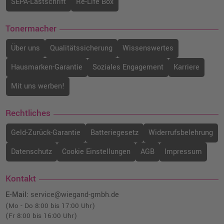
SEPA-Lastschrift
Re-Life Box
104,99 €
shopping_cart
inkl. MwSt.
zzgl. Versand
Tonermacher
Xerox 106R03531 XXL-Toner · Magenta
Über uns
Qualitätssicherung
Wissenswertes
o. MwSt.
231,92 €
275,98 €
shopping_cart
Hausmarken-Garantie
Soziales Engagement
Karriere
inkl. MwSt.
zzgl. Versand
Mit uns werben!
Xerox 106R03519 XL-Toner · Magenta
Rechtliches
o. MwSt.
205,87 €
244,99 €
shopping_cart
Geld-Zurück-Garantie
Batteriegesetz
Widerrufsbelehrung
inkl. MwSt.
zzgl. Versand
Datenschutz
Cookie Einstellungen
AGB
Impressum
Xerox 106R03517 XL-Toner · Gelb
o. MwSt.
194,95 €
Kontakt
231,99 €
shopping_cart
inkl. MwSt.
zzgl. Versand
E-Mail:
service@wiegand-gmbh.de
(Mo - Do 8:00 bis 17:00 Uhr)
(Fr 8:00 bis 16:00 Uhr)
Kompatibler Toner ersetzt Xerox