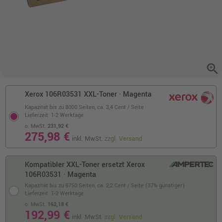
zoom_in
Xerox 106R03531 XXL-Toner · Magenta
Kapazität bis zu 8000 Seiten,
ca. 3,4 Cent / Seite
Lieferzeit: 1-2 Werktage
o. MwSt.
231,92 €
275,98 €
inkl. MwSt.
zzgl. Versand
Kompatibler XXL-Toner ersetzt Xerox
106R03531 · Magenta
Kapazität bis zu 8750 Seiten,
ca. 2,2 Cent / Seite (37% günstiger)
Lieferzeit: 1-2 Werktage
o. MwSt.
162,18 €
192,99 €
inkl. MwSt.
zzgl. Versand