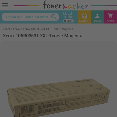
menu
Modell-
headset_mic
person
shopping_cart
search
suche
keyboard_arrow_up
KONTAKT
LOGIN
€ 0,00
Toner
Xerox
Xerox 106R03531 XXL-Toner · Magenta
Xerox 106R03531 XXL-Toner · Magenta