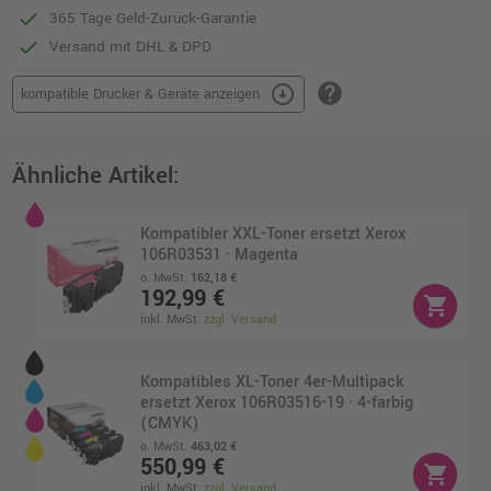
365 Tage Geld-Zurück-Garantie
Versand mit DHL & DPD
help
arrow_circle_down
kompatible Drucker & Geräte anzeigen
Ähnliche Artikel:
Kompatibler XXL-Toner ersetzt Xerox
106R03531 · Magenta
o. MwSt.
162,18 €
192,99 €
shopping_cart
inkl. MwSt.
zzgl. Versand
Kompatibles XL-Toner 4er-Multipack
ersetzt Xerox 106R03516-19 · 4-farbig
(CMYK)
o. MwSt.
463,02 €
550,99 €
shopping_cart
inkl. MwSt.
zzgl. Versand