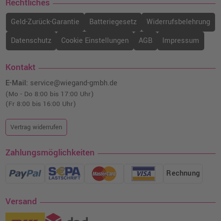
Rechtliches
o. MwSt.
89,07 €
105,99 €
shopping_cart
Geld-Zurück-Garantie
Batteriegesetz
Widerrufsbelehrung
inkl. MwSt.
zzgl. Versand
Datenschutz
Cookie Einstellungen
AGB
Impressum
Xerox 106R03516 XL-Toner · Schwarz
o. MwSt.
136,97 €
Kontakt
162,99 €
shopping_cart
inkl. MwSt.
zzgl. Versand
E-Mail:
service@wiegand-gmbh.de
(Mo - Do 8:00 bis 17:00 Uhr)
(Fr 8:00 bis 16:00 Uhr)
Xerox 106R03528 XXL-Toner · Schwarz
o. MwSt.
175,62 €
208,99 €
Vertrag widerrufen
shopping_cart
inkl. MwSt.
zzgl. Versand
Zahlungsmöglichkeiten
Rechnung
Versand