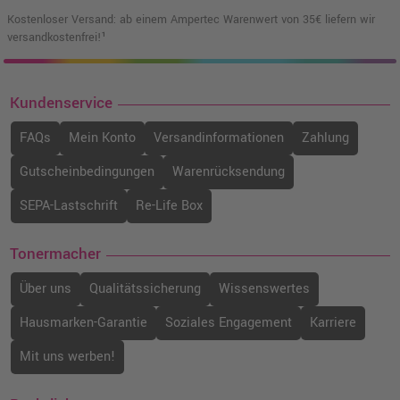
Kostenloser Versand: ab einem Ampertec Warenwert von 35€ liefern wir
versandkostenfrei!¹
Kompatibler Toner ersetzt Xerox
106R03502 cyan
o. MwSt.
85,71 €
101,99 €
shopping_cart
Kundenservice
inkl. MwSt.
zzgl. Versand
FAQs
Mein Konto
Versandinformationen
Zahlung
Xerox 106R03519 XL-Toner · Magenta
Gutscheinbedingungen
Warenrücksendung
o. MwSt.
205,03 €
243,99 €
shopping_cart
SEPA-Lastschrift
Re-Life Box
inkl. MwSt.
zzgl. Versand
Tonermacher
Xerox 106R03517 XL-Toner · Gelb
o. MwSt.
194,95 €
Über uns
Qualitätssicherung
Wissenswertes
231,99 €
shopping_cart
inkl. MwSt.
zzgl. Versand
Hausmarken-Garantie
Soziales Engagement
Karriere
Mit uns werben!
Kompatibler Toner ersetzt Xerox
106R03501 · Gelb