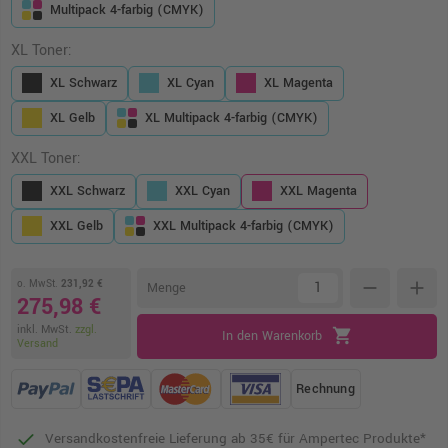
Multipack 4-farbig (CMYK)
XL Toner:
XL Schwarz
XL Cyan
XL Magenta
XL Gelb
XL Multipack 4-farbig (CMYK)
XXL Toner:
XXL Schwarz
XXL Cyan
XXL Magenta
XXL Gelb
XXL Multipack 4-farbig (CMYK)
o. MwSt.
231,92 €
remove
add
Menge
275,98 €
inkl. MwSt.
zzgl.
shopping_cart
In den Warenkorb
Versand
Rechnung
Versandkostenfreie Lieferung ab 35€ für Ampertec Produkte*