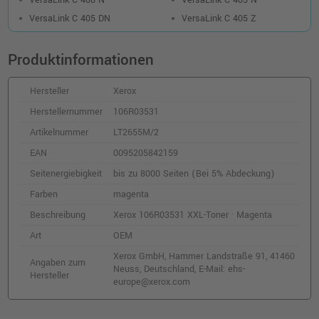
Kompatibler XL-Toner ersetzt Xerox
VersaLink C 405 DN
VersaLink C 405 Z
106R03519 · Magenta
o. MwSt.
132,76 €
157,98 €
shopping_cart
Produktinformationen
inkl. MwSt.
zzgl. Versand
Hersteller
Xerox
Xerox 106R03518 XL-Toner · Cyan
Herstellernummer
106R03531
o. MwSt.
226,88 €
269,99 €
Artikelnummer
LT2655M/2
shopping_cart
inkl. MwSt.
zzgl. Versand
EAN
0095205842159
Seitenergiebigkeit
bis zu 8000 Seiten (Bei 5% Abdeckung)
Xerox 106R03530 XXL-Toner · Cyan
Farben
magenta
o. MwSt.
220,16 €
261,99 €
Beschreibung
Xerox 106R03531 XXL-Toner · Magenta
shopping_cart
inkl. MwSt.
zzgl. Versand
Art
OEM
Xerox GmbH, Hammer Landstraße 91, 41460
Angaben zum
Xerox 106R03529 XXL-Toner · Gelb
Neuss, Deutschland, E-Mail: ehs-
Hersteller
europe@xerox.com
o. MwSt.
224,36 €
266,99 €
shopping_cart
inkl. MwSt.
zzgl. Versand