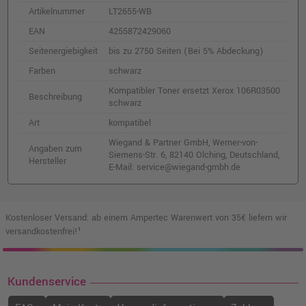
105,99 €
Artikelnummer
LT2655-WB
shopping_cart
inkl. MwSt.
zzgl. Versand
EAN
4255872429060
Seitenergiebigkeit
bis zu 2750 Seiten (Bei 5% Abdeckung)
Kompatibler XL-Toner ersetzt Xerox
Farben
schwarz
106R03517 · Gelb
Kompatibler Toner ersetzt Xerox 106R03500
o. MwSt.
136,97 €
Beschreibung
162,99 €
schwarz
shopping_cart
inkl. MwSt.
zzgl. Versand
Art
kompatibel
Wiegand & Partner GmbH, Werner-von-
Angaben zum
Siemens-Str. 6, 82140 Olching, Deutschland,
Kompatibler XXL-Toner ersetzt Xerox
Hersteller
E-Mail: service@wiegand-gmbh.de
106R03529 · Gelb
o. MwSt.
157,13 €
186,98 €
shopping_cart
inkl. MwSt.
zzgl. Versand
Kostenloser Versand: ab einem Ampertec Warenwert von 35€ liefern wir
versandkostenfrei!¹
Kompatibler XXL-Toner ersetzt Xerox
106R03528 · Schwarz
o. MwSt.
122,68 €
Kundenservice
145,99 €
shopping_cart
inkl. MwSt.
zzgl. Versand