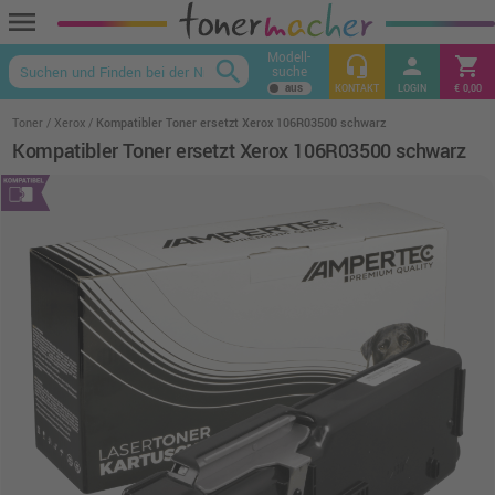
menu
Modell-
headset_mic
person
shopping_cart
search
suche
keyboard_arrow_up
KONTAKT
LOGIN
€ 0,00
Toner
Xerox
Kompatibler Toner ersetzt Xerox 106R03500 schwarz
Kompatibler Toner ersetzt Xerox 106R03500 schwarz