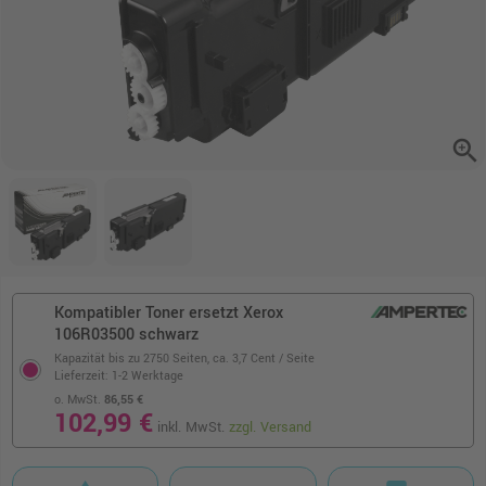
zoom_in
Kompatibler Toner ersetzt Xerox
106R03500 schwarz
Kapazität bis zu 2750 Seiten,
ca. 3,7 Cent / Seite
Lieferzeit: 1-2 Werktage
o. MwSt.
86,55 €
102,99 €
inkl. MwSt.
zzgl. Versand