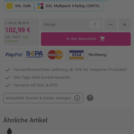
XXL Gelb
XXL Multipack 4-farbig (CMYK)
o. MwSt.
86,55 €
remove
add
Menge
102,99 €
inkl. MwSt.
zzgl.
shopping_cart
In den Warenkorb
Versand
Rechnung
Versandkostenfreie Lieferung ab 35€ für Ampertec Produkte*
365 Tage Geld-Zurück-Garantie
Versand mit DHL & DPD
help
arrow_circle_down
kompatible Drucker & Geräte anzeigen
Ähnliche Artikel: