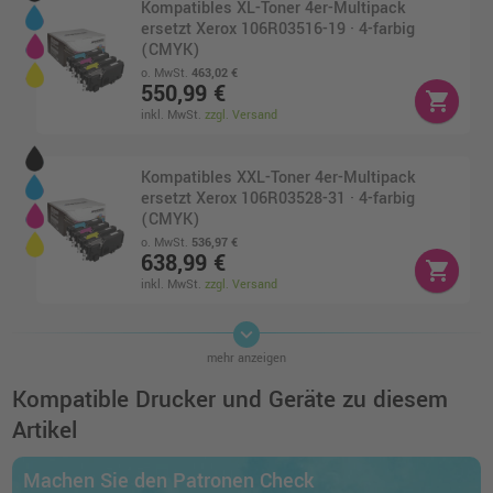
Kompatibles XL-Toner 4er-Multipack
ersetzt Xerox 106R03516-19 · 4-farbig
(CMYK)
o. MwSt.
463,02 €
550,99 €
shopping_cart
inkl. MwSt.
zzgl. Versand
Kompatibles XXL-Toner 4er-Multipack
ersetzt Xerox 106R03528-31 · 4-farbig
(CMYK)
o. MwSt.
536,97 €
638,99 €
shopping_cart
inkl. MwSt.
zzgl. Versand
keyboard_arrow_down
Kompatibles Toner 4er-Multipack ersetzt
mehr anzeigen
Xerox 106R03500-03 · 4-farbig (CMYK)
o. MwSt.
315,96 €
Kompatible Drucker und Geräte zu diesem
375,99 €
shopping_cart
Artikel
inkl. MwSt.
zzgl. Versand
Machen Sie den Patronen Check