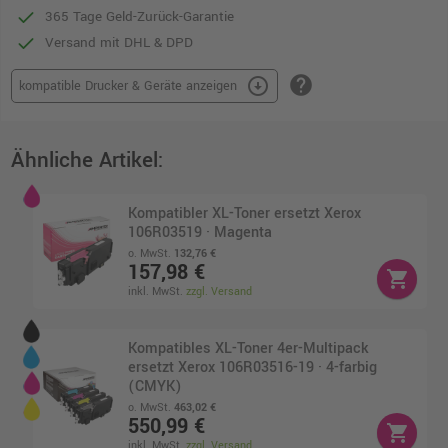
365 Tage Geld-Zurück-Garantie
Versand mit DHL & DPD
help
arrow_circle_down
kompatible Drucker & Geräte anzeigen
Ähnliche Artikel:
Kompatibler XL-Toner ersetzt Xerox
106R03519 · Magenta
o. MwSt.
132,76 €
157,98 €
shopping_cart
inkl. MwSt.
zzgl. Versand
Kompatibles XL-Toner 4er-Multipack
ersetzt Xerox 106R03516-19 · 4-farbig
(CMYK)
o. MwSt.
463,02 €
550,99 €
shopping_cart
inkl. MwSt.
zzgl. Versand