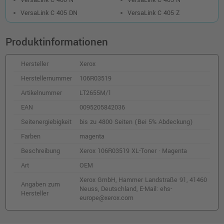
Kompatibler XXL-Toner ersetzt Xerox
VersaLink C 405 DN
VersaLink C 405 Z
106R03531 · Magenta
o. MwSt.
162,18 €
192,99 €
shopping_cart
Produktinformationen
inkl. MwSt.
zzgl. Versand
Hersteller
Xerox
Xerox 106R03518 XL-Toner · Cyan
Herstellernummer
106R03519
o. MwSt.
226,88 €
269,99 €
Artikelnummer
LT2655M/1
shopping_cart
inkl. MwSt.
zzgl. Versand
EAN
0095205842036
Seitenergiebigkeit
bis zu 4800 Seiten (Bei 5% Abdeckung)
Xerox 106R03530 XXL-Toner · Cyan
Farben
magenta
o. MwSt.
220,16 €
261,99 €
Beschreibung
Xerox 106R03519 XL-Toner · Magenta
shopping_cart
inkl. MwSt.
zzgl. Versand
Art
OEM
Xerox GmbH, Hammer Landstraße 91, 41460
Angaben zum
Xerox 106R03529 XXL-Toner · Gelb
Neuss, Deutschland, E-Mail: ehs-
Hersteller
europe@xerox.com
o. MwSt.
224,36 €
266,99 €
shopping_cart
inkl. MwSt.
zzgl. Versand