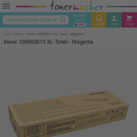
menu
Modell-
headset_mic
person
shopping_cart
search
suche
keyboard_arrow_up
KONTAKT
LOGIN
€ 0,00
Toner
Xerox
Xerox 106R03519 XL-Toner · Magenta
Xerox 106R03519 XL-Toner · Magenta