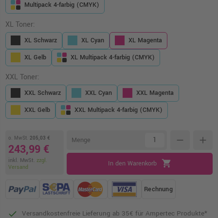
Multipack 4-farbig (CMYK)
XL Toner:
XL Schwarz
XL Cyan
XL Magenta
XL Gelb
XL Multipack 4-farbig (CMYK)
XXL Toner:
XXL Schwarz
XXL Cyan
XXL Magenta
XXL Gelb
XXL Multipack 4-farbig (CMYK)
o. MwSt.
205,03 €
remove
add
Menge
243,99 €
inkl. MwSt.
zzgl.
shopping_cart
In den Warenkorb
Versand
Rechnung
Versandkostenfreie Lieferung ab 35€ für Ampertec Produkte*