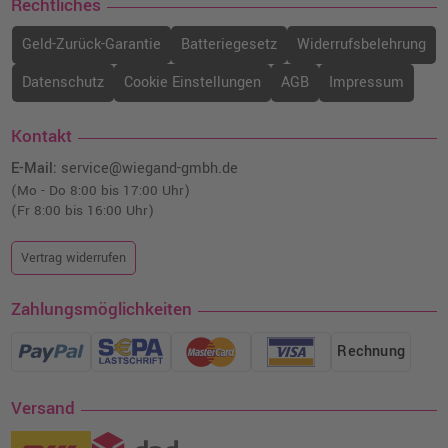
Rechtliches
o. MwSt.
89,07 €
105,99 €
shopping_cart
Geld-Zurück-Garantie
Batteriegesetz
Widerrufsbelehrung
inkl. MwSt.
zzgl. Versand
Datenschutz
Cookie Einstellungen
AGB
Impressum
Xerox 106R03516 XL-Toner · Schwarz
o. MwSt.
136,97 €
Kontakt
162,99 €
shopping_cart
inkl. MwSt.
zzgl. Versand
E-Mail:
service@wiegand-gmbh.de
(Mo - Do 8:00 bis 17:00 Uhr)
(Fr 8:00 bis 16:00 Uhr)
Xerox 106R03528 XXL-Toner · Schwarz
o. MwSt.
175,62 €
208,99 €
Vertrag widerrufen
shopping_cart
inkl. MwSt.
zzgl. Versand
Zahlungsmöglichkeiten
Rechnung
Versand