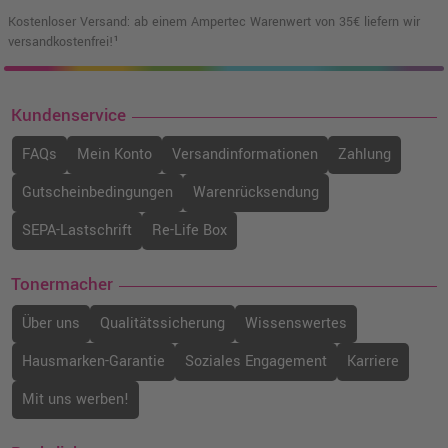
Kostenloser Versand: ab einem Ampertec Warenwert von 35€ liefern wir
versandkostenfrei!¹
Kompatibler Toner ersetzt Xerox
106R03502 cyan
o. MwSt.
85,71 €
101,99 €
shopping_cart
Kundenservice
inkl. MwSt.
zzgl. Versand
FAQs
Mein Konto
Versandinformationen
Zahlung
Xerox 106R03531 XXL-Toner · Magenta
Gutscheinbedingungen
Warenrücksendung
o. MwSt.
231,92 €
275,98 €
shopping_cart
SEPA-Lastschrift
Re-Life Box
inkl. MwSt.
zzgl. Versand
Tonermacher
Xerox 106R03517 XL-Toner · Gelb
o. MwSt.
194,95 €
Über uns
Qualitätssicherung
Wissenswertes
231,99 €
shopping_cart
inkl. MwSt.
zzgl. Versand
Hausmarken-Garantie
Soziales Engagement
Karriere
Mit uns werben!
Kompatibler Toner ersetzt Xerox
106R03501 · Gelb