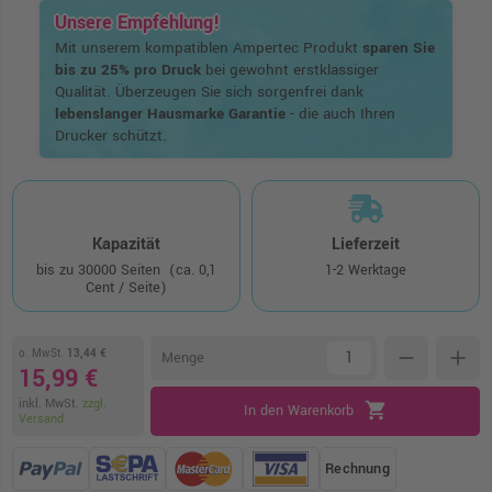
Unsere Empfehlung!
Mit unserem kompatiblen Ampertec Produkt
sparen Sie
bis zu 25% pro Druck
bei gewohnt erstklassiger
Qualität. Überzeugen Sie sich sorgenfrei dank
lebenslanger Hausmarke Garantie
- die auch Ihren
Drucker schützt.
Kapazität
Lieferzeit
bis zu 30000 Seiten
(ca. 0,1
1-2 Werktage
Cent / Seite)
o. MwSt.
13,44 €
remove
add
Menge
15,99 €
inkl. MwSt.
zzgl.
shopping_cart
In den Warenkorb
Versand
Rechnung