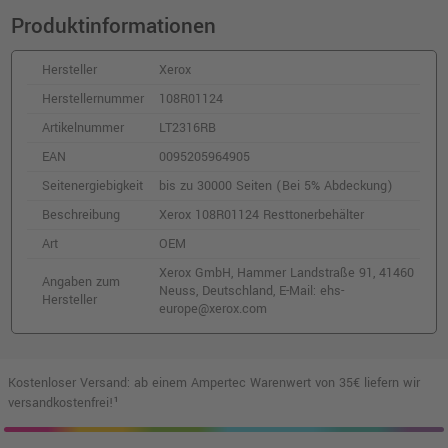
Produktinformationen
Kompatibler Toner ersetzt Xerox
106R02247 · Gelb
o. MwSt.
10,08 €
Hersteller
Xerox
12,00 €
shopping_cart
Herstellernummer
108R01124
inkl. MwSt.
zzgl. Versand
Artikelnummer
LT2316RB
EAN
0095205964905
Xerox 106R02744 Toner · Cyan
o. MwSt.
18,48 €
Seitenergiebigkeit
bis zu 30000 Seiten (Bei 5% Abdeckung)
21,99 €
shopping_cart
Beschreibung
Xerox 108R01124 Resttonerbehälter
inkl. MwSt.
zzgl. Versand
Art
OEM
Xerox GmbH, Hammer Landstraße 91, 41460
Kompatibler XXL-Toner ersetzt Xerox
Angaben zum
Neuss, Deutschland, E-Mail: ehs-
106R03531 · Magenta
Hersteller
europe@xerox.com
o. MwSt.
162,18 €
192,99 €
shopping_cart
inkl. MwSt.
zzgl. Versand
Kostenloser Versand: ab einem Ampertec Warenwert von 35€ liefern wir
versandkostenfrei!¹
Kompatibler XL-Toner ersetzt Xerox
106R03519 · Magenta