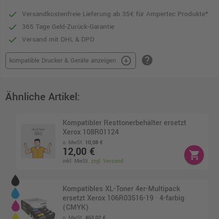
Versandkostenfreie Lieferung ab 35€ für Ampertec Produkte*
365 Tage Geld-Zurück-Garantie
Versand mit DHL & DPD
help
arrow_circle_down
kompatible Drucker & Geräte anzeigen
Ähnliche Artikel:
Kompatibler Resttonerbehälter ersetzt
Xerox 108R01124
o. MwSt.
10,08 €
12,00 €
shopping_cart
inkl. MwSt.
zzgl. Versand
Kompatibles XL-Toner 4er-Multipack
ersetzt Xerox 106R03516-19 · 4-farbig
(CMYK)
o. MwSt.
463,02 €