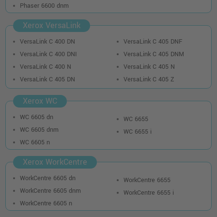
489,99 €
Phaser 6600 dnm
shopping_cart
inkl. MwSt.
zzgl. Versand
Xerox VersaLink
Kompatibles Trommel-Kit KCMY ersetzt
VersaLink C 400 DN
VersaLink C 405 DNF
Xerox 108R01121
VersaLink C 400 DNI
VersaLink C 405 DNM
o. MwSt.
173,94 €
VersaLink C 400 N
VersaLink C 405 N
206,99 €
shopping_cart
VersaLink C 405 DN
VersaLink C 405 Z
inkl. MwSt.
zzgl. Versand
Xerox WC
Xerox Trommel 108R01121 · 4-farbig
(CMYK)
WC 6605 dn
WC 6655
o. MwSt.
268,06 €
WC 6605 dnm
WC 6655 i
318,99 €
shopping_cart
WC 6605 n
inkl. MwSt.
zzgl. Versand
Xerox WorkCentre
Xerox 106R03500 Toner · Schwarz
WorkCentre 6605 dn
WorkCentre 6655
o. MwSt.
123,52 €
146,99 €
WorkCentre 6605 dnm
WorkCentre 6655 i
shopping_cart
inkl. MwSt.
zzgl. Versand
WorkCentre 6605 n