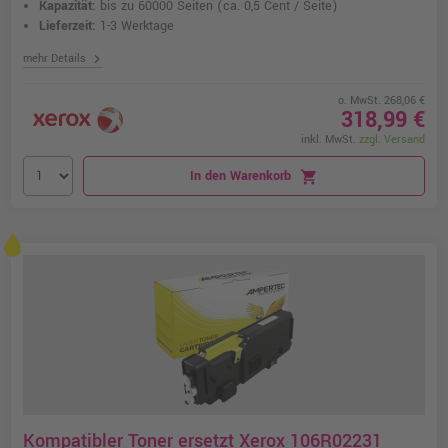
Kapazität:
bis zu 60000 Seiten
(ca. 0,5 Cent / Seite)
Lieferzeit:
1-3 Werktage
chevron_right
mehr Details
o. MwSt. 268,06 €
318,99 €
inkl. MwSt.
zzgl. Versand
In den Warenkorb
shopping_cart
Kompatibler Toner ersetzt Xerox 106R02231