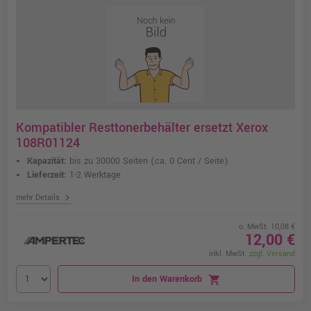
Kompatibler Resttonerbehälter ersetzt Xerox
108R01124
Kapazität:
bis zu 30000 Seiten
(ca. 0 Cent / Seite)
Lieferzeit:
1-2 Werktage
chevron_right
mehr Details
o. MwSt. 10,08 €
12,00 €
inkl. MwSt.
zzgl. Versand
In den Warenkorb
shopping_cart