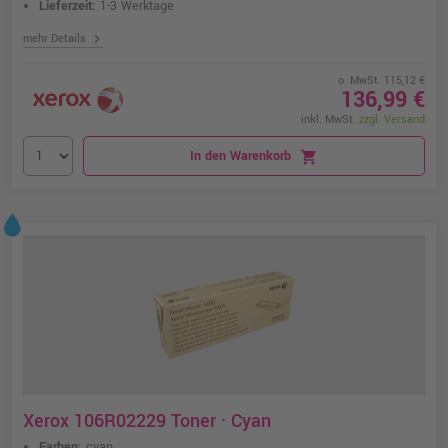
Lieferzeit:
1-3 Werktage
chevron_right
mehr Details
o. MwSt. 115,12 €
136,99 €
inkl. MwSt.
zzgl. Versand
In den Warenkorb
shopping_cart
Xerox 106R02229 Toner · Cyan
Farben:
cyan