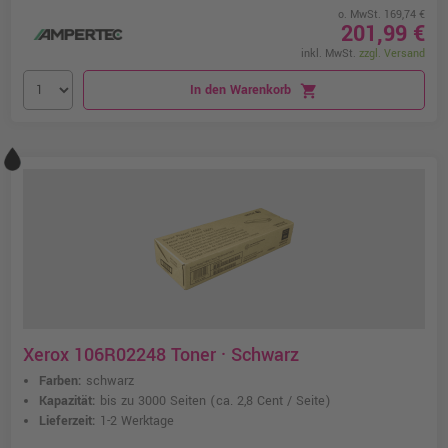
o. MwSt. 169,74 €
201,99 €
inkl. MwSt.
zzgl. Versand
In den Warenkorb
shopping_cart
Xerox 106R02248 Toner · Schwarz
Farben:
schwarz
Kapazität:
bis zu 3000 Seiten
(ca. 2,8 Cent / Seite)
Lieferzeit:
1-2 Werktage