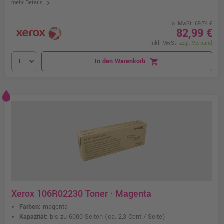
chevron_right
mehr Details
o. MwSt. 69,74 €
82,99 €
inkl. MwSt.
zzgl. Versand
In den Warenkorb
shopping_cart
Xerox 106R02230 Toner · Magenta
Farben:
magenta
Kapazität:
bis zu 6000 Seiten
(ca. 2,3 Cent / Seite)