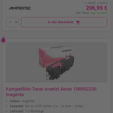
o. MwSt. 173,94 €
206,99 €
inkl. MwSt.
zzgl. Versand
In den Warenkorb
shopping_cart
Kompatibler Toner ersetzt Xerox 106R02230
magenta
Farben:
magenta
Kapazität:
bis zu 6750 Seiten
(ca. 1,4 Cent / Seite)
Lieferzeit:
1-2 Werktage