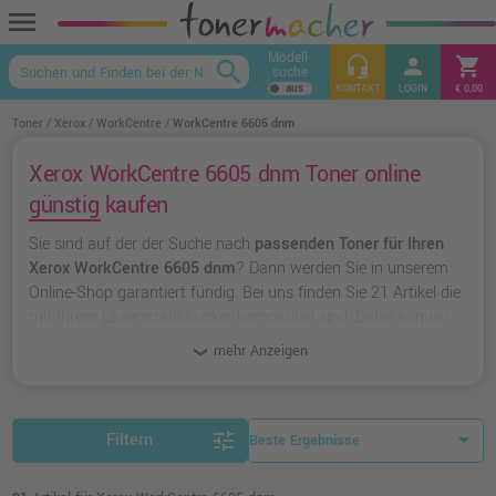
menu
Modell-
headset_mic
person
shopping_cart
search
suche
keyboard_arrow_up
KONTAKT
LOGIN
€ 0,00
Toner
Xerox
WorkCentre
WorkCentre 6605 dnm
Xerox WorkCentre 6605 dnm Toner online
günstig kaufen
Sie sind auf der der Suche nach
passenden Toner für Ihren
Xerox WorkCentre 6605 dnm
? Dann werden Sie in unserem
Online-Shop garantiert fündig. Bei uns finden Sie 21 Artikel die
mit Ihrem Laserstrahldrucker kompatibel sind. Dabei können
Sie aus
originalen Toner von Xerox
wählen oder zu
unserer
mehr Anzeigen
Hausmarke Ampertec
greifen.
tune
Filtern