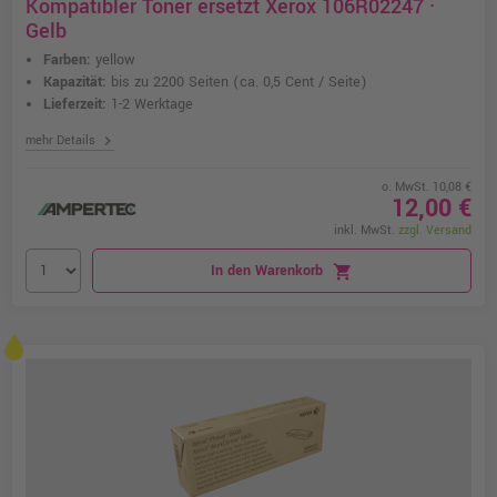
Kompatibler Toner ersetzt Xerox 106R02247 ·
Gelb
Farben:
yellow
Kapazität:
bis zu 2200 Seiten
(ca. 0,5 Cent / Seite)
Lieferzeit:
1-2 Werktage
chevron_right
mehr Details
o. MwSt. 10,08 €
12,00 €
inkl. MwSt.
zzgl. Versand
In den Warenkorb
shopping_cart