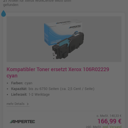
21
Artikel für Xerox WorkCentre 6605 dnm
gefunden
Kompatibler Toner ersetzt Xerox 106R02229
cyan
Farben:
cyan
Kapazität:
bis zu 6750 Seiten
(ca. 2,5 Cent / Seite)
Lieferzeit:
1-2 Werktage
chevron_right
mehr Details
o. MwSt. 140,33 €
166,99 €
inkl. MwSt.
zzgl. Versand