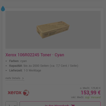
Xerox 106R02245 Toner · Cyan
Farben:
cyan
Kapazität:
bis zu 2000 Seiten
(ca. 7,7 Cent / Seite)
Lieferzeit:
1-3 Werktage
chevron_right
mehr Details
o. MwSt. 129,40 €
153,99 €
inkl. MwSt.
zzgl. Versand