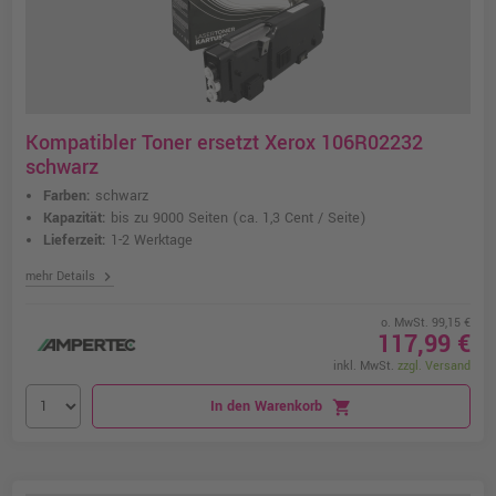
Kompatibler Toner ersetzt Xerox 106R02232
schwarz
Farben:
schwarz
Kapazität:
bis zu 9000 Seiten
(ca. 1,3 Cent / Seite)
Lieferzeit:
1-2 Werktage
chevron_right
mehr Details
o. MwSt. 99,15 €
117,99 €
inkl. MwSt.
zzgl. Versand
In den Warenkorb
shopping_cart