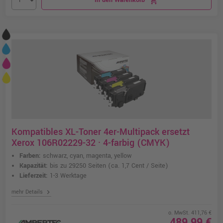
In den Warenkorb
shopping_cart
Kompatibles XL-Toner 4er-Multipack ersetzt
Xerox 106R02229-32 · 4-farbig (CMYK)
Farben:
schwarz, cyan, magenta, yellow
Kapazität:
bis zu 29250 Seiten
(ca. 1,7 Cent / Seite)
Lieferzeit:
1-3 Werktage
chevron_right
mehr Details
o. MwSt. 411,76 €
489,99 €