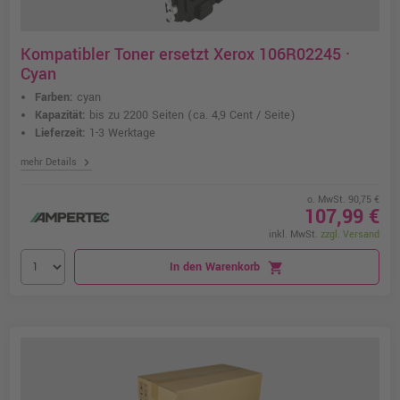
Kompatibler Toner ersetzt Xerox 106R02245 ·
Cyan
Farben:
cyan
Kapazität:
bis zu 2200 Seiten
(ca. 4,9 Cent / Seite)
Lieferzeit:
1-3 Werktage
chevron_right
mehr Details
o. MwSt. 90,75 €
107,99 €
inkl. MwSt.
zzgl. Versand
In den Warenkorb
shopping_cart