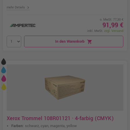
chevron_right
mehr Details
o. MwSt. 77,30 €
91,99 €
inkl. MwSt.
zzgl. Versand
In den Warenkorb
shopping_cart
Xerox Trommel 108R01121 · 4-farbig (CMYK)
Farben:
schwarz, cyan, magenta, yellow