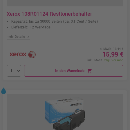
Xerox 108R01124 Resttonerbehälter
Kapazität:
bis zu 30000 Seiten
(ca. 0,1 Cent / Seite)
Lieferzeit:
1-2 Werktage
chevron_right
mehr Details
o. MwSt. 13,44 €
15,99 €
inkl. MwSt.
zzgl. Versand
In den Warenkorb
shopping_cart