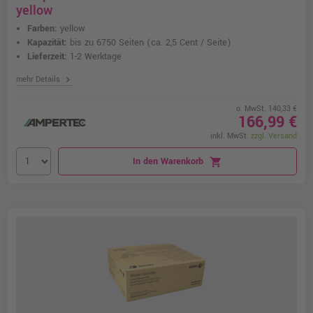
yellow
Farben:
yellow
Kapazität:
bis zu 6750 Seiten
(ca. 2,5 Cent / Seite)
Lieferzeit:
1-2 Werktage
chevron_right
mehr Details
o. MwSt. 140,33 €
166,99 €
inkl. MwSt.
zzgl. Versand
In den Warenkorb
shopping_cart