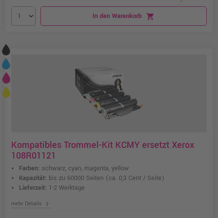
In den Warenkorb
shopping_cart
Kompatibles Trommel-Kit KCMY ersetzt Xerox
108R01121
Farben:
schwarz, cyan, magenta, yellow
Kapazität:
bis zu 60000 Seiten
(ca. 0,3 Cent / Seite)
Lieferzeit:
1-2 Werktage
chevron_right
mehr Details