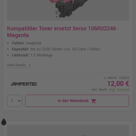
Kompatibler Toner ersetzt Xerox 106R02246 ·
Magenta
Farben:
magenta
Kapazität:
bis zu 2200 Seiten
(ca. 0,5 Cent / Seite)
Lieferzeit:
1-2 Werktage
chevron_right
mehr Details
o. MwSt. 10,08 €
12,00 €
inkl. MwSt.
zzgl. Versand
In den Warenkorb
shopping_cart