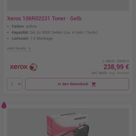
Xerox 106R02231 Toner · Gelb
Farben:
yellow
Kapazität:
bis zu 6000 Seiten
(ca. 4 Cent / Seite)
Lieferzeit:
1-3 Werktage
chevron_right
mehr Details
o. MwSt. 200,83 €
238,99 €
inkl. MwSt.
zzgl. Versand
In den Warenkorb
shopping_cart