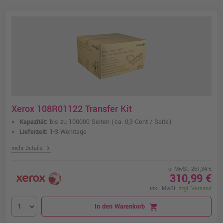
Xerox 108R01122 Transfer Kit
Kapazität:
bis zu 100000 Seiten
(ca. 0,3 Cent / Seite)
Lieferzeit:
1-3 Werktage
chevron_right
mehr Details
o. MwSt. 261,34 €
310,99 €
inkl. MwSt.
zzgl. Versand
In den Warenkorb
shopping_cart