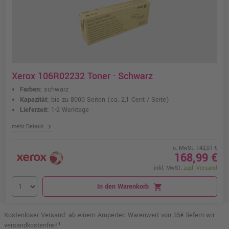
Xerox 106R02232 Toner · Schwarz
Farben:
schwarz
Kapazität:
bis zu 8000 Seiten
(ca. 2,1 Cent / Seite)
Lieferzeit:
1-2 Werktage
chevron_right
mehr Details
o. MwSt. 142,01 €
168,99 €
inkl. MwSt.
zzgl. Versand
In den Warenkorb
shopping_cart
Kostenloser Versand: ab einem Ampertec Warenwert von 35€ liefern wir
versandkostenfrei!¹