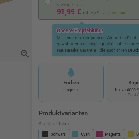
o. MwSt.
77,30 €
91,99 €
inkl. MwSt.
zzgl. Versand
Unsere Empfehlung!
Mit unserem kompatiblen Ampertec Prod
gewohnt erstklassiger Qualität. Überzeuge
Hausmarke Garantie
- die auch Ihren Druck
zoom_in
Farben
Kapa
magenta
bis zu 6000 
Cent /
Produktvarianten
Standard Toner:
Schwarz
Cyan
Magenta
G