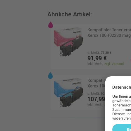
Ähnliche Artikel:
Kompatibler Toner ers
Xerox 106R02230 mag
o. MwSt.
77,30 €
91,99 €
inkl. MwSt.
zzgl. Versand
Kompatibler Toner ers
Xerox 106R02245 · Cy
o. MwSt.
90,75 €
107,99 €
inkl. MwSt.
zzgl. Versand
Kompatibler Toner ers
Xerox 106R02232 sch