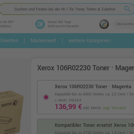
search
ei ab 35€¹
Ganze 365 Tage
Übersichtli
rodukte)
Geld-zurück-Garantie
tiketten
Markenwelt
weitere Kategorien
2.
3.
Xerox 106R02230 Toner · Mage
Xerox 106R02230 Toner · Magenta
Kapazität bis zu 6000 Seiten,
ca. 2,3 Cent / Se
o. MwSt.
115,12 €
136,99 €
inkl. MwSt.
zzgl. Versand
Kompatibler Toner ersetzt Xerox 
Kapazität bis zu 6750 Seiten,
ca. 1,4 Cent / S