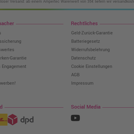
loser Versand: ab einem Ampertec Warenwert von 35€ liefern wir versandkoste
macher
Rechtliches
s
Geld-Zurück-Garantie
tssicherung
Batteriegesetz
swertes
Widerrufsbelehrung
ken-Garantie
Datenschutz
s Engagement
Cookie Einstellungen
AGB
 werben!
Impressum
nd
Social Media