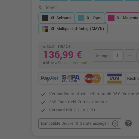
XL Toner:
XL Schwarz
XL Cyan
XL Magenta
XL Multipack 4-farbig (CMYK)
o. MwSt.
115,12 €
136,99 €
remove
Menge
inkl. MwSt.
zzgl. Versand
Rechn
Versandkostenfreie Lieferung ab 35€ für Ampe
365 Tage Geld-Zurück-Garantie
Versand mit DHL & DPD
help
arrow_circle_down
kompatible Drucker & Geräte anzeigen