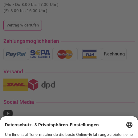
(Mo - Do 8:00 bis 17:00 Uhr)
(Fr 8:00 bis 16:00 Uhr)
Vertrag widerrufen
Zahlungsmöglichkeiten
Rechnung
Versand
Social Media
¹ Nur gültig für den Versand innerhalb Deutschlands. Befindet sich ein Warenwert
von mindestens 35€ (inkl. Mwst.) an Ampertec Artikeln in Ihrem Warenkorb, ist der