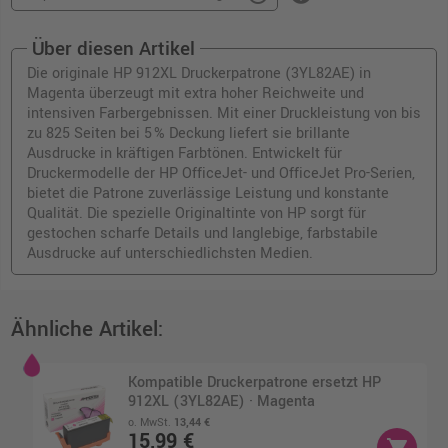
Über diesen Artikel
Die originale HP 912XL Druckerpatrone (3YL82AE) in
Magenta überzeugt mit extra hoher Reichweite und
intensiven Farbergebnissen. Mit einer Druckleistung von bis
zu 825 Seiten bei 5 % Deckung liefert sie brillante
Ausdrucke in kräftigen Farbtönen. Entwickelt für
Druckermodelle der HP OfficeJet- und OfficeJet Pro-Serien,
bietet die Patrone zuverlässige Leistung und konstante
Qualität. Die spezielle Originaltinte von HP sorgt für
gestochen scharfe Details und langlebige, farbstabile
Ausdrucke auf unterschiedlichsten Medien.
Ähnliche Artikel:
Kompatible Druckerpatrone ersetzt HP
912XL (3YL82AE) · Magenta
o. MwSt.
13,44 €
15,99 €
shopping_cart