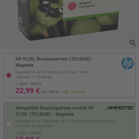
zoom_in
HP 912XL Druckerpatrone (3YL82AE) ·
Magenta
Kapazität bis zu 825 Seiten,
ca. 2,8 Cent / Seite
Lieferzeit: 1-2 Werktage
o. MwSt.
19,32 €
22,99 €
inkl. MwSt.
zzgl. Versand
Kompatible Druckerpatrone ersetzt HP
912XL (3YL82AE) · Magenta
Kapazität bis zu 1130 Seiten,
ca. 1,4 Cent / Seite (50% günstiger)
Lieferzeit: 1-2 Werktage
o. MwSt.
13,44 €