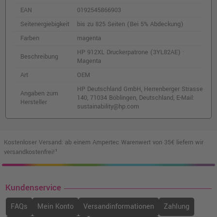
43,99 €
shopping_cart
EAN
0192545866903
inkl. MwSt.
zzgl. Versand
Seitenergiebigkeit
bis zu 825 Seiten (Bei 5% Abdeckung)
HP 912 Druckerpatrone (3YL80AE) ·
Farben
magenta
Schwarz
HP 912XL Druckerpatrone (3YL82AE) ·
Beschreibung
o. MwSt.
9,24 €
Magenta
11,00 €
shopping_cart
Art
OEM
inkl. MwSt.
zzgl. Versand
HP Deutschland GmbH, Herrenberger Strasse
Angaben zum
140, 71034 Böblingen, Deutschland, E-Mail:
Hersteller
HP 912XL Druckerpatrone (3YL83AE) · Gelb
sustainability@hp.com
o. MwSt.
19,32 €
22,99 €
shopping_cart
inkl. MwSt.
zzgl. Versand
Kostenloser Versand: ab einem Ampertec Warenwert von 35€ liefern wir
versandkostenfrei!¹
Kundenservice
FAQs
Mein Konto
Versandinformationen
Zahlung