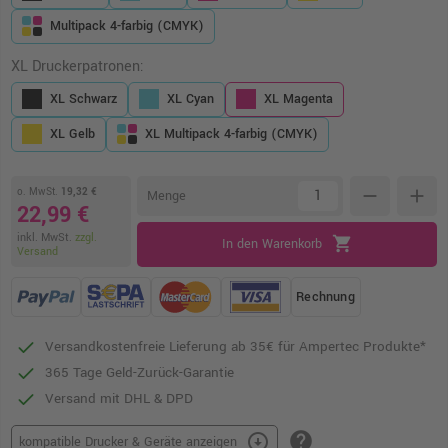
Multipack 4-farbig (CMYK)
XL Druckerpatronen:
XL Schwarz
XL Cyan
XL Magenta
XL Gelb
XL Multipack 4-farbig (CMYK)
o. MwSt.
19,32 €
remove
add
Menge
22,99 €
inkl. MwSt.
zzgl.
shopping_cart
In den Warenkorb
Versand
Rechnung
Versandkostenfreie Lieferung ab 35€ für Ampertec Produkte*
365 Tage Geld-Zurück-Garantie
Versand mit DHL & DPD
help
arrow_circle_down
kompatible Drucker & Geräte anzeigen