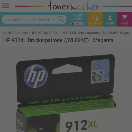
menu
Modell-
headset_mic
person
shopping_cart
search
suche
keyboard_arrow_up
KONTAKT
LOGIN
€ 0,00
Druckerpatronen
HP
912 und 912XL
HP 912XL Druckerpatrone (3YL82AE) · Magent
HP 912XL Druckerpatrone (3YL82AE) · Magenta