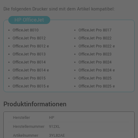
HP 912 Druckerpatrone (3YL78AE) ·
Magenta
Die folgenden Drucker sind mit dem Artikel kompatibel:
o. MwSt.
7,55 €
8,98 €
HP OfficeJet
shopping_cart
inkl. MwSt.
zzgl. Versand
OfficeJet 8010
OfficeJet Pro 8017
OfficeJet Pro 8012
OfficeJet Pro 8022
HP 912XL Druckerpatrone (3YL81AE) ·
OfficeJet Pro 8012 e
OfficeJet Pro 8022 e
Cyan
OfficeJet Pro 8013
OfficeJet Pro 8023
o. MwSt.
19,32 €
22,99 €
OfficeJet Pro 8014
OfficeJet Pro 8024
shopping_cart
inkl. MwSt.
zzgl. Versand
OfficeJet Pro 8014 e
OfficeJet Pro 8024 e
OfficeJet Pro 8015
OfficeJet Pro 8025
HP 912 Druckerpatrone (3YL77AE) · Cyan
OfficeJet Pro 8015 e
OfficeJet Pro 8025 e
o. MwSt.
6,71 €
7,98 €
shopping_cart
Produktinformationen
inkl. MwSt.
zzgl. Versand
Hersteller
HP
HP 912XL Druckerpatrone (3YL84AE) ·
Schwarz
Herstellernummer
912XL
o. MwSt.
36,97 €
Artikelnummer
3YL82AE