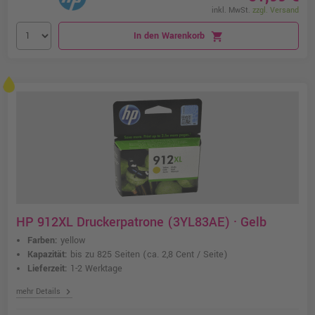
inkl. MwSt.
zzgl. Versand
In den Warenkorb
shopping_cart
HP 912XL Druckerpatrone (3YL83AE) · Gelb
Farben:
yellow
Kapazität:
bis zu 825 Seiten
(ca. 2,8 Cent / Seite)
Lieferzeit:
1-2 Werktage
chevron_right
mehr Details