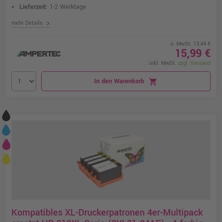
Lieferzeit:
1-2 Werktage
chevron_right
mehr Details
o. MwSt. 13,44 €
15,99 €
inkl. MwSt.
zzgl. Versand
In den Warenkorb
shopping_cart
Kompatibles XL-Druckerpatronen 4er-Multipack