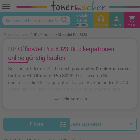
menu
Modell-
headset_mic
person
shopping_cart
search
suche
keyboard_arrow_up
KONTAKT
LOGIN
€ 0,00
Druckerpatronen
HP
OfficeJet
OfficeJet Pro 8023
HP OfficeJet Pro 8023 Druckerpatronen
online günstig kaufen
Sie sind auf der der Suche nach
passenden Druckerpatronen
für Ihren HP OfficeJet Pro 8023
? Dann werden Sie in
unserem Online-Shop garantiert fündig. Bei uns finden Sie 20
Artikel die mit Ihrem Tintenstrahldrucker kompatibel sind.
Dabei können Sie aus
originalen Druckerpatronen von HP
mehr Anzeigen
wählen oder zu
unserer Hausmarke Ampertec
greifen.
tune
Filtern