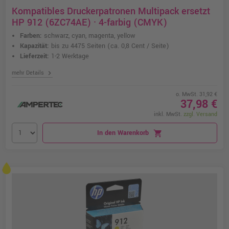
Kompatibles Druckerpatronen Multipack ersetzt
HP 912 (6ZC74AE) · 4-farbig (CMYK)
Farben:
schwarz, cyan, magenta, yellow
Kapazität:
bis zu 4475 Seiten
(ca. 0,8 Cent / Seite)
Lieferzeit:
1-2 Werktage
chevron_right
mehr Details
o. MwSt. 31,92 €
37,98 €
inkl. MwSt.
zzgl. Versand
In den Warenkorb
shopping_cart