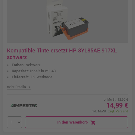
Kompatible Tinte ersetzt HP 3YL85AE 917XL
schwarz
Farben:
schwarz
Kapazität:
Inhalt in ml: 43
Lieferzeit:
1-2 Werktage
chevron_right
mehr Details
o. MwSt. 12,60 €
14,99 €
inkl. MwSt.
zzgl. Versand
In den Warenkorb
shopping_cart