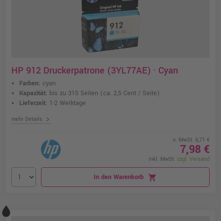
HP 912 Druckerpatrone (3YL77AE) · Cyan
Farben:
cyan
Kapazität:
bis zu 315 Seiten
(ca. 2,5 Cent / Seite)
Lieferzeit:
1-2 Werktage
chevron_right
mehr Details
o. MwSt. 6,71 €
7,98 €
inkl. MwSt.
zzgl. Versand
In den Warenkorb
shopping_cart