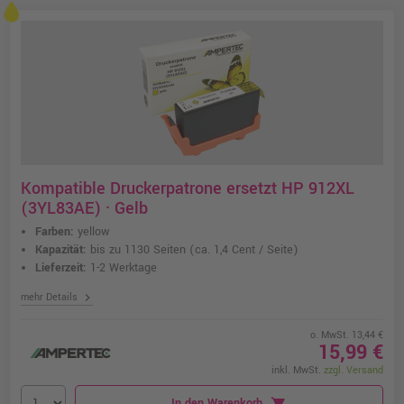
Kompatible Druckerpatrone ersetzt HP 912XL
(3YL83AE) · Gelb
Farben:
yellow
Kapazität:
bis zu 1130 Seiten
(ca. 1,4 Cent / Seite)
Lieferzeit:
1-2 Werktage
chevron_right
mehr Details
o. MwSt. 13,44 €
15,99 €
inkl. MwSt.
zzgl. Versand
In den Warenkorb
shopping_cart