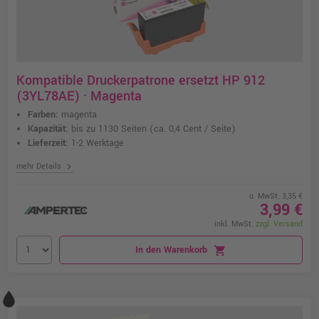
Kompatible Druckerpatrone ersetzt HP 912
(3YL78AE) · Magenta
Farben:
magenta
Kapazität:
bis zu 1130 Seiten
(ca. 0,4 Cent / Seite)
Lieferzeit:
1-2 Werktage
chevron_right
mehr Details
o. MwSt. 3,35 €
3,99 €
inkl. MwSt.
zzgl. Versand
In den Warenkorb
shopping_cart