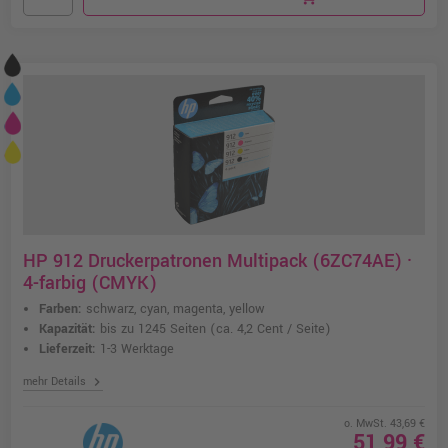
HP 912 Druckerpatronen Multipack (6ZC74AE) ·
4-farbig (CMYK)
Farben:
schwarz, cyan, magenta, yellow
Kapazität:
bis zu 1245 Seiten
(ca. 4,2 Cent / Seite)
Lieferzeit:
1-3 Werktage
chevron_right
mehr Details
o. MwSt. 43,69 €
51,99 €