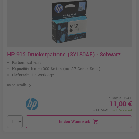
HP 912 Druckerpatrone (3YL80AE) · Schwarz
Farben:
schwarz
Kapazität:
bis zu 300 Seiten
(ca. 3,7 Cent / Seite)
Lieferzeit:
1-2 Werktage
chevron_right
mehr Details
o. MwSt. 9,24 €
11,00 €
inkl. MwSt.
zzgl. Versand
In den Warenkorb
shopping_cart