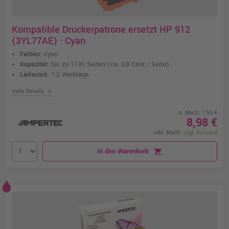
Kompatible Druckerpatrone ersetzt HP 912
(3YL77AE) · Cyan
Farben:
cyan
Kapazität:
bis zu 1130 Seiten
(ca. 0,8 Cent / Seite)
Lieferzeit:
1-2 Werktage
chevron_right
mehr Details
o. MwSt. 7,55 €
8,98 €
inkl. MwSt.
zzgl. Versand
In den Warenkorb
shopping_cart