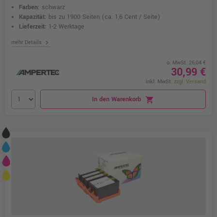
Farben:
schwarz
Kapazität:
bis zu 1900 Seiten
(ca. 1,6 Cent / Seite)
Lieferzeit:
1-2 Werktage
chevron_right
mehr Details
o. MwSt. 26,04 €
30,99 €
inkl. MwSt.
zzgl. Versand
In den Warenkorb
shopping_cart