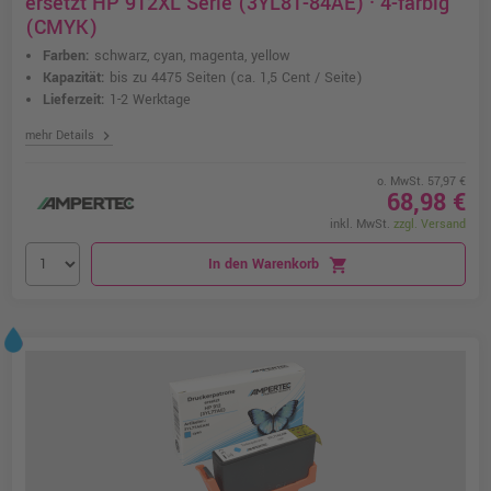
ersetzt HP 912XL Serie (3YL81-84AE) · 4-farbig
(CMYK)
Farben:
schwarz, cyan, magenta, yellow
Kapazität:
bis zu 4475 Seiten
(ca. 1,5 Cent / Seite)
Lieferzeit:
1-2 Werktage
chevron_right
mehr Details
o. MwSt. 57,97 €
68,98 €
inkl. MwSt.
zzgl. Versand
In den Warenkorb
shopping_cart