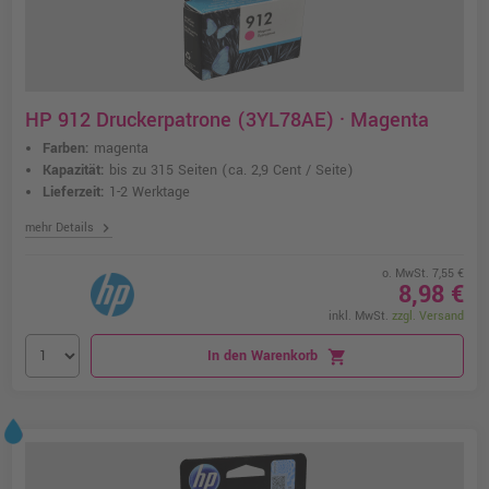
HP 912 Druckerpatrone (3YL78AE) · Magenta
Farben:
magenta
Kapazität:
bis zu 315 Seiten
(ca. 2,9 Cent / Seite)
Lieferzeit:
1-2 Werktage
chevron_right
mehr Details
o. MwSt. 7,55 €
8,98 €
inkl. MwSt.
zzgl. Versand
In den Warenkorb
shopping_cart