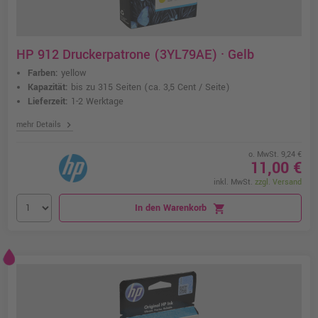
HP 912 Druckerpatrone (3YL79AE) · Gelb
Farben:
yellow
Kapazität:
bis zu 315 Seiten
(ca. 3,5 Cent / Seite)
Lieferzeit:
1-2 Werktage
chevron_right
mehr Details
o. MwSt. 9,24 €
11,00 €
inkl. MwSt.
zzgl. Versand
In den Warenkorb
shopping_cart