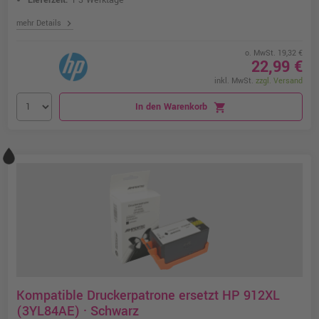
Lieferzeit:
1-3 Werktage
chevron_right
mehr Details
o. MwSt. 19,32 €
22,99 €
inkl. MwSt.
zzgl. Versand
In den Warenkorb
shopping_cart
Kompatible Druckerpatrone ersetzt HP 912XL
(3YL84AE) · Schwarz