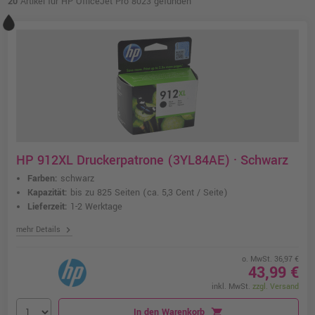
20
Artikel für HP OfficeJet Pro 8023 gefunden
HP 912XL Druckerpatrone (3YL84AE) · Schwarz
Farben:
schwarz
Kapazität:
bis zu 825 Seiten
(ca. 5,3 Cent / Seite)
Lieferzeit:
1-2 Werktage
chevron_right
mehr Details
o. MwSt. 36,97 €
43,99 €
inkl. MwSt.
zzgl. Versand
In den Warenkorb
shopping_cart