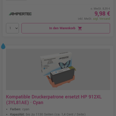
o. MwSt. 8,39 €
9,98 €
inkl. MwSt.
zzgl. Versand
In den Warenkorb
shopping_cart
Kompatible Druckerpatrone ersetzt HP 912XL
(3YL81AE) · Cyan
Farben:
cyan
Kapazität:
bis zu 1130 Seiten
(ca. 1,4 Cent / Seite)