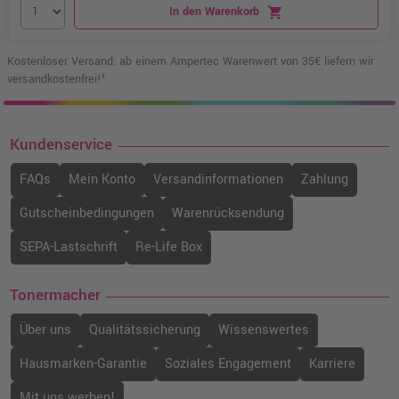
In den Warenkorb
shopping_cart
Kostenloser Versand: ab einem Ampertec Warenwert von 35€ liefern wir
versandkostenfrei!¹
Kundenservice
FAQs
Mein Konto
Versandinformationen
Zahlung
Gutscheinbedingungen
Warenrücksendung
SEPA-Lastschrift
Re-Life Box
Tonermacher
Über uns
Qualitätssicherung
Wissenswertes
Hausmarken-Garantie
Soziales Engagement
Karriere
Mit uns werben!