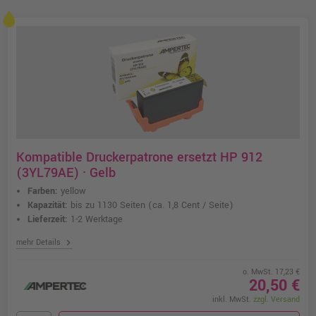
Kompatible Druckerpatrone ersetzt HP 912
(3YL79AE) · Gelb
Farben:
yellow
Kapazität:
bis zu 1130 Seiten
(ca. 1,8 Cent / Seite)
Lieferzeit:
1-2 Werktage
chevron_right
mehr Details
o. MwSt. 17,23 €
20,50 €
inkl. MwSt.
zzgl. Versand