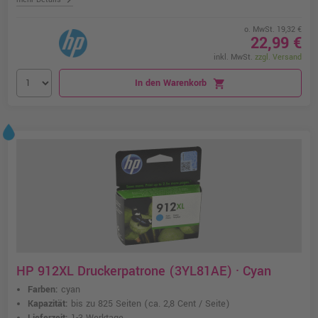
o. MwSt. 19,32 €
22,99 €
inkl. MwSt.
zzgl. Versand
In den Warenkorb
shopping_cart
HP 912XL Druckerpatrone (3YL81AE) · Cyan
Farben:
cyan
Kapazität:
bis zu 825 Seiten
(ca. 2,8 Cent / Seite)