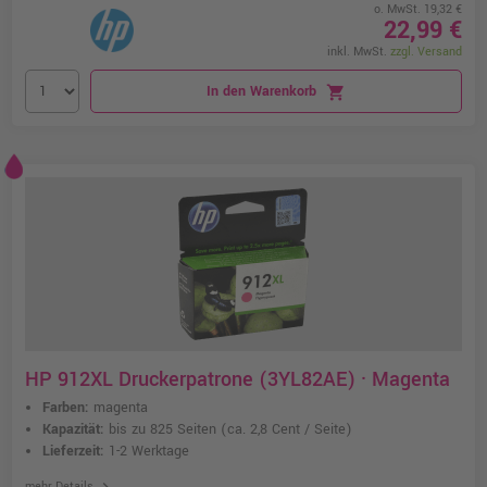
o. MwSt. 19,32 €
22,99 €
inkl. MwSt.
zzgl. Versand
In den Warenkorb
shopping_cart
HP 912XL Druckerpatrone (3YL82AE) · Magenta
Farben:
magenta
Kapazität:
bis zu 825 Seiten
(ca. 2,8 Cent / Seite)
Lieferzeit:
1-2 Werktage
chevron_right
mehr Details