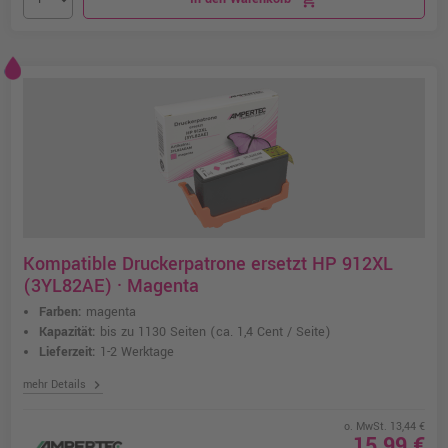
Kompatible Druckerpatrone ersetzt HP 912XL
(3YL82AE) · Magenta
Farben:
magenta
Kapazität:
bis zu 1130 Seiten
(ca. 1,4 Cent / Seite)
Lieferzeit:
1-2 Werktage
chevron_right
mehr Details
o. MwSt. 13,44 €
15,99 €