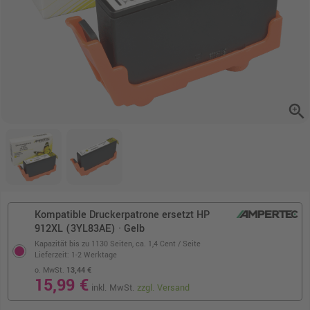
zoom_in
Kompatible Druckerpatrone ersetzt HP
912XL (3YL83AE) · Gelb
Kapazität bis zu 1130 Seiten,
ca. 1,4 Cent / Seite
Lieferzeit: 1-2 Werktage
o. MwSt.
13,44 €
15,99 €
inkl. MwSt.
zzgl. Versand