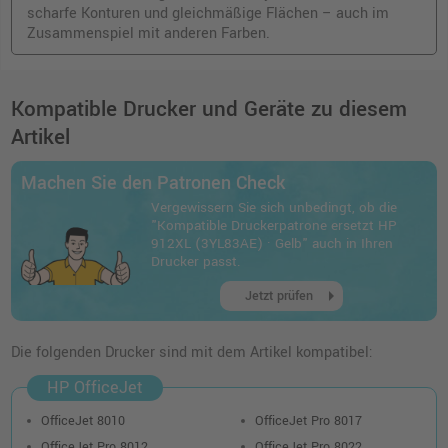
scharfe Konturen und gleichmäßige Flächen – auch im
Zusammenspiel mit anderen Farben.
Kompatible Drucker und Geräte zu diesem
Artikel
Machen Sie den Patronen Check
Vergewissern Sie sich unbedingt, ob die
"Kompatible Druckerpatrone ersetzt HP
912XL (3YL83AE) · Gelb" auch in Ihren
Drucker passt.
arrow_right
Jetzt prüfen
Die folgenden Drucker sind mit dem Artikel kompatibel:
HP OfficeJet
OfficeJet 8010
OfficeJet Pro 8017
OfficeJet Pro 8012
OfficeJet Pro 8022