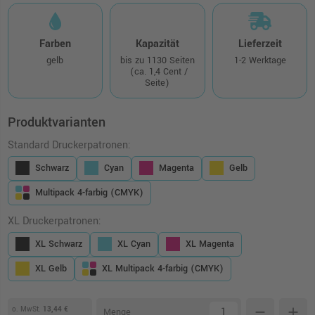
Farben
Kapazität
Lieferzeit
gelb
bis zu 1130 Seiten
1-2 Werktage
(ca. 1,4 Cent /
Seite)
Produktvarianten
Standard Druckerpatronen:
Schwarz
Cyan
Magenta
Gelb
Multipack 4-farbig (CMYK)
XL Druckerpatronen:
XL Schwarz
XL Cyan
XL Magenta
XL Gelb
XL Multipack 4-farbig (CMYK)
o. MwSt.
13,44 €
remove
add
Menge