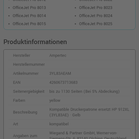
OfficeJet Pro 8013
OfficeJet Pro 8023
OfficeJet Pro 8014
OfficeJet Pro 8024
OfficeJet Pro 8015
OfficeJet Pro 8025
Produktinformationen
Hersteller
Ampertec
Herstellernummer
Artikelnummer
3YL83AEAM
EAN
4260673713683
Seitenergiebigkeit
bis zu 1130 Seiten (Bei 5% Abdeckung)
Farben
yellow
Kompatible Druckerpatrone ersetzt HP 912XL
Beschreibung
(3YL83AE) · Gelb
Art
kompatibel
Wiegand & Partner GmbH, Werner-von-
Angaben zum
Siemens-Str. 6, 82140 Olching, Deutschland,