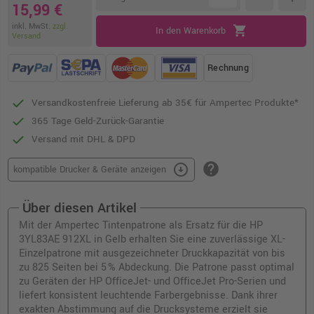
15,99 €
inkl. MwSt.
zzgl.
shopping_cart
In den Warenkorb
Versand
Rechnung
Versandkostenfreie Lieferung ab 35€ für Ampertec Produkte*
365 Tage Geld-Zurück-Garantie
Versand mit DHL & DPD
help
arrow_circle_down
kompatible Drucker & Geräte anzeigen
Über diesen Artikel
Mit der Ampertec Tintenpatrone als Ersatz für die HP
3YL83AE 912XL in Gelb erhalten Sie eine zuverlässige XL-
Einzelpatrone mit ausgezeichneter Druckkapazität von bis
zu 825 Seiten bei 5 % Abdeckung. Die Patrone passt optimal
zu Geräten der HP OfficeJet- und OfficeJet Pro-Serien und
liefert konsistent leuchtende Farbergebnisse. Dank ihrer
exakten Abstimmung auf die Drucksysteme erzielt sie