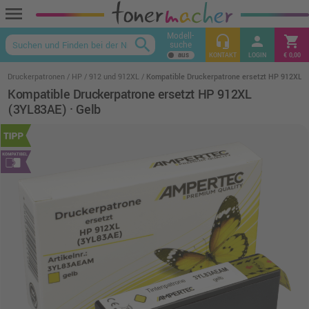
menu
Modell-
headset_mic
person
shopping_cart
search
suche
keyboard_arrow_up
KONTAKT
LOGIN
€ 0,00
Druckerpatronen
HP
912 und 912XL
Kompatible Druckerpatrone ersetzt HP 912XL (
Kompatible Druckerpatrone ersetzt HP 912XL
(3YL83AE) · Gelb