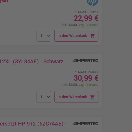
Cyan
o. MwSt. 19,32 €
22,99 €
inkl. MwSt.
zzgl. Versand
In den Warenkorb
shopping_cart
912XL (3YL84AE) · Schwarz
o. MwSt. 26,04 €
30,99 €
inkl. MwSt.
zzgl. Versand
In den Warenkorb
shopping_cart
ersetzt HP 912 (6ZC74AE) ·