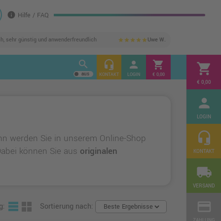
info
Hilfe / FAQ
ch, sehr günstig und anwenderfreundlich
Uwe W.
star
star
star
star
star
search
headset_mic
person
shopping_cart
shopping_cart
KONTAKT
LOGIN
€ 0,00
€ 0,00
person
LOGIN
headset_mic
nn werden Sie in unserem Online-Shop
 Dabei können Sie aus
originalen
KONTAKT
local_shipping
VERSAND
credit_card
g:
Sortierung nach:
ZAHLUNG