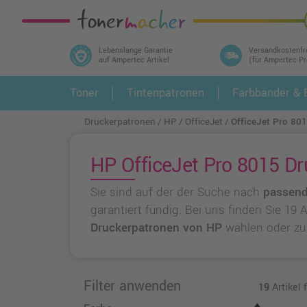
Lebenslange Garantie
Versandkostenfr
auf Ampertec Artikel
(für Ampertec P
In 3 einfachen Schritten ihr Druckermodell
Toner
Tintenpatronen
Farbbänder & E
1.
und alle dazu passenden Artikel finden ➤
Druckerpatronen
HP
OfficeJet
OfficeJet Pro 80
HP OfficeJet Pro 8015 Dr
Sie sind auf der der Suche nach
passend
garantiert fündig. Bei uns finden Sie 19
Druckerpatronen von HP
wählen oder z
Filter anwenden
19
Artikel 