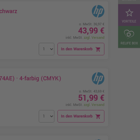
Schwarz
star_border
VORTEILE
o. MwSt. 36,97 €
43,99 €
inkl. MwSt.
zzgl. Versand
RELIFE BOX
In den Warenkorb
shopping_cart
74AE) · 4-farbig (CMYK)
o. MwSt. 43,69 €
51,99 €
inkl. MwSt.
zzgl. Versand
In den Warenkorb
shopping_cart