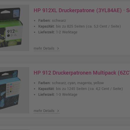
HP 912XL Druckerpatrone (3YL84AE) · 
Farben:
schwarz
Kapazität:
bis zu 825 Seiten
(ca. 5,3 Cent / Seite)
Lieferzeit:
1-2 Werktage
mehr Details
chevron_right
HP 912 Druckerpatronen Multipack (6ZC
Farben:
schwarz, cyan, magenta, yellow
Kapazität:
bis zu 1245 Seiten
(ca. 4,2 Cent / Seite)
Lieferzeit:
1-3 Werktage
mehr Details
chevron_right