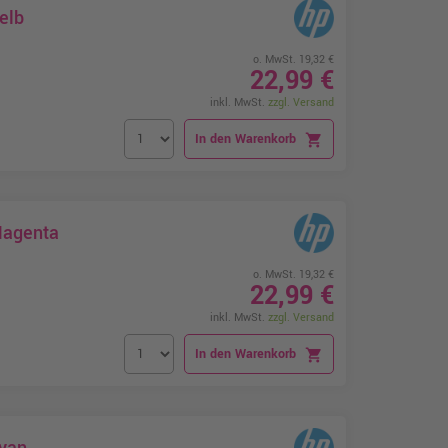
elb
o. MwSt. 19,32 €
22,99 €
inkl. MwSt.
zzgl. Versand
In den Warenkorb
shopping_cart
Magenta
o. MwSt. 19,32 €
22,99 €
inkl. MwSt.
zzgl. Versand
In den Warenkorb
shopping_cart