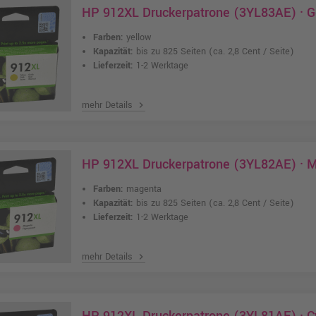
HP 912XL Druckerpatrone (3YL83AE) · G
Farben:
yellow
Kapazität:
bis zu 825 Seiten
(ca. 2,8 Cent / Seite)
Lieferzeit:
1-2 Werktage
mehr Details
chevron_right
HP 912XL Druckerpatrone (3YL82AE) · 
Farben:
magenta
Kapazität:
bis zu 825 Seiten
(ca. 2,8 Cent / Seite)
Lieferzeit:
1-2 Werktage
mehr Details
chevron_right