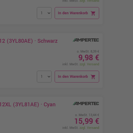
inkl. MwSt.
zzgl. Versand
In den Warenkorb
shopping_cart
912 (3YL80AE) · Schwarz
o. MwSt. 8,39 €
9,98 €
inkl. MwSt.
zzgl. Versand
In den Warenkorb
shopping_cart
912XL (3YL81AE) · Cyan
o. MwSt. 13,44 €
15,99 €
inkl. MwSt.
zzgl. Versand