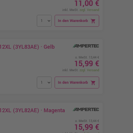
11,00 €
inkl. MwSt.
zzgl. Versand
In den Warenkorb
shopping_cart
912XL (3YL83AE) · Gelb
o. MwSt. 13,44 €
15,99 €
inkl. MwSt.
zzgl. Versand
In den Warenkorb
shopping_cart
912XL (3YL82AE) · Magenta
o. MwSt. 13,44 €
15,99 €