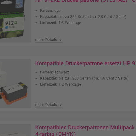
HP 912XL Druckerpatrone (3YL81AE) · 
Farben:
cyan
Kapazität:
bis zu 825 Seiten
(ca. 2,8 Cent / Seite)
Lieferzeit:
1-3 Werktage
mehr Details
chevron_right
Kompatible Druckerpatrone ersetzt HP 
Farben:
schwarz
Kapazität:
bis zu 1900 Seiten
(ca. 1,6 Cent / Seite)
Lieferzeit:
1-2 Werktage
mehr Details
chevron_right
Kompatibles Druckerpatronen Multipack 
4-farbig (CMYK)