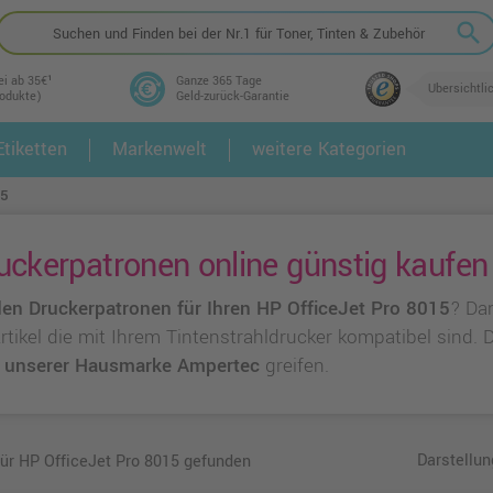
search
ei ab 35€¹
Ganze 365 Tage
Übersichtli
rodukte)
Geld-zurück-Garantie
tiketten
Markenwelt
weitere Kategorien
2.
3.
15
uckerpatronen online günstig kaufen
en Druckerpatronen für Ihren HP OfficeJet Pro 8015
? Da
 Artikel die mit Ihrem Tintenstrahldrucker kompatibel sind.
u
unserer Hausmarke Ampertec
greifen.
Darstellun
für HP OfficeJet Pro 8015 gefunden