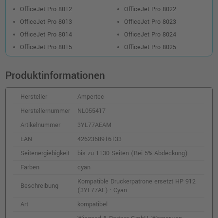
OfficeJet Pro 8012
OfficeJet Pro 8022
OfficeJet Pro 8013
OfficeJet Pro 8023
OfficeJet Pro 8014
OfficeJet Pro 8024
OfficeJet Pro 8015
OfficeJet Pro 8025
Produktinformationen
Hersteller
Ampertec
Herstellernummer
NL055417
Artikelnummer
3YL77AEAM
EAN
4262368916133
Seitenergiebigkeit
bis zu 1130 Seiten (Bei 5% Abdeckung)
Farben
cyan
Kompatible Druckerpatrone ersetzt HP 912
Beschreibung
(3YL77AE) · Cyan
Art
kompatibel