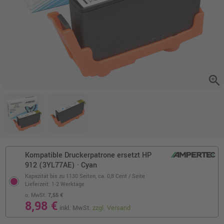
zoom_in
Kompatible Druckerpatrone ersetzt HP
912 (3YL77AE) · Cyan
Kapazität bis zu 1130 Seiten,
ca. 0,8 Cent / Seite
Lieferzeit: 1-2 Werktage
o. MwSt.
7,55 €
8,98 €
inkl. MwSt.
zzgl. Versand