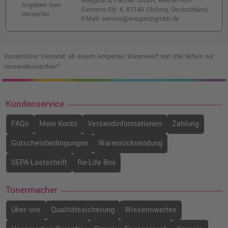
Wiegand & Partner GmbH, Werner-von-
Angaben zum
Siemens-Str. 6, 82140 Olching, Deutschland,
Hersteller
E-Mail: service@wiegand-gmbh.de
Kostenloser Versand: ab einem Ampertec Warenwert von 35€ liefern wir
versandkostenfrei!¹
Kundenservice
FAQs
Mein Konto
Versandinformationen
Zahlung
Gutscheinbedingungen
Warenrücksendung
SEPA-Lastschrift
Re-Life Box
Tonermacher
Über uns
Qualitätssicherung
Wissenswertes