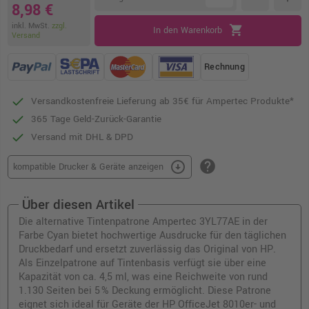
8,98 €
inkl. MwSt.
zzgl.
shopping_cart
In den Warenkorb
Versand
Rechnung
Versandkostenfreie Lieferung ab 35€ für Ampertec Produkte*
365 Tage Geld-Zurück-Garantie
Versand mit DHL & DPD
help
arrow_circle_down
kompatible Drucker & Geräte anzeigen
Über diesen Artikel
Die alternative Tintenpatrone Ampertec 3YL77AE in der
Farbe Cyan bietet hochwertige Ausdrucke für den täglichen
Druckbedarf und ersetzt zuverlässig das Original von HP.
Als Einzelpatrone auf Tintenbasis verfügt sie über eine
Kapazität von ca. 4,5 ml, was eine Reichweite von rund
1.130 Seiten bei 5 % Deckung ermöglicht. Diese Patrone
eignet sich ideal für Geräte der HP OfficeJet 8010er- und