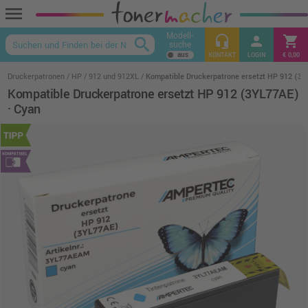
menu
Modell-
headset_mic
person
shopping_cart
search
suche
keyboard_arrow_up
KONTAKT
LOGIN
€ 0,00
Druckerpatronen
HP
912 und 912XL
Kompatible Druckerpatrone ersetzt HP 912 (3Y
Kompatible Druckerpatrone ersetzt HP 912 (3YL77AE)
· Cyan