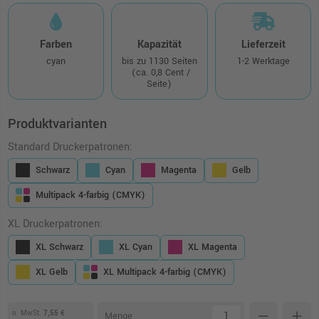
Farben
Kapazität
Lieferzeit
cyan
bis zu 1130 Seiten
1-2 Werktage
(ca. 0,8 Cent /
Seite)
Produktvarianten
Standard Druckerpatronen:
Schwarz
Cyan
Magenta
Gelb
Multipack 4-farbig (CMYK)
XL Druckerpatronen:
XL Schwarz
XL Cyan
XL Magenta
XL Gelb
XL Multipack 4-farbig (CMYK)
o. MwSt.
7,55 €
remove
add
Menge