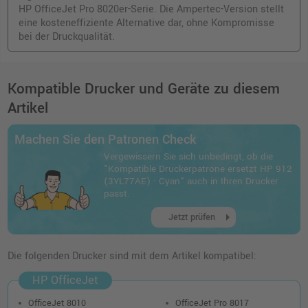
HP OfficeJet Pro 8020er-Serie. Die Ampertec-Version stellt
eine kosteneffiziente Alternative dar, ohne Kompromisse
bei der Druckqualität.
Kompatible Drucker und Geräte zu diesem
Artikel
Machen Sie den Patronen Check
Vergewissern Sie sich unbedingt, ob die
"Kompatible Druckerpatrone ersetzt HP 912
(3YL77AE) · Cyan" auch in Ihren Drucker
passt.
arrow_right
Jetzt prüfen
Die folgenden Drucker sind mit dem Artikel kompatibel:
HP OfficeJet
OfficeJet 8010
OfficeJet Pro 8017