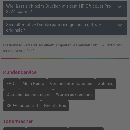
keyboard_arrow_down
Wie lässt sich beim Drucken mit dem HP OfficeJet Pro
8024 sparen?
keyboard_arrow_down
Sind alternative Druckerpatronen genauso gut wie
originale?
Kostenloser Versand: ab einem Ampertec Warenwert von 35€ liefern wir
versandkostenfrei!¹
Kundenservice
FAQs
Mein Konto
Versandinformationen
Zahlung
Gutscheinbedingungen
Warenrücksendung
SEPA-Lastschrift
Re-Life Box
Tonermacher