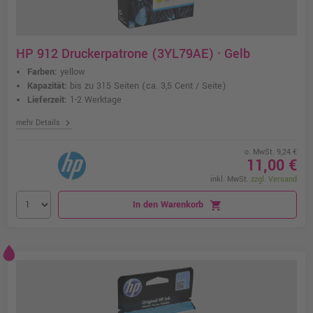
HP 912 Druckerpatrone (3YL79AE) · Gelb
Farben:
yellow
Kapazität:
bis zu 315 Seiten
(ca. 3,5 Cent / Seite)
Lieferzeit:
1-2 Werktage
chevron_right
mehr Details
o. MwSt. 9,24 €
11,00 €
inkl. MwSt.
zzgl. Versand
In den Warenkorb
shopping_cart