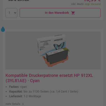
inkl. MwSt.
zzgl. Versand
In den Warenkorb
shopping_cart
Kompatible Druckerpatrone ersetzt HP 912XL
(3YL81AE) · Cyan
Farben:
cyan
Kapazität:
bis zu 1130 Seiten
(ca. 1,4 Cent / Seite)
Lieferzeit:
1-2 Werktage
chevron_right
mehr Details