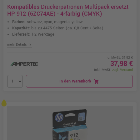
Kompatibles Druckerpatronen Multipack ersetzt
HP 912 (6ZC74AE) · 4-farbig (CMYK)
Farben:
schwarz, cyan, magenta, yellow
Kapazität:
bis zu 4475 Seiten
(ca. 0,8 Cent / Seite)
Lieferzeit:
1-2 Werktage
chevron_right
mehr Details
o. MwSt. 31,92 €
37,98 €
inkl. MwSt.
zzgl. Versand
In den Warenkorb
shopping_cart