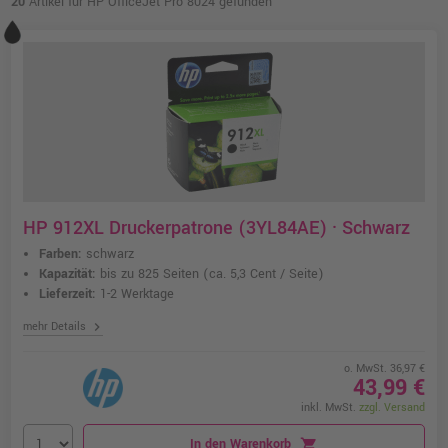
20
Artikel für HP OfficeJet Pro 8024 gefunden
HP 912XL Druckerpatrone (3YL84AE) · Schwarz
Farben:
schwarz
Kapazität:
bis zu 825 Seiten
(ca. 5,3 Cent / Seite)
Lieferzeit:
1-2 Werktage
chevron_right
mehr Details
o. MwSt. 36,97 €
43,99 €
inkl. MwSt.
zzgl. Versand
In den Warenkorb
shopping_cart