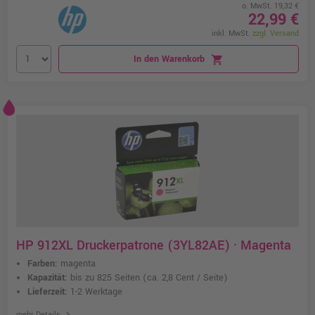
o. MwSt. 19,32 €
22,99 €
inkl. MwSt.
zzgl. Versand
In den Warenkorb
shopping_cart
HP 912XL Druckerpatrone (3YL82AE) · Magenta
Farben:
magenta
Kapazität:
bis zu 825 Seiten
(ca. 2,8 Cent / Seite)
Lieferzeit:
1-2 Werktage
chevron_right
mehr Details