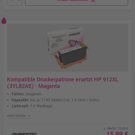
Kompatible Druckerpatrone ersetzt HP 912XL
(3YL82AE) · Magenta
Farben:
magenta
Kapazität:
bis zu 1130 Seiten
(ca. 1,4 Cent / Seite)
Lieferzeit:
1-2 Werktage
chevron_right
mehr Details
o. MwSt. 13,44 €
15,99 €