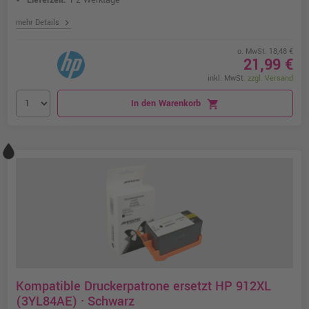
Lieferzeit:
1-2 Werktage
chevron_right
mehr Details
o. MwSt. 18,48 €
21,99 €
inkl. MwSt.
zzgl. Versand
In den Warenkorb
shopping_cart
Kompatible Druckerpatrone ersetzt HP 912XL
(3YL84AE) · Schwarz