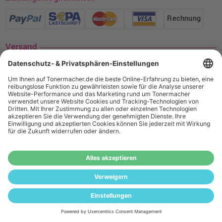
Rechnung
Versand
Social Media
¹ Nur gültig für den Versand innerhalb Deutschlands. Befindet sich ein Warenwert
von mindestens 35€ (inkl. Mwst.) an Ampertec Artikeln in Ihrem Warenkorb, ist der
Versand für Sie kostenfrei.