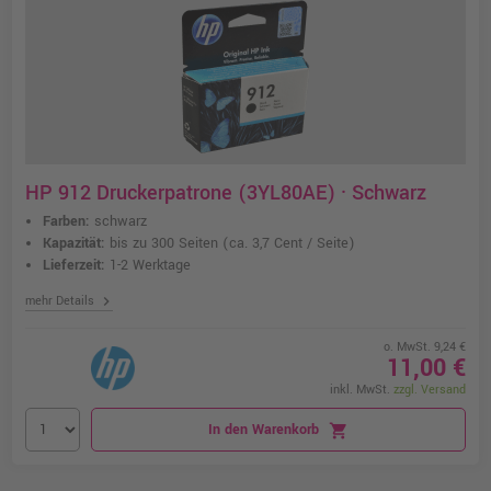
HP 912 Druckerpatrone (3YL80AE) · Schwarz
Farben:
schwarz
Kapazität:
bis zu 300 Seiten
(ca. 3,7 Cent / Seite)
Lieferzeit:
1-2 Werktage
chevron_right
mehr Details
o. MwSt. 9,24 €
11,00 €
inkl. MwSt.
zzgl. Versand
In den Warenkorb
shopping_cart