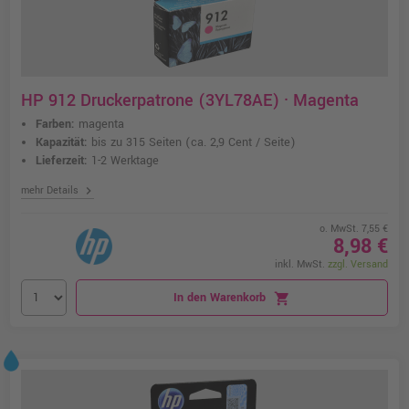
HP 912 Druckerpatrone (3YL78AE) · Magenta
Farben:
magenta
Kapazität:
bis zu 315 Seiten
(ca. 2,9 Cent / Seite)
Lieferzeit:
1-2 Werktage
chevron_right
mehr Details
o. MwSt. 7,55 €
8,98 €
inkl. MwSt.
zzgl. Versand
In den Warenkorb
shopping_cart