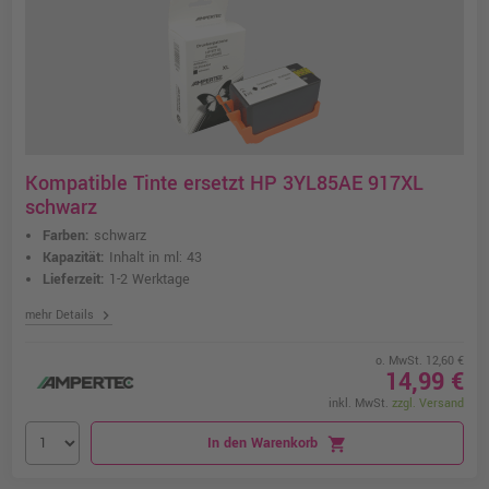
Kompatible Tinte ersetzt HP 3YL85AE 917XL
schwarz
Farben:
schwarz
Kapazität:
Inhalt in ml: 43
Lieferzeit:
1-2 Werktage
chevron_right
mehr Details
o. MwSt. 12,60 €
14,99 €
inkl. MwSt.
zzgl. Versand
In den Warenkorb
shopping_cart