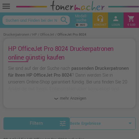
menu
Modell-
headset_mic
person
shopping_cart
search
suche
keyboard_arrow_up
KONTAKT
LOGIN
€ 0,00
Druckerpatronen
HP
OfficeJet
OfficeJet Pro 8024
HP OfficeJet Pro 8024 Druckerpatronen
online günstig kaufen
Sie sind auf der der Suche nach
passenden Druckerpatronen
für Ihren HP OfficeJet Pro 8024
? Dann werden Sie in
unserem Online-Shop garantiert fündig. Bei uns finden Sie 20
Artikel die mit Ihrem Tintenstrahldrucker kompatibel sind.
Dabei können Sie aus
originalen Druckerpatronen von HP
mehr Anzeigen
wählen oder zu
unserer Hausmarke Ampertec
greifen.
tune
Filtern