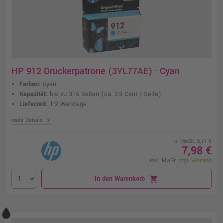
HP 912 Druckerpatrone (3YL77AE) · Cyan
Farben:
cyan
Kapazität:
bis zu 315 Seiten
(ca. 2,5 Cent / Seite)
Lieferzeit:
1-2 Werktage
chevron_right
mehr Details
o. MwSt. 6,71 €
7,98 €
inkl. MwSt.
zzgl. Versand
In den Warenkorb
shopping_cart