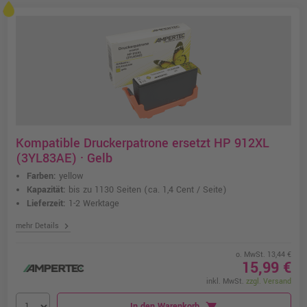
Kompatible Druckerpatrone ersetzt HP 912XL
(3YL83AE) · Gelb
Farben:
yellow
Kapazität:
bis zu 1130 Seiten
(ca. 1,4 Cent / Seite)
Lieferzeit:
1-2 Werktage
chevron_right
mehr Details
o. MwSt. 13,44 €
15,99 €
inkl. MwSt.
zzgl. Versand
In den Warenkorb
shopping_cart