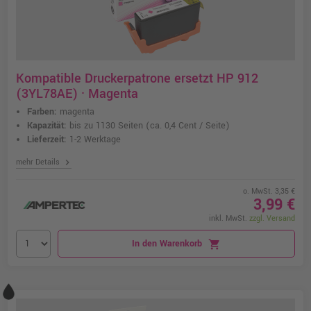
Kompatible Druckerpatrone ersetzt HP 912
(3YL78AE) · Magenta
Farben:
magenta
Kapazität:
bis zu 1130 Seiten
(ca. 0,4 Cent / Seite)
Lieferzeit:
1-2 Werktage
chevron_right
mehr Details
o. MwSt. 3,35 €
3,99 €
inkl. MwSt.
zzgl. Versand
In den Warenkorb
shopping_cart