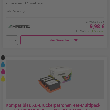
Lieferzeit:
1-2 Werktage
chevron_right
mehr Details
o. MwSt. 8,39 €
9,98 €
inkl. MwSt.
zzgl. Versand
In den Warenkorb
shopping_cart
Kompatibles XL-Druckerpatronen 4er-Multipack