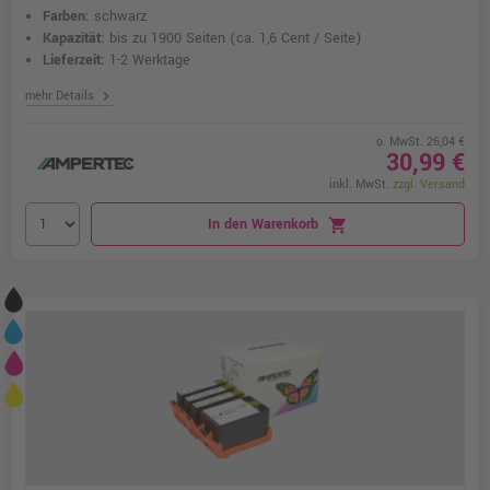
Farben:
schwarz
Kapazität:
bis zu 1900 Seiten
(ca. 1,6 Cent / Seite)
Lieferzeit:
1-2 Werktage
chevron_right
mehr Details
o. MwSt. 26,04 €
30,99 €
inkl. MwSt.
zzgl. Versand
In den Warenkorb
shopping_cart