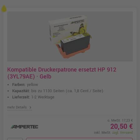
Kompatible Druckerpatrone ersetzt HP 912
(3YL79AE) · Gelb
Farben:
yellow
Kapazität:
bis zu 1130 Seiten
(ca. 1,8 Cent / Seite)
Lieferzeit:
1-2 Werktage
chevron_right
mehr Details
o. MwSt. 17,23 €
20,50 €
inkl. MwSt.
zzgl. Versand