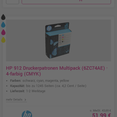
HP 912 Druckerpatronen Multipack (6ZC74AE) ·
4-farbig (CMYK)
Farben:
schwarz, cyan, magenta, yellow
Kapazität:
bis zu 1245 Seiten
(ca. 4,2 Cent / Seite)
Lieferzeit:
1-2 Werktage
chevron_right
mehr Details
o. MwSt. 43,69 €
51,99 €