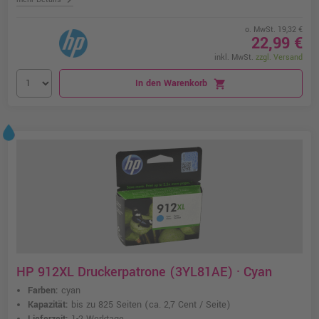
o. MwSt. 19,32 €
22,99 €
inkl. MwSt.
zzgl. Versand
In den Warenkorb
shopping_cart
HP 912XL Druckerpatrone (3YL81AE) · Cyan
Farben:
cyan
Kapazität:
bis zu 825 Seiten
(ca. 2,7 Cent / Seite)