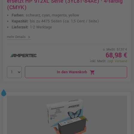
ersetzt HP 912XL Serie (3YL81-84AE) · 4-farbig
(CMYK)
Farben:
schwarz, cyan, magenta, yellow
Kapazität:
bis zu 4475 Seiten
(ca. 1,5 Cent / Seite)
Lieferzeit:
1-2 Werktage
chevron_right
mehr Details
o. MwSt. 57,97 €
68,98 €
inkl. MwSt.
zzgl. Versand
In den Warenkorb
shopping_cart