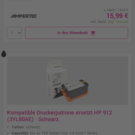
o. MwSt. 13,44 €
15,99 €
inkl. MwSt.
zzgl. Versand
In den Warenkorb
shopping_cart
Kompatible Druckerpatrone ersetzt HP 912
(3YL80AE) · Schwarz
Farben:
schwarz
Kapazität:
bis zu 725 Seiten
(ca. 1,4 Cent / Seite)