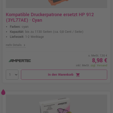
Kompatible Druckerpatrone ersetzt HP 912
(3YL77AE) · Cyan
Farben:
cyan
Kapazität:
bis zu 1130 Seiten
(ca. 0,8 Cent / Seite)
Lieferzeit:
1-2 Werktage
chevron_right
mehr Details
o. MwSt. 7,55 €
8,98 €
inkl. MwSt.
zzgl. Versand
In den Warenkorb
shopping_cart