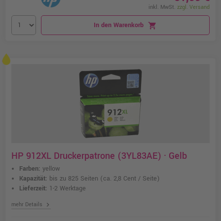
inkl. MwSt.
zzgl. Versand
In den Warenkorb
shopping_cart
HP 912XL Druckerpatrone (3YL83AE) · Gelb
Farben:
yellow
Kapazität:
bis zu 825 Seiten
(ca. 2,8 Cent / Seite)
Lieferzeit:
1-2 Werktage
chevron_right
mehr Details