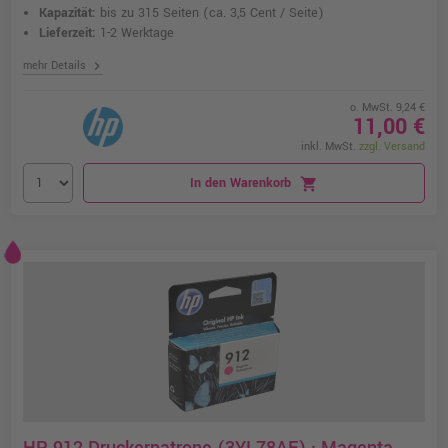
Kapazität:
bis zu 315 Seiten
(ca. 3,5 Cent / Seite)
Lieferzeit:
1-2 Werktage
chevron_right
mehr Details
o. MwSt. 9,24 €
11,00 €
inkl. MwSt.
zzgl. Versand
In den Warenkorb
shopping_cart