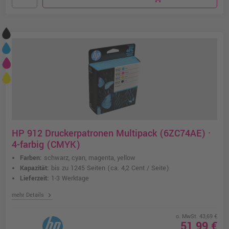
HP 912 Druckerpatronen Multipack (6ZC74AE) ·
4-farbig (CMYK)
Farben:
schwarz, cyan, magenta, yellow
Kapazität:
bis zu 1245 Seiten
(ca. 4,2 Cent / Seite)
Lieferzeit:
1-3 Werktage
chevron_right
mehr Details
o. MwSt. 43,69 €
51,99 €