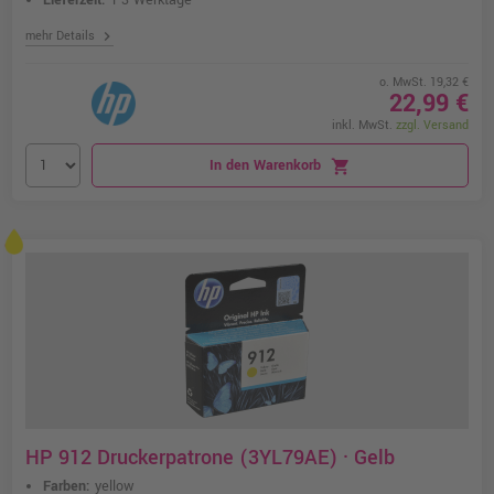
Lieferzeit:
1-3 Werktage
chevron_right
mehr Details
o. MwSt. 19,32 €
22,99 €
inkl. MwSt.
zzgl. Versand
In den Warenkorb
shopping_cart
HP 912 Druckerpatrone (3YL79AE) · Gelb
Farben:
yellow