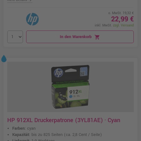
o. MwSt. 19,32 €
22,99 €
inkl. MwSt.
zzgl. Versand
In den Warenkorb
shopping_cart
HP 912XL Druckerpatrone (3YL81AE) · Cyan
Farben:
cyan
Kapazität:
bis zu 825 Seiten
(ca. 2,8 Cent / Seite)