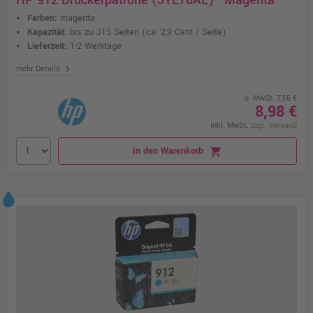
HP 912 Druckerpatrone (3YL78AE) · Magenta
Farben:
magenta
Kapazität:
bis zu 315 Seiten
(ca. 2,9 Cent / Seite)
Lieferzeit:
1-2 Werktage
chevron_right
mehr Details
o. MwSt. 7,55 €
8,98 €
inkl. MwSt.
zzgl. Versand
In den Warenkorb
shopping_cart