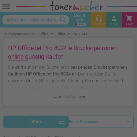
menu
Modell-
headset_mic
person
shopping_cart
search
suche
keyboard_arrow_up
KONTAKT
LOGIN
€ 0,00
Druckerpatronen
HP
OfficeJet
OfficeJet Pro 8024 e
HP OfficeJet Pro 8024 e Druckerpatronen
online günstig kaufen
Sie sind auf der der Suche nach
passenden Druckerpatronen
für Ihren HP OfficeJet Pro 8024 e
? Dann werden Sie in
unserem Online-Shop garantiert fündig. Bei uns finden Sie 9
Artikel die mit Ihrem Tintenstrahldrucker kompatibel sind.
Dabei können Sie aus
originalen Druckerpatronen von HP
mehr Anzeigen
wählen oder zu
unserer Hausmarke Ampertec
greifen.
tune
Filtern