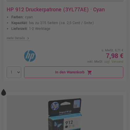
HP 912 Druckerpatrone (3YL77AE) · Cyan
Farben:
cyan
Kapazität:
bis zu 315 Seiten
(ca. 2,5 Cent / Seite)
Lieferzeit:
1-2 Werktage
chevron_right
mehr Details
o. MwSt. 6,71 €
7,98 €
inkl. MwSt.
zzgl. Versand
In den Warenkorb
shopping_cart