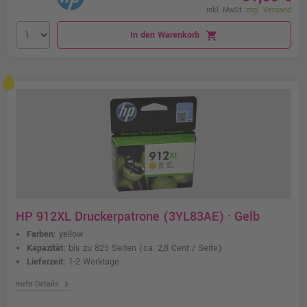
inkl. MwSt.
zzgl. Versand
In den Warenkorb
shopping_cart
HP 912XL Druckerpatrone (3YL83AE) · Gelb
Farben:
yellow
Kapazität:
bis zu 825 Seiten
(ca. 2,8 Cent / Seite)
Lieferzeit:
1-2 Werktage
chevron_right
mehr Details