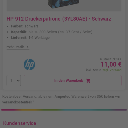
HP 912 Druckerpatrone (3YL80AE) · Schwarz
Farben:
schwarz
Kapazität:
bis zu 300 Seiten
(ca. 3,7 Cent / Seite)
Lieferzeit:
1-2 Werktage
chevron_right
mehr Details
o. MwSt. 9,24 €
11,00 €
inkl. MwSt.
zzgl. Versand
In den Warenkorb
shopping_cart
Kostenloser Versand: ab einem Ampertec Warenwert von 35€ liefern wir
versandkostenfrei!¹
Kundenservice