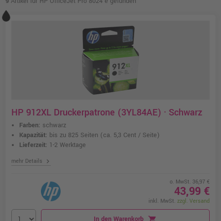
9
Artikel für HP OfficeJet Pro 8024 e gefunden
HP 912XL Druckerpatrone (3YL84AE) · Schwarz
Farben:
schwarz
Kapazität:
bis zu 825 Seiten
(ca. 5,3 Cent / Seite)
Lieferzeit:
1-2 Werktage
chevron_right
mehr Details
o. MwSt. 36,97 €
43,99 €
inkl. MwSt.
zzgl. Versand
In den Warenkorb
shopping_cart