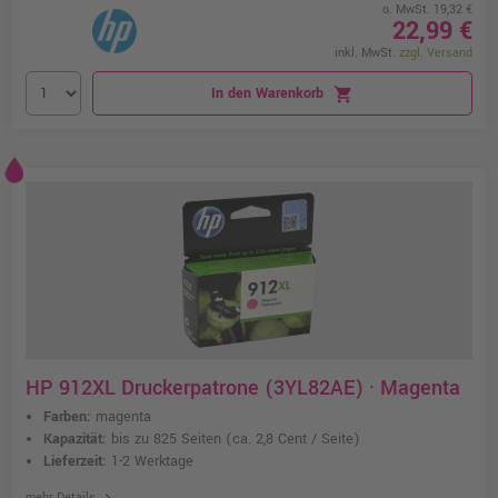
o. MwSt. 19,32 €
22,99 €
inkl. MwSt.
zzgl. Versand
In den Warenkorb
shopping_cart
HP 912XL Druckerpatrone (3YL82AE) · Magenta
Farben:
magenta
Kapazität:
bis zu 825 Seiten
(ca. 2,8 Cent / Seite)
Lieferzeit:
1-2 Werktage
chevron_right
mehr Details