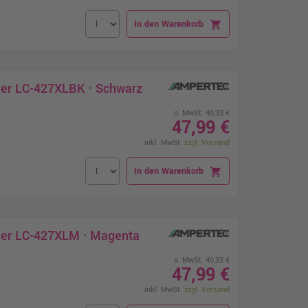
In den Warenkorb
shopping_cart
her LC-427XLBK · Schwarz
o. MwSt. 40,33 €
47,99 €
inkl. MwSt.
zzgl. Versand
In den Warenkorb
shopping_cart
ther LC-427XLM · Magenta
o. MwSt. 40,33 €
47,99 €
inkl. MwSt.
zzgl. Versand