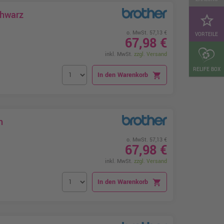
chwarz
star_border
o. MwSt. 57,13 €
VORTEILE
67,98 €
inkl. MwSt.
zzgl. Versand
RELIFE BOX
In den Warenkorb
shopping_cart
n
o. MwSt. 57,13 €
67,98 €
inkl. MwSt.
zzgl. Versand
In den Warenkorb
shopping_cart