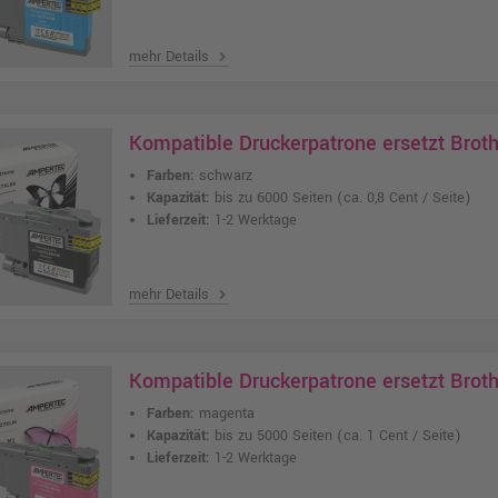
mehr Details
chevron_right
Kompatible Druckerpatrone ersetzt Brot
Farben:
schwarz
Kapazität:
bis zu 6000 Seiten
(ca. 0,8 Cent / Seite)
Lieferzeit:
1-2 Werktage
mehr Details
chevron_right
Kompatible Druckerpatrone ersetzt Bro
Farben:
magenta
Kapazität:
bis zu 5000 Seiten
(ca. 1 Cent / Seite)
Lieferzeit:
1-2 Werktage