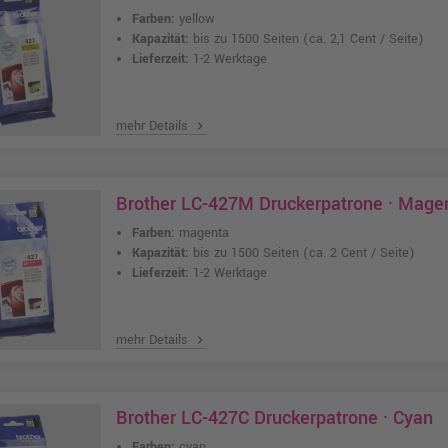
Farben:
yellow
Kapazität:
bis zu 1500 Seiten
(ca. 2,1 Cent / Seite)
Lieferzeit:
1-2 Werktage
mehr Details
chevron_right
Brother LC-427M Druckerpatrone · Mage
Farben:
magenta
Kapazität:
bis zu 1500 Seiten
(ca. 2 Cent / Seite)
Lieferzeit:
1-2 Werktage
mehr Details
chevron_right
Brother LC-427C Druckerpatrone · Cyan
Farben:
cyan