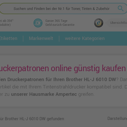
search
ei ab 35€¹
Ganze 365 Tage
Übersichtli
rodukte)
Geld-zurück-Garantie
tiketten
Markenwelt
weitere Kategorien
2.
3.
ckerpatronen online günstig kaufen
en Druckerpatronen für Ihren Brother HL-J 6010 DW
? Da
 Artikel die mit Ihrem Tintenstrahldrucker kompatibel sind.
er zu
unserer Hausmarke Ampertec
greifen.
Darstellun
für Brother HL-J 6010 DW gefunden