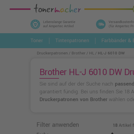
Lebenslange Garantie
Versandkostenfr
auf Ampertec Artikel
(für Ampertec P
In 3 einfachen Schritten ihr Druckermodell
Toner
Tintenpatronen
Farbbänder & E
1.
und alle dazu passenden Artikel finden ➤
Druckerpatronen
Brother
HL
HL-J 6010 DW
Brother HL-J 6010 DW Dru
Sie sind auf der der Suche nach
passend
garantiert fündig. Bei uns finden Sie 18
Druckerpatronen von Brother
wählen od
Filter anwenden
18
Artikel 