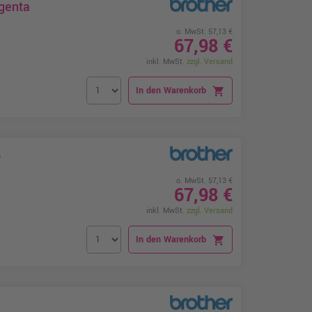
genta
o. MwSt. 57,13 €
67,98 €
inkl. MwSt.
zzgl. Versand
In den Warenkorb
shopping_cart
b
o. MwSt. 57,13 €
67,98 €
inkl. MwSt.
zzgl. Versand
In den Warenkorb
shopping_cart