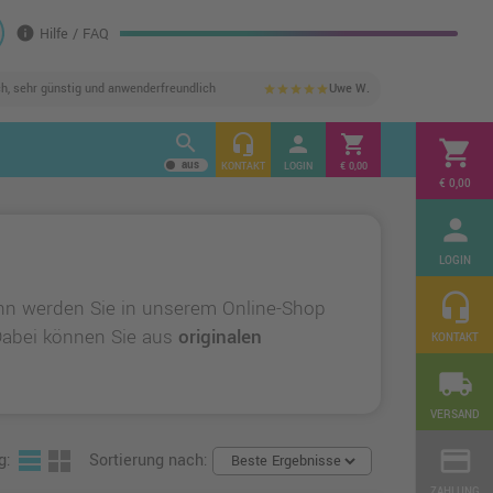
info
Hilfe / FAQ
ch, sehr günstig und anwenderfreundlich
Uwe W.
star
star
star
star
star
search
headset_mic
person
shopping_cart
shopping_cart
KONTAKT
LOGIN
€ 0,00
€ 0,00
person
LOGIN
headset_mic
nn werden Sie in unserem Online-Shop
 Dabei können Sie aus
originalen
KONTAKT
local_shipping
VERSAND
credit_card
g:
Sortierung nach:
ZAHLUNG