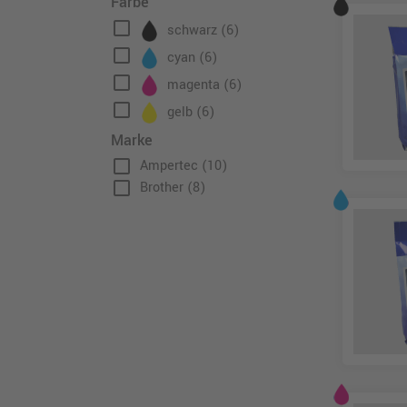
Farbe
check_box_outline_blank
schwarz
(6)
check_box_outline_blank
cyan
(6)
check_box_outline_blank
magenta
(6)
check_box_outline_blank
gelb
(6)
Marke
check_box_outline_blank
Ampertec
(10)
check_box_outline_blank
Brother
(8)