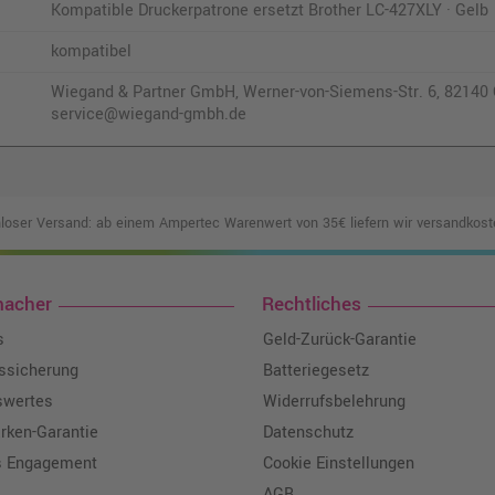
Kompatible Druckerpatrone ersetzt Brother LC-427XLY · Gelb
kompatibel
Wiegand & Partner GmbH, Werner-von-Siemens-Str. 6, 82140 O
service@wiegand-gmbh.de
loser Versand: ab einem Ampertec Warenwert von 35€ liefern wir versandkoste
macher
Rechtliches
s
Geld-Zurück-Garantie
tssicherung
Batteriegesetz
swertes
Widerrufsbelehrung
ken-Garantie
Datenschutz
s Engagement
Cookie Einstellungen
AGB