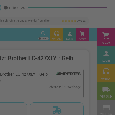
info
Hilfe / FAQ
ch, sehr günstig und anwenderfreundlich
Uwe W.
star
star
star
star
star
search
headset_mic
person
shopping_cart
shopping_cart
KONTAKT
LOGIN
€ 0,00
€ 0,00
person
tzt Brother LC-427XLY · Gelb
LOGIN
headset_mic
Brother LC-427XLY · Gelb
KONTAKT
e
Lieferzeit: 1-2 Werktage
local_shipping
VERSAND
credit_card
ZAHLUNG