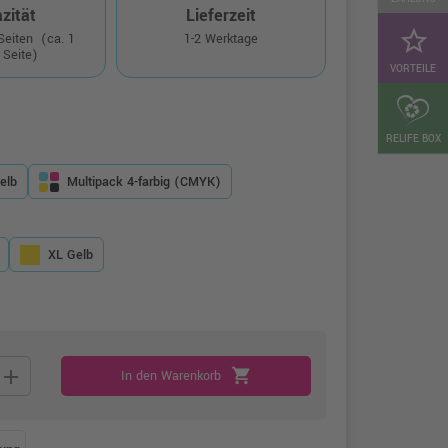
zität
Lieferzeit
star_border
 Seiten
(ca. 1
1-2 Werktage
 Seite)
VORTEILE
RELIFE BOX
elb
Multipack 4-farbig (CMYK)
XL Gelb
add
shopping_cart
In den Warenkorb