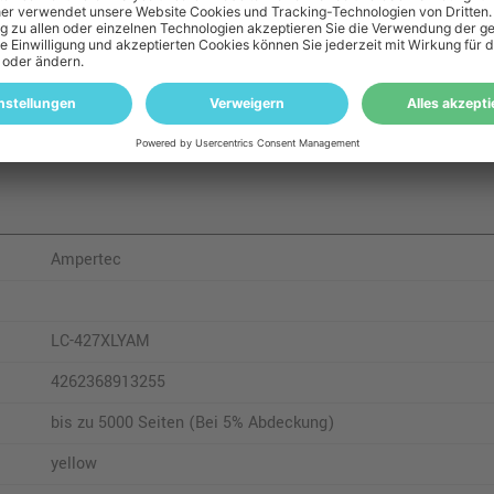
HL-J 6010 DW
MFC-J 6957 DW
M
MFC-J 6957 DWT
Ampertec
LC-427XLYAM
4262368913255
bis zu 5000 Seiten (Bei 5% Abdeckung)
yellow