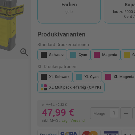
Farben
Kapa
gelb
bis zu 5000
Cent /
Produktvarianten
Standard Druckerpatronen:
zoom_in
Schwarz
Cyan
Magenta
G
XL Druckerpatronen:
XL Schwarz
XL Cyan
XL Magenta
XL Multipack 4-farbig (CMYK)
o. MwSt.
40,33 €
47,99 €
remove
Menge
inkl. MwSt.
zzgl. Versand