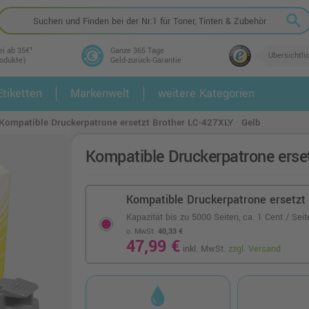
search
ei ab 35€¹
Ganze 365 Tage
Übersichtli
rodukte)
Geld-zurück-Garantie
tiketten
Markenwelt
weitere Kategorien
2.
3.
Kompatible Druckerpatrone ersetzt Brother LC-427XLY · Gelb
Kompatible Druckerpatrone erse
Kompatible Druckerpatrone ersetzt 
Kapazität bis zu 5000 Seiten,
ca. 1 Cent / Seit
o. MwSt.
40,33 €
47,99 €
inkl. MwSt.
zzgl. Versand