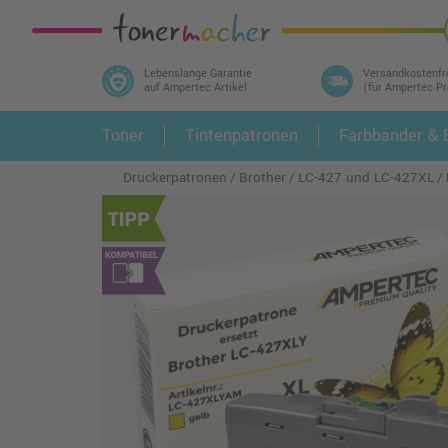
Lebenslange Garantie
Versandkostenfr
auf Ampertec Artikel
(für Ampertec P
In 3 einfachen Schritten ihr Druckermodell
Toner
Tintenpatronen
Farbbänder & E
1.
und alle dazu passenden Artikel finden ➤
Druckerpatronen
Brother
LC-427 und LC-427XL