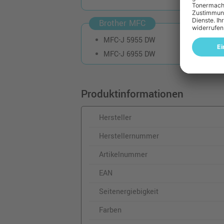
Brother MFC
MFC-J 5955 DW
MFC-J 6955 DW
Produktinformationen
Hersteller
Herstellernummer
Artikelnummer
EAN
Seitenergiebigkeit
Farben