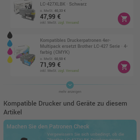
LC-427XLBK · Schwarz
o. MwSt.
40,33 €
47,99 €
shopping_cart
inkl. MwSt.
zzgl. Versand
Kompatibles Druckerpatronen 4er-
Multipack ersetzt Brother LC-427 Serie · 4-
farbig (CMYK)
o. MwSt.
60,50 €
71,99 €
shopping_cart
inkl. MwSt.
zzgl. Versand
keyboard_arrow_down
Kompatibles XL-Druckerpatronen 4er-
mehr anzeigen
Multipack ersetzt Brother LC-427XL Serie ·
4-farbig (CMYK)
Kompatible Drucker und Geräte zu diesem
o. MwSt.
140,33 €
Artikel
166,99 €
shopping_cart
inkl. MwSt.
zzgl. Versand
Machen Sie den Patronen Check
Vergewissern Sie sich unbedingt, ob die
Brother LC-427XLC Druckerpatrone · Cyan
"Brother LC-427XLBK Druckerpatrone ·