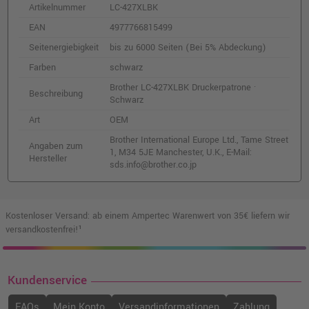
Artikelnummer
LC-427XLBK
Brother LC-427M Druckerpatrone · Magenta
EAN
4977766815499
o. MwSt.
25,20 €
29,99 €
shopping_cart
Seitenergiebigkeit
bis zu 6000 Seiten (Bei 5% Abdeckung)
inkl. MwSt.
zzgl. Versand
Farben
schwarz
Brother LC-427XLBK Druckerpatrone ·
Beschreibung
Kompatible Tinte ersetzt Brother LC-427C
Schwarz
cyan
Art
OEM
o. MwSt.
18,48 €
21,99 €
shopping_cart
Brother International Europe Ltd., Tame Street
Angaben zum
inkl. MwSt.
zzgl. Versand
1, M34 5JE Manchester, U.K., E-Mail:
Hersteller
sds.info@brother.co.jp
Brother LC-427Y Druckerpatrone · Gelb
o. MwSt.
26,04 €
30,99 €
Kostenloser Versand: ab einem Ampertec Warenwert von 35€ liefern wir
shopping_cart
versandkostenfrei!¹
inkl. MwSt.
zzgl. Versand
Kompatible Tinte ersetzt Brother LC-427BK
Kundenservice
schwarz
o. MwSt.
14,50 €
FAQs
Mein Konto
Versandinformationen
Zahlung