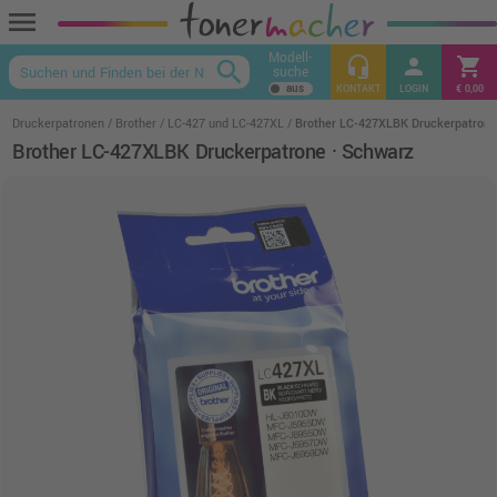
menu
Modell-
headset_mic
person
shopping_cart
search
suche
keyboard_arrow_up
KONTAKT
LOGIN
€ 0,00
Druckerpatronen
Brother
LC-427 und LC-427XL
Brother LC-427XLBK Druckerpatrone
Brother LC-427XLBK Druckerpatrone · Schwarz