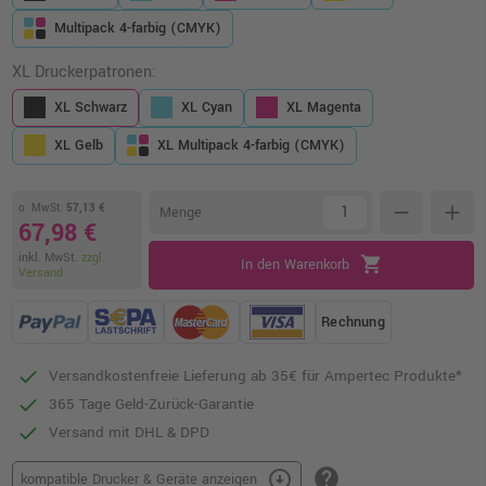
Multipack 4-farbig (CMYK)
XL Druckerpatronen:
XL Schwarz
XL Cyan
XL Magenta
XL Gelb
XL Multipack 4-farbig (CMYK)
o. MwSt.
57,13 €
remove
add
Menge
67,98 €
inkl. MwSt.
zzgl.
shopping_cart
In den Warenkorb
Versand
Rechnung
Versandkostenfreie Lieferung ab 35€ für Ampertec Produkte*
365 Tage Geld-Zurück-Garantie
Versand mit DHL & DPD
help
arrow_circle_down
kompatible Drucker & Geräte anzeigen