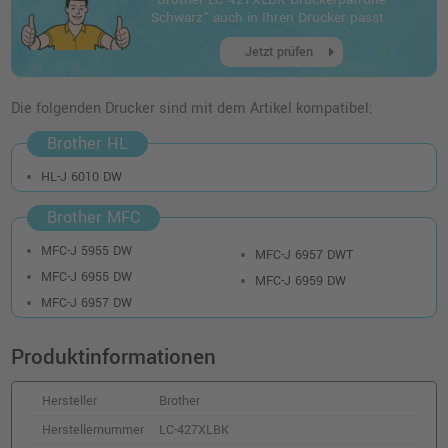
o. MwSt.
57,13 €
Schwarz" auch in Ihren Drucker passt.
67,98 €
shopping_cart
arrow_right
inkl. MwSt.
zzgl. Versand
Jetzt prüfen
Brother LC-427XLM Druckerpatrone ·
Die folgenden Drucker sind mit dem Artikel kompatibel:
Magenta
Brother HL
o. MwSt.
57,13 €
67,98 €
shopping_cart
HL-J 6010 DW
inkl. MwSt.
zzgl. Versand
Brother MFC
Brother LC-427XLY Druckerpatrone · Gelb
MFC-J 5955 DW
MFC-J 6957 DWT
o. MwSt.
57,13 €
67,98 €
MFC-J 6955 DW
MFC-J 6959 DW
shopping_cart
inkl. MwSt.
zzgl. Versand
MFC-J 6957 DW
Produktinformationen
Brother LC-427C Druckerpatrone · Cyan
o. MwSt.
26,88 €
31,99 €
shopping_cart
Hersteller
Brother
inkl. MwSt.
zzgl. Versand
Herstellernummer
LC-427XLBK