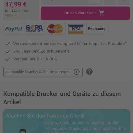
47,99 €
inkl. MwSt.
zzgl.
shopping_cart
In den Warenkorb
Versand
Rechnung
Versandkostenfreie Lieferung ab 35€ für Ampertec Produkte*
365 Tage Geld-Zurück-Garantie
Versand mit DHL & DPD
help
arrow_circle_down
kompatible Drucker & Geräte anzeigen
Kompatible Drucker und Geräte zu diesem
Artikel
Machen Sie den Patronen Check
Vergewissern Sie sich unbedingt, ob die
"Kompatible Druckerpatrone ersetzt Brother