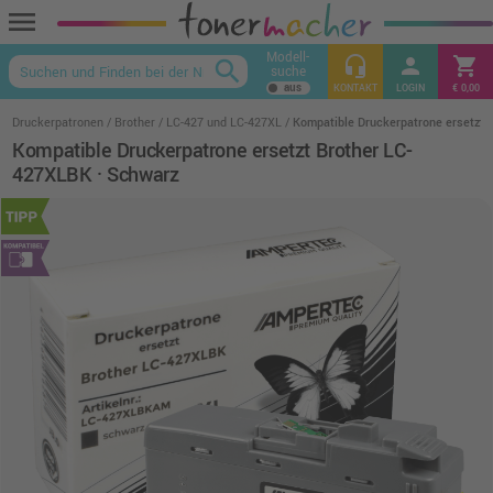
menu
Modell-
headset_mic
person
shopping_cart
search
suche
keyboard_arrow_up
KONTAKT
LOGIN
€ 0,00
Druckerpatronen
Brother
LC-427 und LC-427XL
Kompatible Druckerpatrone ersetzt 
Kompatible Druckerpatrone ersetzt Brother LC-
427XLBK · Schwarz