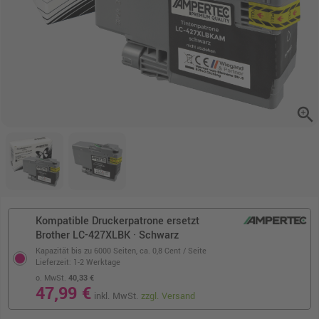
zoom_in
Kompatible Druckerpatrone ersetzt
Brother LC-427XLBK · Schwarz
Kapazität bis zu 6000 Seiten,
ca. 0,8 Cent / Seite
Lieferzeit: 1-2 Werktage
o. MwSt.
40,33 €
47,99 €
inkl. MwSt.
zzgl. Versand