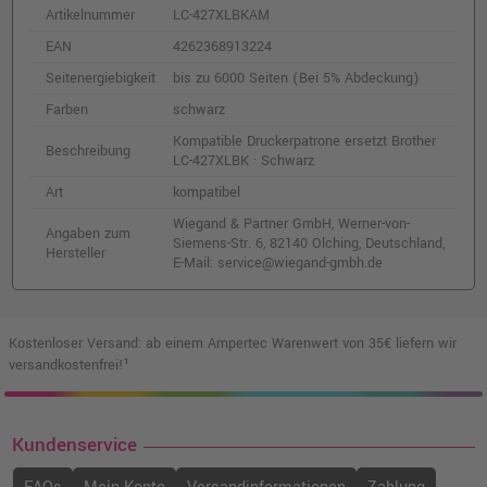
Artikelnummer
LC-427XLBKAM
EAN
4262368913224
Seitenergiebigkeit
bis zu 6000 Seiten (Bei 5% Abdeckung)
Farben
schwarz
Kompatible Druckerpatrone ersetzt Brother
Beschreibung
LC-427XLBK · Schwarz
Art
kompatibel
Wiegand & Partner GmbH, Werner-von-
Angaben zum
Siemens-Str. 6, 82140 Olching, Deutschland,
Hersteller
E-Mail: service@wiegand-gmbh.de
Kostenloser Versand: ab einem Ampertec Warenwert von 35€ liefern wir
versandkostenfrei!¹
Kundenservice