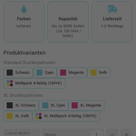
Farben
Kapazität
Lieferzeit
schwarz
bis zu 6000 Seiten
1-2 Werktage
(ca. 0,8 Cent /
Seite)
Produktvarianten
Standard Druckerpatronen:
Schwarz
Cyan
Magenta
Gelb
Multipack 4-farbig (CMYK)
XL Druckerpatronen:
XL Schwarz
XL Cyan
XL Magenta
XL Gelb
XL Multipack 4-farbig (CMYK)
o. MwSt.
40,33 €
remove
add
Menge