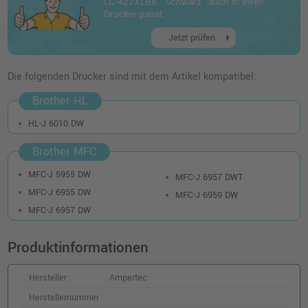
LC-427XLBK · Schwarz" auch in Ihren
Drucker passt.
arrow_right
Jetzt prüfen
Die folgenden Drucker sind mit dem Artikel kompatibel:
Brother HL
HL-J 6010 DW
Brother MFC
MFC-J 5955 DW
MFC-J 6957 DWT
MFC-J 6955 DW
MFC-J 6959 DW
MFC-J 6957 DW
Produktinformationen
Hersteller
Ampertec
Herstellernummer