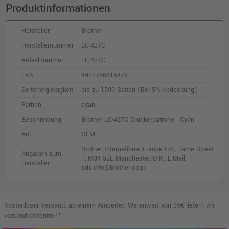
Produktinformationen
o. MwSt.
14,50 €
17,25 €
shopping_cart
inkl. MwSt.
zzgl. Versand
Hersteller
Brother
Herstellernummer
LC-427C
Kompatible Tinte ersetzt Brother LC-427Y
Artikelnummer
LC-427C
yellow
EAN
4977766815475
o. MwSt.
17,64 €
20,99 €
shopping_cart
Seitenergiebigkeit
bis zu 1500 Seiten (Bei 5% Abdeckung)
inkl. MwSt.
zzgl. Versand
Farben
cyan
Beschreibung
Brother LC-427C Druckerpatrone · Cyan
Kompatible Tinte ersetzt Brother LC-427M
Art
OEM
magenta
o. MwSt.
17,64 €
Brother International Europe Ltd., Tame Street
20,99 €
Angaben zum
shopping_cart
1, M34 5JE Manchester, U.K., E-Mail:
Hersteller
inkl. MwSt.
zzgl. Versand
sds.info@brother.co.jp
Brother LC-427XLY Druckerpatrone · Gelb
Kostenloser Versand: ab einem Ampertec Warenwert von 35€ liefern wir
o. MwSt.
57,13 €
67,98 €
versandkostenfrei!¹
shopping_cart
inkl. MwSt.
zzgl. Versand