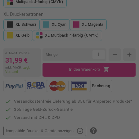
Multipack 4-farbig (CMYK)
XL Druckerpatronen:
XL Schwarz
XL Cyan
XL Magenta
XL Gelb
XL Multipack 4-farbig (CMYK)
o. MwSt.
26,88 €
remove
add
Menge
31,99 €
inkl. MwSt.
zzgl.
shopping_cart
In den Warenkorb
Versand
Rechnung
Versandkostenfreie Lieferung ab 35€ für Ampertec Produkte*
365 Tage Geld-Zurück-Garantie
Versand mit DHL & DPD
help
arrow_circle_down
kompatible Drucker & Geräte anzeigen