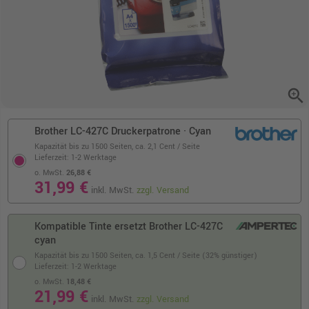
zoom_in
Brother LC-427C Druckerpatrone · Cyan
Kapazität bis zu 1500 Seiten,
ca. 2,1 Cent / Seite
Lieferzeit: 1-2 Werktage
o. MwSt.
26,88 €
31,99 €
inkl. MwSt.
zzgl. Versand
Kompatible Tinte ersetzt Brother LC-427C
cyan
Kapazität bis zu 1500 Seiten,
ca. 1,5 Cent / Seite (32% günstiger)
Lieferzeit: 1-2 Werktage
o. MwSt.
18,48 €
21,99 €
inkl. MwSt.
zzgl. Versand