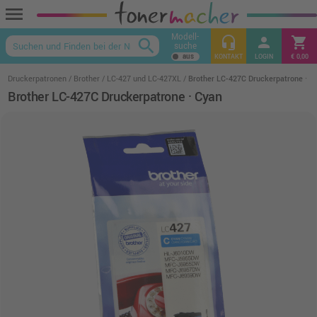
menu
Modell-
headset_mic
person
shopping_cart
search
suche
keyboard_arrow_up
KONTAKT
LOGIN
€ 0,00
Druckerpatronen
Brother
LC-427 und LC-427XL
Brother LC-427C Druckerpatrone · C
Brother LC-427C Druckerpatrone · Cyan