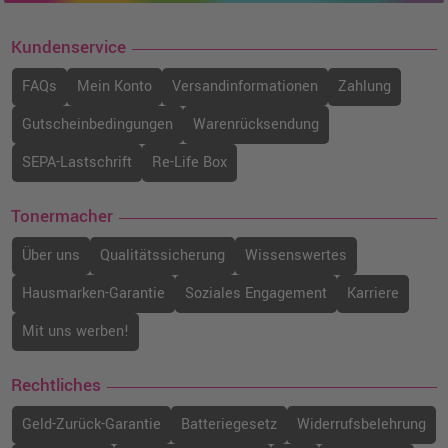
Kundenservice
Brother LC-427XLBK Druckerpatrone ·
Schwarz
FAQs
Mein Konto
Versandinformationen
Zahlung
o. MwSt.
57,13 €
67,98 €
shopping_cart
Gutscheinbedingungen
Warenrücksendung
inkl. MwSt.
zzgl. Versand
SEPA-Lastschrift
Re-Life Box
Brother LC-427BK Druckerpatrone ·
Schwarz
Tonermacher
o. MwSt.
36,13 €
42,99 €
shopping_cart
Über uns
Qualitätssicherung
Wissenswertes
inkl. MwSt.
zzgl. Versand
Hausmarken-Garantie
Soziales Engagement
Karriere
Mit uns werben!
Rechtliches
Geld-Zurück-Garantie
Batteriegesetz
Widerrufsbelehrung