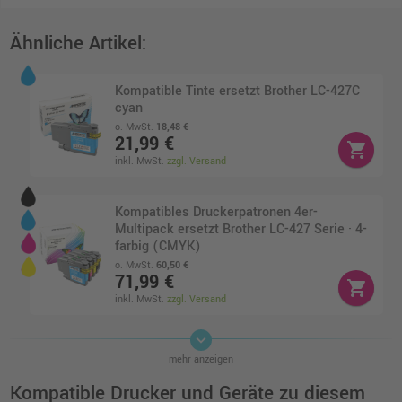
Ähnliche Artikel:
Kompatible Tinte ersetzt Brother LC-427C
cyan
o. MwSt.
18,48 €
21,99 €
shopping_cart
inkl. MwSt.
zzgl. Versand
Kompatibles Druckerpatronen 4er-
Multipack ersetzt Brother LC-427 Serie · 4-
farbig (CMYK)
o. MwSt.
60,50 €
71,99 €
shopping_cart
inkl. MwSt.
zzgl. Versand
keyboard_arrow_down
Brother LC-427XLC Druckerpatrone · Cyan
mehr anzeigen
o. MwSt.
57,13 €
67,98 €
Kompatible Drucker und Geräte zu diesem
shopping_cart