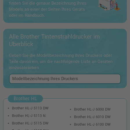
finden Sie die genaue Bezeichnung Ihres
Models an einer der Seiten Ihres Geräts
oder im Handbuch.
Alle Brother Tintenstrahldrucker im
Überblick
Geben Sie die Modellbezeichnung Ihres Druckers oder
Teile davon ein, um die nachfolgende Liste an Geräten
einzuschränken
Brother HL
Brother HL-J 5113 DW
Brother HL-J 6000 DW
Brother HL-J 5113 N
Brother HL-J 6010 DW
Brother HL-J 5115 DW
Brother HL-J 6100 DW