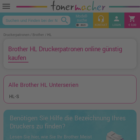
menu
Modell-
headset_mic
person
shopping_cart
search
suche
keyboard_arrow_up
KONTAKT
LOGIN
€ 0,00
Druckerpatronen
Brother
HL
Brother HL Druckerpatronen online günstig
kaufen
Alle Brother HL Unterserien
HL-S
Benötigen Sie Hilfe die Bezeichnung Ihres
Druckers zu finden?
Lesen Sie hier, wie Sie Ihr Brother Meist