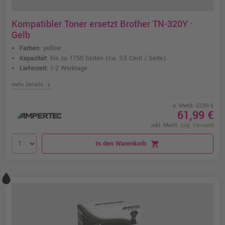
Kompatibler Toner ersetzt Brother TN-320Y ·
Gelb
Farben:
yellow
Kapazität:
bis zu 1750 Seiten
(ca. 3,5 Cent / Seite)
Lieferzeit:
1-2 Werktage
chevron_right
mehr Details
o. MwSt. 52,09 €
61,99 €
inkl. MwSt.
zzgl. Versand
In den Warenkorb
shopping_cart