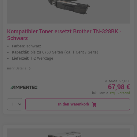
Kompatibler Toner ersetzt Brother TN-328BK ·
Schwarz
Farben:
schwarz
Kapazität:
bis zu 6750 Seiten
(ca. 1 Cent / Seite)
Lieferzeit:
1-2 Werktage
chevron_right
mehr Details
o. MwSt. 57,13 €
67,98 €
inkl. MwSt.
zzgl. Versand
In den Warenkorb
shopping_cart