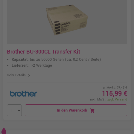
Brother BU-300CL Transfer Kit
Kapazität:
bis zu 50000 Seiten
(ca. 0,2 Cent / Seite)
Lieferzeit:
1-2 Werktage
chevron_right
mehr Details
o. MwSt. 97,47 €
115,99 €
inkl. MwSt.
zzgl. Versand
In den Warenkorb
shopping_cart