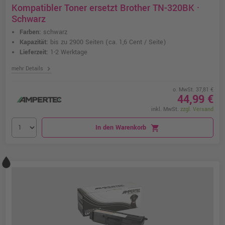
Kompatibler Toner ersetzt Brother TN-320BK ·
Schwarz
Farben:
schwarz
Kapazität:
bis zu 2900 Seiten
(ca. 1,6 Cent / Seite)
Lieferzeit:
1-2 Werktage
chevron_right
mehr Details
o. MwSt. 37,81 €
44,99 €
inkl. MwSt.
zzgl. Versand
In den Warenkorb
shopping_cart