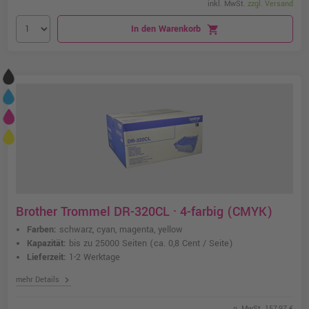
inkl. MwSt.
zzgl. Versand
In den Warenkorb
shopping_cart
Brother Trommel DR-320CL · 4-farbig (CMYK)
Farben:
schwarz, cyan, magenta, yellow
Kapazität:
bis zu 25000 Seiten
(ca. 0,8 Cent / Seite)
Lieferzeit:
1-2 Werktage
chevron_right
mehr Details
o. MwSt. 157,97 €