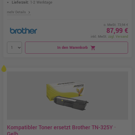
Lieferzeit:
1-2 Werktage
chevron_right
mehr Details
o. MwSt. 73,94 €
87,99 €
inkl. MwSt.
zzgl. Versand
In den Warenkorb
shopping_cart
Kompatibler Toner ersetzt Brother TN-325Y ·
Gelb