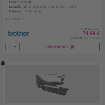
Farben:
schwarz
Kapazität:
bis zu 4000 Seiten
(ca. 1,9 Cent / Seite)
Lieferzeit:
1-2 Werktage
chevron_right
mehr Details
o. MwSt. 63,02 €
74,99 €
inkl. MwSt.
zzgl. Versand
In den Warenkorb
shopping_cart