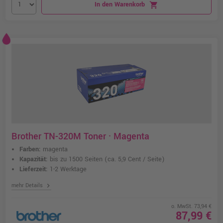
In den Warenkorb
shopping_cart
Brother TN-320M Toner · Magenta
Farben:
magenta
Kapazität:
bis zu 1500 Seiten
(ca. 5,9 Cent / Seite)
Lieferzeit:
1-2 Werktage
chevron_right
mehr Details
o. MwSt. 73,94 €
87,99 €