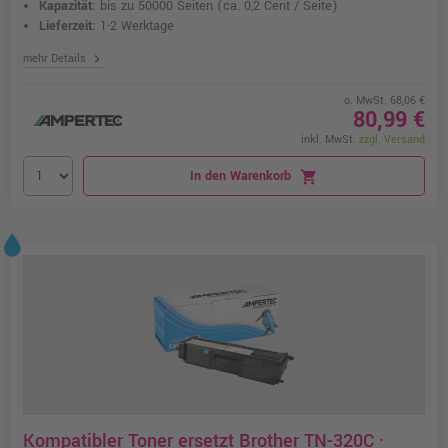
Kapazität:
bis zu 50000 Seiten
(ca. 0,2 Cent / Seite)
Lieferzeit:
1-2 Werktage
chevron_right
mehr Details
o. MwSt. 68,06 €
80,99 €
inkl. MwSt.
zzgl. Versand
In den Warenkorb
shopping_cart
Kompatibler Toner ersetzt Brother TN-320C ·