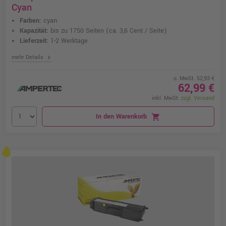
Cyan
Farben:
cyan
Kapazität:
bis zu 1750 Seiten
(ca. 3,6 Cent / Seite)
Lieferzeit:
1-2 Werktage
chevron_right
mehr Details
o. MwSt. 52,93 €
62,99 €
inkl. MwSt.
zzgl. Versand
In den Warenkorb
shopping_cart