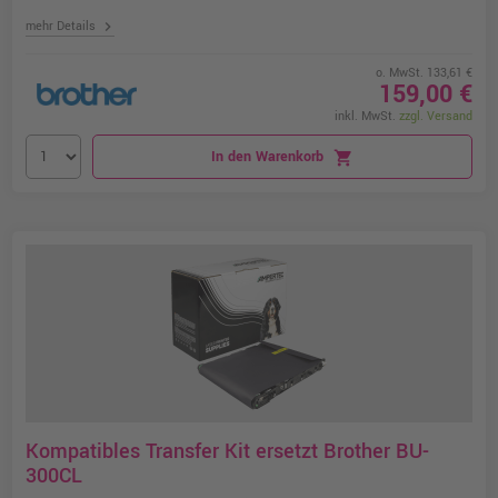
chevron_right
mehr Details
o. MwSt. 133,61 €
159,00 €
inkl. MwSt.
zzgl. Versand
In den Warenkorb
shopping_cart
Kompatibles Transfer Kit ersetzt Brother BU-
300CL