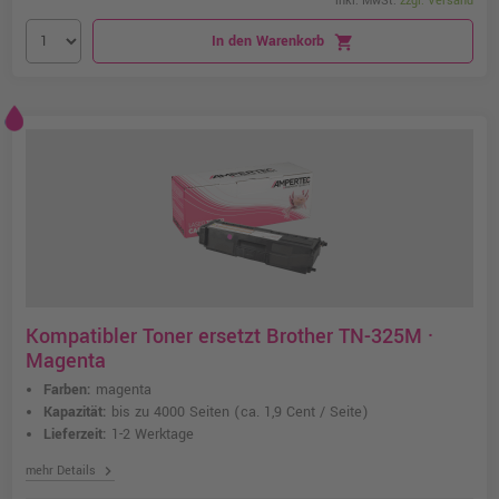
inkl. MwSt.
zzgl. Versand
In den Warenkorb
shopping_cart
Kompatibler Toner ersetzt Brother TN-325M ·
Magenta
Farben:
magenta
Kapazität:
bis zu 4000 Seiten
(ca. 1,9 Cent / Seite)
Lieferzeit:
1-2 Werktage
chevron_right
mehr Details