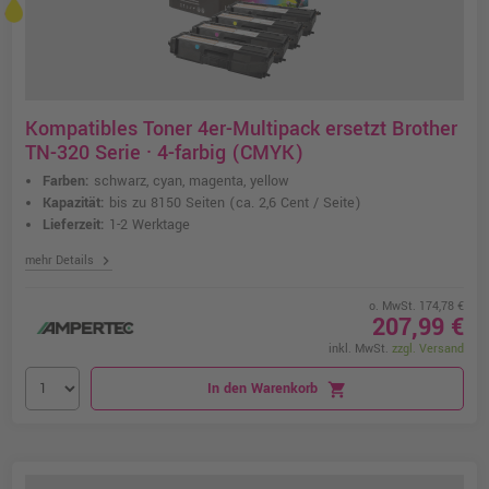
Kompatibles Toner 4er-Multipack ersetzt Brother
TN-320 Serie · 4-farbig (CMYK)
Farben:
schwarz, cyan, magenta, yellow
Kapazität:
bis zu 8150 Seiten
(ca. 2,6 Cent / Seite)
Lieferzeit:
1-2 Werktage
chevron_right
mehr Details
o. MwSt. 174,78 €
207,99 €
inkl. MwSt.
zzgl. Versand
In den Warenkorb
shopping_cart