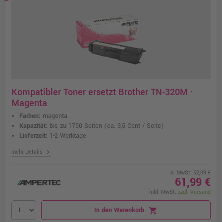
Kompatibler Toner ersetzt Brother TN-320M ·
Magenta
Farben:
magenta
Kapazität:
bis zu 1750 Seiten
(ca. 3,5 Cent / Seite)
Lieferzeit:
1-2 Werktage
chevron_right
mehr Details
o. MwSt. 52,09 €
61,99 €
inkl. MwSt.
zzgl. Versand
In den Warenkorb
shopping_cart