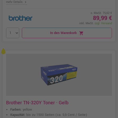
chevron_right
mehr Details
o. MwSt. 75,62 €
89,99 €
inkl. MwSt.
zzgl. Versand
In den Warenkorb
shopping_cart
Brother TN-320Y Toner · Gelb
Farben:
yellow
Kapazität:
bis zu 1500 Seiten
(ca. 5,9 Cent / Seite)