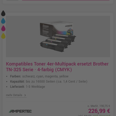
Kompatibles Toner 4er-Multipack ersetzt Brother
TN-325 Serie · 4-farbig (CMYK)
Farben:
schwarz, cyan, magenta, yellow
Kapazität:
bis zu 16500 Seiten
(ca. 1,4 Cent / Seite)
Lieferzeit:
1-3 Werktage
chevron_right
mehr Details
o. MwSt. 190,75 €
226,99 €