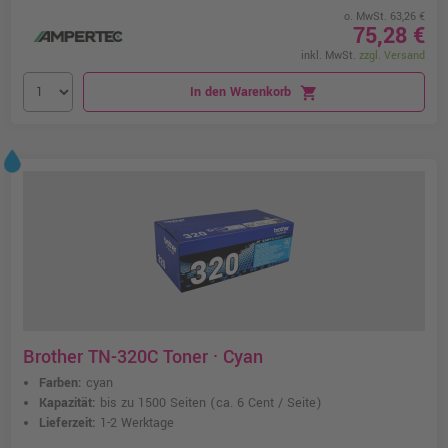
o. MwSt. 63,26 €
75,28 €
inkl. MwSt.
zzgl. Versand
In den Warenkorb
shopping_cart
Brother TN-320C Toner · Cyan
Farben:
cyan
Kapazität:
bis zu 1500 Seiten
(ca. 6 Cent / Seite)
Lieferzeit:
1-2 Werktage