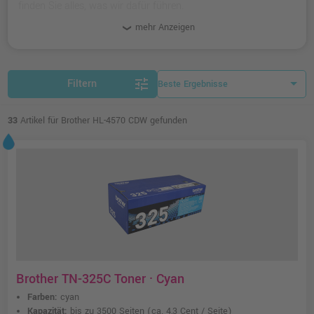
finden Sie alles, was wir dafür führen.
mehr Anzeigen
tune
Filtern
33
Artikel für Brother HL-4570 CDW gefunden
Brother TN-325C Toner · Cyan
Farben:
cyan
Kapazität:
bis zu 3500 Seiten
(ca. 4,3 Cent / Seite)