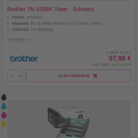
Brother TN-328BK Toner · Schwarz
Farben:
schwarz
Kapazität:
bis zu 6000 Seiten
(ca. 1,6 Cent / Seite)
Lieferzeit:
1-2 Werktage
chevron_right
mehr Details
o. MwSt. 82,34 €
97,98 €
inkl. MwSt.
zzgl. Versand
In den Warenkorb
shopping_cart