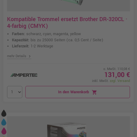
Kompatible Trommel ersetzt Brother DR-320CL ·
4-farbig (CMYK)
Farben:
schwarz, cyan, magenta, yellow
Kapazität:
bis zu 25000 Seiten
(ca. 0,5 Cent / Seite)
Lieferzeit:
1-2 Werktage
chevron_right
mehr Details
o. MwSt. 110,08 €
131,00 €
inkl. MwSt.
zzgl. Versand
In den Warenkorb
shopping_cart