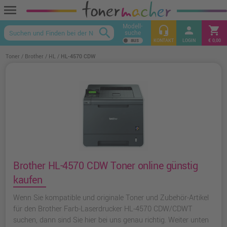
menu
Modell-
headset_mic
person
shopping_cart
search
suche
keyboard_arrow_up
KONTAKT
LOGIN
€ 0,00
Toner
Brother
HL
HL-4570 CDW
Brother HL-4570 CDW Toner online günstig
kaufen
Wenn Sie kompatible und originale Toner und Zubehör-Artikel
für den Brother Farb-Laserdrucker HL-4570 CDW/CDWT
suchen, dann sind Sie hier bei uns genau richtig. Weiter unten