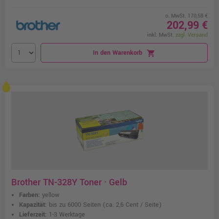
o. MwSt. 170,58 €
202,99 €
inkl. MwSt.
zzgl. Versand
In den Warenkorb
shopping_cart
Brother TN-328Y Toner · Gelb
Farben:
yellow
Kapazität:
bis zu 6000 Seiten
(ca. 2,6 Cent / Seite)
Lieferzeit:
1-3 Werktage