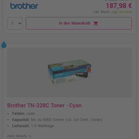
187,98 €
inkl. MwSt.
zzgl. Versand
In den Warenkorb
shopping_cart
Brother TN-328C Toner · Cyan
Farben:
cyan
Kapazität:
bis zu 6000 Seiten
(ca. 3,4 Cent / Seite)
Lieferzeit:
1-3 Werktage
chevron_right
mehr Details