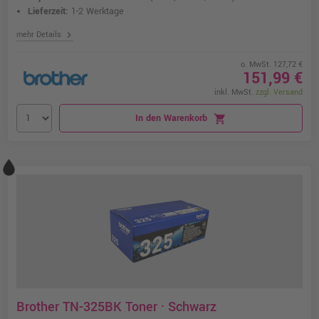
Lieferzeit:
1-2 Werktage
chevron_right
mehr Details
o. MwSt. 127,72 €
151,99 €
inkl. MwSt.
zzgl. Versand
In den Warenkorb
shopping_cart
Brother TN-325BK Toner · Schwarz