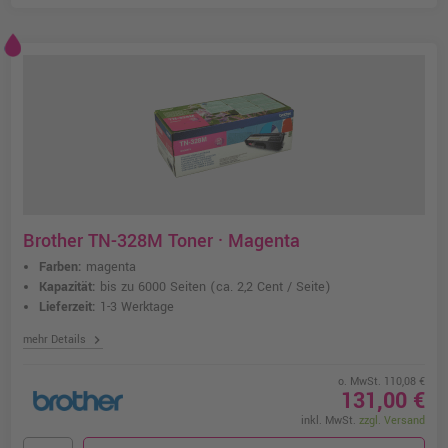
Brother TN-328M Toner · Magenta
Farben:
magenta
Kapazität:
bis zu 6000 Seiten
(ca. 2,2 Cent / Seite)
Lieferzeit:
1-3 Werktage
chevron_right
mehr Details
o. MwSt. 110,08 €
131,00 €
inkl. MwSt.
zzgl. Versand