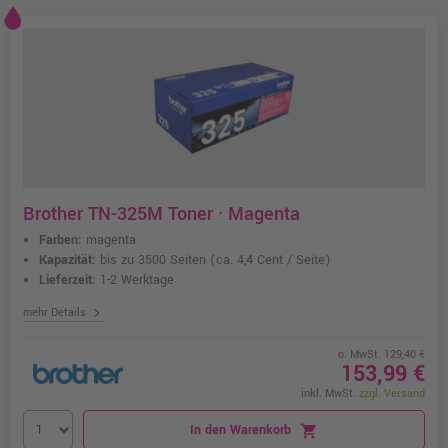
Brother TN-325M Toner · Magenta
Farben:
magenta
Kapazität:
bis zu 3500 Seiten
(ca. 4,4 Cent / Seite)
Lieferzeit:
1-2 Werktage
chevron_right
mehr Details
o. MwSt. 129,40 €
153,99 €
inkl. MwSt.
zzgl. Versand
In den Warenkorb
shopping_cart