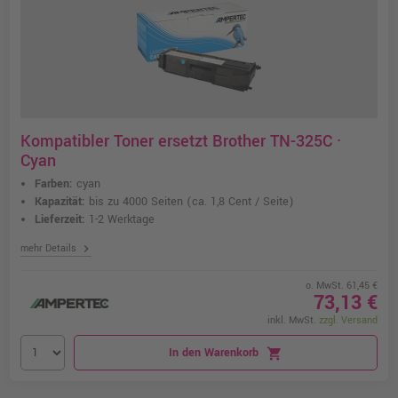
Kompatibler Toner ersetzt Brother TN-325C ·
Cyan
Farben:
cyan
Kapazität:
bis zu 4000 Seiten
(ca. 1,8 Cent / Seite)
Lieferzeit:
1-2 Werktage
chevron_right
mehr Details
o. MwSt. 61,45 €
73,13 €
inkl. MwSt.
zzgl. Versand
In den Warenkorb
shopping_cart