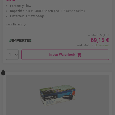
Farben:
yellow
Kapazität:
bis zu 4000 Seiten
(ca. 1,7 Cent / Seite)
Lieferzeit:
1-2 Werktage
chevron_right
mehr Details
o. MwSt. 58,11 €
69,15 €
inkl. MwSt.
zzgl. Versand
In den Warenkorb
shopping_cart