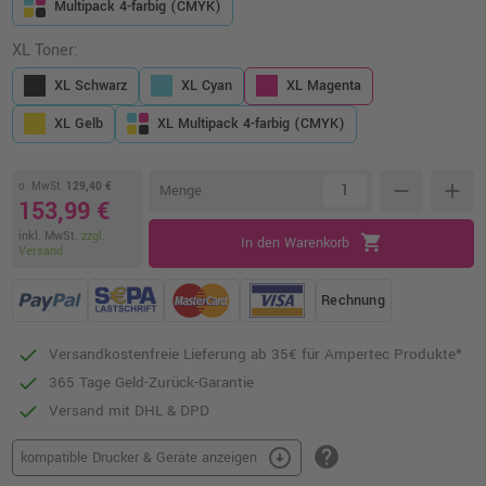
Multipack 4-farbig (CMYK)
XL Toner:
XL Schwarz
XL Cyan
XL Magenta
XL Gelb
XL Multipack 4-farbig (CMYK)
o. MwSt.
129,40 €
remove
add
Menge
153,99 €
inkl. MwSt.
zzgl.
shopping_cart
In den Warenkorb
Versand
Rechnung
Versandkostenfreie Lieferung ab 35€ für Ampertec Produkte*
365 Tage Geld-Zurück-Garantie
Versand mit DHL & DPD
help
arrow_circle_down
kompatible Drucker & Geräte anzeigen