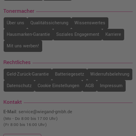
Tonermacher
Kompatibler Toner ersetzt Brother TN-
320BK · Schwarz
Über uns
Qualitätssicherung
Wissenswertes
o. MwSt.
37,81 €
44,99 €
Hausmarken-Garantie
Soziales Engagement
Karriere
shopping_cart
inkl. MwSt.
zzgl. Versand
Mit uns werben!
Kompatibler Toner ersetzt Brother TN-
Rechtliches
328BK · Schwarz
o. MwSt.
57,13 €
67,98 €
Geld-Zurück-Garantie
Batteriegesetz
Widerrufsbelehrung
shopping_cart
inkl. MwSt.
zzgl. Versand
Datenschutz
Cookie Einstellungen
AGB
Impressum
Brother TN-325Y Toner · Gelb
Kontakt
o. MwSt.
131,08 €
155,99 €
E-Mail:
service@wiegand-gmbh.de
shopping_cart
inkl. MwSt.
zzgl. Versand
(Mo - Do 8:00 bis 17:00 Uhr)
(Fr 8:00 bis 16:00 Uhr)