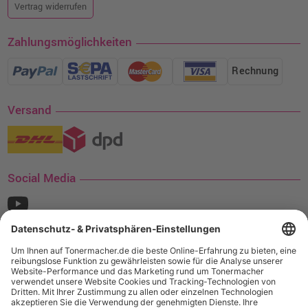
Vertrag widerrufen
Zahlungsmöglichkeiten
Rechnung
Versand
Social Media
¹ Nur gültig für den Versand innerhalb Deutschlands. Befindet sich ein Warenwert
von mindestens 35€ (inkl. Mwst.) an Ampertec Artikeln in Ihrem Warenkorb, ist der
Versand für Sie kostenfrei.