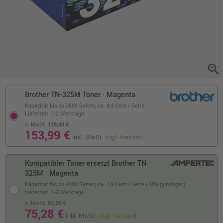
zoom_in
Brother TN-325M Toner · Magenta
Kapazität bis zu 3500 Seiten,
ca. 4,4 Cent / Seite
Lieferzeit: 1-2 Werktage
o. MwSt.
129,40 €
153,99 €
inkl. MwSt.
zzgl. Versand
Kompatibler Toner ersetzt Brother TN-
325M · Magenta
Kapazität bis zu 4000 Seiten,
ca. 1,9 Cent / Seite (58% günstiger)
Lieferzeit: 1-2 Werktage
o. MwSt.
63,26 €
75,28 €
inkl. MwSt.
zzgl. Versand