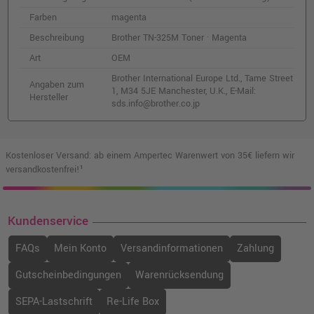
Farben
magenta
Brother TN-325C Toner · Cyan
Beschreibung
Brother TN-325M Toner · Magenta
o. MwSt.
127,72 €
151,99 €
shopping_cart
Art
OEM
inkl. MwSt.
zzgl. Versand
Brother International Europe Ltd., Tame Street
Angaben zum
1, M34 5JE Manchester, U.K., E-Mail:
Hersteller
sds.info@brother.co.jp
Brother TN-325BK Toner · Schwarz
o. MwSt.
63,02 €
74,99 €
shopping_cart
inkl. MwSt.
zzgl. Versand
Kostenloser Versand: ab einem Ampertec Warenwert von 35€ liefern wir
versandkostenfrei!¹
Brother TN-328C Toner · Cyan
o. MwSt.
170,58 €
202,99 €
Kundenservice
shopping_cart
inkl. MwSt.
zzgl. Versand
FAQs
Mein Konto
Versandinformationen
Zahlung
Brother TN-320C Toner · Cyan
Gutscheinbedingungen
Warenrücksendung
o. MwSt.
75,62 €
89,99 €
SEPA-Lastschrift
Re-Life Box
shopping_cart
inkl. MwSt.
zzgl. Versand