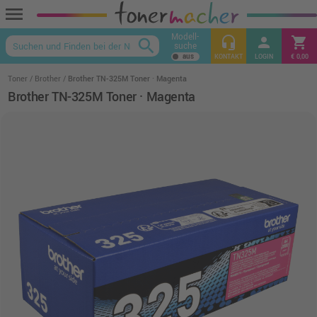
menu
Modell-
headset_mic
person
shopping_cart
search
suche
keyboard_arrow_up
KONTAKT
LOGIN
€ 0,00
Toner
Brother
Brother TN-325M Toner · Magenta
Brother TN-325M Toner · Magenta