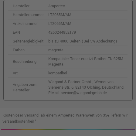
Hersteller
Ampertec
Herstellernummer
LT2065M/AM
Artikelnummer
LT2065M/AM
EAN
4260244852179
Seitenergiebigkeit
bis zu 4000 Seiten (Bei 5% Abdeckung)
Farben
magenta
Kompatibler Toner ersetzt Brother TN-325M ·
Beschreibung
Magenta
Art
kompatibel
Wiegand & Partner GmbH, Werner-von-
Angaben zum
Siemens-Str. 6, 82140 Olching, Deutschland,
Hersteller
E-Mail: service@wiegand-gmbh.de
Kostenloser Versand: ab einem Ampertec Warenwert von 35€ liefern wir
versandkostenfrei!¹