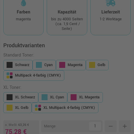
Farben
Kapazität
Lieferzeit
magenta
bis zu 4000 Seiten
1-2 Werktage
(ca. 1,9 Cent /
Seite)
Produktvarianten
Standard Toner:
Schwarz
Cyan
Magenta
Gelb
Multipack 4-farbig (CMYK)
XL Toner:
XL Schwarz
XL Cyan
XL Magenta
XL Gelb
XL Multipack 4-farbig (CMYK)
o. MwSt.
63,26 €
remove
add
Menge
75,28 €