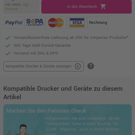
inkl. MwSt.
zzgl.
shopping_cart
In den Warenkorb
Versand
Rechnung
Versandkostenfreie Lieferung ab 35€ für Ampertec Produkte*
365 Tage Geld-Zurück-Garantie
Versand mit DHL & DPD
help
arrow_circle_down
kompatible Drucker & Geräte anzeigen
Kompatible Drucker und Geräte zu diesem
Artikel
Machen Sie den Patronen Check
Vergewissern Sie sich unbedingt, ob die
"Kompatibler Toner ersetzt Brother TN-
325M · Magenta" auch in Ihren Drucker
passt.