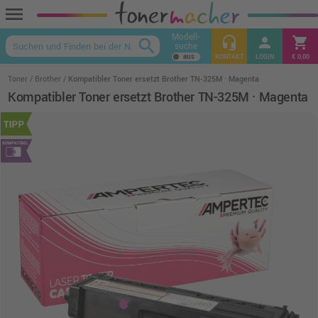
menu
Modell-
headset_mic
person
shopping_cart
search
suche
keyboard_arrow_up
KONTAKT
LOGIN
€ 0,00
Toner
Brother
Kompatibler Toner ersetzt Brother TN-325M · Magenta
Kompatibler Toner ersetzt Brother TN-325M · Magenta