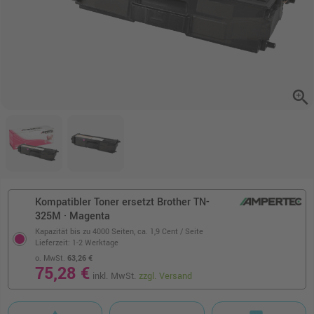
zoom_in
Kompatibler Toner ersetzt Brother TN-
325M · Magenta
Kapazität bis zu 4000 Seiten,
ca. 1,9 Cent / Seite
Lieferzeit: 1-2 Werktage
o. MwSt.
63,26 €
75,28 €
inkl. MwSt.
zzgl. Versand