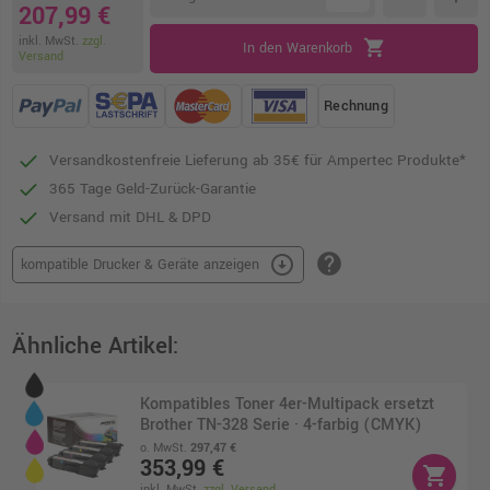
207,99 €
inkl. MwSt.
zzgl.
shopping_cart
In den Warenkorb
Versand
Rechnung
Versandkostenfreie Lieferung ab 35€ für Ampertec Produkte*
365 Tage Geld-Zurück-Garantie
Versand mit DHL & DPD
help
arrow_circle_down
kompatible Drucker & Geräte anzeigen
Ähnliche Artikel:
Kompatibles Toner 4er-Multipack ersetzt
Brother TN-328 Serie · 4-farbig (CMYK)
o. MwSt.
297,47 €
353,99 €
shopping_cart
inkl. MwSt.
zzgl. Versand