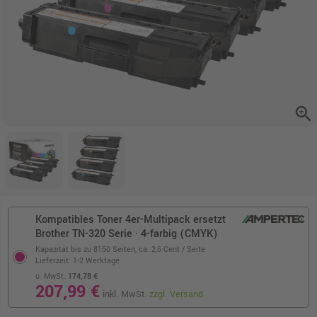
zoom_in
Kompatibles Toner 4er-Multipack ersetzt
Brother TN-320 Serie · 4-farbig (CMYK)
Kapazität bis zu 8150 Seiten,
ca. 2,6 Cent / Seite
Lieferzeit: 1-2 Werktage
o. MwSt.
174,78 €
207,99 €
inkl. MwSt.
zzgl. Versand