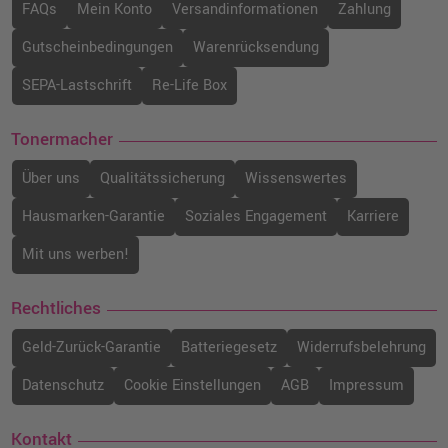
inkl. MwSt.
zzgl. Versand
FAQs
Mein Konto
Versandinformationen
Zahlung
Gutscheinbedingungen
Warenrücksendung
Kompatibles Transfer Kit ersetzt Brother
BU-300CL
SEPA-Lastschrift
Re-Life Box
o. MwSt.
68,06 €
80,99 €
shopping_cart
Tonermacher
inkl. MwSt.
zzgl. Versand
Über uns
Qualitätssicherung
Wissenswertes
Hausmarken-Garantie
Soziales Engagement
Karriere
Mit uns werben!
Rechtliches
Geld-Zurück-Garantie
Batteriegesetz
Widerrufsbelehrung
Datenschutz
Cookie Einstellungen
AGB
Impressum
Kontakt