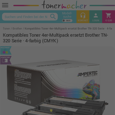
menu
Modell-
headset_mic
person
shopping_cart
search
suche
keyboard_arrow_up
KONTAKT
LOGIN
€ 0,00
Toner
Brother
Kompatibles Toner 4er-Multipack ersetzt Brother TN-320 Serie · 4-far
Kompatibles Toner 4er-Multipack ersetzt Brother TN-
320 Serie · 4-farbig (CMYK)