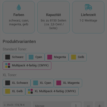
Farben
Kapazität
Lieferzeit
schwarz, cyan,
bis zu 8150 Seiten
1-2 Werktage
magenta, gelb
(ca. 2,6 Cent /
Seite)
Produktvarianten
Standard Toner:
Schwarz
Cyan
Magenta
Gelb
Multipack 4-farbig (CMYK)
XL Toner:
XL Schwarz
XL Cyan
XL Magenta
XL Gelb
XL Multipack 4-farbig (CMYK)
o. MwSt.
174,78 €
remove
add
Menge