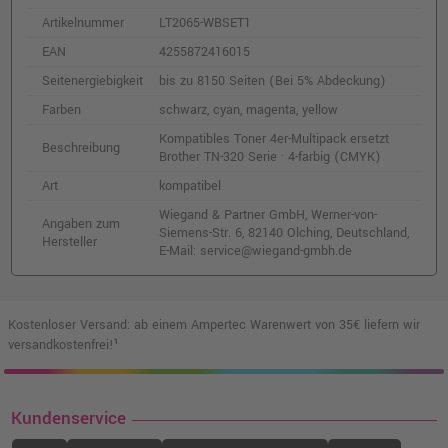
o. MwSt.
57,13 €
Artikelnummer
LT2065-WBSET1
67,98 €
shopping_cart
inkl. MwSt.
zzgl. Versand
EAN
4255872416015
Seitenergiebigkeit
bis zu 8150 Seiten (Bei 5% Abdeckung)
Kompatibler Toner ersetzt Brother TN-320Y
Farben
schwarz, cyan, magenta, yellow
· Gelb
Kompatibles Toner 4er-Multipack ersetzt
o. MwSt.
52,09 €
Beschreibung
Brother TN-320 Serie · 4-farbig (CMYK)
61,99 €
shopping_cart
inkl. MwSt.
zzgl. Versand
Art
kompatibel
Wiegand & Partner GmbH, Werner-von-
Angaben zum
Siemens-Str. 6, 82140 Olching, Deutschland,
Kompatibler Toner ersetzt Brother TN-328Y
Hersteller
E-Mail: service@wiegand-gmbh.de
· Gelb
o. MwSt.
86,55 €
102,99 €
shopping_cart
inkl. MwSt.
zzgl. Versand
Kostenloser Versand: ab einem Ampertec Warenwert von 35€ liefern wir
versandkostenfrei!¹
Kompatibler Resttonerbehälter ersetzt
Brother WT-300CL
Kundenservice
o. MwSt.
13,12 €
15,61 €
shopping_cart