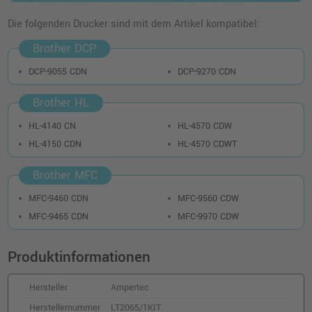
Kompatibler Toner ersetzt Brother TN-328M
· Magenta
Die folgenden Drucker sind mit dem Artikel kompatibel:
o. MwSt.
77,30 €
91,99 €
Brother DCP
shopping_cart
inkl. MwSt.
zzgl. Versand
DCP-9055 CDN
DCP-9270 CDN
Brother HL
Kompatibler Toner ersetzt Brother TN-320C
· Cyan
HL-4140 CN
HL-4570 CDW
o. MwSt.
52,93 €
62,99 €
HL-4150 CDN
HL-4570 CDWT
shopping_cart
inkl. MwSt.
zzgl. Versand
Brother MFC
Kompatibler Toner ersetzt Brother TN-
MFC-9460 CDN
MFC-9560 CDW
320BK · Schwarz
MFC-9465 CDN
MFC-9970 CDW
o. MwSt.
37,81 €
44,99 €
shopping_cart
inkl. MwSt.
zzgl. Versand
Produktinformationen
Hersteller
Ampertec
Kompatibler Toner ersetzt Brother TN-
328BK · Schwarz
Herstellernummer
LT2065/1KIT