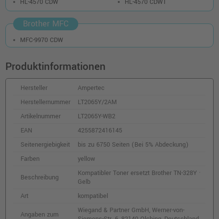
HL-4570 CDW
HL-4570 CDWT
Brother MFC
MFC-9970 CDW
Produktinformationen
Hersteller
Ampertec
Herstellernummer
LT2065Y/2AM
Artikelnummer
LT2065Y-WB2
EAN
4255872416145
Seitenergiebigkeit
bis zu 6750 Seiten (Bei 5% Abdeckung)
Farben
yellow
Kompatibler Toner ersetzt Brother TN-328Y ·
Beschreibung
Gelb
Art
kompatibel
Wiegand & Partner GmbH, Werner-von-
Angaben zum