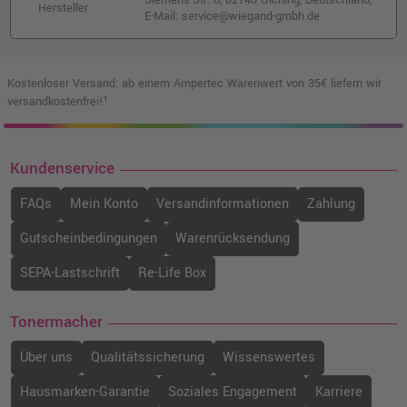
Siemens-Str. 6, 82140 Olching, Deutschland,
Hersteller
E-Mail: service@wiegand-gmbh.de
Kostenloser Versand: ab einem Ampertec Warenwert von 35€ liefern wir
versandkostenfrei!¹
Kundenservice
FAQs
Mein Konto
Versandinformationen
Zahlung
Gutscheinbedingungen
Warenrücksendung
SEPA-Lastschrift
Re-Life Box
Tonermacher
Über uns
Qualitätssicherung
Wissenswertes
Hausmarken-Garantie
Soziales Engagement
Karriere