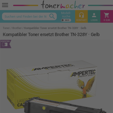
menu
Modell-
headset_mic
person
shopping_cart
search
suche
keyboard_arrow_up
KONTAKT
LOGIN
€ 0,00
Toner
Brother
Kompatibler Toner ersetzt Brother TN-328Y · Gelb
Kompatibler Toner ersetzt Brother TN-328Y · Gelb