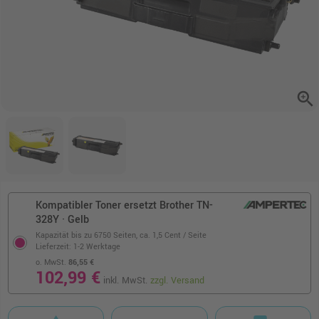
zoom_in
Kompatibler Toner ersetzt Brother TN-
328Y · Gelb
Kapazität bis zu 6750 Seiten,
ca. 1,5 Cent / Seite
Lieferzeit: 1-2 Werktage
o. MwSt.
86,55 €
102,99 €
inkl. MwSt.
zzgl. Versand