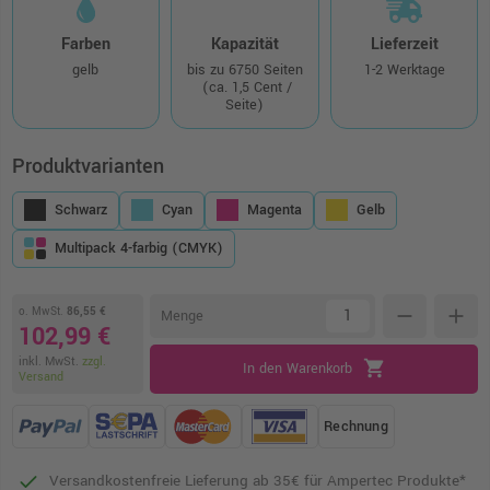
Farben
Kapazität
Lieferzeit
gelb
bis zu 6750 Seiten
1-2 Werktage
(ca. 1,5 Cent /
Seite)
Produktvarianten
Schwarz
Cyan
Magenta
Gelb
Multipack 4-farbig (CMYK)
o. MwSt.
86,55 €
remove
add
Menge
102,99 €
inkl. MwSt.
zzgl.
shopping_cart
In den Warenkorb
Versand
Rechnung
Versandkostenfreie Lieferung ab 35€ für Ampertec Produkte*