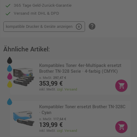
365 Tage Geld-Zurück-Garantie
Versand mit DHL & DPD
help
arrow_circle_down
kompatible Drucker & Geräte anzeigen
Ähnliche Artikel:
Kompatibles Toner 4er-Multipack ersetzt
Brother TN-328 Serie · 4-farbig (CMYK)
o. MwSt.
297,47 €
353,99 €
shopping_cart
inkl. MwSt.
zzgl. Versand
Kompatibler Toner ersetzt Brother TN-328C
· Cyan
o. MwSt.
117,64 €
139,99 €
shopping_cart
inkl. MwSt.
zzgl. Versand