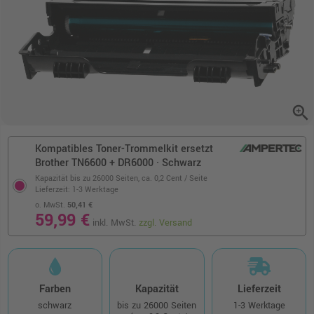
zoom_in
Kompatibles Toner-Trommelkit ersetzt
Brother TN6600 + DR6000 · Schwarz
Kapazität bis zu 26000 Seiten,
ca. 0,2 Cent / Seite
Lieferzeit: 1-3 Werktage
o. MwSt.
50,41 €
59,99 €
inkl. MwSt.
zzgl. Versand
Farben
Kapazität
Lieferzeit
schwarz
bis zu 26000 Seiten
1-3 Werktage