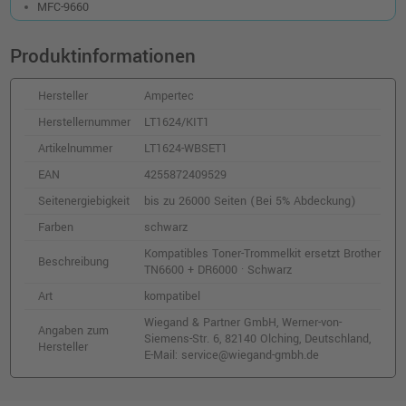
MFC-9660
Produktinformationen
Hersteller
Ampertec
Herstellernummer
LT1624/KIT1
Artikelnummer
LT1624-WBSET1
EAN
4255872409529
Seitenergiebigkeit
bis zu 26000 Seiten (Bei 5% Abdeckung)
Farben
schwarz
Kompatibles Toner-Trommelkit ersetzt Brother
Beschreibung
TN6600 + DR6000 · Schwarz
Art
kompatibel
Wiegand & Partner GmbH, Werner-von-
Angaben zum
Siemens-Str. 6, 82140 Olching, Deutschland,
Hersteller
E-Mail: service@wiegand-gmbh.de