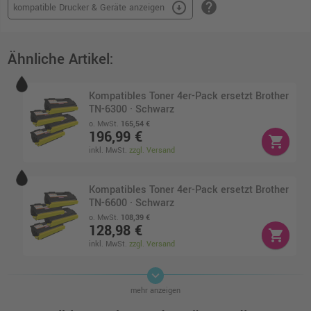
help
arrow_circle_down
kompatible Drucker & Geräte anzeigen
Ähnliche Artikel:
Kompatibles Toner 4er-Pack ersetzt Brother
TN-6300 · Schwarz
o. MwSt.
165,54 €
196,99 €
shopping_cart
inkl. MwSt.
zzgl. Versand
Kompatibles Toner 4er-Pack ersetzt Brother
TN-6600 · Schwarz
o. MwSt.
108,39 €
128,98 €
shopping_cart
inkl. MwSt.
zzgl. Versand
keyboard_arrow_down
4 Kompatible Trommeln ersetzt Brother DR-
mehr anzeigen
6000 Multipack schwarz