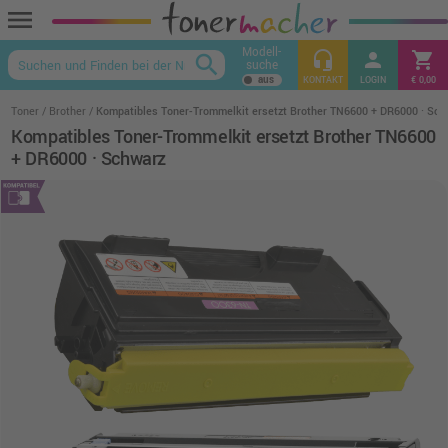
menu
Modell-
headset_mic
person
shopping_cart
search
suche
keyboard_arrow_up
KONTAKT
LOGIN
€ 0,00
Toner
Brother
Kompatibles Toner-Trommelkit ersetzt Brother TN6600 + DR6000 · Sch
Kompatibles Toner-Trommelkit ersetzt Brother TN6600
+ DR6000 · Schwarz