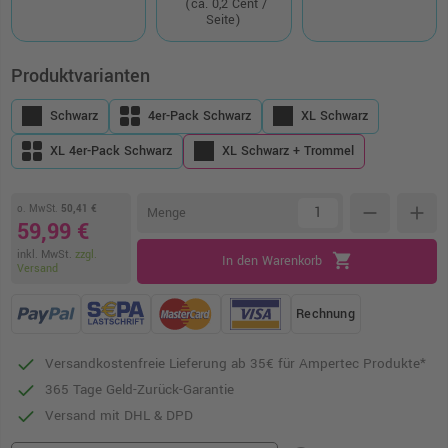
(ca. 0,2 Cent /
Seite)
Produktvarianten
Schwarz
4er-Pack Schwarz
XL Schwarz
XL 4er-Pack Schwarz
XL Schwarz + Trommel
o. MwSt.
50,41 €
remove
add
Menge
59,99 €
inkl. MwSt.
zzgl.
shopping_cart
In den Warenkorb
Versand
Rechnung
Versandkostenfreie Lieferung ab 35€ für Ampertec Produkte*
365 Tage Geld-Zurück-Garantie
Versand mit DHL & DPD