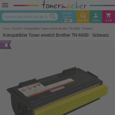
menu
Modell-
headset_mic
person
shopping_cart
search
suche
keyboard_arrow_up
KONTAKT
LOGIN
€ 0,00
Toner
Brother
Kompatibler Toner ersetzt Brother TN-6600 · Schwarz
Kompatibler Toner ersetzt Brother TN-6600 · Schwarz