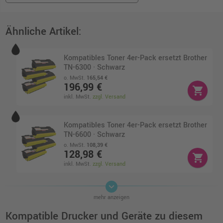
Ähnliche Artikel:
Kompatibles Toner 4er-Pack ersetzt Brother
TN-6300 · Schwarz
o. MwSt.
165,54 €
196,99 €
shopping_cart
inkl. MwSt.
zzgl. Versand
Kompatibles Toner 4er-Pack ersetzt Brother
TN-6600 · Schwarz
o. MwSt.
108,39 €
128,98 €
shopping_cart
inkl. MwSt.
zzgl. Versand
keyboard_arrow_down
4 Kompatible Trommeln ersetzt Brother DR-
mehr anzeigen
6000 Multipack schwarz
o. MwSt.
91,59 €
Kompatible Drucker und Geräte zu diesem
108,99 €