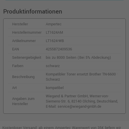
Produktinformationen
Hersteller
Ampertec
Herstellernummer
LT1624AM
Artikelnummer
LT1624-WB
EAN
4255872409536
Seitenergiebigkeit
bis zu 8000 Seiten (Bei 5% Abdeckung)
Farben
schwarz
Kompatibler Toner ersetzt Brother TN-6600 ·
Beschreibung
Schwarz
Art
kompatibel
Wiegand & Partner GmbH, Werner-von-
Angaben zum
Siemens-Str. 6, 82140 Olching, Deutschland,
Hersteller
E-Mail: service@wiegand-gmbh.de
Kostenloser Versand: ab einem Ampertec Warenwert von 35€ liefern wir