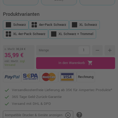
Produktvarianten
Schwarz
4er-Pack Schwarz
XL Schwarz
XL 4er-Pack Schwarz
XL Schwarz + Trommel
o. MwSt.
30,24 €
remove
add
Menge
35,99 €
inkl. MwSt.
zzgl.
shopping_cart
In den Warenkorb
Versand
Rechnung
Versandkostenfreie Lieferung ab 35€ für Ampertec Produkte*
365 Tage Geld-Zurück-Garantie
Versand mit DHL & DPD
help
arrow_circle_down
kompatible Drucker & Geräte anzeigen