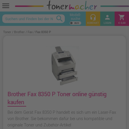
menu
Modell-
headset_mic
person
shopping_cart
search
suche
keyboard_arrow_up
KONTAKT
LOGIN
€ 0,00
Toner
Brother
Fax
Fax 8350 P
Brother Fax 8350 P Toner online günstig
kaufen
Bei dem Gerät Fax 8350 P handelt es sich um ein Laser-Fax
von Brother. Sie bekommen dafür bei uns kompatible und
originale Toner und Zubehör-Artikel