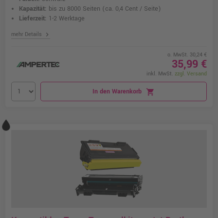
Kapazität:
bis zu 8000 Seiten
(ca. 0,4 Cent / Seite)
Lieferzeit:
1-2 Werktage
chevron_right
mehr Details
o. MwSt. 30,24 €
35,99 €
inkl. MwSt.
zzgl. Versand
In den Warenkorb
shopping_cart