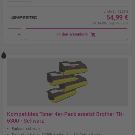
o. MwSt. 46,21 €
54,99 €
inkl. MwSt.
zzgl. Versand
In den Warenkorb
shopping_cart
Kompatibles Toner 4er-Pack ersetzt Brother TN-
6300 · Schwarz
Farben:
schwarz
Kapazität:
bis zu 12000 Seiten
(ca. 1,6 Cent / Seite)