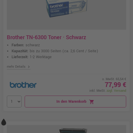
Brother TN-6300 Toner · Schwarz
Farben:
schwarz
Kapazität:
bis zu 3000 Seiten
(ca. 2,6 Cent / Seite)
Lieferzeit:
1-2 Werktage
chevron_right
mehr Details
o. MwSt. 65,54 €
77,99 €
inkl. MwSt.
zzgl. Versand
In den Warenkorb
shopping_cart