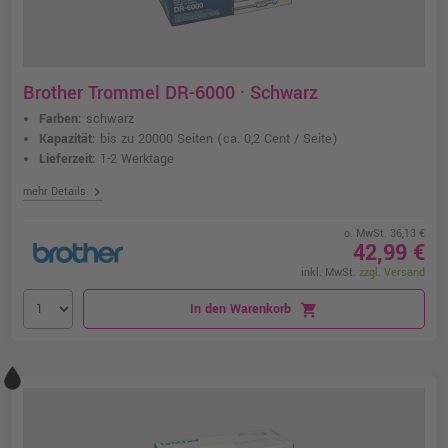
Brother Trommel DR-6000 · Schwarz
Farben:
schwarz
Kapazität:
bis zu 20000 Seiten
(ca. 0,2 Cent / Seite)
Lieferzeit:
1-2 Werktage
chevron_right
mehr Details
o. MwSt. 36,13 €
42,99 €
inkl. MwSt.
zzgl. Versand
In den Warenkorb
shopping_cart