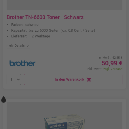
Brother TN-6600 Toner · Schwarz
Farben:
schwarz
Kapazität:
bis zu 6000 Seiten
(ca. 0,8 Cent / Seite)
Lieferzeit:
1-2 Werktage
chevron_right
mehr Details
o. MwSt. 42,85 €
50,99 €
inkl. MwSt.
zzgl. Versand
In den Warenkorb
shopping_cart