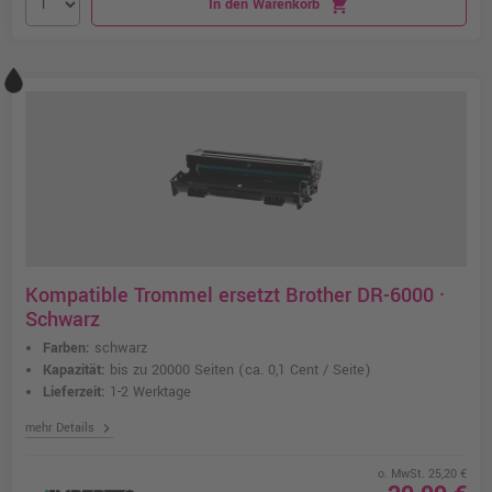
In den Warenkorb
shopping_cart
Kompatible Trommel ersetzt Brother DR-6000 ·
Schwarz
Farben:
schwarz
Kapazität:
bis zu 20000 Seiten
(ca. 0,1 Cent / Seite)
Lieferzeit:
1-2 Werktage
chevron_right
mehr Details
o. MwSt. 25,20 €