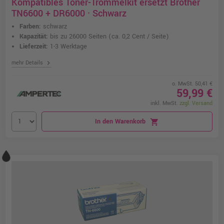
Kompatibles Toner-Trommelkit ersetzt Brother
TN6600 + DR6000 · Schwarz
Farben:
schwarz
Kapazität:
bis zu 26000 Seiten
(ca. 0,2 Cent / Seite)
Lieferzeit:
1-3 Werktage
chevron_right
mehr Details
o. MwSt. 50,41 €
59,99 €
inkl. MwSt.
zzgl. Versand
In den Warenkorb
shopping_cart