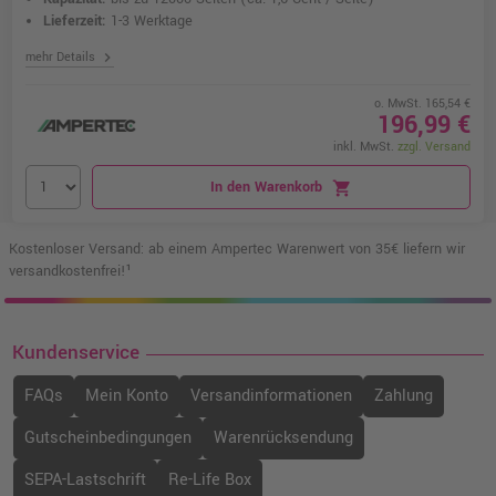
Lieferzeit:
1-3 Werktage
chevron_right
mehr Details
o. MwSt. 165,54 €
196,99 €
inkl. MwSt.
zzgl. Versand
In den Warenkorb
shopping_cart
Kostenloser Versand: ab einem Ampertec Warenwert von 35€ liefern wir
versandkostenfrei!¹
Kundenservice
FAQs
Mein Konto
Versandinformationen
Zahlung
Gutscheinbedingungen
Warenrücksendung
SEPA-Lastschrift
Re-Life Box