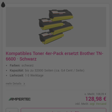
Kompatibles Toner 4er-Pack ersetzt Brother TN-
6600 · Schwarz
Farben:
schwarz
Kapazität:
bis zu 32000 Seiten
(ca. 0,4 Cent / Seite)
Lieferzeit:
1-3 Werktage
chevron_right
mehr Details
o. MwSt. 108,39 €
128,98 €
inkl. MwSt.
zzgl. Versand