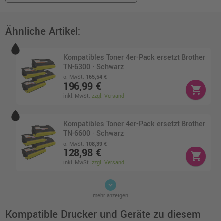
Ähnliche Artikel:
Kompatibles Toner 4er-Pack ersetzt Brother
TN-6300 · Schwarz
o. MwSt.
165,54 €
196,99 €
shopping_cart
inkl. MwSt.
zzgl. Versand
Kompatibles Toner 4er-Pack ersetzt Brother
TN-6600 · Schwarz
o. MwSt.
108,39 €
128,98 €
shopping_cart
inkl. MwSt.
zzgl. Versand
keyboard_arrow_down
4 Kompatible Trommeln ersetzt Brother DR-
mehr anzeigen
6000 Multipack schwarz
o. MwSt.
91,59 €
Kompatible Drucker und Geräte zu diesem
108,99 €