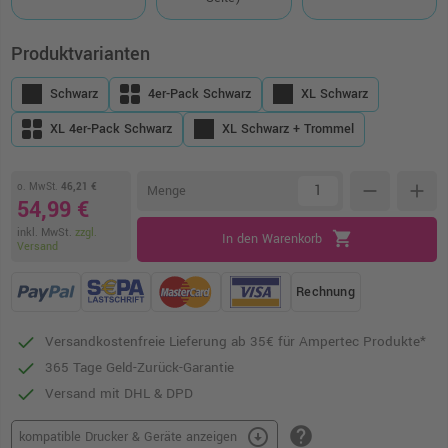
Produktvarianten
Schwarz
4er-Pack Schwarz
XL Schwarz
XL 4er-Pack Schwarz
XL Schwarz + Trommel
o. MwSt.
46,21 €
remove
add
Menge
54,99 €
inkl. MwSt.
zzgl.
shopping_cart
In den Warenkorb
Versand
Rechnung
Versandkostenfreie Lieferung ab 35€ für Ampertec Produkte*
365 Tage Geld-Zurück-Garantie
Versand mit DHL & DPD
help
arrow_circle_down
kompatible Drucker & Geräte anzeigen