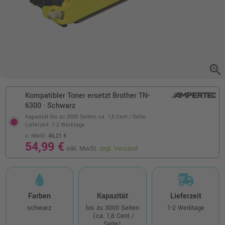
zoom_in
Kompatibler Toner ersetzt Brother TN-
6300 · Schwarz
Kapazität bis zu 3000 Seiten,
ca. 1,8 Cent / Seite
Lieferzeit: 1-2 Werktage
o. MwSt.
46,21 €
54,99 €
inkl. MwSt.
zzgl. Versand
Farben
Kapazität
Lieferzeit
schwarz
bis zu 3000 Seiten
1-2 Werktage
(ca. 1,8 Cent /
Seite)