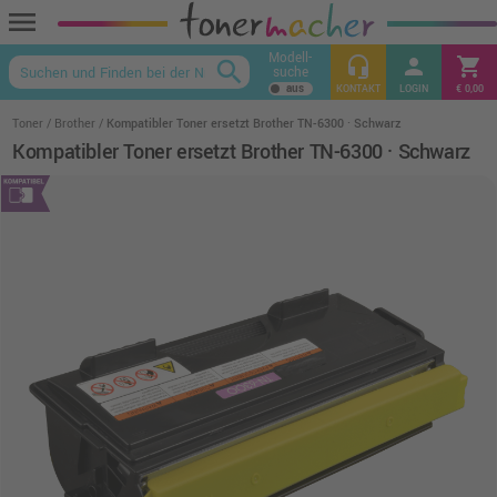
menu
Modell-
headset_mic
person
shopping_cart
search
suche
keyboard_arrow_up
KONTAKT
LOGIN
€ 0,00
Toner
Brother
Kompatibler Toner ersetzt Brother TN-6300 · Schwarz
Kompatibler Toner ersetzt Brother TN-6300 · Schwarz