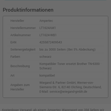
Produktinformationen
Hersteller
Ampertec
Herstellernummer
LT1624AM1
Artikelnummer
LT1624-WB1
EAN
4255872409543
Seitenergiebigkeit
bis zu 3000 Seiten (Bei 5% Abdeckung)
Farben
schwarz
Kompatibler Toner ersetzt Brother TN-6300 ·
Beschreibung
Schwarz
Art
kompatibel
Wiegand & Partner GmbH, Werner-von-
Angaben zum
Siemens-Str. 6, 82140 Olching, Deutschland,
Hersteller
E-Mail: service@wiegand-gmbh.de
Kostenloser Versand: ab einem Ampertec Warenwert von 35€ liefern wir