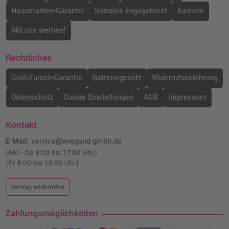
Hausmarken-Garantie
Soziales Engagement
Karriere
Canon PFI-3100PC Druckerpatrone
(6429C001) · Foto-Cyan
Mit uns werben!
o. MwSt.
76,46 €
90,99 €
shopping_cart
inkl. MwSt.
zzgl. Versand
Rechtliches
Geld-Zurück-Garantie
Batteriegesetz
Widerrufsbelehrung
Canon PFI-3700B Druckerpatrone
(6450C001) · Blau
Datenschutz
Cookie Einstellungen
AGB
Impressum
o. MwSt.
273,10 €
324,99 €
shopping_cart
inkl. MwSt.
zzgl. Versand
Kontakt
E-Mail:
service@wiegand-gmbh.de
Canon PFI-3700C Druckerpatrone
(Mo - Do 8:00 bis 17:00 Uhr)
(6445C001) · Cyan
(Fr 8:00 bis 16:00 Uhr)
o. MwSt.
273,10 €
324,99 €
shopping_cart
Vertrag widerrufen
inkl. MwSt.
zzgl. Versand
Zahlungsmöglichkeiten
Canon PFI-3300PGY Druckerpatrone
(6442C001) · Photo Grau