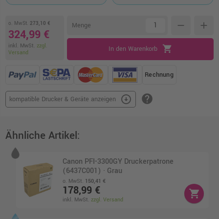
o. MwSt.
273,10 €
remove
add
Menge
324,99 €
inkl. MwSt.
zzgl.
shopping_cart
In den Warenkorb
Versand
Rechnung
help
arrow_circle_down
kompatible Drucker & Geräte anzeigen
Ähnliche Artikel:
Canon PFI-3300GY Druckerpatrone
(6437C001) · Grau
o. MwSt.
150,41 €
178,99 €
shopping_cart
inkl. MwSt.
zzgl. Versand