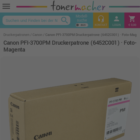
menu
Modell-
headset_mic
person
shopping_cart
search
suche
keyboard_arrow_up
KONTAKT
LOGIN
€ 0,00
Druckerpatronen
Canon
Canon PFI-3700PM Druckerpatrone (6452C001) · Foto-Mage
Canon PFI-3700PM Druckerpatrone (6452C001) · Foto-
Magenta