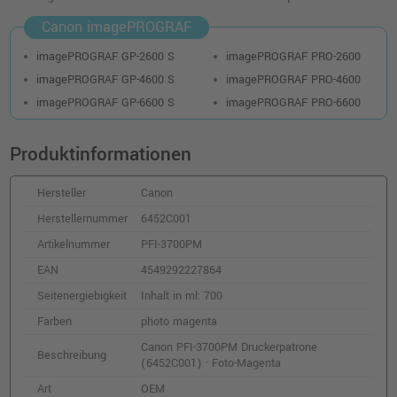
o. MwSt.
273,10 €
324,99 €
Canon imagePROGRAF
shopping_cart
inkl. MwSt.
zzgl. Versand
imagePROGRAF GP-2600 S
imagePROGRAF PRO-2600
imagePROGRAF GP-4600 S
imagePROGRAF PRO-4600
Canon PFI-3700PC Druckerpatrone
imagePROGRAF GP-6600 S
imagePROGRAF PRO-6600
(6451C001) · Foto-Cyan
o. MwSt.
273,10 €
324,99 €
Produktinformationen
shopping_cart
inkl. MwSt.
zzgl. Versand
Hersteller
Canon
Canon PFI-3100PGY Druckerpatrone
Herstellernummer
6452C001
(6431C001) · Photo Grau
Artikelnummer
PFI-3700PM
o. MwSt.
76,46 €
90,99 €
EAN
4549292227864
shopping_cart
inkl. MwSt.
zzgl. Versand
Seitenergiebigkeit
Inhalt in ml: 700
Farben
photo magenta
Canon PFI-3300PBK Druckerpatrone
Canon PFI-3700PM Druckerpatrone
(6433C001) · Fotoschwarz
Beschreibung
(6452C001) · Foto-Magenta
o. MwSt.
150,41 €
178,99 €
Art
OEM
shopping_cart