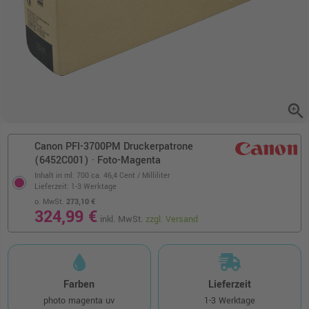
zoom_in
Canon PFI-3700PM Druckerpatrone
(6452C001) · Foto-Magenta
Inhalt in ml: 700
ca. 46,4 Cent / Milliliter
Lieferzeit: 1-3 Werktage
o. MwSt.
273,10 €
324,99 €
inkl. MwSt.
zzgl. Versand
Farben
Lieferzeit
photo magenta uv
1-3 Werktage