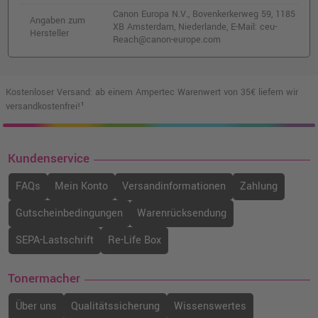
inkl. MwSt.
zzgl. Versand
Canon Europa N.V., Bovenkerkerweg 59, 1185
Angaben zum
XB Amsterdam, Niederlande, E-Mail: ceu-
Hersteller
Reach@canon-europe.com
Canon PFI-3100Y Druckerpatrone
(6425C001) · Gelb
o. MwSt.
76,46 €
90,99 €
shopping_cart
Kostenloser Versand: ab einem Ampertec Warenwert von 35€ liefern wir
inkl. MwSt.
zzgl. Versand
versandkostenfrei!¹
Canon PFI-3700M Druckerpatrone
(6446C001) · Magenta
Kundenservice
o. MwSt.
228,56 €
271,99 €
FAQs
Mein Konto
Versandinformationen
Zahlung
shopping_cart
inkl. MwSt.
zzgl. Versand
Gutscheinbedingungen
Warenrücksendung
Canon PFI-3100GY Druckerpatrone
SEPA-Lastschrift
Re-Life Box
(6426C001) · Grau
o. MwSt.
76,46 €
Tonermacher
90,99 €
shopping_cart
inkl. MwSt.
zzgl. Versand
Über uns
Qualitätssicherung
Wissenswertes