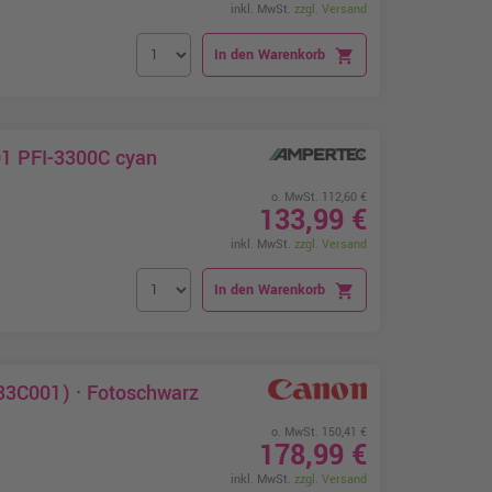
inkl. MwSt.
zzgl. Versand
In den Warenkorb
shopping_cart
01 PFI-3300C cyan
o. MwSt. 112,60 €
133,99 €
inkl. MwSt.
zzgl. Versand
In den Warenkorb
shopping_cart
33C001) · Fotoschwarz
o. MwSt. 150,41 €
178,99 €
inkl. MwSt.
zzgl. Versand