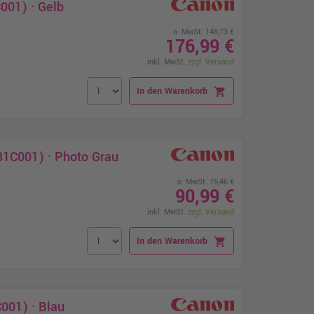
001) · Gelb
o. MwSt. 148,73 €
176,99 €
inkl. MwSt.
zzgl. Versand
In den Warenkorb
shopping_cart
1C001) · Photo Grau
o. MwSt. 76,46 €
90,99 €
inkl. MwSt.
zzgl. Versand
In den Warenkorb
shopping_cart
001) · Blau