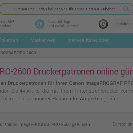
search
ei ab 35€¹
Ganze 365 Tage
Übersichtli
rodukte)
Geld-zurück-Garantie
tiketten
Markenwelt
weitere Kategorien
2.
3.
PROGRAF PRO-2600
-2600 Druckerpatronen online gün
en Druckerpatronen für Ihren Canon imagePROGRAF PR
inden Sie 44 Artikel die mit Ihrem Tintenstrahldrucker kom
ählen oder zu
unserer Hausmarke Ampertec
greifen.
Darstellun
 für Canon imagePROGRAF PRO-2600 gefunden