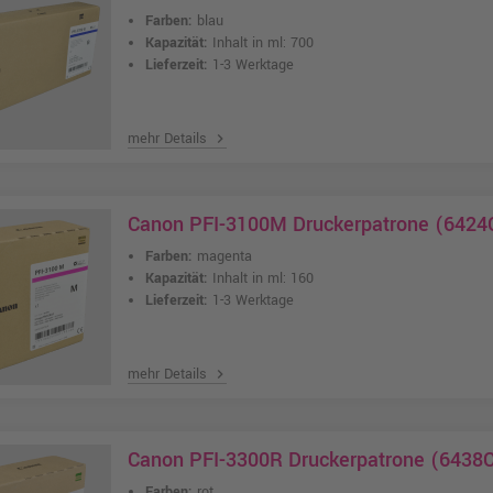
Farben:
blau
Kapazität:
Inhalt in ml: 700
Lieferzeit:
1-3 Werktage
mehr Details
chevron_right
Canon PFI-3100M Druckerpatrone (6424
Farben:
magenta
Kapazität:
Inhalt in ml: 160
Lieferzeit:
1-3 Werktage
mehr Details
chevron_right
Canon PFI-3300R Druckerpatrone (6438C
Farben:
rot