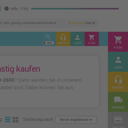
info
Hilfe / FAQ
ch, sehr günstig und anwenderfreundlich
Uwe W.
star
star
star
star
star
search
headset_mic
person
shopping_cart
shopping_cart
KONTAKT
LOGIN
€ 0,00
€ 0,00
person
stig kaufen
LOGIN
headset_mic
O-2600
? Dann werden Sie in unserem
patibel sind. Dabei können Sie aus
KONTAKT
local_shipping
VERSAND
credit_card
g:
Sortierung nach:
ZAHLUNG