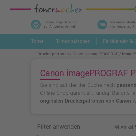
Lebenslange Garantie
Versandkostenfr
auf Ampertec Artikel
(für Ampertec P
In 3 einfachen Schritten ihr Druckermodell
Toner
Tintenpatronen
Farbbänder & E
1.
und alle dazu passenden Artikel finden ➤
Druckerpatronen
Canon
imagePROGRAF
image
Canon imagePROGRAF PRO
Sie sind auf der der Suche nach
passend
Online-Shop garantiert fündig. Bei uns f
originalen Druckerpatronen von Canon
w
Filter anwenden
44
Artikel