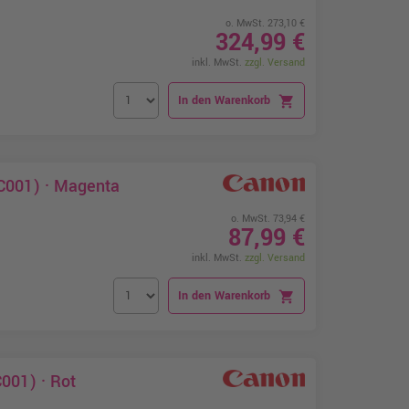
o. MwSt. 273,10 €
324,99 €
inkl. MwSt.
zzgl. Versand
In den Warenkorb
shopping_cart
C001) · Magenta
o. MwSt. 73,94 €
87,99 €
inkl. MwSt.
zzgl. Versand
In den Warenkorb
shopping_cart
001) · Rot