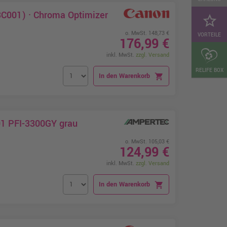
C001) · Chroma Optimizer
star_border
o. MwSt. 148,73 €
VORTEILE
176,99 €
inkl. MwSt.
zzgl. Versand
RELIFE BOX
In den Warenkorb
shopping_cart
01 PFI-3300GY grau
o. MwSt. 105,03 €
124,99 €
inkl. MwSt.
zzgl. Versand
In den Warenkorb
shopping_cart