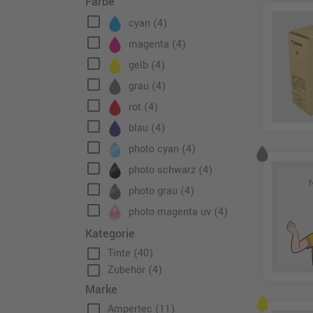
Farbe
check_box_outline_blank
cyan
(4)
check_box_outline_blank
magenta
(4)
check_box_outline_blank
gelb
(4)
check_box_outline_blank
grau
(4)
check_box_outline_blank
rot
(4)
check_box_outline_blank
blau
(4)
check_box_outline_blank
photo cyan
(4)
check_box_outline_blank
photo schwarz
(4)
check_box_outline_blank
photo grau
(4)
check_box_outline_blank
photo magenta uv
(4)
Kategorie
check_box_outline_blank
Tinte
(40)
check_box_outline_blank
Zubehör
(4)
Marke
check_box_outline_blank
Ampertec
(11)