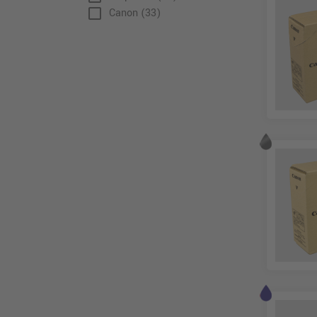
check_box_outline_blank
Canon
(33)