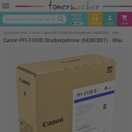
menu
Modell-
headset_mic
person
shopping_cart
search
suche
keyboard_arrow_up
KONTAKT
LOGIN
€ 0,00
Druckerpatronen
Canon
Canon PFI-3100B Druckerpatrone (6428C001) · Blau
Canon PFI-3100B Druckerpatrone (6428C001) · Blau