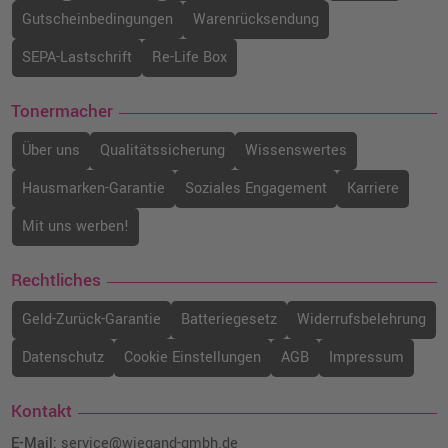
Gutscheinbedingungen
Warenrücksendung
Canon PFI-3700M Druckerpatrone
SEPA-Lastschrift
Re-Life Box
(6446C001) · Magenta
o. MwSt.
228,56 €
Tonermacher
271,99 €
shopping_cart
inkl. MwSt.
zzgl. Versand
Über uns
Qualitätssicherung
Wissenswertes
Hausmarken-Garantie
Soziales Engagement
Karriere
Canon PFI-3100GY Druckerpatrone
(6426C001) · Grau
Mit uns werben!
o. MwSt.
76,46 €
90,99 €
shopping_cart
inkl. MwSt.
zzgl. Versand
Rechtliches
Geld-Zurück-Garantie
Batteriegesetz
Widerrufsbelehrung
Canon PFI-3100PC Druckerpatrone
(6429C001) · Foto-Cyan
Datenschutz
Cookie Einstellungen
AGB
Impressum
o. MwSt.
76,46 €
90,99 €
shopping_cart
inkl. MwSt.
zzgl. Versand
Kontakt
E-Mail:
service@wiegand-gmbh.de