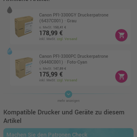
Canon PFI-3300GY Druckerpatrone
(6437C001) · Grau
o. MwSt.
150,41 €
178,99 €
shopping_cart
inkl. MwSt.
zzgl. Versand
Canon PFI-3300PC Druckerpatrone
(6440C001) · Foto-Cyan
o. MwSt.
147,89 €
175,99 €
shopping_cart
inkl. MwSt.
zzgl. Versand
keyboard_arrow_down
Kompatible Tinte ersetzt Canon 6442C001
mehr anzeigen
PFI-3300PGY photo grau
o. MwSt.
104,19 €
Kompatible Drucker und Geräte zu diesem
123,99 €
shopping_cart
Artikel
inkl. MwSt.
zzgl. Versand
Machen Sie den Patronen Check