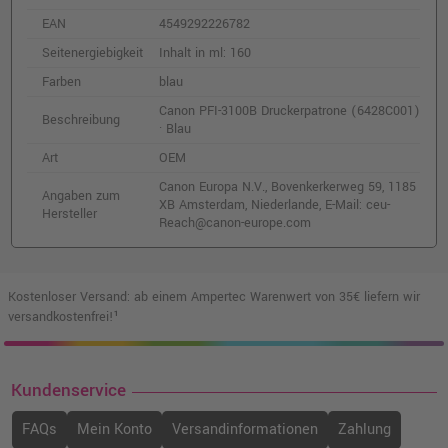
o. MwSt.
273,10 €
324,99 €
EAN
4549292226782
shopping_cart
inkl. MwSt.
zzgl. Versand
Seitenergiebigkeit
Inhalt in ml: 160
Farben
blau
Canon PFI-3100PGY Druckerpatrone
Canon PFI-3100B Druckerpatrone (6428C001)
(6431C001) · Photo Grau
Beschreibung
· Blau
o. MwSt.
76,46 €
90,99 €
Art
OEM
shopping_cart
inkl. MwSt.
zzgl. Versand
Canon Europa N.V., Bovenkerkerweg 59, 1185
Angaben zum
XB Amsterdam, Niederlande, E-Mail: ceu-
Hersteller
Reach@canon-europe.com
Canon PFI-3300PBK Druckerpatrone
(6433C001) · Fotoschwarz
o. MwSt.
150,41 €
178,99 €
shopping_cart
Kostenloser Versand: ab einem Ampertec Warenwert von 35€ liefern wir
inkl. MwSt.
zzgl. Versand
versandkostenfrei!¹
Canon PFI-3100Y Druckerpatrone
(6425C001) · Gelb
Kundenservice
o. MwSt.
76,46 €
90,99 €
FAQs
Mein Konto
Versandinformationen
Zahlung
shopping_cart
inkl. MwSt.
zzgl. Versand