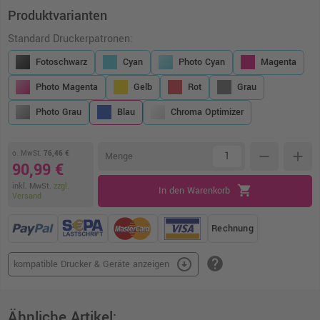
Produktvarianten
Standard Druckerpatronen:
Fotoschwarz
Cyan
Photo Cyan
Magenta
Photo Magenta
Gelb
Rot
Grau
Photo Grau
Blau
Chroma Optimizer
o. MwSt.
76,46 €
remove
add
Menge
90,99 €
inkl. MwSt.
zzgl.
shopping_cart
In den Warenkorb
Versand
Rechnung
help
arrow_circle_down
kompatible Drucker & Geräte anzeigen
Ähnliche Artikel: