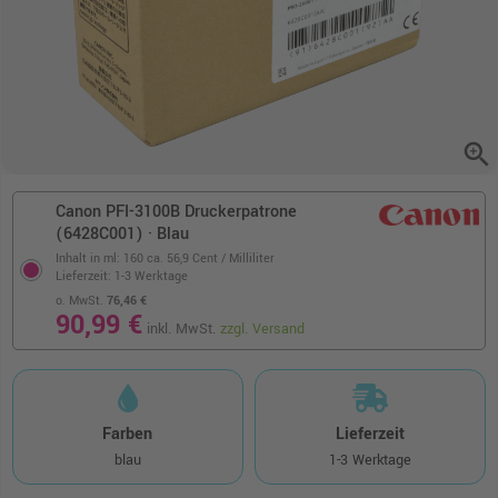
zoom_in
Canon PFI-3100B Druckerpatrone
(6428C001) · Blau
Inhalt in ml: 160
ca. 56,9 Cent / Milliliter
Lieferzeit: 1-3 Werktage
o. MwSt.
76,46 €
90,99 €
inkl. MwSt.
zzgl. Versand
Farben
Lieferzeit
blau
1-3 Werktage