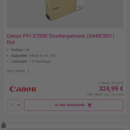
Canon PFI-3700R Druckerpatrone (6449C001) ·
Rot
Farben:
rot
Kapazität:
Inhalt in ml: 700
Lieferzeit:
1-3 Werktage
chevron_right
mehr Details
o. MwSt. 273,10 €
324,99 €
inkl. MwSt.
zzgl. Versand
In den Warenkorb
shopping_cart