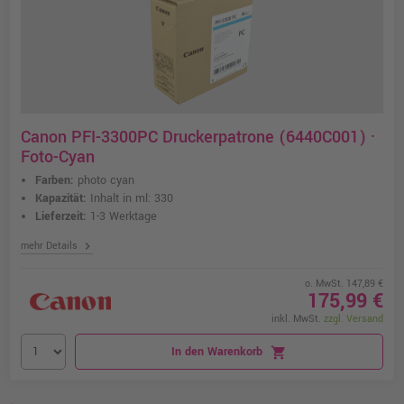
Canon PFI-3300PC Druckerpatrone (6440C001) ·
Foto-Cyan
Farben:
photo cyan
Kapazität:
Inhalt in ml: 330
Lieferzeit:
1-3 Werktage
chevron_right
mehr Details
o. MwSt. 147,89 €
175,99 €
inkl. MwSt.
zzgl. Versand
In den Warenkorb
shopping_cart