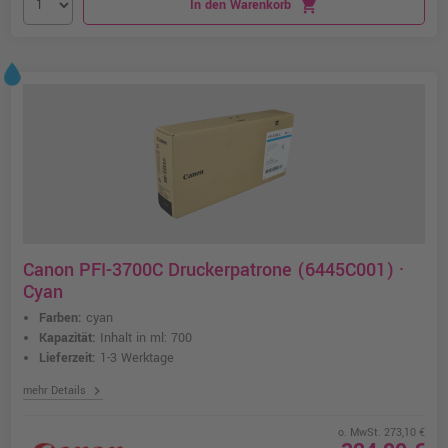
In den Warenkorb
shopping_cart
Canon PFI-3700C Druckerpatrone (6445C001) ·
Cyan
Farben:
cyan
Kapazität:
Inhalt in ml: 700
Lieferzeit:
1-3 Werktage
chevron_right
mehr Details
o. MwSt. 273,10 €