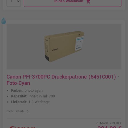
In den Warenkorb
shopping_cart
Canon PFI-3700PC Druckerpatrone (6451C001) ·
Foto-Cyan
Farben:
photo cyan
Kapazität:
Inhalt in ml: 700
Lieferzeit:
1-3 Werktage
chevron_right
mehr Details
o. MwSt. 273,10 €