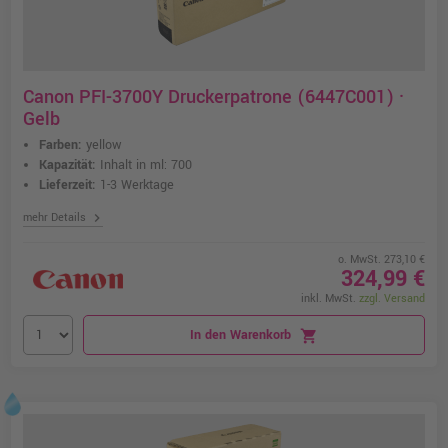
Canon PFI-3700Y Druckerpatrone (6447C001) ·
Gelb
Farben:
yellow
Kapazität:
Inhalt in ml: 700
Lieferzeit:
1-3 Werktage
chevron_right
mehr Details
o. MwSt. 273,10 €
324,99 €
inkl. MwSt.
zzgl. Versand
In den Warenkorb
shopping_cart