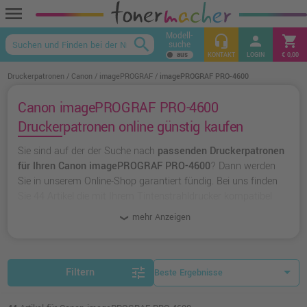
menu
Modell-
headset_mic
person
shopping_cart
search
suche
keyboard_arrow_up
KONTAKT
LOGIN
€ 0,00
Druckerpatronen
Canon
imagePROGRAF
imagePROGRAF PRO-4600
Canon imagePROGRAF PRO-4600
Druckerpatronen online günstig kaufen
Sie sind auf der der Suche nach
passenden Druckerpatronen
für Ihren Canon imagePROGRAF PRO-4600
? Dann werden
Sie in unserem Online-Shop garantiert fündig. Bei uns finden
Sie 44 Artikel die mit Ihrem Tintenstrahldrucker kompatibel
sind. Dabei können Sie aus
originalen Druckerpatronen von
mehr Anzeigen
Canon
wählen oder zu
unserer Hausmarke Ampertec
greifen.
tune
Filtern