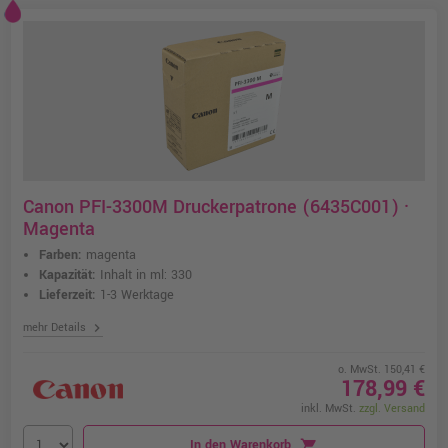
Canon PFI-3300M Druckerpatrone (6435C001) ·
Magenta
Farben:
magenta
Kapazität:
Inhalt in ml: 330
Lieferzeit:
1-3 Werktage
chevron_right
mehr Details
o. MwSt. 150,41 €
178,99 €
inkl. MwSt.
zzgl. Versand
In den Warenkorb
shopping_cart