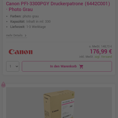
Canon PFI-3300PGY Druckerpatrone (6442C001)
· Photo Grau
Farben:
photo grau
Kapazität:
Inhalt in ml: 330
Lieferzeit:
1-3 Werktage
chevron_right
mehr Details
o. MwSt. 148,73 €
176,99 €
inkl. MwSt.
zzgl. Versand
In den Warenkorb
shopping_cart