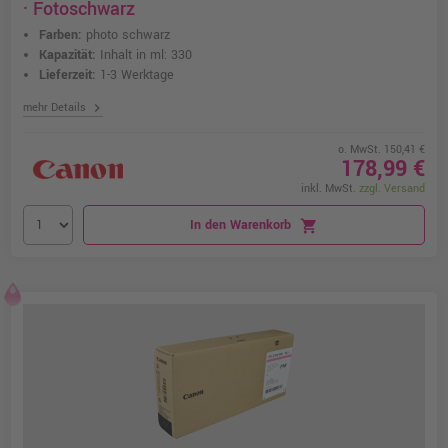
· Fotoschwarz
Farben:
photo schwarz
Kapazität:
Inhalt in ml: 330
Lieferzeit:
1-3 Werktage
chevron_right
mehr Details
o. MwSt. 150,41 €
178,99 €
inkl. MwSt.
zzgl. Versand
In den Warenkorb
shopping_cart