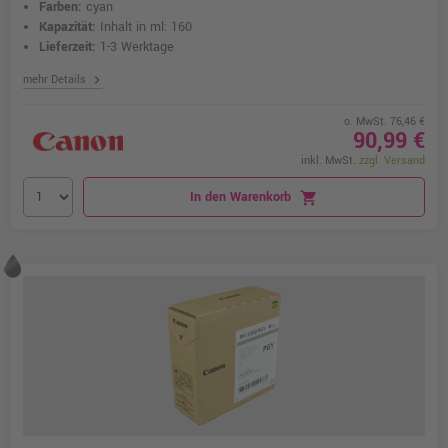
Farben:
cyan
Kapazität:
Inhalt in ml: 160
Lieferzeit:
1-3 Werktage
chevron_right
mehr Details
o. MwSt. 76,46 €
90,99 €
inkl. MwSt.
zzgl. Versand
In den Warenkorb
shopping_cart