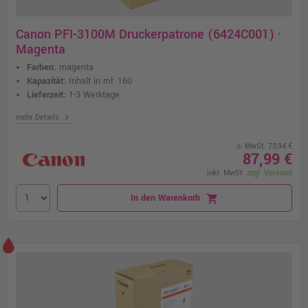
Canon PFI-3100M Druckerpatrone (6424C001) ·
Magenta
Farben:
magenta
Kapazität:
Inhalt in ml: 160
Lieferzeit:
1-3 Werktage
chevron_right
mehr Details
o. MwSt. 73,94 €
87,99 €
inkl. MwSt.
zzgl. Versand
In den Warenkorb
shopping_cart