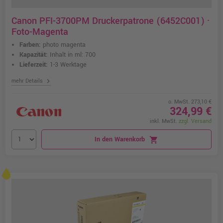
Canon PFI-3700PM Druckerpatrone (6452C001) ·
Foto-Magenta
Farben:
photo magenta
Kapazität:
Inhalt in ml: 700
Lieferzeit:
1-3 Werktage
chevron_right
mehr Details
o. MwSt. 273,10 €
324,99 €
inkl. MwSt.
zzgl. Versand
In den Warenkorb
shopping_cart