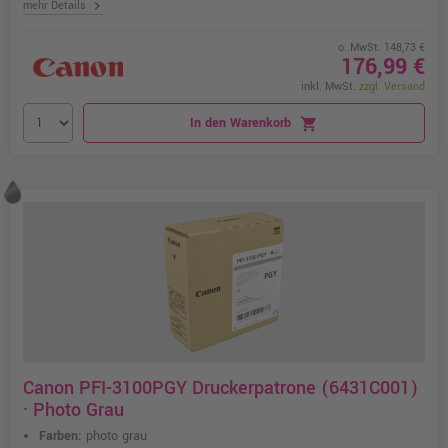
chevron_right
mehr Details
o. MwSt. 148,73 €
176,99 €
inkl. MwSt.
zzgl. Versand
In den Warenkorb
shopping_cart
Canon PFI-3100PGY Druckerpatrone (6431C001)
· Photo Grau
Farben:
photo grau