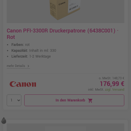
Canon PFI-3300R Druckerpatrone (6438C001) ·
Rot
Farben:
rot
Kapazität:
Inhalt in ml: 330
Lieferzeit:
1-2 Werktage
chevron_right
mehr Details
o. MwSt. 148,73 €
176,99 €
inkl. MwSt.
zzgl. Versand
In den Warenkorb
shopping_cart