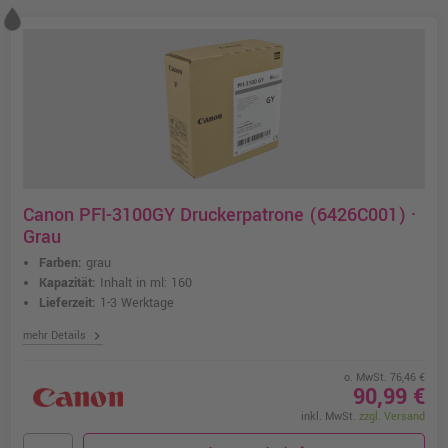
Canon PFI-3100GY Druckerpatrone (6426C001) ·
Grau
Farben:
grau
Kapazität:
Inhalt in ml: 160
Lieferzeit:
1-3 Werktage
chevron_right
mehr Details
o. MwSt. 76,46 €
90,99 €
inkl. MwSt.
zzgl. Versand