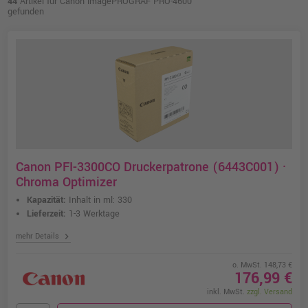
44
Artikel für Canon imagePROGRAF PRO-4600
gefunden
Canon PFI-3300CO Druckerpatrone (6443C001) ·
Chroma Optimizer
Kapazität:
Inhalt in ml: 330
Lieferzeit:
1-3 Werktage
chevron_right
mehr Details
o. MwSt. 148,73 €
176,99 €
inkl. MwSt.
zzgl. Versand