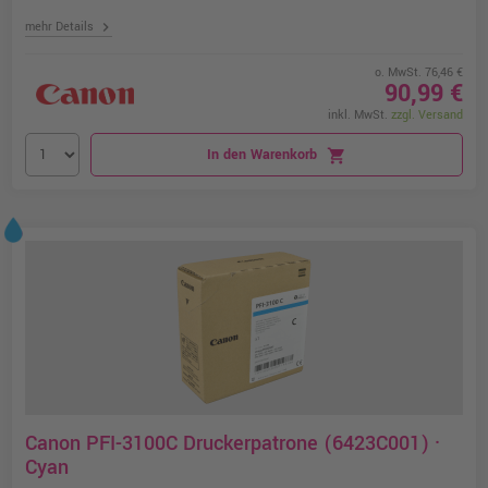
chevron_right
mehr Details
o. MwSt. 76,46 €
90,99 €
inkl. MwSt.
zzgl. Versand
In den Warenkorb
shopping_cart
Canon PFI-3100C Druckerpatrone (6423C001) ·
Cyan