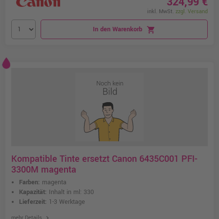
324,99 €
inkl. MwSt.
zzgl. Versand
In den Warenkorb
shopping_cart
Kompatible Tinte ersetzt Canon 6435C001 PFI-
3300M magenta
Farben:
magenta
Kapazität:
Inhalt in ml: 330
Lieferzeit:
1-3 Werktage
chevron_right
mehr Details