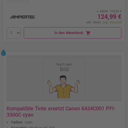
o. MwSt. 105,03 €
124,99 €
inkl. MwSt.
zzgl. Versand
In den Warenkorb
shopping_cart
Kompatible Tinte ersetzt Canon 6434C001 PFI-
3300C cyan
Farben:
cyan