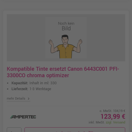
Kompatible Tinte ersetzt Canon 6443C001 PFI-
3300CO chroma optimizer
Kapazität:
Inhalt in ml: 330
Lieferzeit:
1-3 Werktage
chevron_right
mehr Details
o. MwSt. 104,19 €
123,99 €
inkl. MwSt.
zzgl. Versand