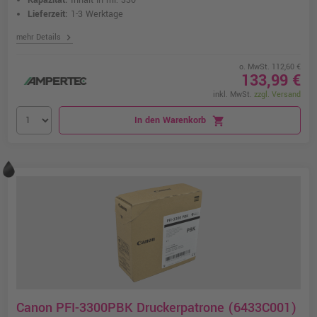
Kapazität:
Inhalt in ml: 330
Lieferzeit:
1-3 Werktage
chevron_right
mehr Details
o. MwSt. 112,60 €
133,99 €
inkl. MwSt.
zzgl. Versand
In den Warenkorb
shopping_cart
Canon PFI-3300PBK Druckerpatrone (6433C001)