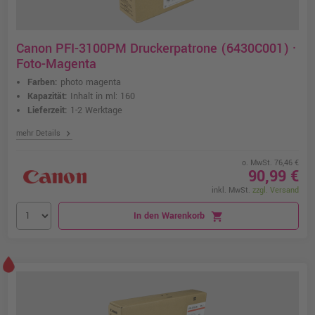
Canon PFI-3100PM Druckerpatrone (6430C001) ·
Foto-Magenta
Farben:
photo magenta
Kapazität:
Inhalt in ml: 160
Lieferzeit:
1-2 Werktage
chevron_right
mehr Details
o. MwSt. 76,46 €
90,99 €
inkl. MwSt.
zzgl. Versand
In den Warenkorb
shopping_cart