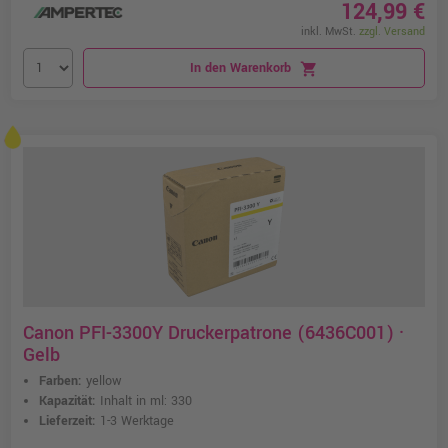
124,99 €
inkl. MwSt.
zzgl. Versand
In den Warenkorb
shopping_cart
Canon PFI-3300Y Druckerpatrone (6436C001) ·
Gelb
Farben:
yellow
Kapazität:
Inhalt in ml: 330
Lieferzeit:
1-3 Werktage