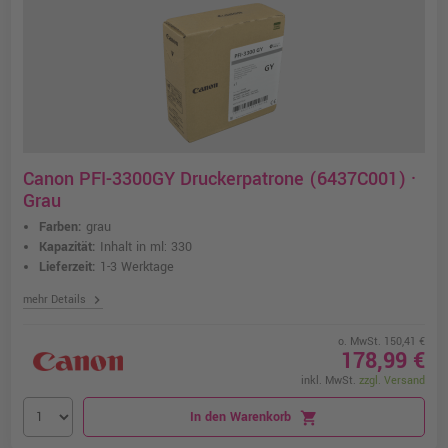
Canon PFI-3300GY Druckerpatrone (6437C001) ·
Grau
Farben:
grau
Kapazität:
Inhalt in ml: 330
Lieferzeit:
1-3 Werktage
chevron_right
mehr Details
o. MwSt. 150,41 €
178,99 €
inkl. MwSt.
zzgl. Versand
In den Warenkorb
shopping_cart