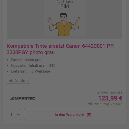
Kompatible Tinte ersetzt Canon 6442C001 PFI-
3300PGY photo grau
Farben:
photo grau
Kapazität:
Inhalt in ml: 330
Lieferzeit:
1-3 Werktage
chevron_right
mehr Details
o. MwSt. 104,19 €
123,99 €
inkl. MwSt.
zzgl. Versand
In den Warenkorb
shopping_cart