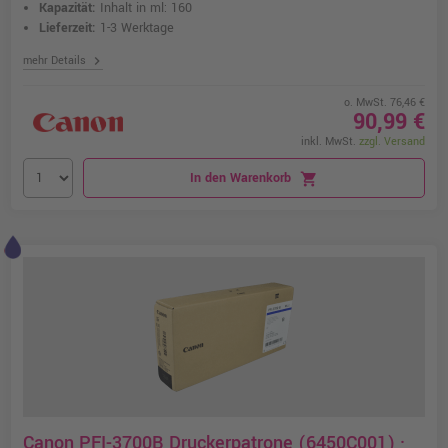
Kapazität:
Inhalt in ml: 160
Lieferzeit:
1-3 Werktage
chevron_right
mehr Details
o. MwSt. 76,46 €
90,99 €
inkl. MwSt.
zzgl. Versand
In den Warenkorb
shopping_cart
Canon PFI-3700B Druckerpatrone (6450C001) ·