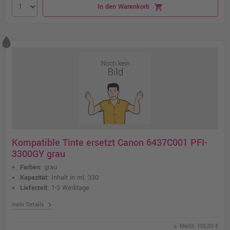
In den Warenkorb
shopping_cart
Kompatible Tinte ersetzt Canon 6437C001 PFI-
3300GY grau
Farben:
grau
Kapazität:
Inhalt in ml: 330
Lieferzeit:
1-3 Werktage
chevron_right
mehr Details
o. MwSt. 105,03 €