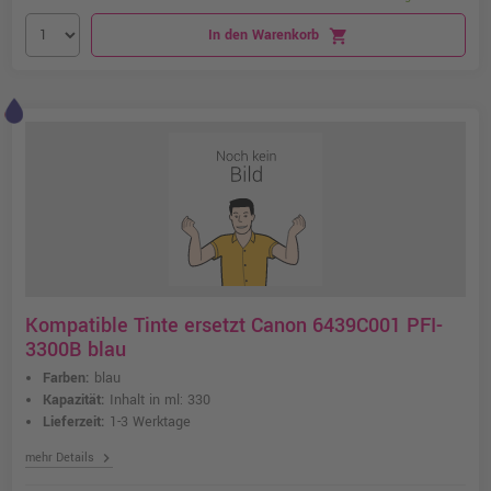
In den Warenkorb
shopping_cart
Kompatible Tinte ersetzt Canon 6439C001 PFI-
3300B blau
Farben:
blau
Kapazität:
Inhalt in ml: 330
Lieferzeit:
1-3 Werktage
chevron_right
mehr Details