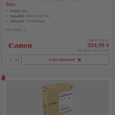
Blau
Farben:
blau
Kapazität:
Inhalt in ml: 700
Lieferzeit:
1-3 Werktage
chevron_right
mehr Details
o. MwSt. 273,10 €
324,99 €
inkl. MwSt.
zzgl. Versand
In den Warenkorb
shopping_cart