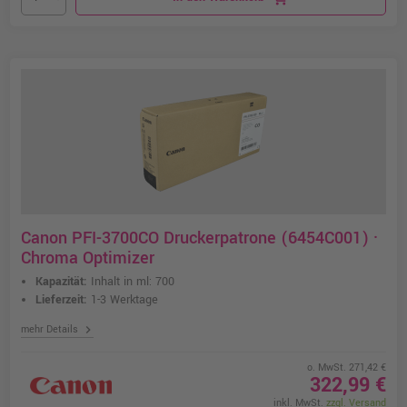
Canon PFI-3700CO Druckerpatrone (6454C001) ·
Chroma Optimizer
Kapazität:
Inhalt in ml: 700
Lieferzeit:
1-3 Werktage
chevron_right
mehr Details
o. MwSt. 271,42 €
322,99 €
inkl. MwSt.
zzgl. Versand