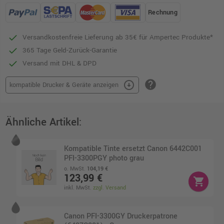
Rechnung
Versandkostenfreie Lieferung ab 35€ für Ampertec Produkte*
365 Tage Geld-Zurück-Garantie
Versand mit DHL & DPD
help
arrow_circle_down
kompatible Drucker & Geräte anzeigen
Ähnliche Artikel:
Kompatible Tinte ersetzt Canon 6442C001
PFI-3300PGY photo grau
o. MwSt.
104,19 €
123,99 €
shopping_cart
inkl. MwSt.
zzgl. Versand
Canon PFI-3300GY Druckerpatrone