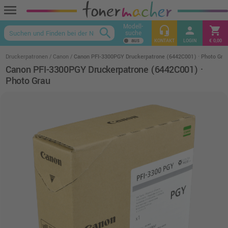
menu
Modell-
headset_mic
person
shopping_cart
search
suche
keyboard_arrow_up
KONTAKT
LOGIN
€ 0,00
Druckerpatronen
Canon
Canon PFI-3300PGY Druckerpatrone (6442C001) · Photo Gra
Canon PFI-3300PGY Druckerpatrone (6442C001) ·
Photo Grau