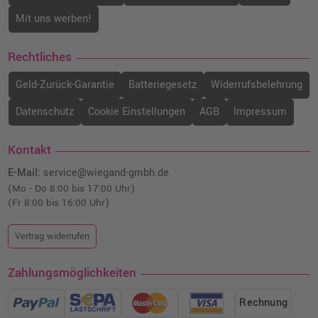
(6426C001) · Grau
Mit uns werben!
o. MwSt.
76,46 €
90,99 €
shopping_cart
inkl. MwSt.
zzgl. Versand
Rechtliches
Geld-Zurück-Garantie
Batteriegesetz
Widerrufsbelehrung
Canon PFI-3100PC Druckerpatrone
(6429C001) · Foto-Cyan
Datenschutz
Cookie Einstellungen
AGB
Impressum
o. MwSt.
76,46 €
90,99 €
shopping_cart
inkl. MwSt.
zzgl. Versand
Kontakt
E-Mail:
service@wiegand-gmbh.de
Canon PFI-3700B Druckerpatrone
(Mo - Do 8:00 bis 17:00 Uhr)
(6450C001) · Blau
(Fr 8:00 bis 16:00 Uhr)
o. MwSt.
273,10 €
324,99 €
shopping_cart
Vertrag widerrufen
inkl. MwSt.
zzgl. Versand
Zahlungsmöglichkeiten
Canon PFI-3700C Druckerpatrone
(6445C001) · Cyan
Rechnung
o. MwSt.
273,10 €