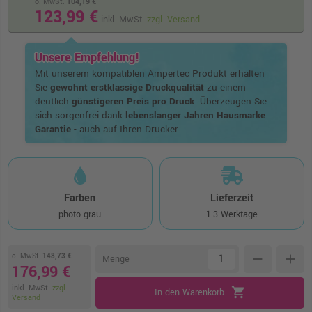
o. MwSt.
104,19 €
123,99 €
inkl. MwSt.
zzgl. Versand
Unsere Empfehlung!
Mit unserem kompatiblen Ampertec Produkt erhalten
Sie
gewohnt erstklassige Druckqualität
zu einem
deutlich
günstigeren Preis pro Druck
. Überzeugen Sie
sich sorgenfrei dank
lebenslanger Jahren Hausmarke
Garantie
- auch auf Ihren Drucker.
Farben
Lieferzeit
photo grau
1-3 Werktage
o. MwSt.
148,73 €
remove
add
Menge
176,99 €
inkl. MwSt.
zzgl.
shopping_cart
In den Warenkorb
Versand