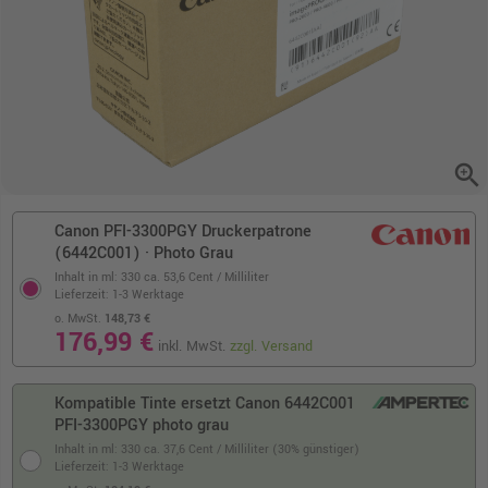
zoom_in
Canon PFI-3300PGY Druckerpatrone
(6442C001) · Photo Grau
Inhalt in ml: 330
ca. 53,6 Cent / Milliliter
Lieferzeit: 1-3 Werktage
o. MwSt.
148,73 €
176,99 €
inkl. MwSt.
zzgl. Versand
Kompatible Tinte ersetzt Canon 6442C001
PFI-3300PGY photo grau
Inhalt in ml: 330
ca. 37,6 Cent / Milliliter (30% günstiger)
Lieferzeit: 1-3 Werktage