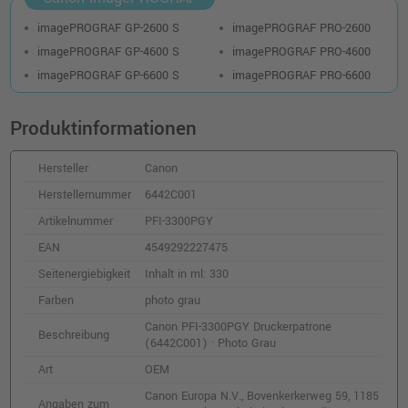
324,99 €
shopping_cart
inkl. MwSt.
zzgl. Versand
imagePROGRAF GP-2600 S
imagePROGRAF PRO-2600
imagePROGRAF GP-4600 S
imagePROGRAF PRO-4600
Canon PFI-3700GY Druckerpatrone
imagePROGRAF GP-6600 S
imagePROGRAF PRO-6600
(6448C001) · Grau
o. MwSt.
273,10 €
324,99 €
Produktinformationen
shopping_cart
inkl. MwSt.
zzgl. Versand
Hersteller
Canon
Canon PFI-3700PC Druckerpatrone
Herstellernummer
6442C001
(6451C001) · Foto-Cyan
Artikelnummer
PFI-3300PGY
o. MwSt.
273,10 €
324,99 €
EAN
4549292227475
shopping_cart
inkl. MwSt.
zzgl. Versand
Seitenergiebigkeit
Inhalt in ml: 330
Farben
photo grau
Canon PFI-3100PGY Druckerpatrone
Canon PFI-3300PGY Druckerpatrone
(6431C001) · Photo Grau
Beschreibung
(6442C001) · Photo Grau
o. MwSt.
76,46 €
90,99 €
Art
OEM
shopping_cart
inkl. MwSt.
zzgl. Versand
Canon Europa N.V., Bovenkerkerweg 59, 1185
Angaben zum