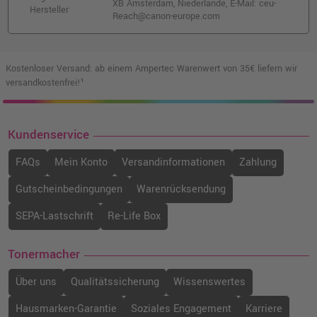
XB Amsterdam, Niederlande, E-Mail: ceu-
Hersteller
Reach@canon-europe.com
Canon PFI-3300PBK Druckerpatrone
(6433C001) · Fotoschwarz
o. MwSt.
150,41 €
178,99 €
shopping_cart
Kostenloser Versand: ab einem Ampertec Warenwert von 35€ liefern wir
inkl. MwSt.
zzgl. Versand
versandkostenfrei!¹
Canon PFI-3100Y Druckerpatrone
(6425C001) · Gelb
Kundenservice
o. MwSt.
76,46 €
90,99 €
FAQs
Mein Konto
Versandinformationen
Zahlung
shopping_cart
inkl. MwSt.
zzgl. Versand
Gutscheinbedingungen
Warenrücksendung
Canon PFI-3700M Druckerpatrone
SEPA-Lastschrift
Re-Life Box
(6446C001) · Magenta
o. MwSt.
228,56 €
Tonermacher
271,99 €
shopping_cart
inkl. MwSt.
zzgl. Versand
Über uns
Qualitätssicherung
Wissenswertes
Hausmarken-Garantie
Soziales Engagement
Karriere
Canon PFI-3100GY Druckerpatrone