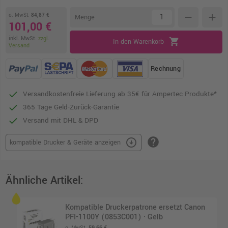
o. MwSt.
84,87 €
remove
add
Menge
101,00 €
inkl. MwSt.
zzgl.
shopping_cart
In den Warenkorb
Versand
Rechnung
Versandkostenfreie Lieferung ab 35€ für Ampertec Produkte*
365 Tage Geld-Zurück-Garantie
Versand mit DHL & DPD
help
arrow_circle_down
kompatible Drucker & Geräte anzeigen
Ähnliche Artikel:
Kompatible Druckerpatrone ersetzt Canon
PFI-1100Y (0853C001) · Gelb
o. MwSt.
59,66 €