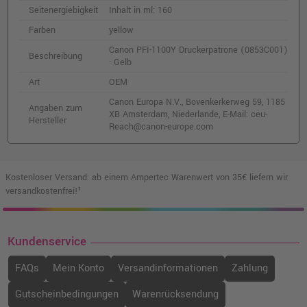
Canon PFI-1700P Druckerpatrone
Seitenergiebigkeit
Inhalt in ml: 160
(0780C001) · Foto-Magenta
Farben
yellow
o. MwSt.
257,13 €
305,98 €
shopping_cart
Canon PFI-1100Y Druckerpatrone (0853C001)
Beschreibung
inkl. MwSt.
zzgl. Versand
· Gelb
Art
OEM
Canon PFI-1700B Druckerpatrone
Canon Europa N.V., Bovenkerkerweg 59, 1185
Angaben zum
(0784C001) · Blau
XB Amsterdam, Niederlande, E-Mail: ceu-
Hersteller
o. MwSt.
261,34 €
Reach@canon-europe.com
310,99 €
shopping_cart
inkl. MwSt.
zzgl. Versand
Kostenloser Versand: ab einem Ampertec Warenwert von 35€ liefern wir
Canon PFI-1700C Druckerpatrone
versandkostenfrei!¹
(0776C001) · Cyan
o. MwSt.
273,10 €
324,99 €
shopping_cart
Kundenservice
inkl. MwSt.
zzgl. Versand
FAQs
Mein Konto
Versandinformationen
Zahlung
Kompatible Druckerpatrone ersetzt Canon
Gutscheinbedingungen
Warenrücksendung
PFI-1700PM (0780C001) · Foto-Magenta