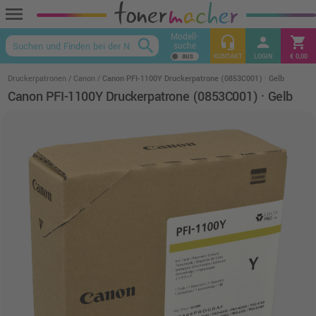
menu
Modell-
headset_mic
person
shopping_cart
search
suche
keyboard_arrow_up
KONTAKT
LOGIN
€ 0,00
Druckerpatronen
Canon
Canon PFI-1100Y Druckerpatrone (0853C001) · Gelb
Canon PFI-1100Y Druckerpatrone (0853C001) · Gelb