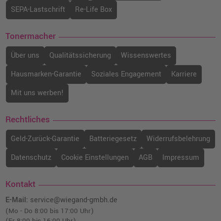
o. MwSt.
180,66 €
SEPA-Lastschrift
Re-Life Box
214,99 €
shopping_cart
inkl. MwSt.
zzgl. Versand
Tonermacher
Kompatible Druckerpatrone ersetzt Canon
Über uns
Qualitätssicherung
Wissenswertes
PFI-1700MBK (0774C001) · Mattschwarz
o. MwSt.
180,66 €
Hausmarken-Garantie
Soziales Engagement
Karriere
214,99 €
shopping_cart
inkl. MwSt.
zzgl. Versand
Mit uns werben!
Canon PFI-1700M Druckerpatrone
Rechtliches
(0777C001) · Magenta
o. MwSt.
269,74 €
Geld-Zurück-Garantie
Batteriegesetz
Widerrufsbelehrung
320,99 €
shopping_cart
inkl. MwSt.
zzgl. Versand
Datenschutz
Cookie Einstellungen
AGB
Impressum
Kompatible Druckerpatrone ersetzt Canon
Kontakt
PFI-1700Y (0778C001) · Gelb
E-Mail:
service@wiegand-gmbh.de
o. MwSt.
191,59 €
227,99 €
(Mo - Do 8:00 bis 17:00 Uhr)
shopping_cart
(Fr 8:00 bis 16:00 Uhr)