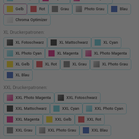
Gelb
Rot
Grau
Photo Grau
Blau
Chroma Optimizer
XL Druckerpatronen:
XL Fotoschwarz
XL Mattschwarz
XL Cyan
XL Photo Cyan
XL Magenta
XL Photo Magenta
XL Gelb
XL Rot
XL Grau
XL Photo Grau
XL Blau
XXL Druckerpatronen:
XXL Photo Magenta
XXL Fotoschwarz
XXL Mattschwarz
XXL Cyan
XXL Photo Cyan
XXL Magenta
XXL Gelb
XXL Rot
XXL Grau
XXL Photo Grau
XXL Blau