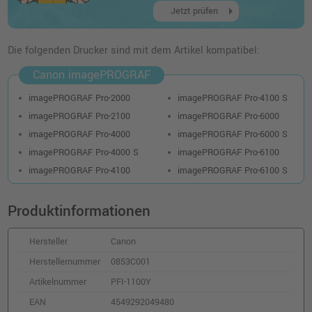
arrow_right
Jetzt prüfen
Kompatible Druckerpatrone ersetzt Canon
PFI-1700C (0776C001) · Cyan
Die folgenden Drucker sind mit dem Artikel kompatibel:
o. MwSt.
191,59 €
227,99 €
Canon imagePROGRAF
shopping_cart
inkl. MwSt.
zzgl. Versand
imagePROGRAF Pro-2000
imagePROGRAF Pro-4100 S
imagePROGRAF Pro-2100
imagePROGRAF Pro-6000
Kompatible Tinte ersetzt Canon 0855C001
imagePROGRAF Pro-4000
imagePROGRAF Pro-6000 S
PFI-1100PM photo magenta
imagePROGRAF Pro-4000 S
imagePROGRAF Pro-6100
o. MwSt.
56,29 €
66,99 €
imagePROGRAF Pro-4100
imagePROGRAF Pro-6100 S
shopping_cart
inkl. MwSt.
zzgl. Versand
Produktinformationen
Canon PFI-1700Y Druckerpatrone
(0778C001) · Gelb
Hersteller
Canon
o. MwSt.
273,94 €
325,99 €
Herstellernummer
0853C001
shopping_cart
inkl. MwSt.
zzgl. Versand
Artikelnummer
PFI-1100Y
EAN
4549292049480