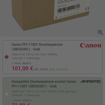
zoom_in
Canon PFI-1100Y Druckerpatrone
(0853C001) · Gelb
Inhalt in ml: 160
ca. 63,1 Cent / Milliliter
Lieferzeit: 1-3 Werktage
o. MwSt.
84,87 €
101,00 €
inkl. MwSt.
zzgl. Versand
Kompatible Druckerpatrone ersetzt Canon
PFI-1100Y (0853C001) · Gelb
Inhalt in ml: 700
ca. 10,1 Cent / Milliliter (84% günstiger)
Lieferzeit: 1-2 Werktage
o. MwSt.
59,66 €