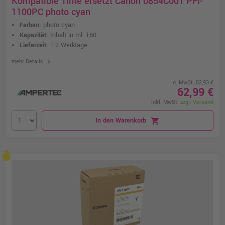
Kompatible Tinte ersetzt Canon 0854C001 PFI-
1100PC photo cyan
Farben:
photo cyan
Kapazität:
Inhalt in ml: 160
Lieferzeit:
1-2 Werktage
chevron_right
mehr Details
o. MwSt. 52,93 €
62,99 €
inkl. MwSt.
zzgl. Versand
In den Warenkorb
shopping_cart