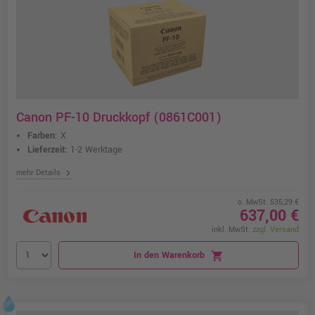
Canon PF-10 Druckkopf (0861C001)
Farben:
X
Lieferzeit:
1-2 Werktage
chevron_right
mehr Details
o. MwSt. 535,29 €
637,00 €
inkl. MwSt.
zzgl. Versand
In den Warenkorb
shopping_cart