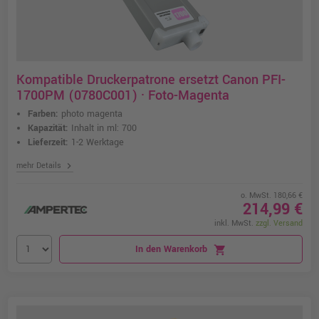
Kompatible Druckerpatrone ersetzt Canon PFI-
1700PM (0780C001) · Foto-Magenta
Farben:
photo magenta
Kapazität:
Inhalt in ml: 700
Lieferzeit:
1-2 Werktage
chevron_right
mehr Details
o. MwSt. 180,66 €
214,99 €
inkl. MwSt.
zzgl. Versand
In den Warenkorb
shopping_cart