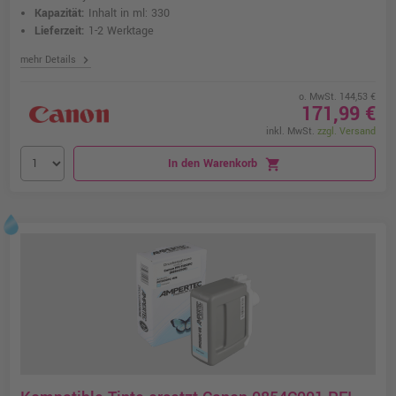
Kapazität:
Inhalt in ml: 330
Lieferzeit:
1-2 Werktage
chevron_right
mehr Details
o. MwSt. 144,53 €
171,99 €
inkl. MwSt.
zzgl. Versand
In den Warenkorb
shopping_cart