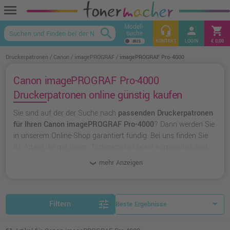
menu
Modell-
headset_mic
person
shopping_cart
search
suche
keyboard_arrow_up
KONTAKT
LOGIN
€ 0,00
Druckerpatronen
Canon
imagePROGRAF
imagePROGRAF Pro-4000
Canon imagePROGRAF Pro-4000
Druckerpatronen online günstig kaufen
Sie sind auf der der Suche nach
passenden Druckerpatronen
für Ihren Canon imagePROGRAF Pro-4000
? Dann werden Sie
in unserem Online-Shop garantiert fündig. Bei uns finden Sie
61 Artikel die mit Ihrem Tintenstrahldrucker kompatibel sind.
Dabei können Sie aus
originalen Druckerpatronen von Canon
mehr Anzeigen
wählen oder zu
unserer Hausmarke Ampertec
greifen.
tune
Filtern