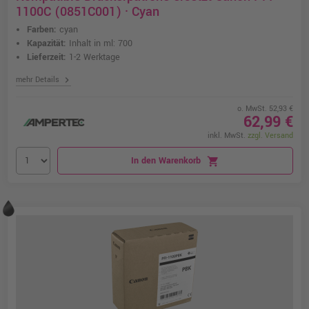
1100C (0851C001) · Cyan
Farben:
cyan
Kapazität:
Inhalt in ml: 700
Lieferzeit:
1-2 Werktage
chevron_right
mehr Details
o. MwSt. 52,93 €
62,99 €
inkl. MwSt.
zzgl. Versand
In den Warenkorb
shopping_cart