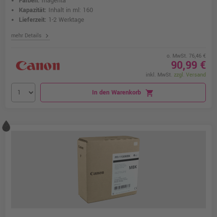
Farben:
magenta
Kapazität:
Inhalt in ml: 160
Lieferzeit:
1-2 Werktage
chevron_right
mehr Details
o. MwSt. 76,46 €
90,99 €
inkl. MwSt.
zzgl. Versand
In den Warenkorb
shopping_cart