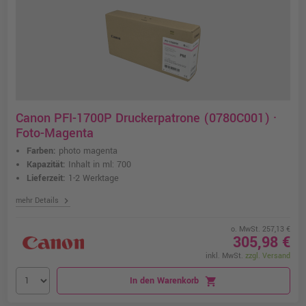
Canon PFI-1700P Druckerpatrone (0780C001) ·
Foto-Magenta
Farben:
photo magenta
Kapazität:
Inhalt in ml: 700
Lieferzeit:
1-2 Werktage
chevron_right
mehr Details
o. MwSt. 257,13 €
305,98 €
inkl. MwSt.
zzgl. Versand
In den Warenkorb
shopping_cart