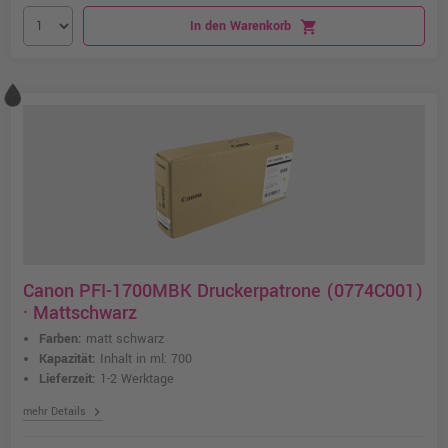
In den Warenkorb
shopping_cart
Canon PFI-1700MBK Druckerpatrone (0774C001)
· Mattschwarz
Farben:
matt schwarz
Kapazität:
Inhalt in ml: 700
Lieferzeit:
1-2 Werktage
chevron_right
mehr Details