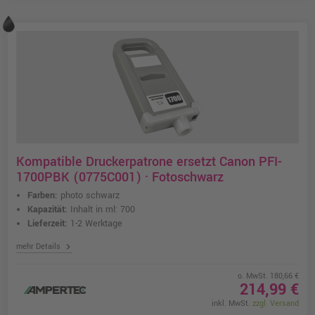
Kompatible Druckerpatrone ersetzt Canon PFI-
1700PBK (0775C001) · Fotoschwarz
Farben:
photo schwarz
Kapazität:
Inhalt in ml: 700
Lieferzeit:
1-2 Werktage
chevron_right
mehr Details
o. MwSt. 180,66 €
214,99 €
inkl. MwSt.
zzgl. Versand