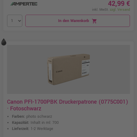
42,99 €
inkl. MwSt.
zzgl. Versand
In den Warenkorb
shopping_cart
Canon PFI-1700PBK Druckerpatrone (0775C001)
· Fotoschwarz
Farben:
photo schwarz
Kapazität:
Inhalt in ml: 700
Lieferzeit:
1-2 Werktage