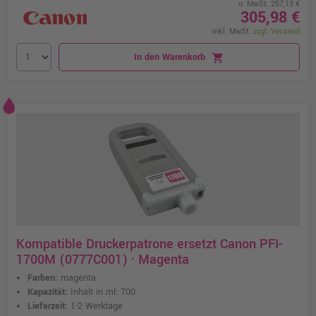
o. MwSt. 257,13 €
305,98 €
inkl. MwSt.
zzgl. Versand
In den Warenkorb
shopping_cart
Kompatible Druckerpatrone ersetzt Canon PFI-
1700M (0777C001) · Magenta
Farben:
magenta
Kapazität:
Inhalt in ml: 700
Lieferzeit:
1-2 Werktage