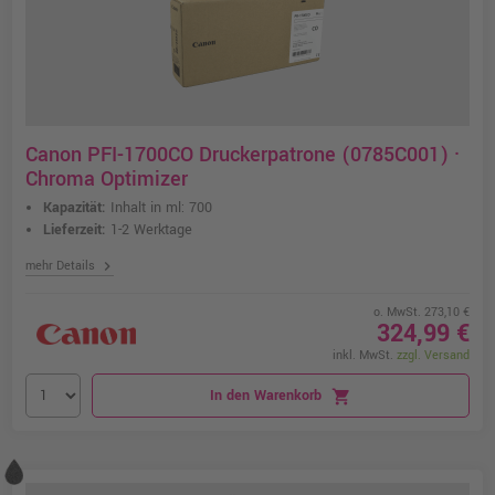
Canon PFI-1700CO Druckerpatrone (0785C001) ·
Chroma Optimizer
Kapazität:
Inhalt in ml: 700
Lieferzeit:
1-2 Werktage
chevron_right
mehr Details
o. MwSt. 273,10 €
324,99 €
inkl. MwSt.
zzgl. Versand
In den Warenkorb
shopping_cart