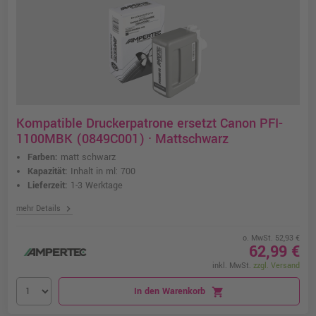
Kompatible Druckerpatrone ersetzt Canon PFI-
1100MBK (0849C001) · Mattschwarz
Farben:
matt schwarz
Kapazität:
Inhalt in ml: 700
Lieferzeit:
1-3 Werktage
chevron_right
mehr Details
o. MwSt. 52,93 €
62,99 €
inkl. MwSt.
zzgl. Versand
In den Warenkorb
shopping_cart