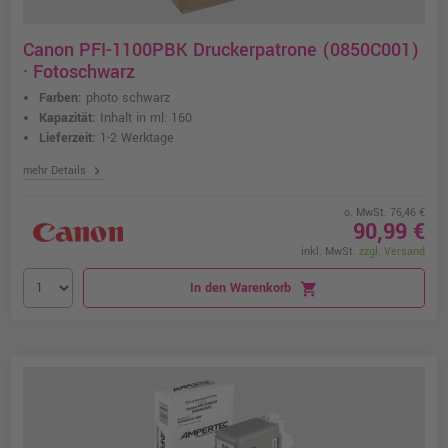
Canon PFI-1100PBK Druckerpatrone (0850C001)
· Fotoschwarz
Farben:
photo schwarz
Kapazität:
Inhalt in ml: 160
Lieferzeit:
1-2 Werktage
chevron_right
mehr Details
o. MwSt. 76,46 €
90,99 €
inkl. MwSt.
zzgl. Versand
In den Warenkorb
shopping_cart