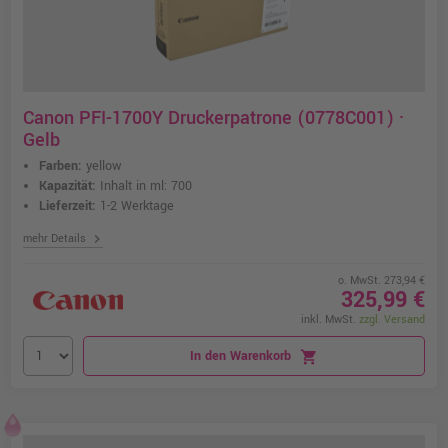
Canon PFI-1700Y Druckerpatrone (0778C001) ·
Gelb
Farben:
yellow
Kapazität:
Inhalt in ml: 700
Lieferzeit:
1-2 Werktage
chevron_right
mehr Details
o. MwSt. 273,94 €
325,99 €
inkl. MwSt.
zzgl. Versand
In den Warenkorb
shopping_cart