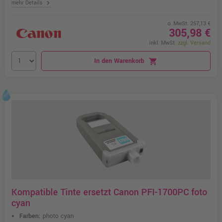
chevron_right
mehr Details
o. MwSt. 257,13 €
305,98 €
inkl. MwSt.
zzgl. Versand
In den Warenkorb
shopping_cart
Kompatible Tinte ersetzt Canon PFI-1700PC foto
cyan
Farben:
photo cyan