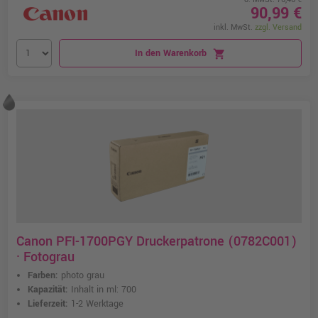
90,99 €
inkl. MwSt.
zzgl. Versand
In den Warenkorb
shopping_cart
Canon PFI-1700PGY Druckerpatrone (0782C001)
· Fotograu
Farben:
photo grau
Kapazität:
Inhalt in ml: 700
Lieferzeit:
1-2 Werktage