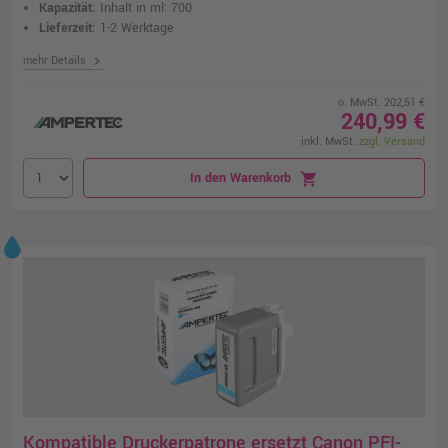
Kapazität:
Inhalt in ml: 700
Lieferzeit:
1-2 Werktage
chevron_right
mehr Details
o. MwSt. 202,51 €
240,99 €
inkl. MwSt.
zzgl. Versand
In den Warenkorb
shopping_cart
Kompatible Druckerpatrone ersetzt Canon PFI-