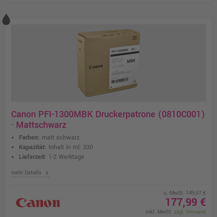
Canon PFI-1300MBK Druckerpatrone (0810C001)
· Mattschwarz
Farben:
matt schwarz
Kapazität:
Inhalt in ml: 330
Lieferzeit:
1-2 Werktage
chevron_right
mehr Details
o. MwSt. 149,57 €
177,99 €
inkl. MwSt.
zzgl. Versand