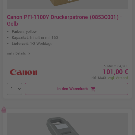
Canon PFI-1100Y Druckerpatrone (0853C001) ·
Gelb
Farben:
yellow
Kapazität:
Inhalt in ml: 160
Lieferzeit:
1-3 Werktage
chevron_right
mehr Details
o. MwSt. 84,87 €
101,00 €
inkl. MwSt.
zzgl. Versand
In den Warenkorb
shopping_cart