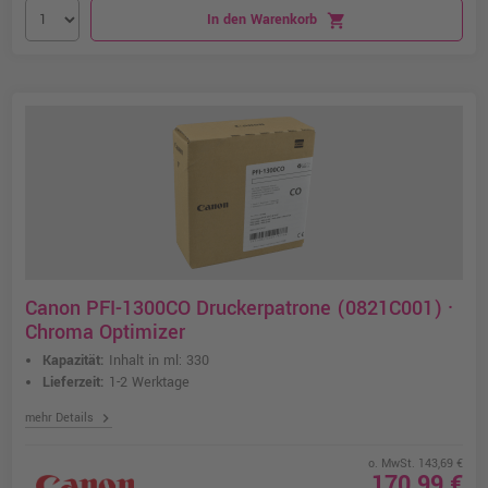
In den Warenkorb
shopping_cart
Canon PFI-1300CO Druckerpatrone (0821C001) ·
Chroma Optimizer
Kapazität:
Inhalt in ml: 330
Lieferzeit:
1-2 Werktage
chevron_right
mehr Details
o. MwSt. 143,69 €
170,99 €