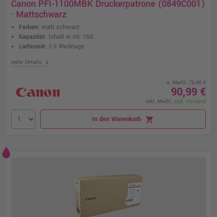
Canon PFI-1100MBK Druckerpatrone (0849C001)
· Mattschwarz
Farben:
matt schwarz
Kapazität:
Inhalt in ml: 160
Lieferzeit:
1-3 Werktage
chevron_right
mehr Details
o. MwSt. 76,46 €
90,99 €
inkl. MwSt.
zzgl. Versand
In den Warenkorb
shopping_cart