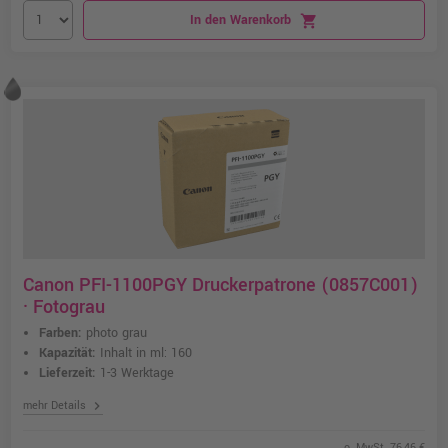
In den Warenkorb
shopping_cart
Canon PFI-1100PGY Druckerpatrone (0857C001)
· Fotograu
Farben:
photo grau
Kapazität:
Inhalt in ml: 160
Lieferzeit:
1-3 Werktage
chevron_right
mehr Details
o. MwSt. 76,46 €