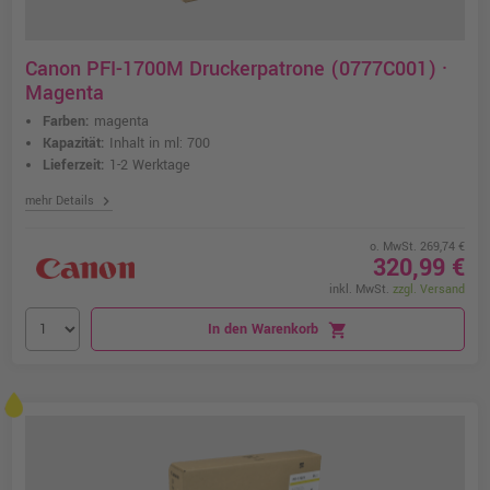
Canon PFI-1700M Druckerpatrone (0777C001) ·
Magenta
Farben:
magenta
Kapazität:
Inhalt in ml: 700
Lieferzeit:
1-2 Werktage
chevron_right
mehr Details
o. MwSt. 269,74 €
320,99 €
inkl. MwSt.
zzgl. Versand
In den Warenkorb
shopping_cart