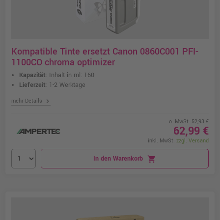
Kompatible Tinte ersetzt Canon 0860C001 PFI-
1100CO chroma optimizer
Kapazität:
Inhalt in ml: 160
Lieferzeit:
1-2 Werktage
chevron_right
mehr Details
o. MwSt. 52,93 €
62,99 €
inkl. MwSt.
zzgl. Versand
In den Warenkorb
shopping_cart