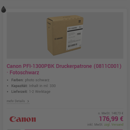
Canon PFI-1300PBK Druckerpatrone (0811C001)
· Fotoschwarz
Farben:
photo schwarz
Kapazität:
Inhalt in ml: 330
Lieferzeit:
1-2 Werktage
chevron_right
mehr Details
o. MwSt. 148,73 €
176,99 €
inkl. MwSt.
zzgl. Versand