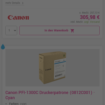
chevron_right
mehr Details
o. MwSt. 257,13 €
305,98 €
inkl. MwSt.
zzgl. Versand
In den Warenkorb
shopping_cart
Canon PFI-1300C Druckerpatrone (0812C001) ·
Cyan
Farben:
cyan