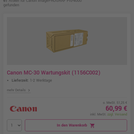
61
Artikel für Canon imagePROGRAF Pro-4000
gefunden
Canon MC-30 Wartungskit (1156C002)
Lieferzeit:
1-2 Werktage
chevron_right
mehr Details
o. MwSt. 51,25 €
60,99 €
inkl. MwSt.
zzgl. Versand
In den Warenkorb
shopping_cart