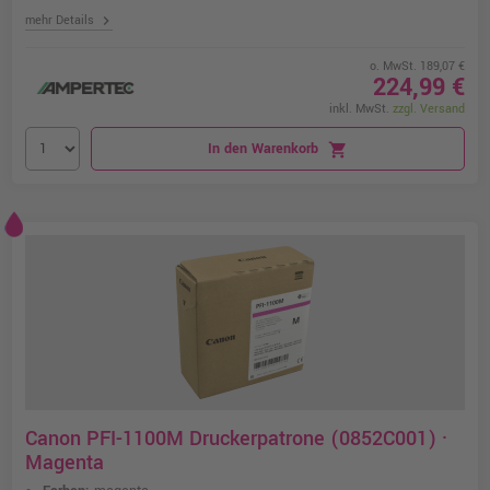
chevron_right
mehr Details
o. MwSt. 189,07 €
224,99 €
inkl. MwSt.
zzgl. Versand
In den Warenkorb
shopping_cart
Canon PFI-1100M Druckerpatrone (0852C001) ·
Magenta