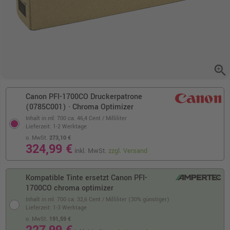
zoom_in
Canon PFI-1700CO Druckerpatrone
(0785C001) · Chroma Optimizer
Inhalt in ml: 700
ca. 46,4 Cent / Milliliter
Lieferzeit: 1-2 Werktage
o. MwSt.
273,10 €
324,99 €
inkl. MwSt.
zzgl. Versand
Kompatible Tinte ersetzt Canon PFI-
1700CO chroma optimizer
Inhalt in ml: 700
ca. 32,6 Cent / Milliliter (30% günstiger)
Lieferzeit: 1-3 Werktage
o. MwSt.
191,59 €