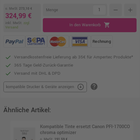
o. MwSt.
273,10 €
remove
add
Menge
324,99 €
inkl. MwSt.
zzgl.
shopping_cart
In den Warenkorb
Versand
Rechnung
Versandkostenfreie Lieferung ab 35€ für Ampertec Produkte*
365 Tage Geld-Zurück-Garantie
Versand mit DHL & DPD
help
arrow_circle_down
kompatible Drucker & Geräte anzeigen
Ähnliche Artikel:
Kompatible Tinte ersetzt Canon PFI-1700CO
chroma optimizer
o. MwSt.
191,59 €