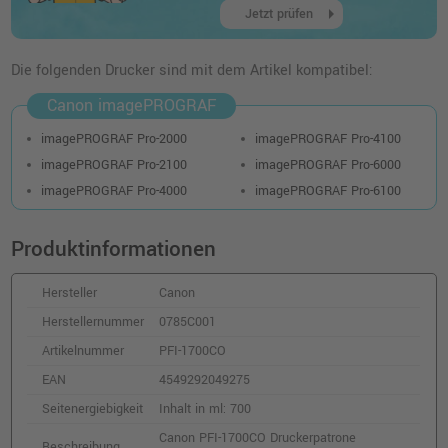
arrow_right
Jetzt prüfen
Canon PFI-1700PGY Druckerpatrone
(0782C001) · Fotograu
Die folgenden Drucker sind mit dem Artikel kompatibel:
o. MwSt.
257,13 €
305,98 €
Canon imagePROGRAF
shopping_cart
inkl. MwSt.
zzgl. Versand
imagePROGRAF Pro-2000
imagePROGRAF Pro-4100
imagePROGRAF Pro-2100
imagePROGRAF Pro-6000
Canon PFI-1300R Druckerpatrone
imagePROGRAF Pro-4000
imagePROGRAF Pro-6100
(0819C001) · Rot
o. MwSt.
148,73 €
176,99 €
Produktinformationen
shopping_cart
inkl. MwSt.
zzgl. Versand
Hersteller
Canon
Kompatible Tinte ersetzt Canon PFI-1700R
Herstellernummer
0785C001
rot
Artikelnummer
PFI-1700CO
o. MwSt.
187,39 €
222,99 €
EAN
4549292049275
shopping_cart
inkl. MwSt.
zzgl. Versand
Seitenergiebigkeit
Inhalt in ml: 700
Canon PFI-1700CO Druckerpatrone
Beschreibung