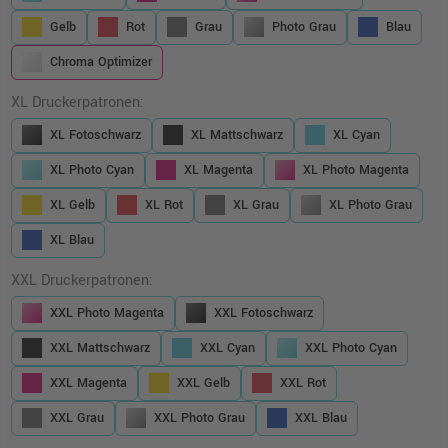
Gelb
Rot
Grau
Photo Grau
Blau
Chroma Optimizer
XL Druckerpatronen:
XL Fotoschwarz
XL Mattschwarz
XL Cyan
XL Photo Cyan
XL Magenta
XL Photo Magenta
XL Gelb
XL Rot
XL Grau
XL Photo Grau
XL Blau
XXL Druckerpatronen:
XXL Photo Magenta
XXL Fotoschwarz
XXL Mattschwarz
XXL Cyan
XXL Photo Cyan
XXL Magenta
XXL Gelb
XXL Rot
XXL Grau
XXL Photo Grau
XXL Blau