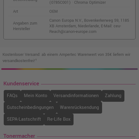
Kompatible Tinte ersetzt Canon 0859C001
(0785C001) · Chroma Optimizer
PFI-1100B blau
Art
OEM
o. MwSt.
59,66 €
71,00 €
Canon Europa N.V., Bovenkerkerweg 59, 1185
shopping_cart
Angaben zum
XB Amsterdam, Niederlande, E-Mail: ceu-
inkl. MwSt.
zzgl. Versand
Hersteller
Reach@canon-europe.com
Canon PFI-1300B Druckerpatrone
(0820C001) · Blau
Kostenloser Versand: ab einem Ampertec Warenwert von 35€ liefern wir
o. MwSt.
148,73 €
176,99 €
versandkostenfrei!¹
shopping_cart
inkl. MwSt.
zzgl. Versand
Kundenservice
Kompatible Tinte ersetzt Canon PFI-1700B
blau
FAQs
Mein Konto
Versandinformationen
Zahlung
o. MwSt.
183,18 €
217,98 €
shopping_cart
Gutscheinbedingungen
Warenrücksendung
inkl. MwSt.
zzgl. Versand
SEPA-Lastschrift
Re-Life Box
Kompatible Tinte ersetzt Canon 0858C001
PFI-1100R rot
Tonermacher