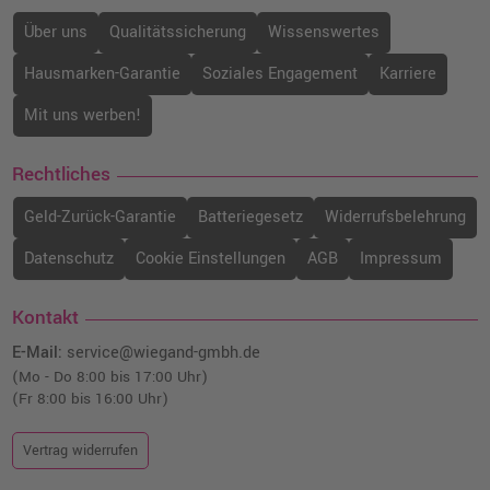
o. MwSt.
52,93 €
62,99 €
shopping_cart
Über uns
Qualitätssicherung
Wissenswertes
inkl. MwSt.
zzgl. Versand
Hausmarken-Garantie
Soziales Engagement
Karriere
Canon PFI-1100B Druckerpatrone
Mit uns werben!
(0859C001) · Blau
o. MwSt.
84,87 €
101,00 €
Rechtliches
shopping_cart
inkl. MwSt.
zzgl. Versand
Geld-Zurück-Garantie
Batteriegesetz
Widerrufsbelehrung
Canon PFI-1100R Druckerpatrone
Datenschutz
Cookie Einstellungen
AGB
Impressum
(0858C001) · Rot
o. MwSt.
76,46 €
90,99 €
Kontakt
shopping_cart
inkl. MwSt.
zzgl. Versand
E-Mail:
service@wiegand-gmbh.de
(Mo - Do 8:00 bis 17:00 Uhr)
(Fr 8:00 bis 16:00 Uhr)
Kompatible Druckerpatrone ersetzt Canon
PFI-1700PGY (0782C001) · Fotograu
o. MwSt.
180,66 €
Vertrag widerrufen
214,99 €
shopping_cart
inkl. MwSt.
zzgl. Versand