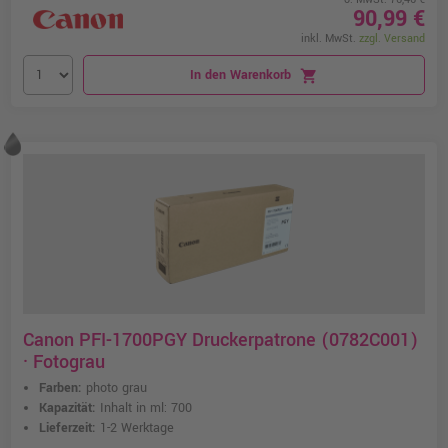
90,99 €
inkl. MwSt.
zzgl. Versand
In den Warenkorb
shopping_cart
Canon PFI-1700PGY Druckerpatrone (0782C001)
· Fotograu
Farben:
photo grau
Kapazität:
Inhalt in ml: 700
Lieferzeit:
1-2 Werktage