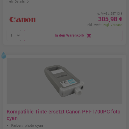
chevron_right
mehr Details
o. MwSt. 257,13 €
305,98 €
inkl. MwSt.
zzgl. Versand
In den Warenkorb
shopping_cart
Kompatible Tinte ersetzt Canon PFI-1700PC foto
cyan
Farben:
photo cyan