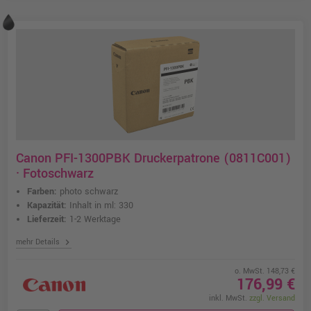
Canon PFI-1300PBK Druckerpatrone (0811C001)
· Fotoschwarz
Farben:
photo schwarz
Kapazität:
Inhalt in ml: 330
Lieferzeit:
1-2 Werktage
chevron_right
mehr Details
o. MwSt. 148,73 €
176,99 €
inkl. MwSt.
zzgl. Versand