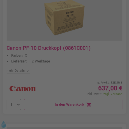
Canon PF-10 Druckkopf (0861C001)
Farben:
X
Lieferzeit:
1-2 Werktage
chevron_right
mehr Details
o. MwSt. 535,29 €
637,00 €
inkl. MwSt.
zzgl. Versand
In den Warenkorb
shopping_cart