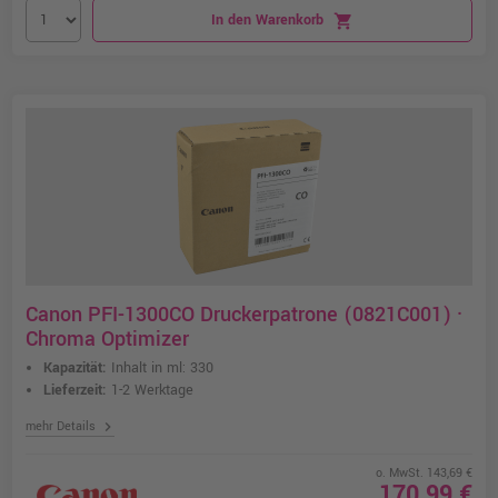
In den Warenkorb
shopping_cart
Canon PFI-1300CO Druckerpatrone (0821C001) ·
Chroma Optimizer
Kapazität:
Inhalt in ml: 330
Lieferzeit:
1-2 Werktage
chevron_right
mehr Details
o. MwSt. 143,69 €
170,99 €