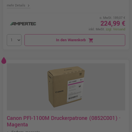
chevron_right
mehr Details
o. MwSt. 189,07 €
224,99 €
inkl. MwSt.
zzgl. Versand
In den Warenkorb
shopping_cart
Canon PFI-1100M Druckerpatrone (0852C001) ·
Magenta