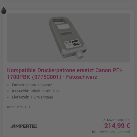
Kompatible Druckerpatrone ersetzt Canon PFI-
1700PBK (0775C001) · Fotoschwarz
Farben:
photo schwarz
Kapazität:
Inhalt in ml: 700
Lieferzeit:
1-2 Werktage
chevron_right
mehr Details
o. MwSt. 180,66 €
214,99 €
inkl. MwSt.
zzgl. Versand