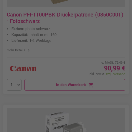
Canon PFI-1100PBK Druckerpatrone (0850C001)
· Fotoschwarz
Farben:
photo schwarz
Kapazität:
Inhalt in ml: 160
Lieferzeit:
1-2 Werktage
chevron_right
mehr Details
o. MwSt. 76,46 €
90,99 €
inkl. MwSt.
zzgl. Versand
In den Warenkorb
shopping_cart