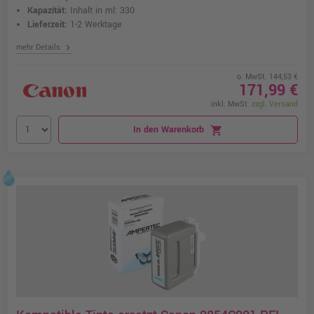
Kapazität:
Inhalt in ml: 330
Lieferzeit:
1-2 Werktage
chevron_right
mehr Details
o. MwSt. 144,53 €
171,99 €
inkl. MwSt.
zzgl. Versand
In den Warenkorb
shopping_cart