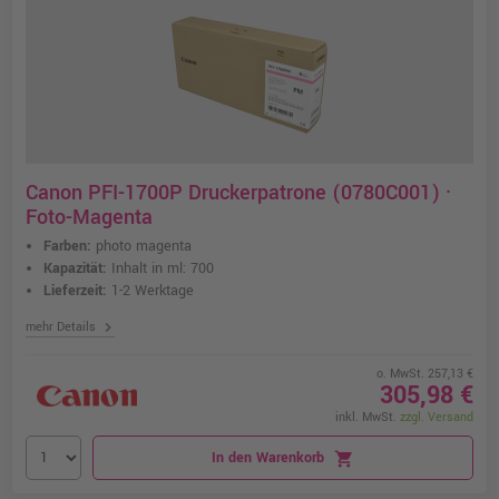
Canon PFI-1700P Druckerpatrone (0780C001) ·
Foto-Magenta
Farben:
photo magenta
Kapazität:
Inhalt in ml: 700
Lieferzeit:
1-2 Werktage
chevron_right
mehr Details
o. MwSt. 257,13 €
305,98 €
inkl. MwSt.
zzgl. Versand
In den Warenkorb
shopping_cart