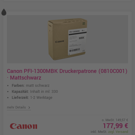
Canon PFI-1300MBK Druckerpatrone (0810C001)
· Mattschwarz
Farben:
matt schwarz
Kapazität:
Inhalt in ml: 330
Lieferzeit:
1-2 Werktage
chevron_right
mehr Details
o. MwSt. 149,57 €
177,99 €
inkl. MwSt.
zzgl. Versand