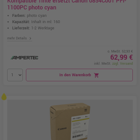
Kompatible Tinte ersetzt Canon 0854C001 PFI-
1100PC photo cyan
Farben:
photo cyan
Kapazität:
Inhalt in ml: 160
Lieferzeit:
1-2 Werktage
chevron_right
mehr Details
o. MwSt. 52,93 €
62,99 €
inkl. MwSt.
zzgl. Versand
In den Warenkorb
shopping_cart