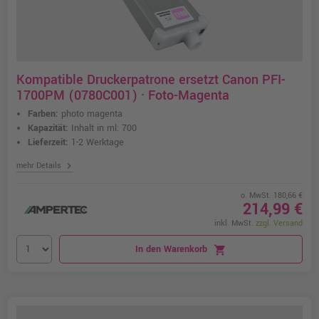
Kompatible Druckerpatrone ersetzt Canon PFI-
1700PM (0780C001) · Foto-Magenta
Farben:
photo magenta
Kapazität:
Inhalt in ml: 700
Lieferzeit:
1-2 Werktage
chevron_right
mehr Details
o. MwSt. 180,66 €
214,99 €
inkl. MwSt.
zzgl. Versand
In den Warenkorb
shopping_cart