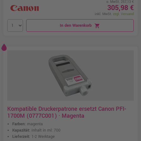
o. MwSt. 257,13 €
305,98 €
inkl. MwSt.
zzgl. Versand
In den Warenkorb
shopping_cart
Kompatible Druckerpatrone ersetzt Canon PFI-
1700M (0777C001) · Magenta
Farben:
magenta
Kapazität:
Inhalt in ml: 700
Lieferzeit:
1-2 Werktage