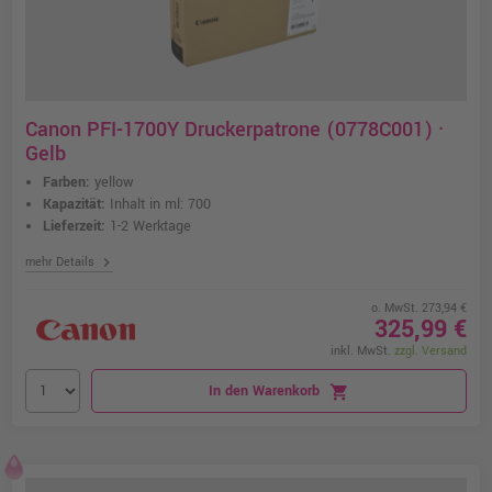
Canon PFI-1700Y Druckerpatrone (0778C001) ·
Gelb
Farben:
yellow
Kapazität:
Inhalt in ml: 700
Lieferzeit:
1-2 Werktage
chevron_right
mehr Details
o. MwSt. 273,94 €
325,99 €
inkl. MwSt.
zzgl. Versand
In den Warenkorb
shopping_cart