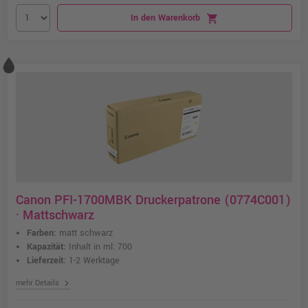
In den Warenkorb
shopping_cart
Canon PFI-1700MBK Druckerpatrone (0774C001)
· Mattschwarz
Farben:
matt schwarz
Kapazität:
Inhalt in ml: 700
Lieferzeit:
1-2 Werktage
chevron_right
mehr Details