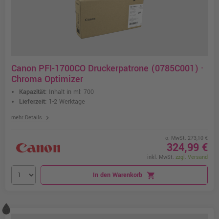
Canon PFI-1700CO Druckerpatrone (0785C001) ·
Chroma Optimizer
Kapazität:
Inhalt in ml: 700
Lieferzeit:
1-2 Werktage
chevron_right
mehr Details
o. MwSt. 273,10 €
324,99 €
inkl. MwSt.
zzgl. Versand
In den Warenkorb
shopping_cart