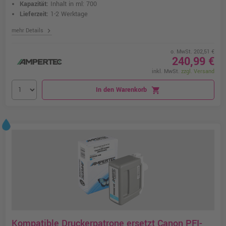
Kapazität:
Inhalt in ml: 700
Lieferzeit:
1-2 Werktage
chevron_right
mehr Details
o. MwSt. 202,51 €
240,99 €
inkl. MwSt.
zzgl. Versand
In den Warenkorb
shopping_cart
Kompatible Druckerpatrone ersetzt Canon PFI-