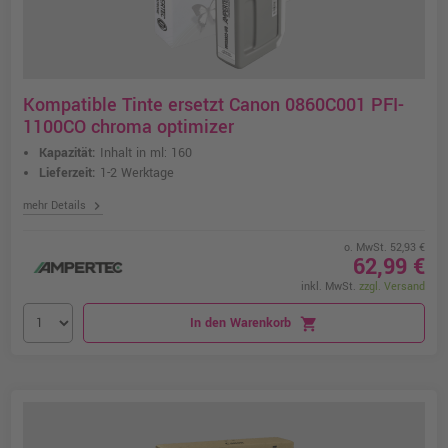
Kompatible Tinte ersetzt Canon 0860C001 PFI-
1100CO chroma optimizer
Kapazität:
Inhalt in ml: 160
Lieferzeit:
1-2 Werktage
chevron_right
mehr Details
o. MwSt. 52,93 €
62,99 €
inkl. MwSt.
zzgl. Versand
In den Warenkorb
shopping_cart