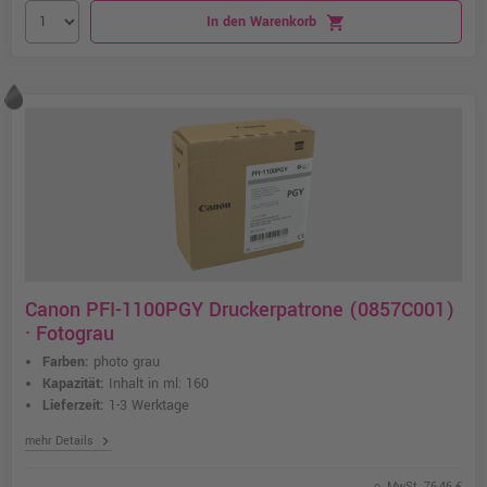
In den Warenkorb
shopping_cart
Canon PFI-1100PGY Druckerpatrone (0857C001)
· Fotograu
Farben:
photo grau
Kapazität:
Inhalt in ml: 160
Lieferzeit:
1-3 Werktage
chevron_right
mehr Details
o. MwSt. 76,46 €