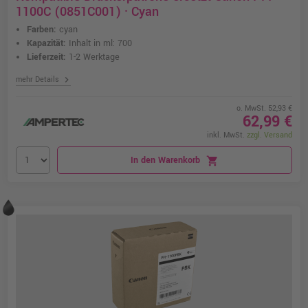
1100C (0851C001) · Cyan
Farben:
cyan
Kapazität:
Inhalt in ml: 700
Lieferzeit:
1-2 Werktage
chevron_right
mehr Details
o. MwSt. 52,93 €
62,99 €
inkl. MwSt.
zzgl. Versand
In den Warenkorb
shopping_cart