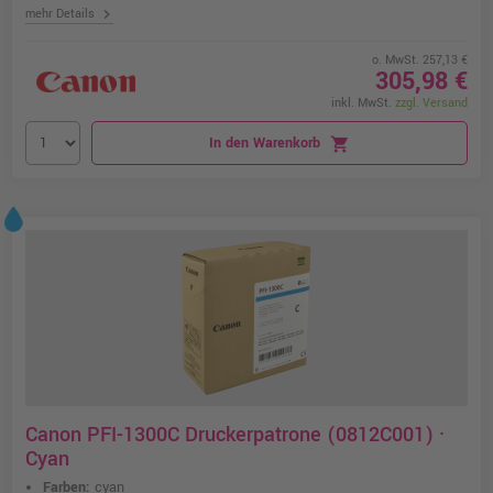
chevron_right
mehr Details
o. MwSt. 257,13 €
305,98 €
inkl. MwSt.
zzgl. Versand
In den Warenkorb
shopping_cart
Canon PFI-1300C Druckerpatrone (0812C001) ·
Cyan
Farben:
cyan