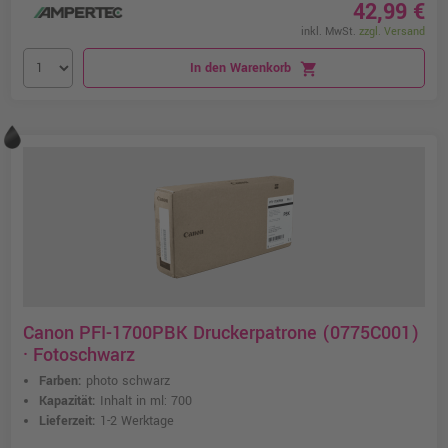
42,99 €
inkl. MwSt.
zzgl. Versand
In den Warenkorb
shopping_cart
Canon PFI-1700PBK Druckerpatrone (0775C001)
· Fotoschwarz
Farben:
photo schwarz
Kapazität:
Inhalt in ml: 700
Lieferzeit:
1-2 Werktage