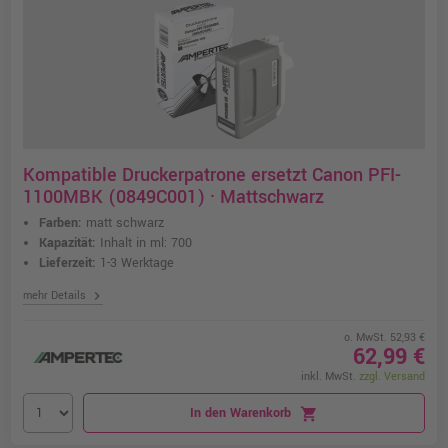
Kompatible Druckerpatrone ersetzt Canon PFI-
1100MBK (0849C001) · Mattschwarz
Farben:
matt schwarz
Kapazität:
Inhalt in ml: 700
Lieferzeit:
1-3 Werktage
chevron_right
mehr Details
o. MwSt. 52,93 €
62,99 €
inkl. MwSt.
zzgl. Versand
In den Warenkorb
shopping_cart