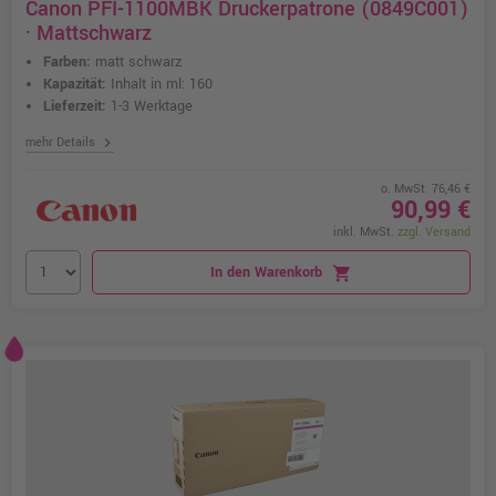
Canon PFI-1100MBK Druckerpatrone (0849C001)
· Mattschwarz
Farben:
matt schwarz
Kapazität:
Inhalt in ml: 160
Lieferzeit:
1-3 Werktage
chevron_right
mehr Details
o. MwSt. 76,46 €
90,99 €
inkl. MwSt.
zzgl. Versand
In den Warenkorb
shopping_cart