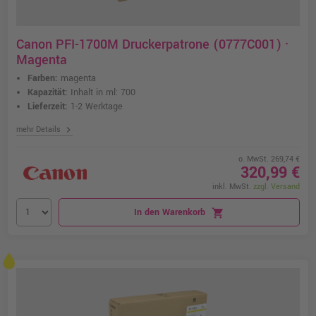
Canon PFI-1700M Druckerpatrone (0777C001) ·
Magenta
Farben:
magenta
Kapazität:
Inhalt in ml: 700
Lieferzeit:
1-2 Werktage
chevron_right
mehr Details
o. MwSt. 269,74 €
320,99 €
inkl. MwSt.
zzgl. Versand
In den Warenkorb
shopping_cart