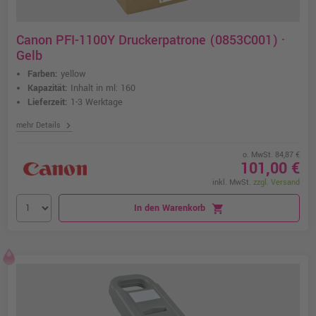
Canon PFI-1100Y Druckerpatrone (0853C001) ·
Gelb
Farben:
yellow
Kapazität:
Inhalt in ml: 160
Lieferzeit:
1-3 Werktage
chevron_right
mehr Details
o. MwSt. 84,87 €
101,00 €
inkl. MwSt.
zzgl. Versand
In den Warenkorb
shopping_cart