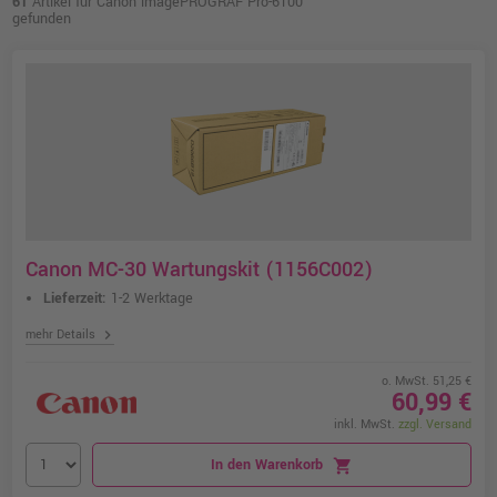
61
Artikel für Canon imagePROGRAF Pro-6100
gefunden
Canon MC-30 Wartungskit (1156C002)
Lieferzeit:
1-2 Werktage
chevron_right
mehr Details
o. MwSt. 51,25 €
60,99 €
inkl. MwSt.
zzgl. Versand
In den Warenkorb
shopping_cart