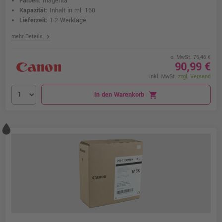
Farben:
magenta
Kapazität:
Inhalt in ml: 160
Lieferzeit:
1-2 Werktage
chevron_right
mehr Details
o. MwSt. 76,46 €
90,99 €
inkl. MwSt.
zzgl. Versand
In den Warenkorb
shopping_cart