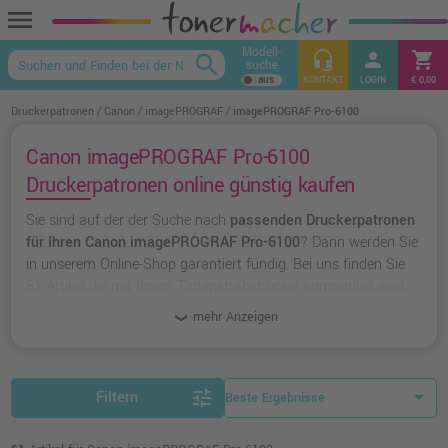
menu
Modell-
headset_mic
person
shopping_cart
search
suche
keyboard_arrow_up
KONTAKT
LOGIN
€ 0,00
Druckerpatronen
Canon
imagePROGRAF
imagePROGRAF Pro-6100
Canon imagePROGRAF Pro-6100
Druckerpatronen online günstig kaufen
Sie sind auf der der Suche nach
passenden Druckerpatronen
für Ihren Canon imagePROGRAF Pro-6100
? Dann werden Sie
in unserem Online-Shop garantiert fündig. Bei uns finden Sie
61 Artikel die mit Ihrem Tintenstrahldrucker kompatibel sind.
Dabei können Sie aus
originalen Druckerpatronen von Canon
mehr Anzeigen
wählen oder zu
unserer Hausmarke Ampertec
greifen.
tune
Filtern