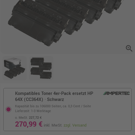
zoom_in
Kompatibles Toner 4er-Pack ersetzt HP
64X (CC364X) · Schwarz
Kapazität bis zu 106000 Seiten,
ca. 0,3 Cent / Seite
Lieferzeit: 1-3 Werktage
o. MwSt.
227,72 €
270,99 €
inkl. MwSt.
zzgl. Versand