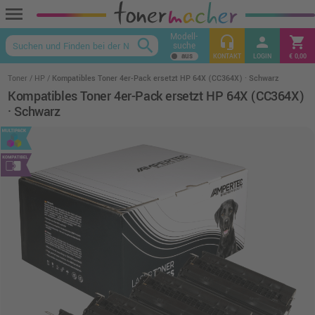
menu
Modell-
headset_mic
person
shopping_cart
search
suche
keyboard_arrow_up
KONTAKT
LOGIN
€ 0,00
Toner
HP
Kompatibles Toner 4er-Pack ersetzt HP 64X (CC364X) · Schwarz
Kompatibles Toner 4er-Pack ersetzt HP 64X (CC364X)
· Schwarz