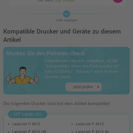
inkl. MwSt.
zzgl. Versand
keyboard_arrow_down
Kompatibler Toner ersetzt HP 64X
mehr anzeigen
(CC364X) · Schwarz
o. MwSt.
63,02 €
Kompatible Drucker und Geräte zu diesem
74,99 €
shopping_cart
Artikel
inkl. MwSt.
zzgl. Versand
Machen Sie den Patronen Check
Vergewissern Sie sich unbedingt, ob die
"Kompatibles Toner 4er-Pack ersetzt HP
64X (CC364X) · Schwarz" auch in Ihren
Drucker passt.
arrow_right
Jetzt prüfen
Die folgenden Drucker sind mit dem Artikel kompatibel:
HP LaserJet
LaserJet P 4015
LaserJet P 4515
LaserJet P 4015 DN
LaserJet P 4515 dn