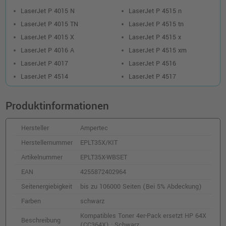
LaserJet P 4015 N
LaserJet P 4515 n
LaserJet P 4015 TN
LaserJet P 4515 tn
LaserJet P 4015 X
LaserJet P 4515 x
LaserJet P 4016 A
LaserJet P 4515 xm
LaserJet P 4017
LaserJet P 4516
LaserJet P 4514
LaserJet P 4517
Produktinformationen
Hersteller
Ampertec
Herstellernummer
EPLT35X/KIT
Artikelnummer
EPLT35X-WBSET
EAN
4255872402964
Seitenergiebigkeit
bis zu 106000 Seiten (Bei 5% Abdeckung)
Farben
schwarz
Kompatibles Toner 4er-Pack ersetzt HP 64X
Beschreibung
(CC364X) · Schwarz