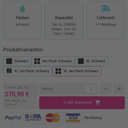
Farben
Kapazität
Lieferzeit
schwarz
bis zu 106000
1-3 Werktage
Seiten
(ca. 0,3
Cent / Seite)
Produktvarianten
Schwarz
4er-Pack Schwarz
XL Schwarz
XL 2er-Pack Schwarz
XL 4er-Pack Schwarz
o. MwSt.
227,72 €
remove
add
Menge
270,99 €
inkl. MwSt.
zzgl.
shopping_cart
In den Warenkorb
Versand
Rechnung