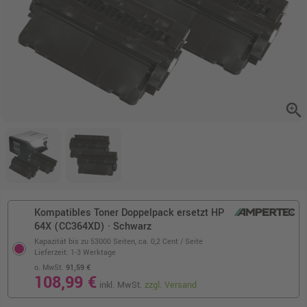
zoom_in
Kompatibles Toner Doppelpack ersetzt HP
64X (CC364XD) · Schwarz
Kapazität bis zu 53000 Seiten,
ca. 0,2 Cent / Seite
Lieferzeit: 1-3 Werktage
o. MwSt.
91,59 €
108,99 €
inkl. MwSt.
zzgl. Versand