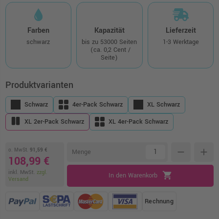
Farben
Kapazität
Lieferzeit
schwarz
bis zu 53000 Seiten
1-3 Werktage
(ca. 0,2 Cent /
Seite)
Produktvarianten
Schwarz
4er-Pack Schwarz
XL Schwarz
XL 2er-Pack Schwarz
XL 4er-Pack Schwarz
o. MwSt.
91,59 €
remove
add
Menge
108,99 €
inkl. MwSt.
zzgl.
shopping_cart
In den Warenkorb
Versand
Rechnung