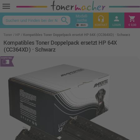
menu
Modell-
headset_mic
person
shopping_cart
search
suche
keyboard_arrow_up
KONTAKT
LOGIN
€ 0,00
Toner
HP
Kompatibles Toner Doppelpack ersetzt HP 64X (CC364XD) · Schwarz
Kompatibles Toner Doppelpack ersetzt HP 64X
(CC364XD) · Schwarz