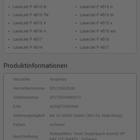
LaserJet P 4015 N
LaserJet P 4515 n
LaserJet P 4015 TN
LaserJet P 4515 tn
LaserJet P 4015 X
LaserJet P 4515 x
LaserJet P 4016 A
LaserJet P 4515 xm
LaserJet P 4017
LaserJet P 4516
LaserJet P 4514
LaserJet P 4517
Produktinformationen
Hersteller
Ampertec
Herstellernummer
EPLT35X/2AM
Artikelnummer
EPLT35X-WBSET2
EAN
4255872402940
Seitenergiebigkeit
bis zu 53000 Seiten (Bei 5% Abdeckung)
Farben
schwarz
Kompatibles Toner Doppelpack ersetzt HP
Beschreibung
64X (CC364XD) · Schwarz