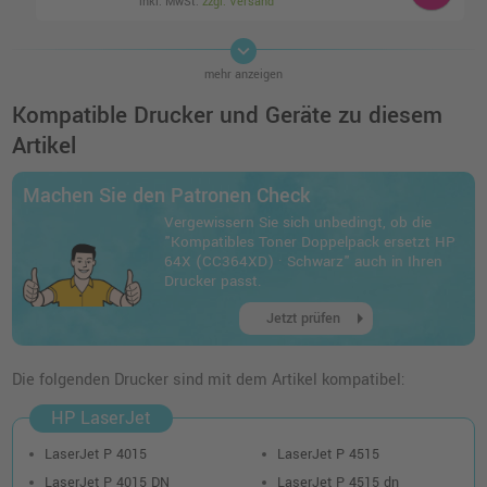
inkl. MwSt.
zzgl. Versand
keyboard_arrow_down
Kompatibler Toner ersetzt HP 64X
mehr anzeigen
(CC364X) · Schwarz
o. MwSt.
63,02 €
Kompatible Drucker und Geräte zu diesem
74,99 €
shopping_cart
Artikel
inkl. MwSt.
zzgl. Versand
Machen Sie den Patronen Check
Vergewissern Sie sich unbedingt, ob die
"Kompatibles Toner Doppelpack ersetzt HP
64X (CC364XD) · Schwarz" auch in Ihren
Drucker passt.
arrow_right
Jetzt prüfen
Die folgenden Drucker sind mit dem Artikel kompatibel:
HP LaserJet
LaserJet P 4015
LaserJet P 4515
LaserJet P 4015 DN
LaserJet P 4515 dn