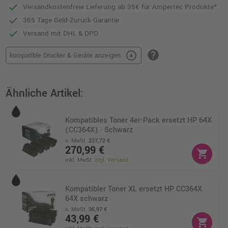
Versandkostenfreie Lieferung ab 35€ für Ampertec Produkte*
365 Tage Geld-Zurück-Garantie
Versand mit DHL & DPD
help
arrow_circle_down
kompatible Drucker & Geräte anzeigen
Ähnliche Artikel:
Kompatibles Toner 4er-Pack ersetzt HP 64X
(CC364X) · Schwarz
o. MwSt.
227,72 €
270,99 €
shopping_cart
inkl. MwSt.
zzgl. Versand
Kompatibler Toner XL ersetzt HP CC364X
64X schwarz
o. MwSt.
36,97 €
43,99 €
shopping_cart