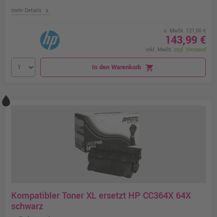
chevron_right
mehr Details
o. MwSt. 121,00 €
143,99 €
inkl. MwSt.
zzgl. Versand
In den Warenkorb
shopping_cart
Kompatibler Toner XL ersetzt HP CC364X 64X
schwarz