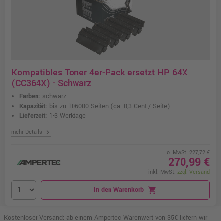
Kompatibles Toner 4er-Pack ersetzt HP 64X
(CC364X) · Schwarz
Farben:
schwarz
Kapazität:
bis zu 106000 Seiten
(ca. 0,3 Cent / Seite)
Lieferzeit:
1-3 Werktage
chevron_right
mehr Details
o. MwSt. 227,72 €
270,99 €
inkl. MwSt.
zzgl. Versand
In den Warenkorb
shopping_cart
Kostenloser Versand: ab einem Ampertec Warenwert von 35€ liefern wir