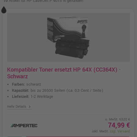
10
Artikel für HP LaserJet P 4015 N gefunden
Kompatibler Toner ersetzt HP 64X (CC364X) ·
Schwarz
Farben:
schwarz
Kapazität:
bis zu 26500 Seiten
(ca. 0,3 Cent / Seite)
Lieferzeit:
1-2 Werktage
chevron_right
mehr Details
o. MwSt. 63,02 €
74,99 €
inkl. MwSt.
zzgl. Versand