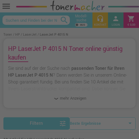
menu
Modell-
headset_mic
person
shopping_cart
search
suche
keyboard_arrow_up
KONTAKT
LOGIN
€ 0,00
Toner
HP
LaserJet
LaserJet P 4015 N
HP LaserJet P 4015 N Toner online günstig
kaufen
Sie sind auf der der Suche nach
passenden Toner für Ihren
HP LaserJet P 4015 N
? Dann werden Sie in unserem Online-
Shop garantiert fündig. Bei uns finden Sie 10 Artikel die mit
Ihrem Laserstrahldrucker kompatibel sind. Dabei können Sie
aus
originalen Toner von HP
wählen oder zu
unserer
mehr Anzeigen
Hausmarke Ampertec
greifen.
tune
Filtern