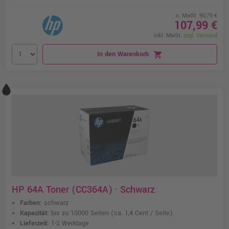
o. MwSt. 90,75 €
107,99 €
inkl. MwSt.
zzgl. Versand
In den Warenkorb
shopping_cart
HP 64A Toner (CC364A) · Schwarz
Farben:
schwarz
Kapazität:
bis zu 10000 Seiten
(ca. 1,4 Cent / Seite)
Lieferzeit:
1-2 Werktage