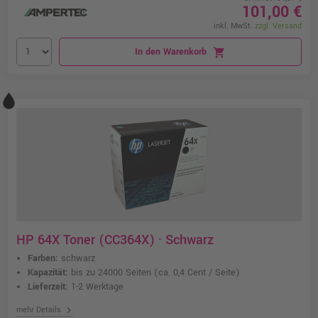
101,00 €
inkl. MwSt.
zzgl. Versand
In den Warenkorb
shopping_cart
HP 64X Toner (CC364X) · Schwarz
Farben:
schwarz
Kapazität:
bis zu 24000 Seiten
(ca. 0,4 Cent / Seite)
Lieferzeit:
1-2 Werktage
chevron_right
mehr Details