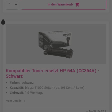
In den Warenkorb
shopping_cart
Kompatibler Toner ersetzt HP 64A (CC364A) ·
Schwarz
Farben:
schwarz
Kapazität:
bis zu 11000 Seiten
(ca. 0,9 Cent / Seite)
Lieferzeit:
1-2 Werktage
chevron_right
mehr Details
o. MwSt. 84,87 €