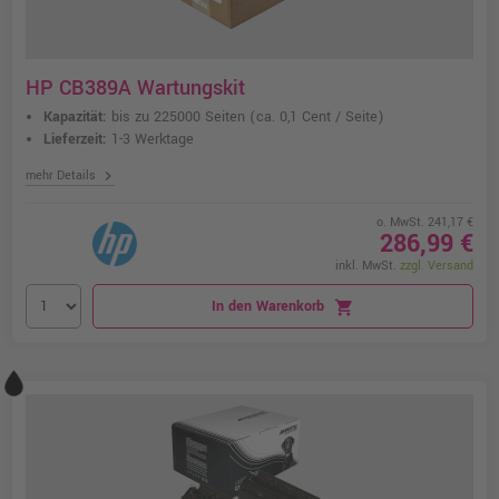
HP CB389A Wartungskit
Kapazität:
bis zu 225000 Seiten
(ca. 0,1 Cent / Seite)
Lieferzeit:
1-3 Werktage
chevron_right
mehr Details
o. MwSt. 241,17 €
286,99 €
inkl. MwSt.
zzgl. Versand
In den Warenkorb
shopping_cart