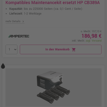
Kompatibles Maintenancekit ersetzt HP CB389A
Kapazität:
bis zu 225000 Seiten
(ca. 0,1 Cent / Seite)
Lieferzeit:
1-2 Werktage
chevron_right
mehr Details
o. MwSt. 157,13 €
186,98 €
inkl. MwSt.
zzgl. Versand
In den Warenkorb
shopping_cart