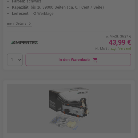
Farben:
schwarz
Kapazität:
bis zu 39000 Seiten
(ca. 0,1 Cent / Seite)
Lieferzeit:
1-2 Werktage
chevron_right
mehr Details
o. MwSt. 36,97 €
43,99 €
inkl. MwSt.
zzgl. Versand
In den Warenkorb
shopping_cart