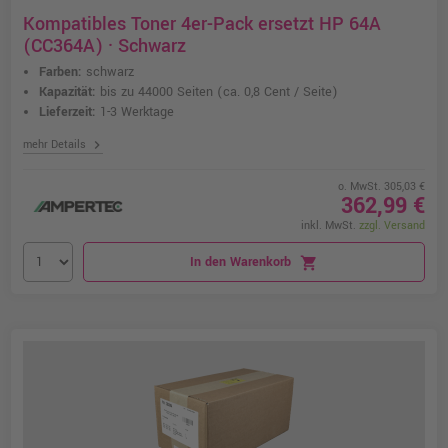
Kompatibles Toner 4er-Pack ersetzt HP 64A
(CC364A) · Schwarz
Farben:
schwarz
Kapazität:
bis zu 44000 Seiten
(ca. 0,8 Cent / Seite)
Lieferzeit:
1-3 Werktage
chevron_right
mehr Details
o. MwSt. 305,03 €
362,99 €
inkl. MwSt.
zzgl. Versand
In den Warenkorb
shopping_cart