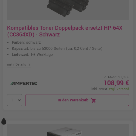
Kompatibles Toner Doppelpack ersetzt HP 64X
(CC364XD) · Schwarz
Farben:
schwarz
Kapazität:
bis zu 53000 Seiten
(ca. 0,2 Cent / Seite)
Lieferzeit:
1-3 Werktage
chevron_right
mehr Details
o. MwSt. 91,59 €
108,99 €
inkl. MwSt.
zzgl. Versand
In den Warenkorb
shopping_cart