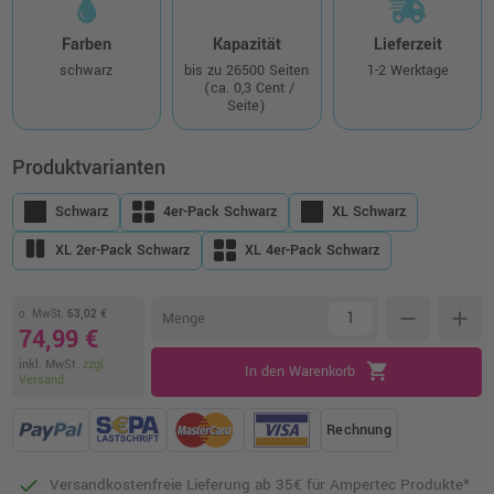
Farben
Kapazität
Lieferzeit
schwarz
bis zu 26500 Seiten
1-2 Werktage
(ca. 0,3 Cent /
Seite)
Produktvarianten
Schwarz
4er-Pack Schwarz
XL Schwarz
XL 2er-Pack Schwarz
XL 4er-Pack Schwarz
o. MwSt.
63,02 €
remove
add
Menge
74,99 €
inkl. MwSt.
zzgl.
shopping_cart
In den Warenkorb
Versand
Rechnung
Versandkostenfreie Lieferung ab 35€ für Ampertec Produkte*