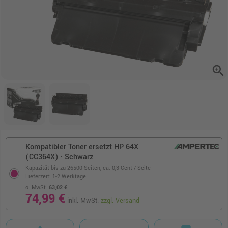
zoom_in
Kompatibler Toner ersetzt HP 64X
(CC364X) · Schwarz
Kapazität bis zu 26500 Seiten,
ca. 0,3 Cent / Seite
Lieferzeit: 1-2 Werktage
o. MwSt.
63,02 €
74,99 €
inkl. MwSt.
zzgl. Versand