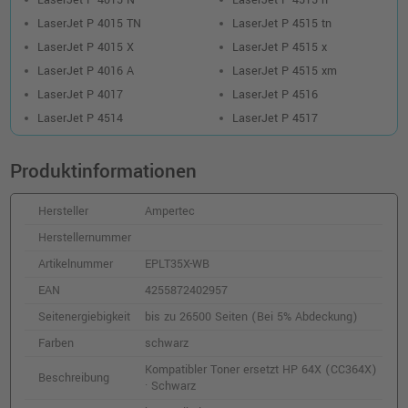
LaserJet P 4015 N
LaserJet P 4515 n
LaserJet P 4015 TN
LaserJet P 4515 tn
LaserJet P 4015 X
LaserJet P 4515 x
LaserJet P 4016 A
LaserJet P 4515 xm
LaserJet P 4017
LaserJet P 4516
LaserJet P 4514
LaserJet P 4517
Produktinformationen
Hersteller
Ampertec
Herstellernummer
Artikelnummer
EPLT35X-WB
EAN
4255872402957
Seitenergiebigkeit
bis zu 26500 Seiten (Bei 5% Abdeckung)
Farben
schwarz
Kompatibler Toner ersetzt HP 64X (CC364X)
Beschreibung
· Schwarz