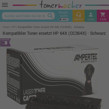
menu
Modell-
headset_mic
person
shopping_cart
search
suche
keyboard_arrow_up
KONTAKT
LOGIN
€ 0,00
Toner
HP
Kompatibler Toner ersetzt HP 64X (CC364X) · Schwarz
Kompatibler Toner ersetzt HP 64X (CC364X) · Schwarz