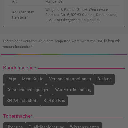
Art
kompatibel
Wiegand & Partner GmbH, Werner-von-
Angaben zum
Siemens-Str. 6, 82140 Olching, Deutschland,
Hersteller
E-Mail: service@wiegand-gmbh.de
Kostenloser Versand: ab einem Ampertec Warenwert von 35€ liefern wir
versandkostenfrei!¹
Kundenservice
FAQs
Mein Konto
Versandinformationen
Zahlung
Gutscheinbedingungen
Warenrücksendung
SEPA-Lastschrift
Re-Life Box
Tonermacher
Über uns
Qualitätssicherung
Wissenswertes