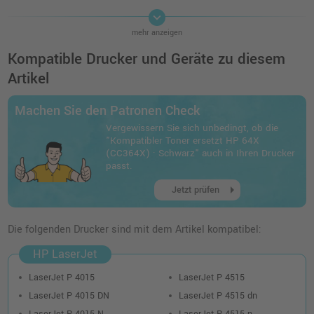
keyboard_arrow_down
Kompatibles Toner Doppelpack ersetzt HP
mehr anzeigen
64X (CC364XD) · Schwarz
o. MwSt.
91,59 €
Kompatible Drucker und Geräte zu diesem
108,99 €
shopping_cart
Artikel
inkl. MwSt.
zzgl. Versand
Machen Sie den Patronen Check
Vergewissern Sie sich unbedingt, ob die
"Kompatibler Toner ersetzt HP 64X
(CC364X) · Schwarz" auch in Ihren Drucker
passt.
arrow_right
Jetzt prüfen
Die folgenden Drucker sind mit dem Artikel kompatibel:
HP LaserJet
LaserJet P 4015
LaserJet P 4515
LaserJet P 4015 DN
LaserJet P 4515 dn