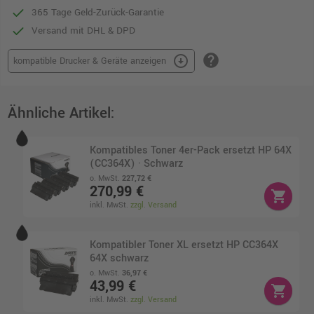
365 Tage Geld-Zurück-Garantie
Versand mit DHL & DPD
help
arrow_circle_down
kompatible Drucker & Geräte anzeigen
Ähnliche Artikel:
Kompatibles Toner 4er-Pack ersetzt HP 64X
(CC364X) · Schwarz
o. MwSt.
227,72 €
270,99 €
shopping_cart
inkl. MwSt.
zzgl. Versand
Kompatibler Toner XL ersetzt HP CC364X
64X schwarz
o. MwSt.
36,97 €
43,99 €
shopping_cart
inkl. MwSt.
zzgl. Versand